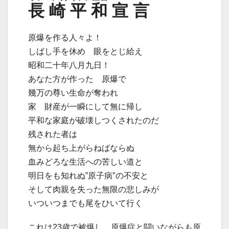
長 崎 平 和 宣 言
原爆を作る人々よ！
しばし手を休め 眼をとじ給え
昭和二十年八月九日！
あなた方が作った 原爆で
幾万の尊い生命が奪われ
家 財産が一瞬にして無に帰し
平和な家庭が破壊しつくされたのだ
残された者は
無から起ち上がらねばならぬ
血みどろな生活への苦しい道と
明日をも知れぬ”原子病″の不安と
そして肉親を失った無限の悲しみが
いついつまでも尾をひいて行く
これは23歳で被爆し、原爆症と闘いながらも原