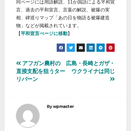
同ページには用語解説、11か国語による平和宣
言、過去の平和宣言、言葉の解説、被爆の実
相、碑巡りマップ「あの日を物語る被爆建造
物」などが掲載されています。
【
平和宣言ぺージに移動
】
投
アフガン農村の
広島・長崎とガザ・
直接支配を狙うター
ウクライナは同じ
稿
リバーン
ナ
ビ
By
wpmaster
ゲ
ー