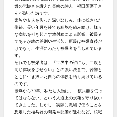
爆の悲惨さを訴えた長崎の詩人・福田須磨子さ
んが綴った詩です。
家族や友人を失った深い悲しみ、体に残された
傷跡、長い年月を経ても細胞を蝕み続け、様々
な病気を引き起こす放射線による影響、被爆者
であるが故の差別や生活苦。原爆は被爆直後だ
けでなく、生涯にわたり被爆者を苦しめていま
す。
それでも被爆者は、「世界中の誰にも、二度と
同じ体験をさせない」との強い決意で、苦難と
ともに生き抜いた自らの体験を語り続けている
のです。
被爆から79年。私たち人類は、「核兵器を使っ
てはならない」という人道上の規範を守り抜い
てきました。しかし、実際に戦場で使うことを
想定した核兵器の開発や配備が進むなど、核戦