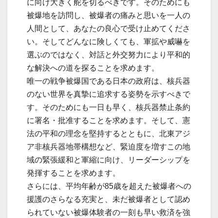
に向け大きく舵を切るべきです。そのためにも
被爆地を訪問し、被爆者の痛みと思いを一人の
人間として、あなたの良心で受け止めてくださ
い。そしてどんなに険しくても、軍拡や威嚇を
選ぶのではなく、対話と外交努力により平和的
な解決への道を探ることを求めます。
唯一の戦争被爆国である日本の政府は、核兵器
のない世界を真摯に追求する姿勢を示すべきで
す。そのためにも一日も早く、核兵器禁止条約
に署名・批准することを求めます。そして、憲
法の平和の理念を堅持するとともに、北東アジ
ア非核兵器地帯構想など、緊迫度を増すこの地
域の緊張緩和と軍縮に向け、リーダーシップを
発揮することを求めます。
さらには、平均年齢が85歳を超えた被爆者への
援護のさらなる充実と、未だ被爆者として認め
られていない被爆体験者の一刻も早い救済を強