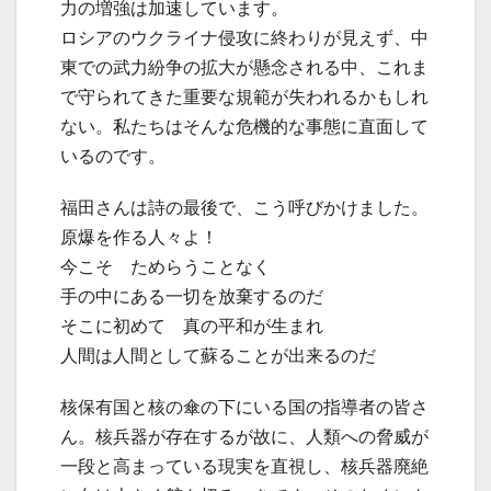
力の増強は加速しています。
ロシアのウクライナ侵攻に終わりが見えず、中
東での武力紛争の拡大が懸念される中、これま
で守られてきた重要な規範が失われるかもしれ
ない。私たちはそんな危機的な事態に直面して
いるのです。
福田さんは詩の最後で、こう呼びかけました。
原爆を作る人々よ！
今こそ ためらうことなく
手の中にある一切を放棄するのだ
そこに初めて 真の平和が生まれ
人間は人間として蘇ることが出来るのだ
核保有国と核の傘の下にいる国の指導者の皆さ
ん。核兵器が存在するが故に、人類への脅威が
一段と高まっている現実を直視し、核兵器廃絶