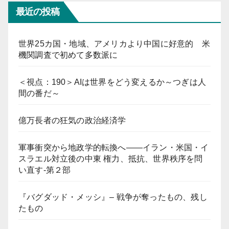
最近の投稿
世界25カ国・地域、アメリカより中国に好意的 米
機関調査で初めて多数派に
＜視点：190＞AIは世界をどう変えるか～つぎは人
間の番だ～
億万長者の狂気の政治経済学
軍事衝突から地政学的転換へ――イラン・米国・イ
スラエル対立後の中東 権力、抵抗、世界秩序を問
い直す-第２部
『バグダッド・メッシ』– 戦争が奪ったもの、残し
たもの