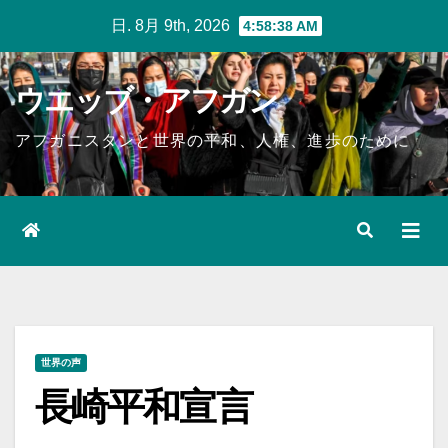
Skip
日. 8月 9th, 2026
4:58:39 AM
to
content
ウエッブ・アフガン
アフガニスタンと世界の平和、人権、進歩のために
世界の声
長崎平和宣言