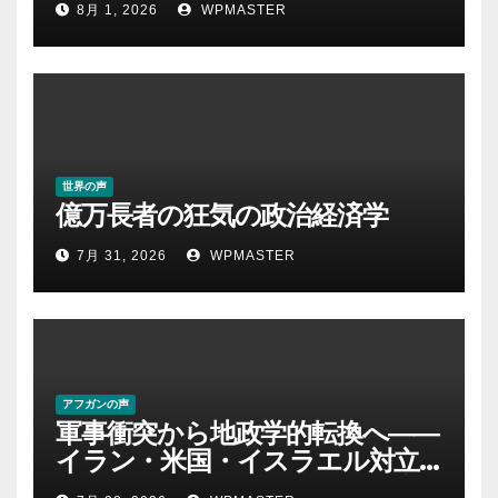
8月 1, 2026
WPMASTER
世界の声
億万長者の狂気の政治経済学
7月 31, 2026
WPMASTER
アフガンの声
軍事衝突から地政学的転換へ――
イラン・米国・イスラエル対立
後の中東 権力、抵抗、世界秩序