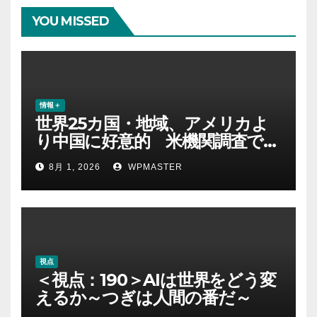
YOU MISSED
情報＋
世界25カ国・地域、アメリカよ
り中国に好意的 米機関調査で初
めて多数派に
8月 1, 2026
WPMASTER
視点
＜視点：190＞AIは世界をどう変
えるか～つぎは人間の番だ～