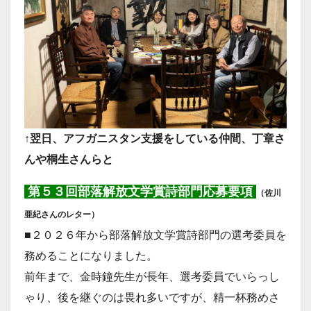
↑翌日、アフガニスタン支援をしている仲間、丁章さ
んや桐生さんらと
第５３回部落解放文学賞詩部門応募要項
（佐川
亜紀さんのレター）
■２０２６年から部落解放文学賞詩部門の選考委員を
務めることになりました。
前年まで、金時鐘先生が長年、選考委員でいらっし
ゃり、後を継ぐのは畏れ多いですが、精一杯務めさ