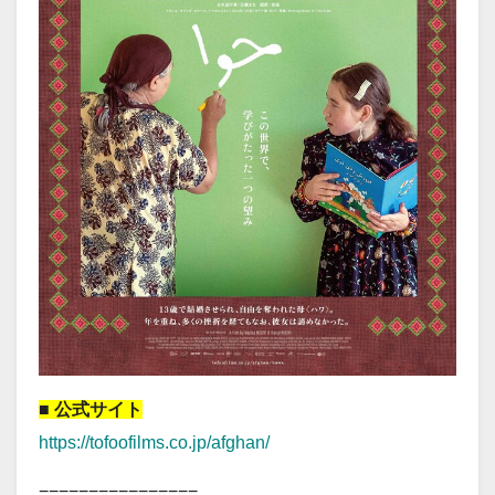
■ 公式サイト
https://tofoofilms.co.jp/afghan/
================