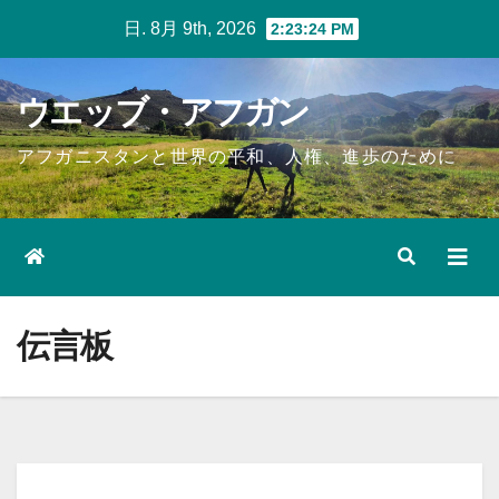
Skip
日. 8月 9th, 2026
2:23:25 PM
to
content
ウエッブ・アフガン
アフガニスタンと世界の平和、人権、進歩のために
伝言板