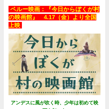
ペルー映画：『今日からぼくが村
の映画館』 4.17（金）より全国
上映
アンデスに風が吹く時、少年は初めて映