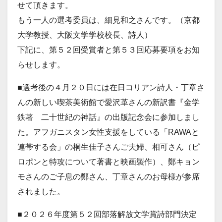
せて頂きます。
もう一人の選考委員は、細見和之さんです。（京都
大学教授、大阪文学学校校長、詩人）
下記に、第５２回受賞者と第５３回応募要項をお知
らせします。
■選考後の４月２０日には在日コリアン詩人・丁章さ
んの新しい喫茶美術館で愛沢革さんの新訳書『金学
鉄著 二十世紀の神話』の出版記念会に参加しまし
た。アフガニスタン女性支援をしている「RAWAと
連帯する会」の桐生佳子さんご夫婦、相可さん（ピ
ロポンと特攻について著書と映画製作）、鄭キョン
モさんのご子息の鄭さん、丁章さんのお母様が参席
されました。
■２０２６年度第５２回部落解放文学賞詩部門決定