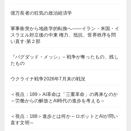
億万長者の狂気の政治経済学
軍事衝突から地政学的転換へ――イラン・米国・イ
スラエル対立後の中東 権力、抵抗、世界秩序を問
い直す-第２部
『バグダッド・メッシ』– 戦争が奪ったもの、残し
たもの
ウクライナ戦争2026年7月末の戦況
＜視点：189＞AI革命は「三重革命」の再来なのか
～労働からの解放とAI時代の進歩を考える～
＜視点：188＞進歩とは何か～ロボットとAIが問い
直す文明～