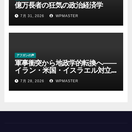
億万長者の狂気の政治経済学
7月 31, 2026
WPMASTER
アフガンの声
軍事衝突から地政学的転換へ――
イラン・米国・イスラエル対立
後の中東 権力、抵抗、世界秩序
7月 28, 2026
WPMASTER
を問い直す-第２部