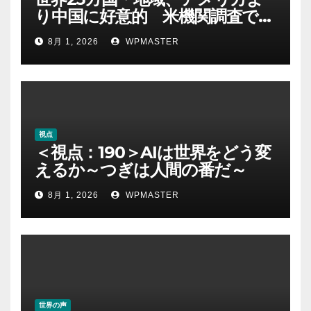
り中国に好意的 米機関調査で初
めて多数派に
8月 1, 2026
WPMASTER
視点
＜視点：190＞AIは世界をどう変
えるか～つぎは人間の番だ～
8月 1, 2026
WPMASTER
世界の声