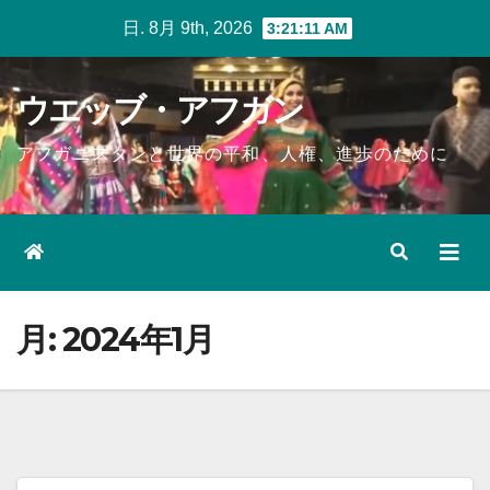
Skip
日. 8月 9th, 2026
3:21:12 AM
to
content
ウエッブ・アフガン
アフガニスタンと世界の平和、人権、進歩のために
月:
2024年1月