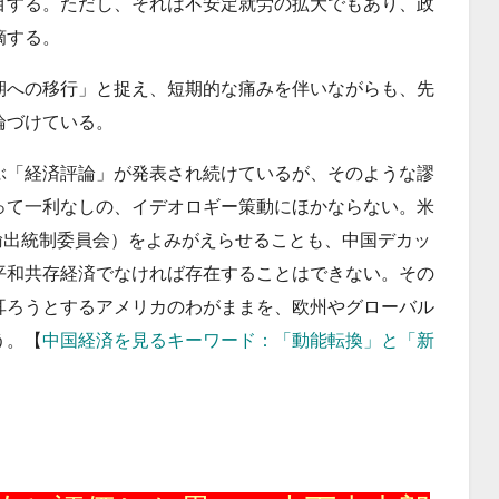
目する。ただし、それは不安定就労の拡大でもあり、政
摘する。
期への移行」と捉え、短期的な痛みを伴いながらも、先
論づけている。
ぶ「経済評論」が発表され続けているが、そのような謬
って一利なしの、イデオロギー策動にほかならない。米
輸出統制委員会）をよみがえらせることも、中国デカッ
平和共存経済でなければ存在することはできない。その
耳ろうとするアメリカのわがままを、欧州やグローバル
う。【
中国経済を見るキーワード：「動能転換」と「新