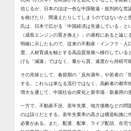
信じるが、日本のほぼ一色な中国敬遠・批判的な世
を曲げたり、間違えたりしてしまうのではないかと
氏は、日本で広がる「中国経済は失速している」と
（成長エンジンの置き換え）」の過程にあると論じる
明確に示したもので、従来の不動産・インフラ・人
需、人材育成を軸とする高品質発展へ移行している
げも「減速」ではなく、量から質、速度から持続可
その兆候として、春節期の「反向過年」や若者の「
する。これらは単なる流行ではなく、高齢者の都市
増大を通じて、中国社会の変化と新市場・新雇用の
一方で、不動産不況、若年失業、地方債務などの問
のは誤りだとする。若年失業率の高さは構造転換に
必要がある。また、配達、配車、ライブ配信、在宅