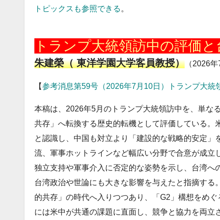
トピックスも参照できる
。
20260710
トランプ大統領訪中の評価と
朱建榮（ 東洋学園大学客員教授）
（2026年
【
参考消息第59号（2026年7月10日）トランプ大
本稿は、2026年5月のトランプ大統領訪中を、単
共存」へ転換する歴史的転機として評価している。
と認識し、中国も対立より「建設的な戦略的安定」
流、軍事ホットラインなど幅広い分野で合意が成立
独立支持や軍事介入に否定的な姿勢を示し、台湾へ
台湾政治や世論にも大きな影響を与えたと指摘する
的共存」の時代へ入りつつあり、「G2」構想をめぐ
には米中が共通の課題に直面し、競争と協力を両立