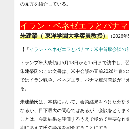
の見方を紹介している。
20260505
イラン・ベネゼエラとパナマ
朱建榮（ 東洋学園大学客員教授）
（2026
【「
イラン・ベネゼエラとパナマ：米中首脳会談の
トランプ米大統領は5月13日から15日まで訪中し、
朱建榮氏のこの文書は、米中会談の直前2026年春
ではイラン戦争、ベネズエラ、パナマ運河問題が「
る。
朱建榮氏は、本稿において、会談結果をうけた分析
なるか、目下最大の関心ではあるが、会談をとりま
ことは、会談結果を評価するうえで極めて重要な作
期にあえて氏の論考を紹介することにする。