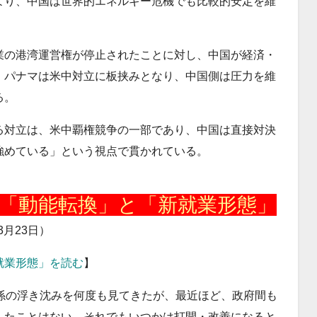
より、中国は世界的エネルギー危機でも比較的安定を維
業の港湾運営権が停止されたことに対し、中国が経済・
。パナマは米中対立に板挟みとなり、中国側は圧力を維
る。
る対立は、米中覇権競争の一部であり、中国は直接対決
強めている」という視点で貫かれている。
「動能転換」と「新就業形態」
3月23日）
就業形態」を読む
】
係の浮き沈みを何度も見てきたが、最近ほど、政府間も
したことはない。それでもいつかは打開・改善になると