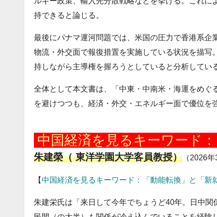
ルギー政策、輸入先分散戦略などを挙げる。これに
持できると論じる。
最後にパナマ運河問題では、米国の圧力で香港系企
物流・外交面で報復措置を実施している状況を描写
持しながら主導権を握ろうとしていると分析してい
全体として本文書は、「中東・中南米・海運をめぐ
を避けつつも、経済・外交・エネルギー面で優位を
20260323
中国経済を見るキーワード：
朱建榮（ 東洋学園大学客員教授）
（2026年
【
中国経済を見るキーワード：「動能転換」と「新
朱建栄氏は「来日して今年でちょうど40年。日中関
民間（の大半）も関係が冷え込んでいることを経験