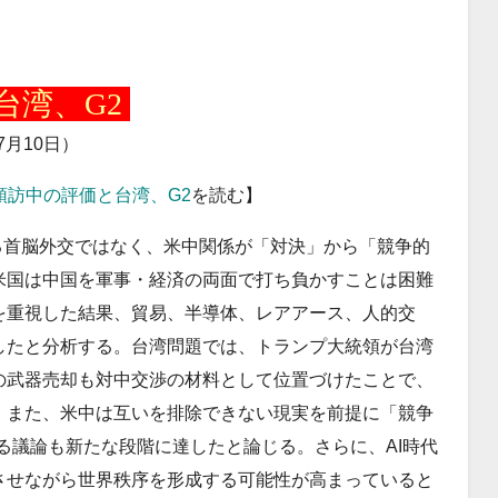
台湾、G2
7月10日）
統領訪中の評価と台湾、G2
を読む】
なる首脳外交ではなく、米中関係が「対決」から「競争的
米国は中国を軍事・経済の両面で打ち負かすことは困難
を重視した結果、貿易、半導体、レアアース、人的交
したと分析する。台湾問題では、トランプ大統領が台湾
の武器売却も対中交渉の材料として位置づけたことで、
。また、米中は互いを排除できない現実を前提に「競争
る議論も新たな段階に達したと論じる。さらに、AI時代
させながら世界秩序を形成する可能性が高まっていると