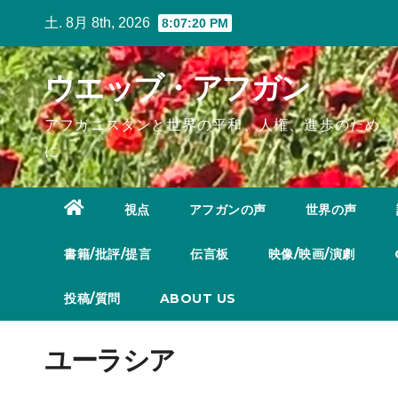
Skip
土. 8月 8th, 2026
8:07:21 PM
to
content
ウエッブ・アフガン
アフガニスタンと世界の平和、人権、進歩のため
に
視点
アフガンの声
世界の声
書籍/批評/提言
伝言板
映像/映画/演劇
投稿/質問
ABOUT US
ユーラシア