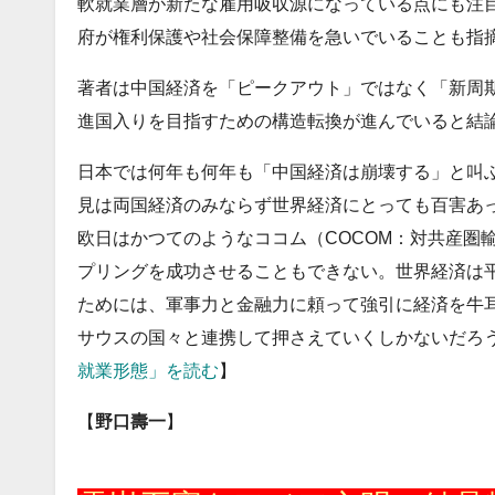
軟就業層が新たな雇用吸収源になっている点にも注
府が権利保護や社会保障整備を急いでいることも指
著者は中国経済を「ピークアウト」ではなく「新周
進国入りを目指すための構造転換が進んでいると結
日本では何年も何年も「中国経済は崩壊する」と叫
見は両国経済のみならず世界経済にとっても百害あ
欧日はかつてのようなココム（COCOM：対共産圏
プリングを成功させることもできない。世界経済は
ためには、軍事力と金融力に頼って強引に経済を牛
サウスの国々と連携して押さえていくしかないだろ
就業形態」を読む
】
【
野口壽一
】
20260226