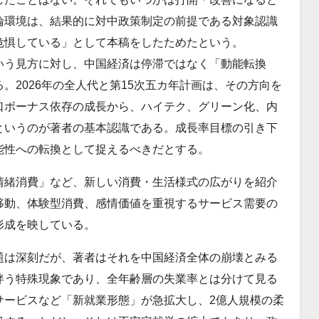
論環境は、結果的に対中政策制定の前提である対象認識
危惧している」として本稿をしたためたという。
いう見方に対し、中国経済は停滞ではなく「動能転換
。2026年の全人代と第15次五カ年計画は、その方向を
口ボーナス依存の成長から、ハイテク、グリーン化、内
というのが著者の基本認識である。成長率目標の引き下
能性への転換として捉えるべきだとする。
情緒消費」など、新しい消費・生活様式の広がりを紹介
移動、体験型消費、感情価値を重視するサービス需要の
形成を映している。
題は深刻だが、著者はそれを中国経済全体の崩壊とみる
伴う特殊現象であり、全年齢層の失業率とは分けて見る
サービスなど「新就業形態」が急拡大し、2億人規模の柔