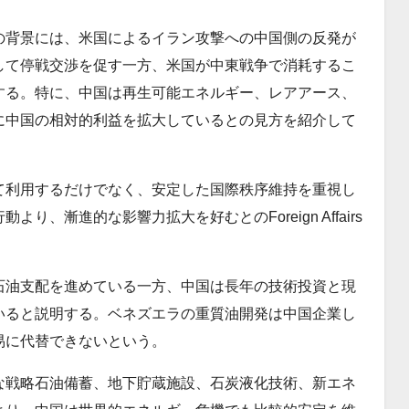
の背景には、米国によるイラン攻撃への中国側の反発が
して停戦交渉を促す一方、米国が中東戦争で消耗するこ
する。特に、中国は再生可能エネルギー、レアアース、
に中国の相対的利益を拡大しているとの見方を紹介して
て利用するだけでなく、安定した国際秩序維持を重視し
、漸進的な影響力拡大を好むとのForeign Affairs
石油支配を進めている一方、中国は長年の技術投資と現
いると説明する。ベネズエラの重質油開発は中国企業し
易に代替できないという。
な戦略石油備蓄、地下貯蔵施設、石炭液化技術、新エネ