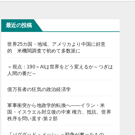
最近の投稿
世界25カ国・地域、アメリカより中国に好意
的 米機関調査で初めて多数派に
＜視点：190＞AIは世界をどう変えるか～つぎは
人間の番だ～
億万長者の狂気の政治経済学
軍事衝突から地政学的転換へ――イラン・米
国・イスラエル対立後の中東 権力、抵抗、世界
秩序を問い直す-第２部
『バグダッド・メッシ』– 戦争が奪ったもの、