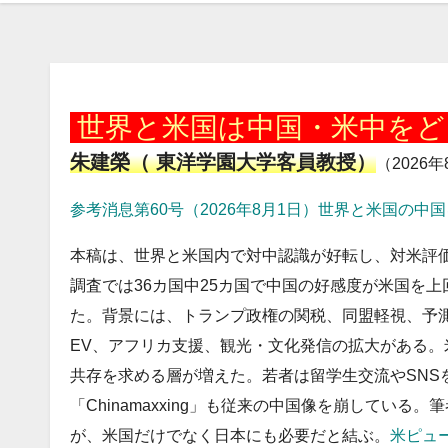
20260802
世界と米国は中国・米中を
朱建榮（ 東洋学園大学客員教授）
（2026
参考消息第60号（2026年8月1日）世界と米国の中
本稿は、世界と米国内で対中認識が好転し、対米評価
調査では36カ国中25カ国で中国の好感度が米国を
た。背景には、トランプ政権の関税、同盟軽視、予測
EV、アフリカ支援、観光・文化発信の拡大がある
共存を求める層が増えた。若者は留学生交流やSNS
「Chinamaxxing」も従来の中国像を崩してい
が、米国だけでなく日本にも必要だと結ぶ。
米ピュ