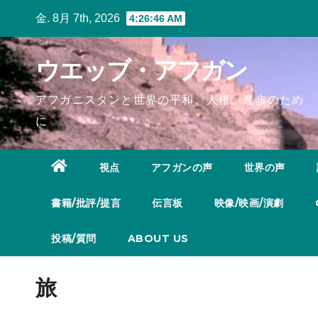
Skip
金. 8月 7th, 2026
4:26:47 AM
to
content
ウエッブ・アフガン
アフガニスタンと世界の平和、人権、進歩のため
に
視点
アフガンの声
世界の声
書籍/批評/提言
伝言板
映像/映画/演劇
投稿/質問
ABOUT US
旅