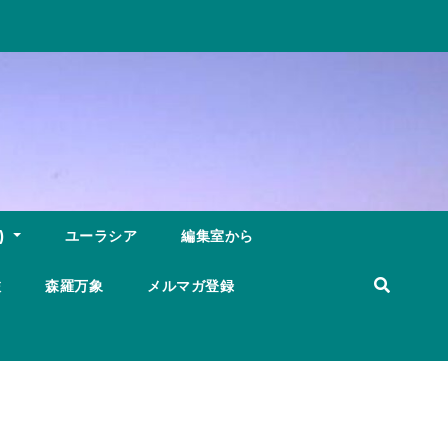
)
ユーラシア
編集室から
旅
森羅万象
メルマガ登録