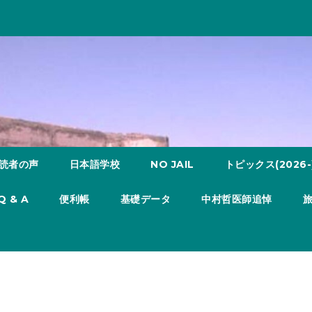
読者の声
日本語学校
NO JAIL
トピックス(2026-
Q & A
便利帳
基礎データ
中村哲医師追悼