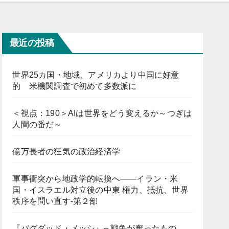
最近の投稿
世界25カ国・地域、アメリカより中国に好意
的 米機関調査で初めて多数派に
＜視点：190＞AIは世界をどう変えるか～つぎは
人間の番だ～
億万長者の狂気の政治経済学
軍事衝突から地政学的転換へ――イラン・米
国・イスラエル対立後の中東 権力、抵抗、世界
秩序を問い直す-第２部
『バグダッド・メッシ』– 戦争が奪ったもの、