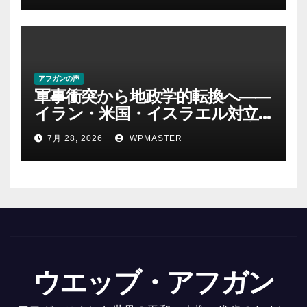
アフガンの声
軍事衝突から地政学的転換へ――
イラン・米国・イスラエル対立
後の中東 権力、抵抗、世界秩序
7月 28, 2026
WPMASTER
を問い直す-第２部
ウエッブ・アフガン