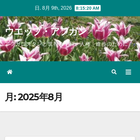
Skip
日. 8月 9th, 2026
8:15:20 AM
to
content
ウエッブ・アフガン
アフガニスタンと世界の平和、人権、進歩のために
月:
2025年8月