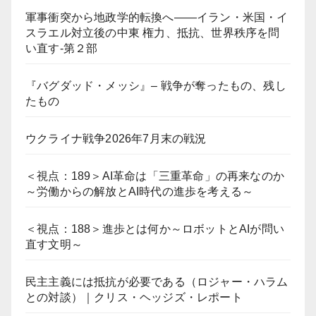
軍事衝突から地政学的転換へ――イラン・米国・イ
スラエル対立後の中東 権力、抵抗、世界秩序を問
い直す-第２部
『バグダッド・メッシ』– 戦争が奪ったもの、残し
たもの
ウクライナ戦争2026年7月末の戦況
＜視点：189＞AI革命は「三重革命」の再来なのか
～労働からの解放とAI時代の進歩を考える～
＜視点：188＞進歩とは何か～ロボットとAIが問い
直す文明～
民主主義には抵抗が必要である（ロジャー・ハラム
との対談）｜クリス・ヘッジズ・レポート