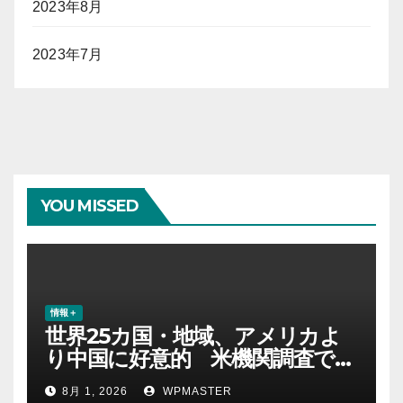
2023年8月
2023年7月
YOU MISSED
情報＋
世界25カ国・地域、アメリカよ
り中国に好意的 米機関調査で初
めて多数派に
8月 1, 2026
WPMASTER