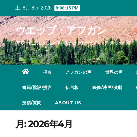
Skip
土. 8月 8th, 2026
8:08:16 PM
to
content
ウエッブ・アフガン
アフガニスタンと世界の平和、人権、進歩のため
に
視点
アフガンの声
世界の声
書籍/批評/提言
伝言板
映像/映画/演劇
投稿/質問
ABOUT US
月:
2026年4月