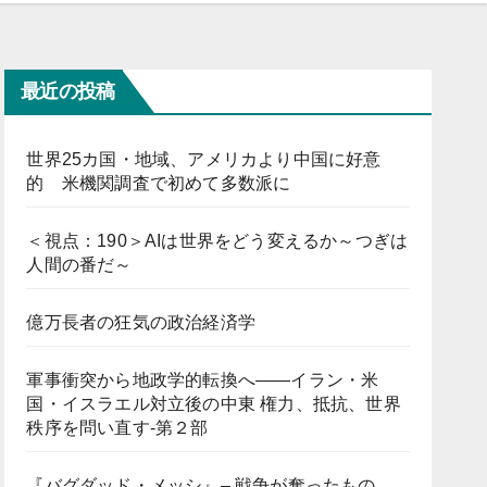
最近の投稿
世界25カ国・地域、アメリカより中国に好意
的 米機関調査で初めて多数派に
＜視点：190＞AIは世界をどう変えるか～つぎは
人間の番だ～
億万長者の狂気の政治経済学
軍事衝突から地政学的転換へ――イラン・米
国・イスラエル対立後の中東 権力、抵抗、世界
秩序を問い直す-第２部
『バグダッド・メッシ』– 戦争が奪ったもの、