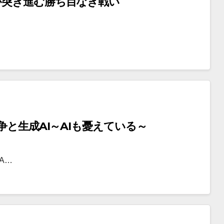
が突き進む勝ち目なき戦い
争と生成AI～AIも憂えている～
A…