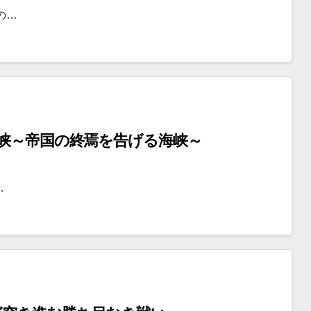
の…
海峡～帝国の終焉を告げる海峡～
…