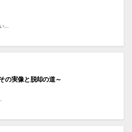
ない…
～その実像と脱却の道～
…