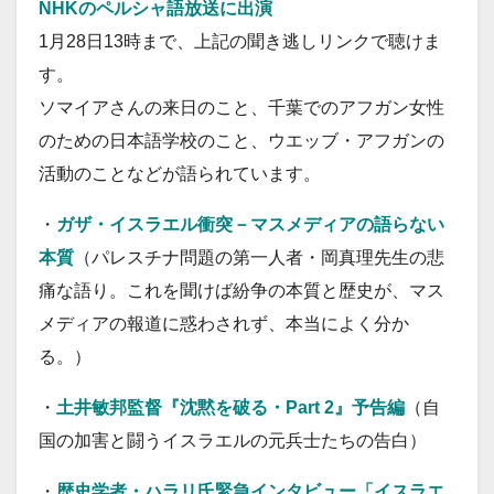
NHKのペルシャ語放送に出演
1月28日13時まで、上記の聞き逃しリンクで聴けま
す。
ソマイアさんの来日のこと、千葉でのアフガン女性
のための日本語学校のこと、ウエッブ・アフガンの
活動のことなどが語られています。
・
ガザ・イスラエル衝突－マスメディアの語らない
本質
（パレスチナ問題の第一人者・岡真理先生の悲
痛な語り。これを聞けば紛争の本質と歴史が、マス
メディアの報道に惑わされず、本当によく分か
る。）
・
土井敏邦監督『沈黙を破る・Part 2』予告編
（自
国の加害と闘うイスラエルの元兵士たちの告白）
・
歴史学者・ハラリ氏緊急インタビュー「イスラエ