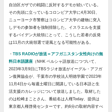
自治区ガザでの戦闘に反対するデモが続いている。
その先頭に立っているコロンビア大学に4月30日、
ニューヨーク市警察はコロンビア大学の建物に突入
しデモの参加者を強制排除した。イスラエルを支援
するバイデン大統領にとって、こうした若者の反発
は11月の大統領選で逆風となる可能性がある。
・
TBS RADIOが放送＝アフガニスタン女性向けの無
料日本語講座
（NHK ペルシャ語放送につづいて、
2023年3月9日にTBSラジオ放送がイーグル・アフガ
ン復興協会が、千葉市の学校法人明徳学園で2023年
11月4日から毎週土曜日に開講している日本語と生
活支援のカレッジについて放送しました。取材した
のは松崎まことさん、番組名は人権Today、提供は
東京都人権啓発センターです。約6分の取材内容すべ