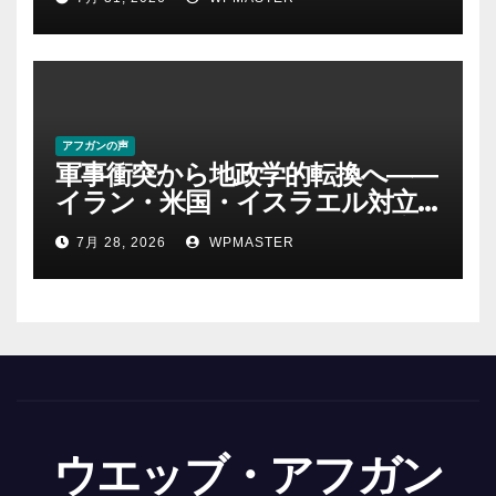
アフガンの声
軍事衝突から地政学的転換へ――
イラン・米国・イスラエル対立
後の中東 権力、抵抗、世界秩序
7月 28, 2026
WPMASTER
を問い直す-第２部
ウエッブ・アフガン