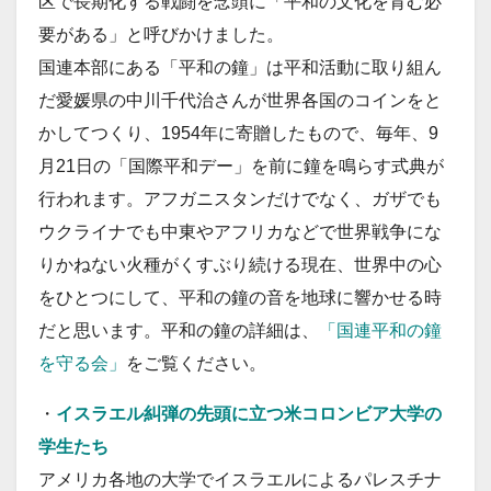
区で長期化する戦闘を念頭に「平和の文化を育む必
要がある」と呼びかけました。
国連本部にある「平和の鐘」は平和活動に取り組ん
だ愛媛県の中川千代治さんが世界各国のコインをと
かしてつくり、1954年に寄贈したもので、毎年、9
月21日の「国際平和デー」を前に鐘を鳴らす式典が
行われます。アフガニスタンだけでなく、ガザでも
ウクライナでも中東やアフリカなどで世界戦争にな
りかねない火種がくすぶり続ける現在、世界中の心
をひとつにして、平和の鐘の音を地球に響かせる時
だと思います。平和の鐘の詳細は、
「国連平和の鐘
を守る会」
をご覧ください。
・
イスラエル糾弾の先頭に立つ米コロンビア大学の
学生たち
アメリカ各地の大学でイスラエルによるパレスチナ