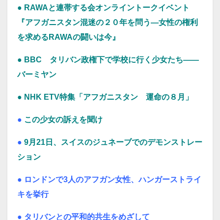
● RAWAと連帯する会オンライントークイベント
『アフガニスタン混迷の２０年を問う―女性の権利
を求めるRAWAの闘いは今』
● BBC タリバン政権下で学校に行く少女たち――
バーミヤン
● NHK ETV特集「アフガニスタン 運命の８月」
●
この少女の訴えを聞け
●
9月21日、スイスのジュネーブでのデモンストレー
ション
●
ロンドンで3人のアフガン女性、ハンガーストライ
キを挙行
●
タリバンとの平和的共生をめざして