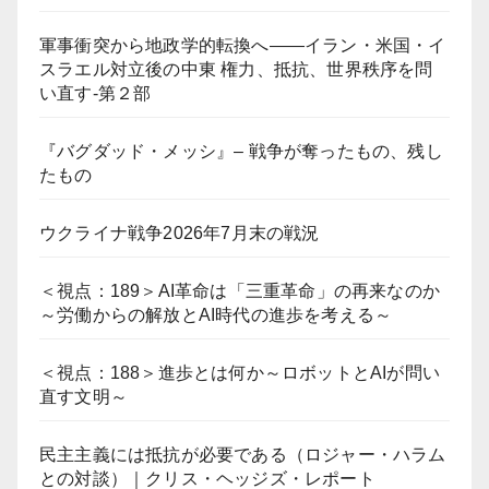
軍事衝突から地政学的転換へ――イラン・米国・イ
スラエル対立後の中東 権力、抵抗、世界秩序を問
い直す-第２部
『バグダッド・メッシ』– 戦争が奪ったもの、残し
たもの
ウクライナ戦争2026年7月末の戦況
＜視点：189＞AI革命は「三重革命」の再来なのか
～労働からの解放とAI時代の進歩を考える～
＜視点：188＞進歩とは何か～ロボットとAIが問い
直す文明～
民主主義には抵抗が必要である（ロジャー・ハラム
との対談）｜クリス・ヘッジズ・レポート