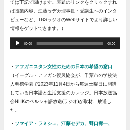
ては下記で聞けます。表題のリンクをクリックすれ
ば授業内容、江藤セデカ理事長・受講生へのインタ
ビューなど、TBSラジオのWebサイトでより詳しい
情報をゲットできます。）
音
00:00
00:00
声
プ
・
アフガニスタン女性のための日本の希望の窓口
レ
（イーグル・アフガン復興協会が、千葉市の学校法
ー
人明徳学園で2023年11月4日から毎週土曜日に開講
ヤ
している日本語と生活支援のカレッジ。日本放送協
ー
会NHKのペルシャ語放送(ラジオ)が取材、放送し
た。
・
ソマイア・ラミシュ、江藤セデカ、野口壽一、