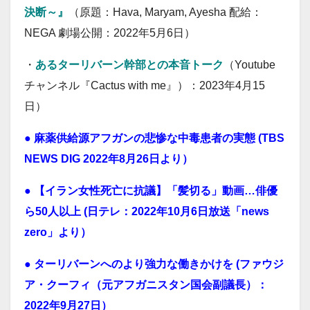
決断～』
（原題：Hava, Maryam, Ayesha 配給：
NEGA 劇場公開：2022年5月6日）
・
あるターリバーン幹部との本音トーク
（Youtube
チャンネル『Cactus with me』）：2023年4月15
日）
●
麻薬供給源アフガンの悲惨な中毒患者の実態 (TBS
NEWS DIG 2022年8月26日より）
●
【イラン女性死亡に抗議】「髪切る」動画…俳優
ら50人以上 (日テレ：2022年10月6日放送「news
zero」より）
●
ターリバーンへのより強力な働きかけを (ファウジ
ア・クーフィ（元アフガニスタン国会副議長）：
2022年9月27日）