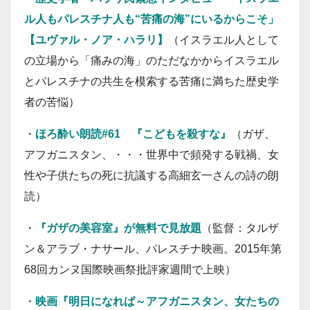
ル人もパレスチナ人も“苦痛の海”にいるからこそ」
【ユヴァル・ノア・ハラリ】
（イスラエル人として
の立場から「痛みの海」のただなかからイスラエル
とパレスチナの共生を模索する苦痛に満ちた歴史学
者の苦悩）
・
ほろ酔い朗読#61 『こどもを殺すな』
（ガザ、
アフガニスタン、・・・世界中で頻発する戦禍、女
性や子供たちの死に抗議する高細玄一さんの詩の朗
読）
・
『ガザの美容室』が無料で見放題
（監督：タルザ
ン＆アラブ・ナサール、パレスチナ映画。2015年第
68回カンヌ国際映画祭批評家週間で上映）
・
映画『明日になれば～アフガニスタン、女たちの