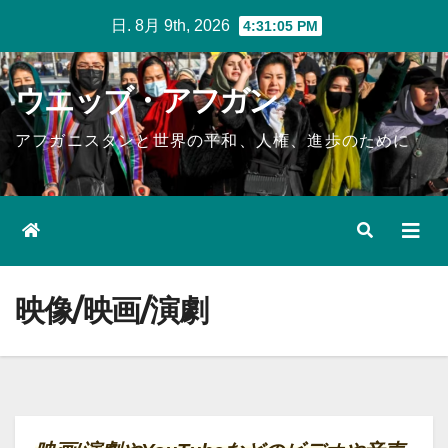
Skip
日. 8月 9th, 2026
4:31:06 PM
to
content
ウエッブ・アフガン
アフガニスタンと世界の平和、人権、進歩のために
映像/映画/演劇