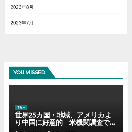
2023年8月
2023年7月
YOU MISSED
情報＋
世界25カ国・地域、アメリカよ
り中国に好意的 米機関調査で初
めて多数派に