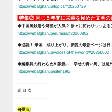
https://webafghan.jp/topics/#20260729
特集② 同じ５年間に栄華を極めた文明
◆中国風銭湯や麻雀が人気？ 徐々に変わりつつある
https://webafghan.jp/eurasia/#20260802
◆必読！ 米国「成り上がり」伝説の最新ページは日
https://webafghan.jp/voices-of-the-world/#20260802
◆編集長の終わらぬAI談義～「幸せの青い鳥」は意
https://webafghan.jp/siten190/
――――――――
総 目 次
――――――――
■[視点]