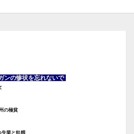
フガンの惨状を忘れないで
女
州の極貧
つ失業と飢餓