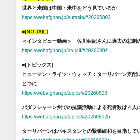
世界と米国は中国・米中をどう見ているか
https://webafghan.jp/eurasia/#20260802
■[NO JAIL]
＜インタビュー動画＞ 佐川亜紀さんに過去の悲劇
https://webafghan.jp/no-jail/#20260802
■[トピックス]
ヒューマン・ライツ・ウォッチ：ターリバーン支配
とつに
https://webafghan.jp/topics/#20260803
バダフシャーン州での抗議活動による死者数は４人
https://webafghan.jp/topics/#20260802b
ターリバーンはパキスタンとの緊張緩和を目指して