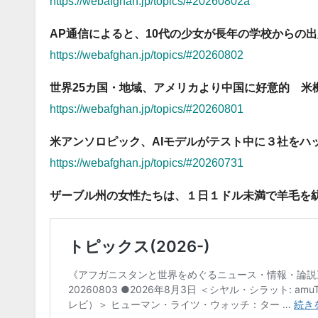
https://webafghan.jp/topics/#20260802a
AP通信によると、10代の少女が長年の学校からの
https://webafghan.jp/topics/#20260802
世界25カ国・地域、アメリカより中国に好意的 米
https://webafghan.jp/topics/#20260801
米アンソロピック、AIモデルがテスト中に３社をハ
https://webafghan.jp/topics/#20260731
ザーブル州の女性たちは、１日１ドル未満で羊毛を