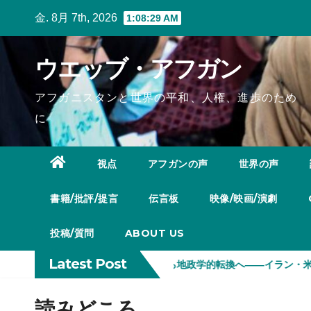
Skip
金. 8月 7th, 2026
1:08:30 AM
to
content
ウエッブ・アフガン
アフガニスタンと世界の平和、人権、進歩のため
に
視点
アフガンの声
世界の声
書籍/批評/提言
伝言板
映像/映画/演劇
投稿/質問
ABOUT US
Latest Post
治経済学
軍事衝突から地政学的転換へ――イラン・米国・イスラ
読みどころ