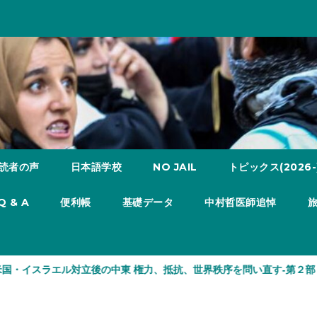
読者の声
日本語学校
NO JAIL
トピックス(2026-
Q & A
便利帳
基礎データ
中村哲医師追悼
エル対立後の中東 権力、抵抗、世界秩序を問い直す-第２部
『