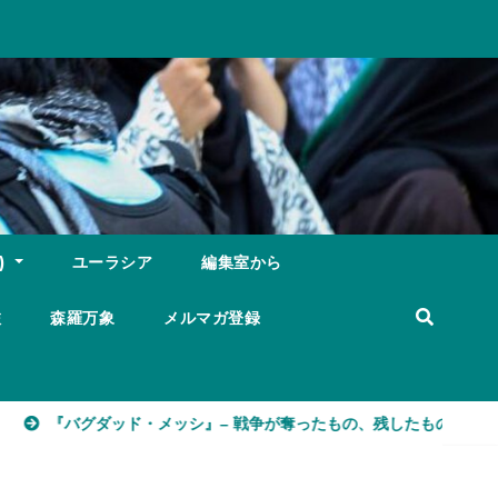
)
ユーラシア
編集室から
旅
森羅万象
メルマガ登録
バグダッド・メッシ』– 戦争が奪ったもの、残したもの
世界2