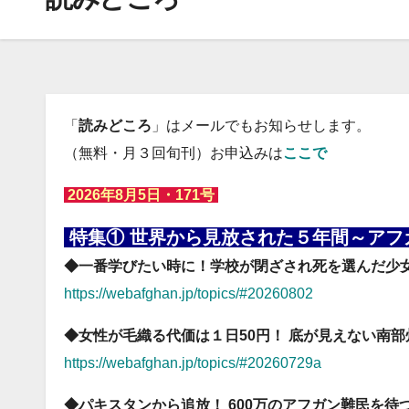
「
読みどころ
」はメールでもお知らせします。
（無料・月３回旬刊）
お申込みは
ここで
2026年8月5日・171号
特集① 世界から見放された５年間～ア
◆一番学びたい時に！学校が閉ざされ死を選んだ少
https://webafghan.jp/topics/#20260802
◆女性が毛織る代価は１日50円！ 底が見えない南部
https://webafghan.jp/topics/#20260729a
◆パキスタンから追放！ 600万のアフガン難民を待