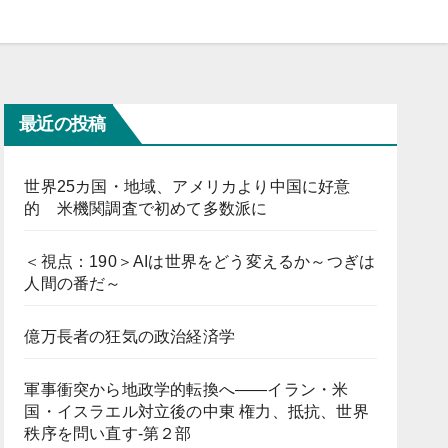
最近の投稿
世界25カ国・地域、アメリカより中国に好意
的 米機関調査で初めて多数派に
＜視点：190＞AIは世界をどう変えるか～つぎは
人間の番だ～
億万長者の狂気の政治経済学
軍事衝突から地政学的転換へ――イラン・米
国・イスラエル対立後の中東 権力、抵抗、世界
秩序を問い直す-第２部