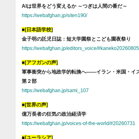
AIは世界をどう変えるか ～つぎは人間の番だ～
https://webafghan.jp/siten190/
■[日本語学校]
金子明の託児日誌：短大学園祭とこども園夜祭り
https://webafghan.jp/editors_voice/#kaneko20260805
■[アフガンの声]
軍事衝突から地政学的転換へ――イラン・米国・イス
第２部
https://webafghan.jp/sami_107
■[世界の声]
億万長者の狂気の政治経済学
https://webafghan.jp/voices-of-the-world/#20260731
■[ユーラシア]