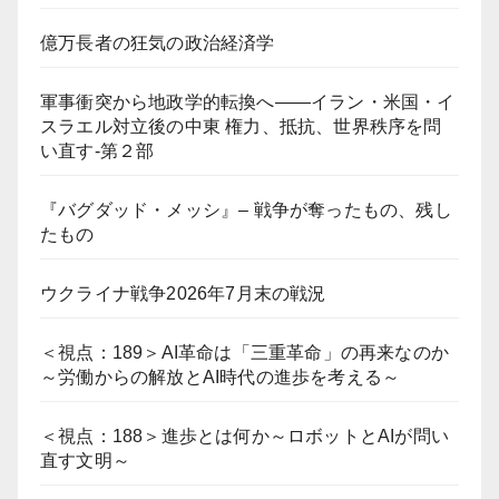
億万長者の狂気の政治経済学
軍事衝突から地政学的転換へ――イラン・米国・イ
スラエル対立後の中東 権力、抵抗、世界秩序を問
い直す-第２部
『バグダッド・メッシ』– 戦争が奪ったもの、残し
たもの
ウクライナ戦争2026年7月末の戦況
＜視点：189＞AI革命は「三重革命」の再来なのか
～労働からの解放とAI時代の進歩を考える～
＜視点：188＞進歩とは何か～ロボットとAIが問い
直す文明～