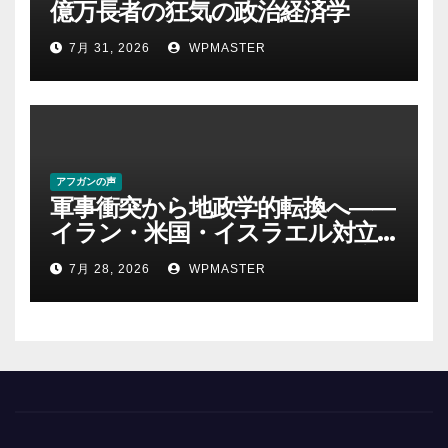
億万長者の狂気の政治経済学
7月 31, 2026
WPMASTER
アフガンの声
軍事衝突から地政学的転換へ――
イラン・米国・イスラエル対立
後の中東 権力、抵抗、世界秩序
7月 28, 2026
WPMASTER
を問い直す-第２部