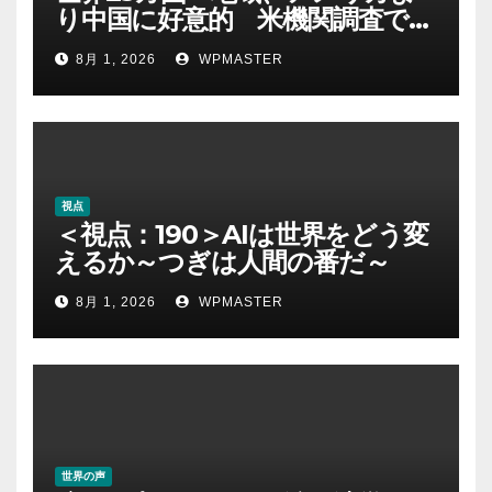
り中国に好意的 米機関調査で初
めて多数派に
8月 1, 2026
WPMASTER
視点
＜視点：190＞AIは世界をどう変
えるか～つぎは人間の番だ～
8月 1, 2026
WPMASTER
世界の声