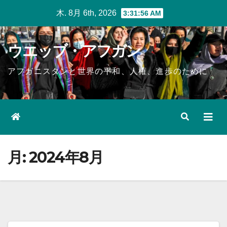
Skip
木. 8月 6th, 2026
3:31:56 AM
to
content
ウエッブ・アフガン
アフガニスタンと世界の平和、人権、進歩のために
月:
2024年8月