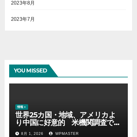
2023年8月
2023年7月
YOU MISSED
情報＋
世界25カ国・地域、アメリカよ
り中国に好意的 米機関調査で初
めて多数派に
8月 1, 2026
WPMASTER