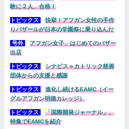
験に２人、合格！
トピックス
快挙！アフガン女性の手作
りバザールが日本の学園祭に乗り込んだ
号外
アフガン女子、はじめてのバザー
出店
トピックス
シナピス＝カトリック慈善
団体からの支援と感謝
トピックス
進化し続けるEAMC（イー
グルアフガン明徳カレッジ）
トピックス
「国際開発ジャーナル」、
特集でEAMCを紹介