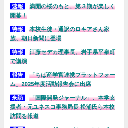
速報
満開の桜のもと、第３期が楽しく
開幕！
特報
本校生徒・通訳のロキアさん家
族、朝日新聞に登場
特報
江藤セデカ理事長、岩手県平泉町
で講演
報告
「ちば産学官連携プラットフォー
ム」2025年度活動報告会に出席
来訪
「国際開発ジャーナル」、本学支
援者・元ユネスコ事務局長 松浦氏ら本校
訪問を報道