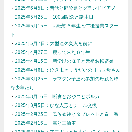
・
2025年6月5日：昔話と問診票とグランドピアノ
・
2025年5月25日：100回記念と誕生日
・
2025年5月15日：お転婆６年生と午後授業スター
ト
・
2025年5月7日：大型連休突入を前に
・
2025年4月27日：戻って来た６年生
・
2025年4月15日：新学期の様子と元祖お転婆娘
・
2025年4月6日：泣き虫きょうだいの肝っ玉母さん
・
2025年3月25日：ラマダン子連れ参加の母親と粋
な少年たち
・
2025年3月16日：断食とおやつとポルカ
・
2025年3月5日：ひな人形とシール交換
・
2025年2月25日：民族衣装とタブレットと春一番
・
2025年2月16日：雪と三輪車
・
2025年2月5日：アフガンと日本のいろんな豆まき