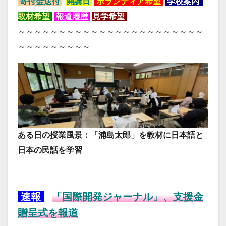
寄付金送付
開講日
ボランティア希望
学校案内
取材
希望
報道履歴
見学希望
～～～～～～～～～～～～～～～～～～～～～～～
～～～～～～～～～
ある日の授業風景：「浦島太郎」を教材に日本語と
日本の民話を学習
速報
「国際開発ジャーナル」、支援金
贈呈式を報道