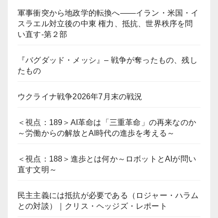
軍事衝突から地政学的転換へ――イラン・米国・イ
スラエル対立後の中東 権力、抵抗、世界秩序を問
い直す-第２部
『バグダッド・メッシ』– 戦争が奪ったもの、残し
たもの
ウクライナ戦争2026年7月末の戦況
＜視点：189＞AI革命は「三重革命」の再来なのか
～労働からの解放とAI時代の進歩を考える～
＜視点：188＞進歩とは何か～ロボットとAIが問い
直す文明～
民主主義には抵抗が必要である（ロジャー・ハラム
との対談）｜クリス・ヘッジズ・レポート