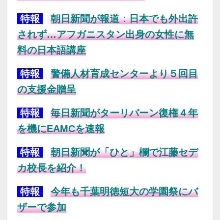
特報
朝日新聞が報道：日本でも外出許
されず…アフガニスタン出身の女性に無
料の日本語講座
特報
警備人材育成センターより５回目
の支援金贈呈
特報
毎日新聞がターリバーン復権４年
を機にEAMCを速報
特報
朝日新聞が「ひと」欄で江藤セデ
カ校長を紹介！
特報
今年も千葉明徳短大の学園祭にバ
ザーで参加