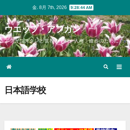
Skip
金. 8月 7th, 2026
9:28:46 AM
to
content
ウエッブ・アフガン
アフガニスタンと世界の平和、人権、進歩のために
日本語学校