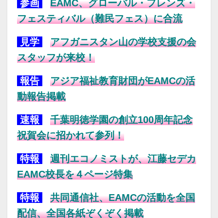
参画
EAMC、グローバル・フレンズ・
フェスティバル（難民フェス）に合流
見学
アフガニスタン山の学校支援の会
スタッフが来校！
報告
アジア福祉教育財団がEAMCの活
動報告掲載
速報
千葉明徳学園の創立100周年記念
祝賀会に招かれて参列！
特報
週刊エコノミストが、江藤セデカ
EAMC校長を４ページ特集
特報
共同通信社、EAMCの活動を全国
配信、全国各紙ぞくぞく掲載