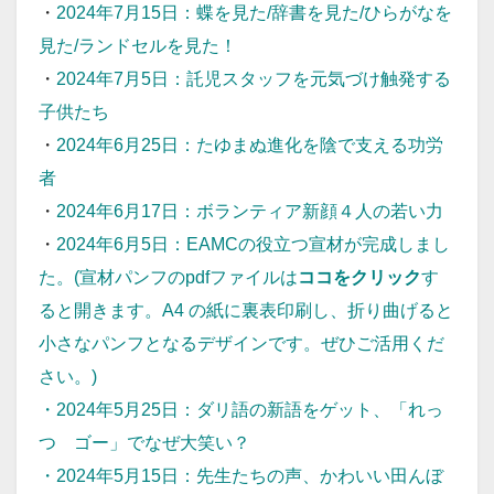
・
2024年7月15日：蝶を見た/辞書を見た/ひらがなを
見た/ランドセルを見た！
・
2024年7月5日：託児スタッフを元気づけ触発する
子供たち
・
2024年6月25日：たゆまぬ進化を陰で支える功労
者
・
2024年6月17日：ボランティア新顔４人の若い力
・
2024年6月5日：EAMCの役立つ宣材が完成しまし
た。
(宣材パンフのpdfファイルは
ココをクリック
す
ると開きます。A4 の紙に裏表印刷し、折り曲げると
小さなパンフとなるデザインです。ぜひご活用くだ
さい。)
・
2024年5月25日：ダリ語の新語をゲット、「れっ
つ ゴー」でなぜ大笑い？
・
2024年5月15日：先生たちの声、かわいい田んぼ