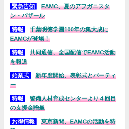
緊急告知
EAMC、夏のアフガニスタ
ン・バザール
特報
千葉明徳学園100年の集大成に
EAMCが登場！
特報
共同通信、全国配信でEAMC活動
を報道
始業式
新年度開始、表彰式とパーティ
ー
特報
警備人材育成センターより４回目
の支援金贈呈
お得情報
東京新聞、EAMCの活動を特