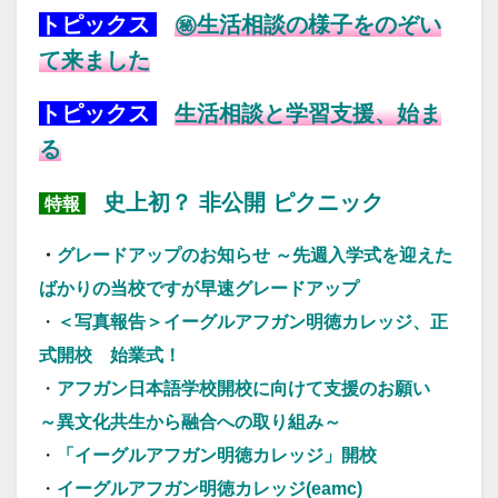
トピックス
㊙生活相談の様子をのぞい
て来ました
トピックス
生活相談と学習支援、始ま
る
史上初？ 非公開 ピクニック
特報
・
グレードアップのお知らせ ～先週入学式を迎えた
ばかりの当校ですが早速グレードアップ
・
＜写真報告＞イーグルアフガン明徳カレッジ、正
式開校 始業式！
・
アフガン日本語学校開校に向けて支援のお願い
～異文化共生から融合への取り組み～
・
「イーグルアフガン明徳カレッジ」開校
・
イーグルアフガン明徳カレッジ(eamc)