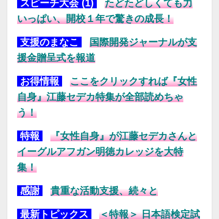
スピーチ大会 (1)
たどたどしくても力
いっぱい、開校１年で驚きの成長！
支援のまなこ
国際開発ジャーナルが支
援金贈呈式を報道
お得情報
ここをクリックすれば『女性
自身』江藤セデカ特集が全部読めちゃ
う！
特報
『女性自身』が江藤セデカさんと
イーグルアフガン明徳カレッジを大特
集！
感謝
貴重な活動支援、続々と
最新トピックス
＜特報＞ 日本語検定試