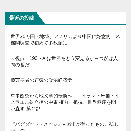
最近の投稿
世界25カ国・地域、アメリカより中国に好意的 米
機関調査で初めて多数派に
＜視点：190＞AIは世界をどう変えるか～つぎは人
間の番だ～
億万長者の狂気の政治経済学
軍事衝突から地政学的転換へ――イラン・米国・イ
スラエル対立後の中東 権力、抵抗、世界秩序を問
い直す-第２部
『バグダッド・メッシ』– 戦争が奪ったもの、残し
たもの