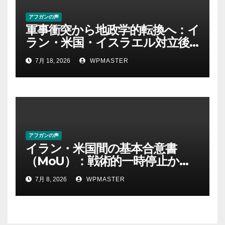
アフガンの声
軍事衝突から地政学的転換へ：イ
ラン・米国・イスラエル対立後
の中東における権力・抵抗・世
7月 18, 2026
WPMASTER
界秩序の再定義ー第１部
アフガンの声
イラン・米国間の基本合意書
（MoU）：戦術的一時停止か、
それとも新たな地域秩序の始ま
7月 8, 2026
WPMASTER
りか？ Part-2