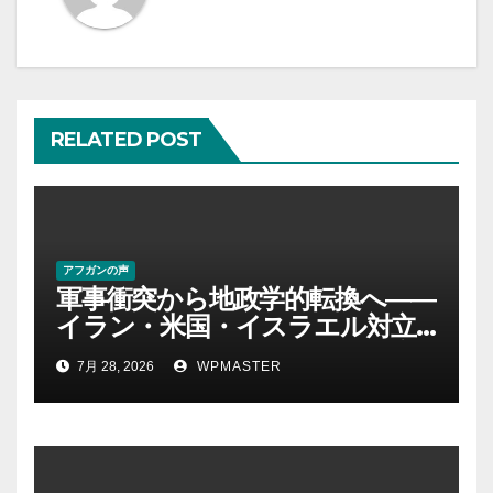
ー
シ
ョ
RELATED POST
ン
アフガンの声
軍事衝突から地政学的転換へ――
イラン・米国・イスラエル対立
後の中東 権力、抵抗、世界秩序
7月 28, 2026
WPMASTER
を問い直す-第２部