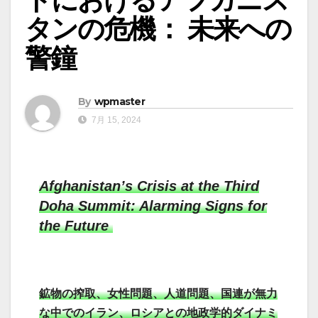
タンの危機： 未来への
警鐘
By
wpmaster
7月 15, 2024
Afghanistan’s Crisis at the Third
Doha Summit: Alarming Signs for
the Future
鉱物の搾取、女性問題、人道問題、国連が無力
な中でのイラン、ロシアとの地政学的ダイナミ