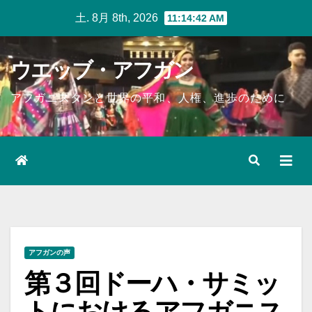
Skip
土. 8月 8th, 2026
11:14:43 AM
to
content
ウエッブ・アフガン
アフガニスタンと世界の平和、人権、進歩のために
アフガンの声
第３回ドーハ・サミッ
トにおけるアフガニス