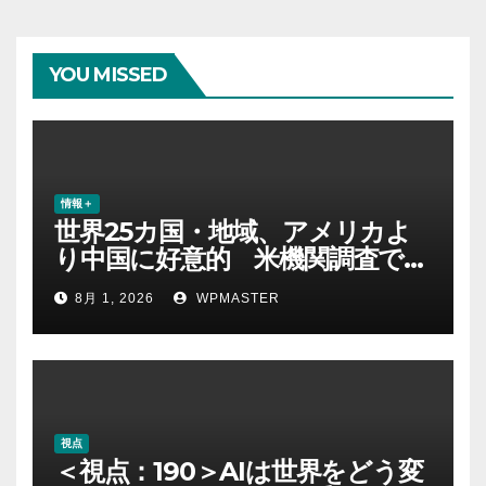
YOU MISSED
情報＋
世界25カ国・地域、アメリカよ
り中国に好意的 米機関調査で初
めて多数派に
8月 1, 2026
WPMASTER
視点
＜視点：190＞AIは世界をどう変