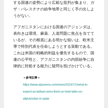
する国連の姿勢により広範な批判が集まり、ガ
ザ・パレスチナの紛争地帯と同じく手の出しよ
うがない。
アフガニスタンにおける国連のアジェンダは、
表向きは環境、麻薬、人道問題に焦点を当てて
いるが、その根底にある明かな狙いは、欧米主
導で特別代表を任命しようとする策動である。
これは米国の戦略的利益を優先するもので、国
連の公平性と、アフガニスタンの内部紛争に自
律的に対処する能力に疑問を投げかけている。
＜参考記事＞
https://www.aljazeera.com/news/2024/7/1/what-to-
expect-as-taliban-joins-third-un-held-talks-on-
afghanistan-in-qatar