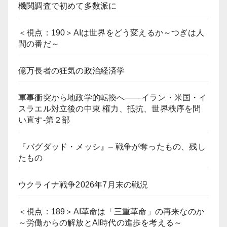
機関調査で初めて多数派に
＜視点：190＞AIは世界をどう変えるか～つぎは人
間の番だ～
億万長者の狂気の政治経済学
軍事衝突から地政学的転換へ――イラン・米国・イ
スラエル対立後の中東 権力、抵抗、世界秩序を問
い直す-第２部
『バグダッド・メッシ』– 戦争が奪ったもの、残し
たもの
ウクライナ戦争2026年7月末の戦況
＜視点：189＞AI革命は「三重革命」の再来なのか
～労働からの解放とAI時代の進歩を考える～