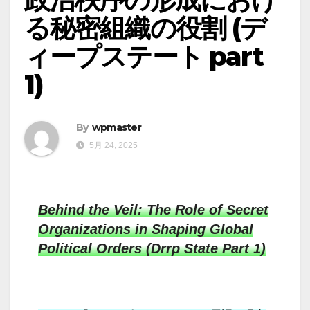
る秘密組織の役割 (デ
ィープステート part
1)
By
wpmaster
5月 24, 2025
Behind the Veil: The Role of Secret
Organizations in Shaping Global
Political Orders (Drrp State Part 1)