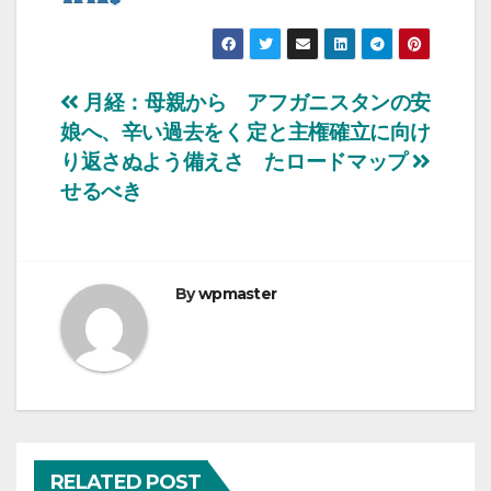
投
月経：母親から
アフガニスタンの安
娘へ、辛い過去をく
定と主権確立に向け
稿
り返さぬよう備えさ
たロードマップ
ナ
せるべき
ビ
ゲ
By
wpmaster
ー
シ
ョ
ン
RELATED POST