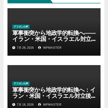
アフガンの声
軍事衝突から地政学的転換へ――
イラン・米国・イスラエル対立
後の中東 権力、抵抗、世界秩序
7月 28, 2026
WPMASTER
を問い直す-第２部
アフガンの声
軍事衝突から地政学的転換へ：イ
ラン・米国・イスラエル対立後
の中東における権力・抵抗・世
7月 18, 2026
WPMASTER
界秩序の再定義ー第１部