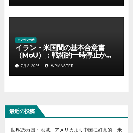
アフガンの声
イラン・米国間の基本合意書
（MoU）：戦術的一時停止か、
それとも新たな地域秩序の始ま
7月 8, 2026
WPMASTER
りか？ Part-2
最近の投稿
世界25カ国・地域、アメリカより中国に好意的 米