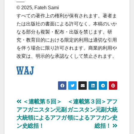
© 2025, Fateh Sami
すべての著作上の権利が保有されます。著者ま
たは出版社の書面による許可なく、本稿のいか
なる部分も複製・配布・出版を禁じます。研
究・教育目的における限定的利用は適切な引用
を伴う場合に限り許可されます。商業的利用や
改変は、明示的な承認なくして禁止されます。
投
＜連載第５回＞
＜連載第３回＞アフ
アフガニスタン元副
ガニスタン元副大統
稿
大統領によるアフガ
領によるアフガン史
ナ
ン史総括！
総括！