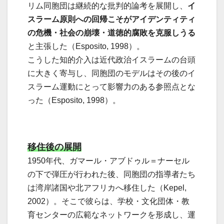
リム同胞団は継続的な批判的論考を展開し、
イ
スラーム原則への回帰こそがアイデンティティ
の危機・社会の崩壊・道徳的腐敗を克服しうる
と主張した（Esposito, 1998）。
こうした知的介入は近代政治イスラームの台頭
に大きく寄与し、同胞団のモデルはその後のイ
スラーム運動にとって影響力のある参照点とな
った（Esposito, 1998）。
移住後の展開
1950年代、ガマール・アブドゥル＝ナーセル
の下で弾圧が行われた後、同胞団の指導者たち
は湾岸諸国や北アフリカへ移住した（Kepel,
2002）。そこで彼らは、学校・文化団体・教
育センターの広範なネットワークを形成し、運