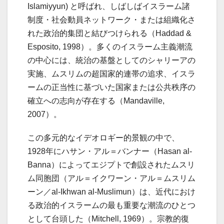
Islamiyyun) と呼ばれ、しばしばイスラーム諸
制度・社会動員ネットワーク・または組織化さ
れた政治的集団と結びつけられる（Haddad &
Esposito, 1998）。多くのイスラーム主義潮流
の中心には、統治の基盤としてのシャリーアの
実施、ムスリムの超国家的連帯の追求、イスラ
ームの正当性に基づいた国家または公共秩序の
確立への志向が存在する（Mandaville,
2007）。
この多元的なイデオロギー的景観の中で、
1928年にハサン・アル＝バンナー（Hasan al-
Banna）によってエジプトで創設されたムスリ
ム同胞団（アル＝イクワーン・アル＝ムスリム
ーン／al-Ikhwan al-Muslimun）は、近代におけ
る政治的イスラームの最も重要な潮流のひとつ
として台頭した（Mitchell, 1969）。宗教的復