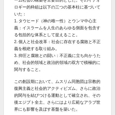
ーム社会の構築を主要目的とした。そのイデオ
ロギー的枠組は以下の三つの基本柱に基づいて
いた：
1. タウヒード（神の唯一性）とウンマ中心主
義：イスラームを人生のあらゆる側面を包含す
る包括的な体系として捉えること。
2. 個人と社会改革：社会に存在する腐敗と不正
義を根絶する取り組み。
3. 抑圧と腐敗との闘い：不正義に立ち向かうた
め、社会的領域と政治的領域の双方で積極的に
関与すること。
この創設期において、ムスリム同胞団は宗教的
復興主義と社会的アクティビズム、さらに政治
的関与を結びつける運動として確立され、その
後エジプト全土、さらにはより広範なアラブ世
界にも影響を及ぼす基盤を築いた。