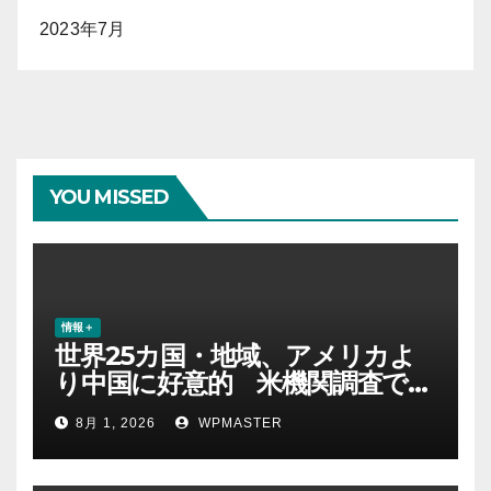
2023年7月
YOU MISSED
情報＋
世界25カ国・地域、アメリカよ
り中国に好意的 米機関調査で初
めて多数派に
8月 1, 2026
WPMASTER