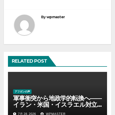
ビ
ゲ
By
wpmaster
ー
シ
ョ
ン
RELATED POST
アフガンの声
軍事衝突から地政学的転換へ――
イラン・米国・イスラエル対立
後の中東 権力、抵抗、世界秩序
7月 28, 2026
WPMASTER