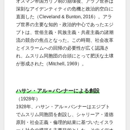
オスマン帝国カリフ制の崩壊後、アラブ世界は
深刻なアイデンティティの危機と政治的空白に
直面した（Cleveland & Bunton, 2016）。アラ
ブ世界の主要な知的・政治的中心であったエジ
プトは、世俗主義・民族主義・共産主義の諸潮
流の競合の焦点となった。この時期、社会改革
とイスラームへの回帰の必要性が広く認識さ
れ、ムスリム同胞団の台頭にとって肥沃な土壌
が形成された（Mitchell, 1969）。
ハサン・アル＝バンナーによる創設
（1928年）
1928年、ハサン・アル＝バンナーはエジプト
でムスリム同胞団を創設し、シャリーア・道徳
原則・社会正義・倫理的結束に基づいたイスラ