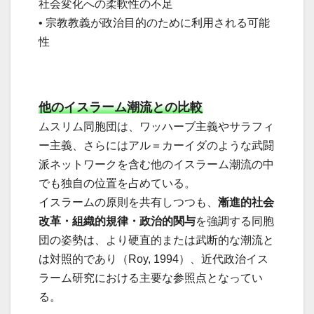
社会変化への柔軟性の不足
• 宗教教義が政治目的のために利用される可能
性
他のイスラーム潮流との比較
ムスリム同胞団は、ワッハーブ主義やサラフィ
ー主義、さらにはアル＝カーイダのような武闘
派ネットワークを含む他のイスラーム潮流の中
でも独自の位置を占めている。
イスラームの原則を共有しつつも、
漸進的社会
改革・組織的規律・政治的関与
を強調する同胞
団の姿勢は、より硬直的または武断的な潮流と
は対照的であり（Roy, 1994）、近代政治イス
ラーム研究における主要な参照点となってい
る。