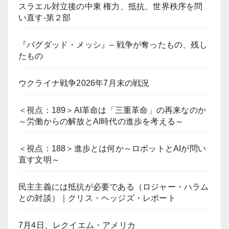
スラエル対立後の中東 権力、抵抗、世界秩序を問
い直す-第２部
『バグダッド・メッシ』– 戦争が奪ったもの、残し
たもの
ウクライナ戦争2026年7月末の戦況
＜視点：189＞AI革命は「三重革命」の再来なのか
～労働からの解放とAI時代の進歩を考える～
＜視点：188＞進歩とは何か～ロボットとAIが問い
直す文明～
民主主義には抵抗が必要である（ロジャー・ハラム
との対談）｜クリス・ヘッジズ・レポート
7月4日、レクイエム・アメリカ