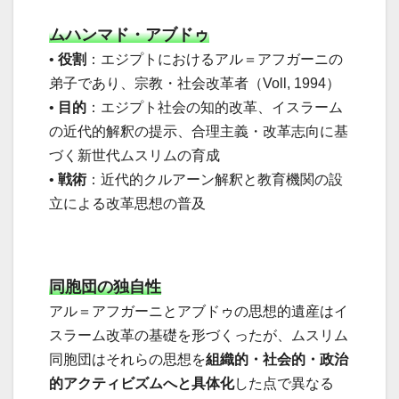
ムハンマド・アブドゥ
•
役割
：エジプトにおけるアル＝アフガーニの
弟子であり、宗教・社会改革者（Voll, 1994）
•
目的
：エジプト社会の知的改革、イスラーム
の近代的解釈の提示、合理主義・改革志向に基
づく新世代ムスリムの育成
•
戦術
：近代的クルアーン解釈と教育機関の設
立による改革思想の普及
同胞団の独自性
アル＝アフガーニとアブドゥの思想的遺産はイ
スラーム改革の基礎を形づくったが、ムスリム
同胞団はそれらの思想を
組織的・社会的・政治
的アクティビズムへと具体化
した点で異なる