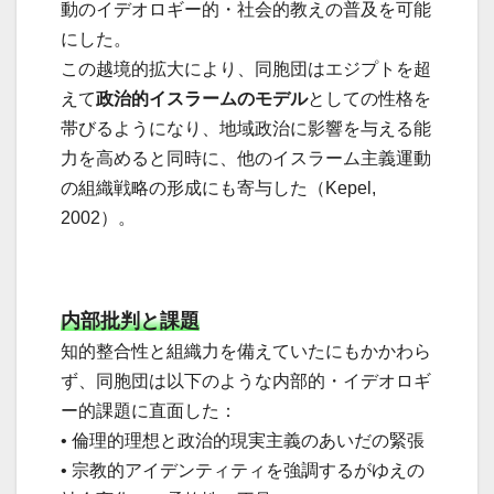
動のイデオロギー的・社会的教えの普及を可能
にした。
この越境的拡大により、同胞団はエジプトを超
えて
政治的イスラームのモデル
としての性格を
帯びるようになり、地域政治に影響を与える能
力を高めると同時に、他のイスラーム主義運動
の組織戦略の形成にも寄与した（Kepel,
2002）。
内部批判と課題
知的整合性と組織力を備えていたにもかかわら
ず、同胞団は以下のような内部的・イデオロギ
ー的課題に直面した：
• 倫理的理想と政治的現実主義のあいだの緊張
• 宗教的アイデンティティを強調するがゆえの