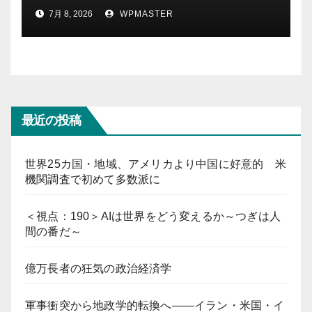
それとも新たな地域秩序の始ま
7月 8, 2026
WPMASTER
りか？ Part-2
最近の投稿
世界25カ国・地域、アメリカより中国に好意的 米
機関調査で初めて多数派に
＜視点：190＞AIは世界をどう変えるか～つぎは人
間の番だ～
億万長者の狂気の政治経済学
軍事衝突から地政学的転換へ――イラン・米国・イ