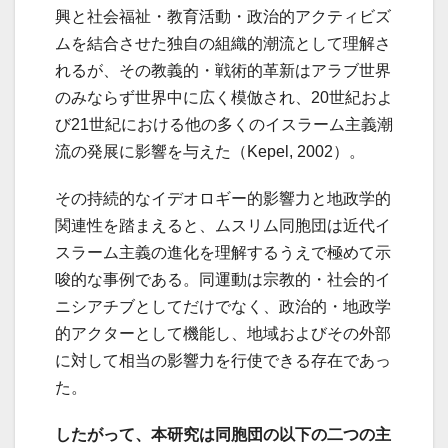
興と社会福祉・教育活動・政治的アクティビズ
ムを結合させた独自の組織的潮流として理解さ
れるが、その教義的・戦術的革新はアラブ世界
のみならず世界中に広く模倣され、20世紀およ
び21世紀における他の多くのイスラーム主義潮
流の発展に影響を与えた（Kepel, 2002）。
その持続的なイデオロギー的影響力と地政学的
関連性を踏まえると、ムスリム同胞団は近代イ
スラーム主義の進化を理解するうえで極めて示
唆的な事例である。同運動は宗教的・社会的イ
ニシアチブとしてだけでなく、政治的・地政学
的アクターとして機能し、地域およびその外部
に対して相当の影響力を行使できる存在であっ
た。
したがって、本研究は同胞団の以下の二つの主