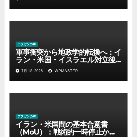
を問い直す-第２部
アフガンの声
軍事衝突から地政学的転換へ：イ
ラン・米国・イスラエル対立後
の中東における権力・抵抗・世
7月 18, 2026
WPMASTER
界秩序の再定義ー第１部
アフガンの声
イラン・米国間の基本合意書
（MoU）：戦術的一時停止か、