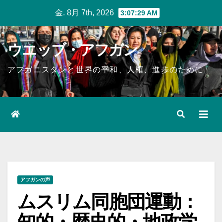
Skip
金. 8月 7th, 2026
3:07:31 AM
to
content
ウエッブ・アフガン
アフガニスタンと世界の平和、人権、進歩のために
アフガンの声
ムスリム同胞団運動：
知的・歴史的・地政学