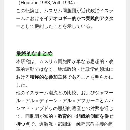
（Hourani, 1983; Voll, 1994）。
この転換は、ムスリム同胞団が近代政治イスラ
ームにおける
イデオロギー的かつ実践的アクタ
ー
として機能したことを示している。
最終的なまとめ
本研究は、ムスリム同胞団が単なる思想的・改
革的運動ではなく、地域政治・地政学的領域に
おける
積極的な参加主体
であることを明らかに
した。
他のイスラーム潮流との比較、およびジャマー
ル・アル＝ディーン・アル＝アフガーニとムハ
ンマド・アブドゥの思想的遺産との対照を通じ
て、同胞団が
知的・教育的・組織的側面を併せ
持つ
点で、過激派・武闘派・純粋宗教主義的潮