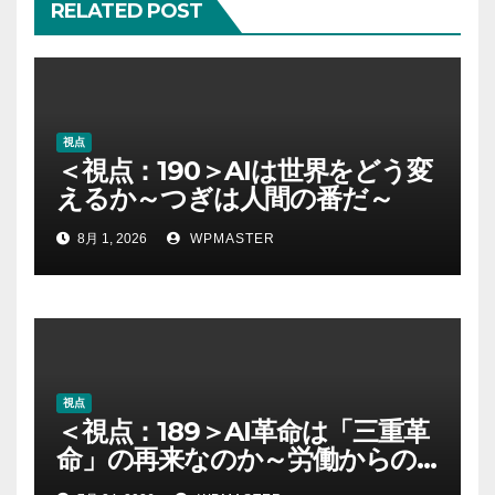
RELATED POST
視点
＜視点：190＞AIは世界をどう変
えるか～つぎは人間の番だ～
8月 1, 2026
WPMASTER
視点
＜視点：189＞AI革命は「三重革
命」の再来なのか～労働からの
解放とAI時代の進歩を考える～