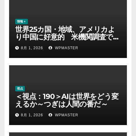
情報＋
世界25カ国・地域、アメリカよ
り中国に好意的 米機関調査で初
めて多数派に
8月 1, 2026
WPMASTER
視点
＜視点：190＞AIは世界をどう変
えるか～つぎは人間の番だ～
8月 1, 2026
WPMASTER