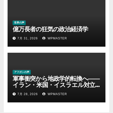
世界の声
億万長者の狂気の政治経済学
7月 31, 2026
WPMASTER
アフガンの声
軍事衝突から地政学的転換へ――
イラン・米国・イスラエル対立
後の中東 権力、抵抗、世界秩序
7月 28, 2026
WPMASTER
を問い直す-第２部