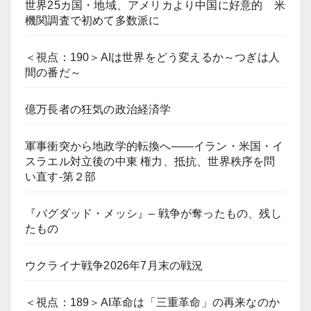
世界25カ国・地域、アメリカより中国に好意的 米
機関調査で初めて多数派に
＜視点：190＞AIは世界をどう変えるか～つぎは人
間の番だ～
億万長者の狂気の政治経済学
軍事衝突から地政学的転換へ――イラン・米国・イ
スラエル対立後の中東 権力、抵抗、世界秩序を問
い直す-第２部
『バグダッド・メッシ』– 戦争が奪ったもの、残し
たもの
ウクライナ戦争2026年7月末の戦況
＜視点：189＞AI革命は「三重革命」の再来なのか