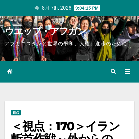
Skip
金. 8月 7th, 2026
9:04:16 PM
to
content
ウエッブ・アフガン
アフガニスタンと世界の平和、人権、進歩のために
視点
＜視点：170＞イラン
斬首作戦～外からの