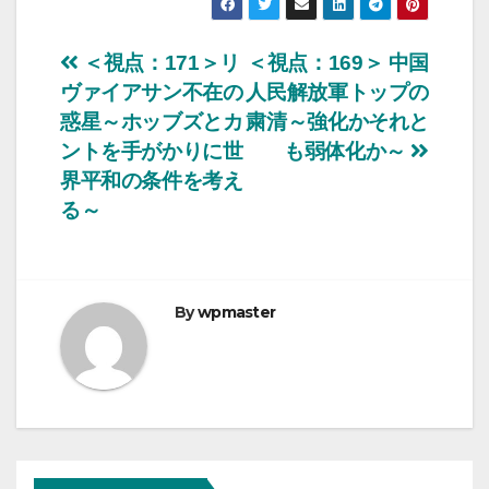
投
＜視点：171＞リ
＜視点：169＞ 中国
ヴァイアサン不在の
人民解放軍トップの
稿
惑星～ホッブズとカ
粛清～強化かそれと
ナ
ントを手がかりに世
も弱体化か～
界平和の条件を考え
ビ
る～
ゲ
ー
By
wpmaster
シ
ョ
ン