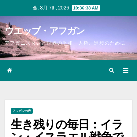
Skip
金. 8月 7th, 2026
10:36:39 AM
to
content
ウエッブ・アフガン
アフガニスタンと世界の平和、人権、進歩のために
アフガンの声
生き残りの毎日：イラ
ン・イスラエル戦争で