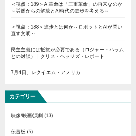
＜視点：189＞AI革命は「三重革命」の再来なのか
～労働からの解放とAI時代の進歩を考える～
＜視点：188＞進歩とは何か～ロボットとAIが問い
直す文明～
民主主義には抵抗が必要である（ロジャー・ハラム
との対談）｜クリス・ヘッジズ・レポート
7月4日、レクイエム・アメリカ
カテゴリー
映像/映画/演劇
(13)
伝言板
(5)