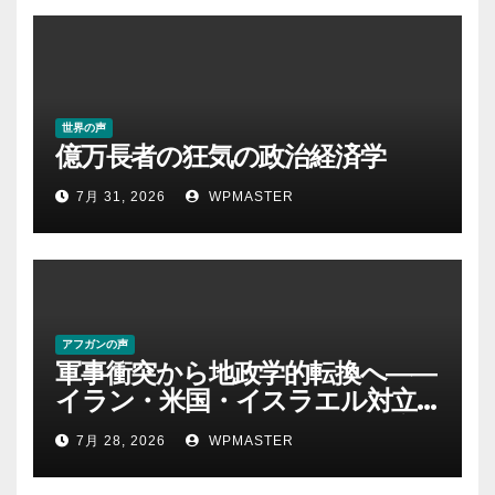
世界の声
億万長者の狂気の政治経済学
7月 31, 2026
WPMASTER
アフガンの声
軍事衝突から地政学的転換へ――
イラン・米国・イスラエル対立
後の中東 権力、抵抗、世界秩序
7月 28, 2026
WPMASTER
を問い直す-第２部