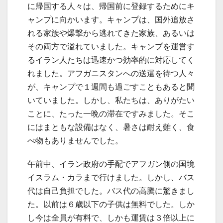
に帰国する人々は、帰国前に登録するためにキ
ャンプに向かいます。キャンプは、国外追放さ
れる家族や爆撃から逃れてきた家族、あるいは
その両方で溢れていました。キャンプを運営す
るイラン人たちは迅速かつ効率的に対応してく
れました。アフガニスタンへの送還を待つ人々
が、キャンプで１週間も過ごすこともあると聞
いていました。しかし、私たちは、ありがたい
ことに、たった一晩の滞在ですみました。そこ
にはまともな設備はなく、暑さは耐え難く、食
べ物もありませんでした。
午前中、イラン政府の手配でアフガン側の国境
イスラム・カラまで行けました。しかし、バス
代は自己負担でした。バス代の高騰に驚きまし
た。以前は６歳以下の子供は無料でした。しか
し今は全員が有料で、しかも運賃は３倍以上に