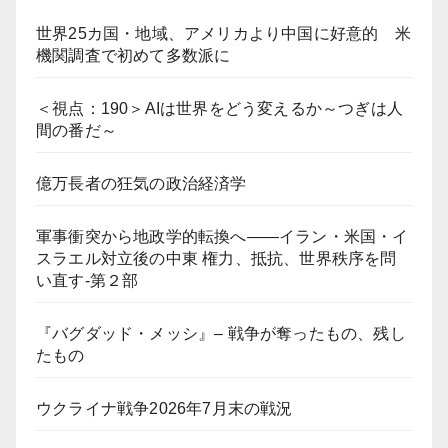
世界25カ国・地域、アメリカより中国に好意的 米
機関調査で初めて多数派に
＜視点：190＞AIは世界をどう変えるか～つぎは人
間の番だ～
億万長者の狂気の政治経済学
軍事衝突から地政学的転換へ――イラン・米国・イ
スラエル対立後の中東 権力、抵抗、世界秩序を問
い直す-第２部
『バグダッド・メッシ』– 戦争が奪ったもの、残し
たもの
ウクライナ戦争2026年7月末の戦況