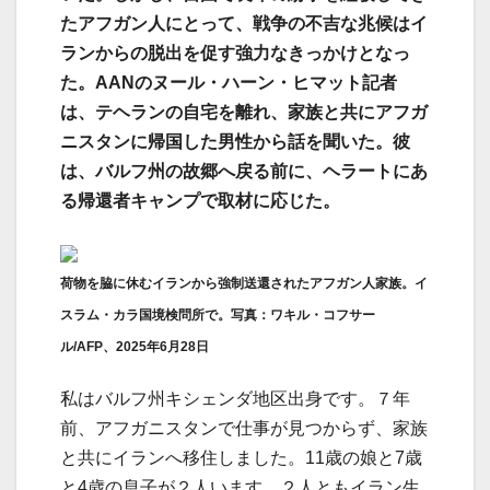
たアフガン人にとって、戦争の不吉な兆候はイ
ランからの脱出を促す強力なきっかけとなっ
た。AANのヌール・ハーン・ヒマット記者
は、テヘランの自宅を離れ、家族と共にアフガ
ニスタンに帰国した男性から話を聞いた。彼
は、バルフ州の故郷へ戻る前に、ヘラートにあ
る帰還者キャンプで取材に応じた。
荷物を脇に休むイランから強制送還されたアフガン人家族。イ
スラム・カラ国境検問所で。写真：ワキル・コフサー
ル/AFP、2025年6月28日
私はバルフ州キシェンダ地区出身です。７年
前、アフガニスタンで仕事が見つからず、家族
と共にイランへ移住しました。11歳の娘と7歳
と4歳の息子が２人います。２人ともイラン生