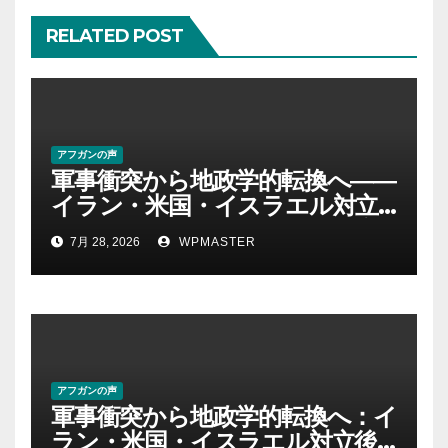
RELATED POST
アフガンの声
軍事衝突から地政学的転換へ――
イラン・米国・イスラエル対立
後の中東 権力、抵抗、世界秩序
7月 28, 2026
WPMASTER
を問い直す-第２部
アフガンの声
軍事衝突から地政学的転換へ：イ
ラン・米国・イスラエル対立後