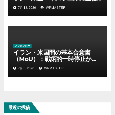
の中東における権力・抵抗・世
7月 18, 2026
WPMASTER
界秩序の再定義ー第１部
アフガンの声
イラン・米国間の基本合意書
（MoU）：戦術的一時停止か、
それとも新たな地域秩序の始ま
7月 8, 2026
WPMASTER
りか？ Part-2
最近の投稿