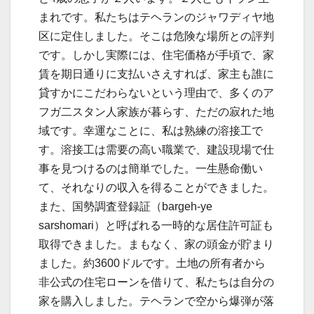
まれです。私たちはテヘランのジャワディヤ地
区に定住しました。そこは危険な場所との評判
です。しかし実際には、住宅価格が手頃で、家
賃を期日通りに支払いさえすれば、家主も誰に
貸すかにこだわらないという理由で、多くのア
フガ二スタン人家族が暮らす、ただの寂れた地
域です。幸運なことに、私は熟練の溶接工で
す。溶接工は需要の高い職業で、建設現場で仕
事を見つけるのは簡単でした。一生懸命働い
て、それなりの収入を得ることができました。
また、国勢調査登録証（bargeh-ye
sarshomari）と呼ばれる一時的な居住許可証も
取得できました。まもなく、家の頭金が貯まり
ました。約3600ドルです。土地の所有者から
非公式の住宅ローンを借りて、私たちは自分の
家を購入しました。テヘランで空から爆弾が落