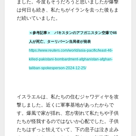
ました。今度もそうだろうと思いましたが爆撃
は何日も続き、私たちがイランを去った後もま
だ続いていました。
＜参考記事＞ パキスタンのアフガニスタン空爆で46
人が死亡、ターリバーン当局者が発表
https://www.reuters.com/world/asia-pacific/least-46-
killed-pakistani-bombardment-afghanistan-afghan-
taliban-spokesperson-2024-12-25/
イスラエルは、私たちの住むジャワディヤを攻
撃しました。近くに軍事基地があったからで
す。爆風で家が揺れ、窓が割れて私たちや子供
たちが怪我するのではないか心配でした。子供
たちはずっと怯えていて、下の息子は泣き止み