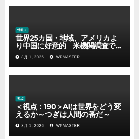
情報＋
世界25カ国・地域、アメリカよ
り中国に好意的 米機関調査で初
めて多数派に
8月 1, 2026
WPMASTER
視点
＜視点：190＞AIは世界をどう変
えるか～つぎは人間の番だ～
8月 1, 2026
WPMASTER