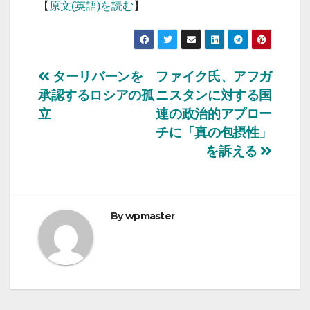
【
原文(英語)を読む
】
投
ターリバーンを
ファイク氏、アフガ
承認するロシアの孤
ニスタンに対する国
稿
立
連の政治的アプロー
ナ
チに「真の包摂性」
を訴える
ビ
ゲ
ー
By
wpmaster
シ
ョ
ン