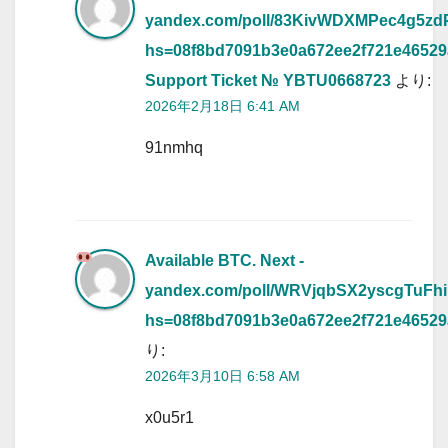
yandex.com/poll/83KivWDXMPec4g5zd
hs=08f8bd7091b3e0a672ee2f721e4652
Support Ticket № YBTU0668723
より:
2026年2月18日 6:41 AM
91nmhq
Available BTC. Next -
yandex.com/poll/WRVjqbSX2yscgTuFhi
hs=08f8bd7091b3e0a672ee2f721e4652
り:
2026年3月10日 6:58 AM
x0u5r1