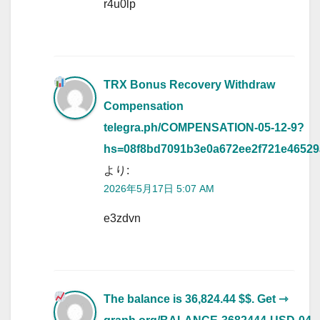
r4u0lp
TRX Bonus Recovery Withdraw
Compensation
telegra.ph/COMPENSATION-05-12-9?
hs=08f8bd7091b3e0a672ee2f721e4652
より:
2026年5月17日 5:07 AM
e3zdvn
The balance is 36,824.44 $$. Get ⇾