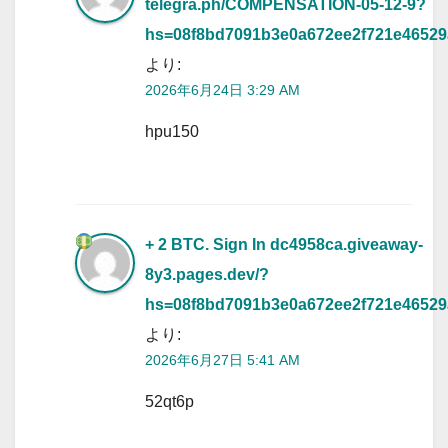
telegra.ph/COMPENSATION-05-12-9?
hs=08f8bd7091b3e0a672ee2f721e4652
より:
2026年6月24日 3:29 AM
hpu150
+ 2 BTC. Sign In
dc4958ca.giveaway-
8y3.pages.dev/?
hs=08f8bd7091b3e0a672ee2f721e4652
より:
2026年6月27日 5:41 AM
52qt6p