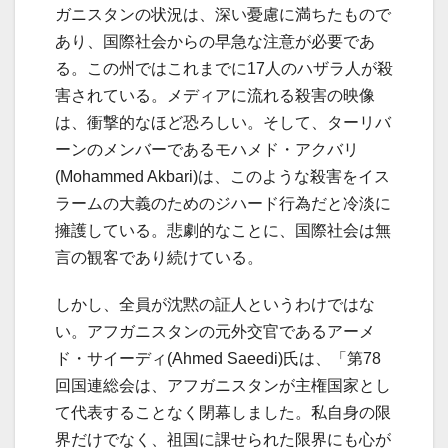
ガニスタンの状況は、深い憂慮に満ちたもので
あり、国際社会からの早急な注意が必要であ
る。この州ではこれまでに17人のハザラ人が殺
害されている。メディアに流れる殺害の映像
は、衝撃的なほど恐ろしい。そして、ターリバ
ーンのメンバーであるモハメド・アクバリ
(Mohammed Akbari)は、このような殺害をイス
ラームの大義のためのジハード行為だと冷淡に
擁護している。悲劇的なことに、国際社会は無
言の観客であり続けている。
しかし、全員が沈黙の証人というわけではな
い。アフガニスタンの元外交官であるアーメ
ド・サイーディ(Ahmed Saeedi)氏は、「第78
回国連総会は、アフガニスタンが主権国家とし
て代表することなく閉幕しました。私自身の限
界だけでなく、祖国に課せられた限界にも心が