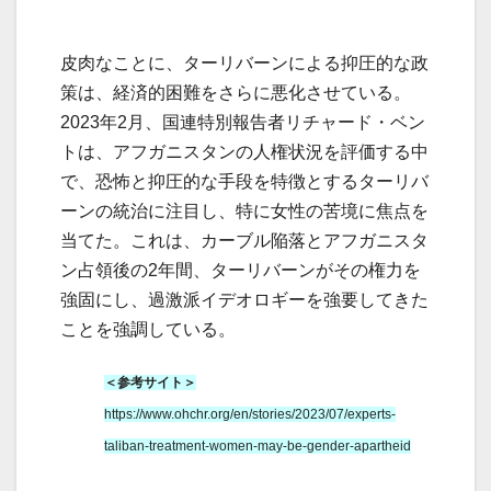
皮肉なことに、ターリバーンによる抑圧的な政
策は、経済的困難をさらに悪化させている。
2023年2月、国連特別報告者リチャード・ベン
トは、アフガニスタンの人権状況を評価する中
で、恐怖と抑圧的な手段を特徴とするターリバ
ーンの統治に注目し、特に女性の苦境に焦点を
当てた。これは、カーブル陥落とアフガニスタ
ン占領後の2年間、ターリバーンがその権力を
強固にし、過激派イデオロギーを強要してきた
ことを強調している。
＜参考サイト＞
https://www.ohchr.org/en/stories/2023/07/experts-
taliban-treatment-women-may-be-gender-apartheid