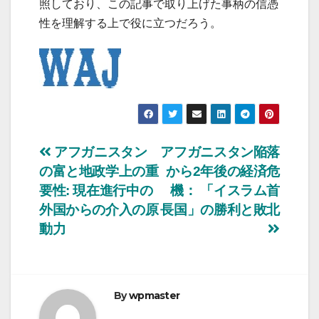
照しており、この記事で取り上げた事柄の信憑
性を理解する上で役に立つだろう。
投
アフガニスタン
アフガニスタン陥落
の富と地政学上の重
から2年後の経済危
稿
要性: 現在進行中の
機： 「イスラム首
ナ
外国からの介入の原
長国」の勝利と敗北
動力
ビ
ゲ
ー
By
wpmaster