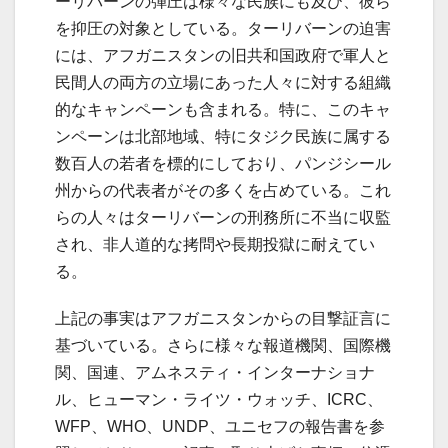
ーリバーンの弾圧は様々な民族にも及び、彼ら
を抑圧の対象としている。ターリバーンの迫害
には、アフガニスタンの旧共和国政府で軍人と
民間人の両方の立場にあった人々に対する組織
的なキャンペーンも含まれる。特に、このキャ
ンペーンは北部地域、特にタジク民族に属する
数百人の若者を標的にしており、パンジシール
州からの代表者がその多くを占めている。これ
らの人々はターリバーンの刑務所に不当に収監
され、非人道的な拷問や長期投獄に耐えてい
る。
上記の事実はアフガニスタンからの目撃証言に
基づいている。さらに様々な報道機関、国際機
関、国連、アムネスティ・インターナショナ
ル、ヒューマン・ライツ・ウォッチ、ICRC、
WFP、WHO、UNDP、ユニセフの報告書を参