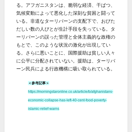
る。アフガニスタンは、脆弱な経済、干ばつ、
気候変動によって悪化した深刻な貧困と闘って
いる。非道なターリバーンの支配下で、おびた
だしい数の人びとが生計手段を失っている。タ
ーリバーンの誤った管理と全体主義的な政権の
もとで、このような状況の激化が出現してい
る。さらに悪いことに、国際援助は貧しい人々
に公平に分配されていない。援助は、ターリバ
ーン民兵による行政機構に吸い取られている。
＜参考記事＞
https://morningstaronline.co.uk/article/b/afghanistans-
economic-collapse-has-left-40-cent-food-poverty-
islamic-relief-warns