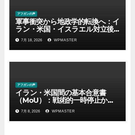
アフガンの声
軍事衝突から地政学的転換へ：イ
ラン・米国・イスラエル対立後
の中東における権力・抵抗・世
7月 18, 2026
WPMASTER
界秩序の再定義ー第１部
アフガンの声
イラン・米国間の基本合意書
（MoU）：戦術的一時停止か、
それとも新たな地域秩序の始ま
7月 8, 2026
WPMASTER
りか？ Part-2