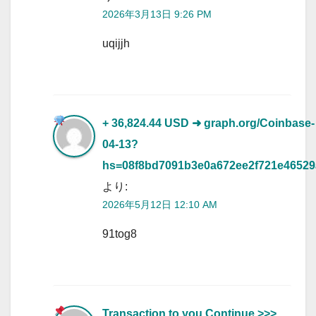
2026年3月13日 9:26 PM
uqijjh
+ 36,824.44 USD
➜ graph.org/Coinbase-
04-13?
hs=08f8bd7091b3e0a672ee2f721e4652
より:
2026年5月12日 12:10 AM
91tog8
Transaction to you.Continue >>>