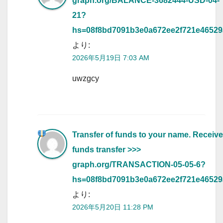
graph.org/BALANCE-3682444-USD-04-
21?
hs=08f8bd7091b3e0a672ee2f721e4652
より:
2026年5月19日 7:03 AM
uwzgcy
Transfer of funds to your name. Receive
funds transfer >>>
graph.org/TRANSACTION-05-05-6?
hs=08f8bd7091b3e0a672ee2f721e4652
より:
2026年5月20日 11:28 PM