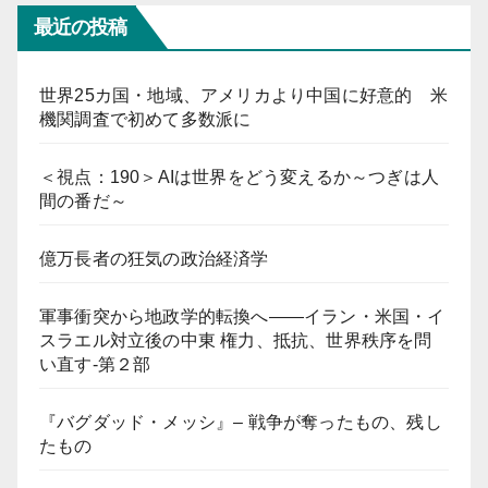
最近の投稿
世界25カ国・地域、アメリカより中国に好意的 米
機関調査で初めて多数派に
＜視点：190＞AIは世界をどう変えるか～つぎは人
間の番だ～
億万長者の狂気の政治経済学
軍事衝突から地政学的転換へ――イラン・米国・イ
スラエル対立後の中東 権力、抵抗、世界秩序を問
い直す-第２部
『バグダッド・メッシ』– 戦争が奪ったもの、残し
たもの