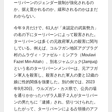
ーリバーンのジェンダー規制が強化されるの
か、据え置かれるのか、緩和されるのかはまだ
わからない。
今年９月だけで、61人が「未認定の武装勢力」
の名の下にターリバーンによって殺害された。
ターリバーンは多くの元政府軍人の殺害に関与
している。例えば、コルフガン地区アグブラグ
村のムラヴィ・ファゼル・ミンアラ（Moulavi
Fazel Min-Allah）、別名ジャムジュク(Jamjuq)
という名のターリバーンメンバーは、元アフガ
ン軍人を殺害し、殺害された軍人の妻と12歳の
娘に性的関係を強要した。別の例では、2023
年9月20日、ウルズガン・カス県で、公共の場
を通りかかったハザラ人親子２人がターリバー
ンの男たちに「逮捕」され、切りつけられた。
したがって、ターリバーンによる占領後のアフ