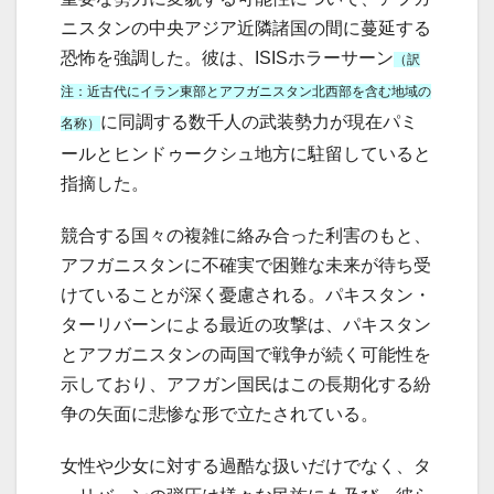
ニスタンの中央アジア近隣諸国の間に蔓延する
恐怖を強調した。彼は、ISISホラーサーン
（訳
注：近古代にイラン東部とアフガニスタン北西部を含む地域の
に同調する数千人の武装勢力が現在パミ
名称）
ールとヒンドゥークシュ地方に駐留していると
指摘した。
競合する国々の複雑に絡み合った利害のもと、
アフガニスタンに不確実で困難な未来が待ち受
けていることが深く憂慮される。パキスタン・
ターリバーンによる最近の攻撃は、パキスタン
とアフガニスタンの両国で戦争が続く可能性を
示しており、アフガン国民はこの長期化する紛
争の矢面に悲惨な形で立たされている。
女性や少女に対する過酷な扱いだけでなく、タ