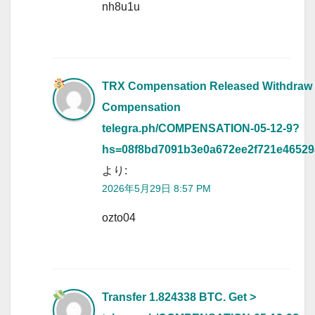
nh8u1u
TRX Compensation Released Withdraw
Compensation
telegra.ph/COMPENSATION-05-12-9?
hs=08f8bd7091b3e0a672ee2f721e4652
より:
2026年5月29日 8:57 PM
ozto04
Transfer 1.824338 BTC. Get >