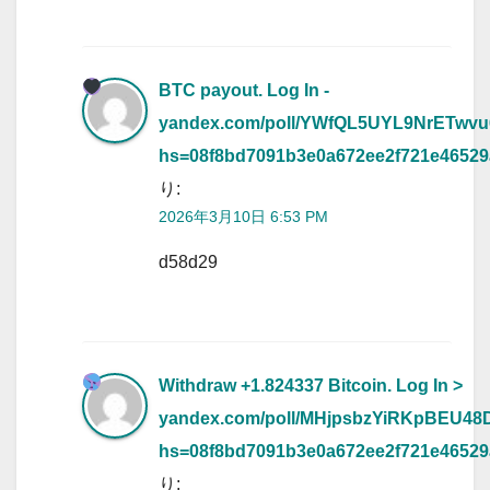
BTC payout. Log In -
yandex.com/poll/YWfQL5UYL9NrETwv
hs=08f8bd7091b3e0a672ee2f721e4652
り:
2026年3月10日 6:53 PM
d58d29
Withdraw +1.824337 Bitcoin. Log In >
yandex.com/poll/MHjpsbzYiRKpBEU4
hs=08f8bd7091b3e0a672ee2f721e4652
り: