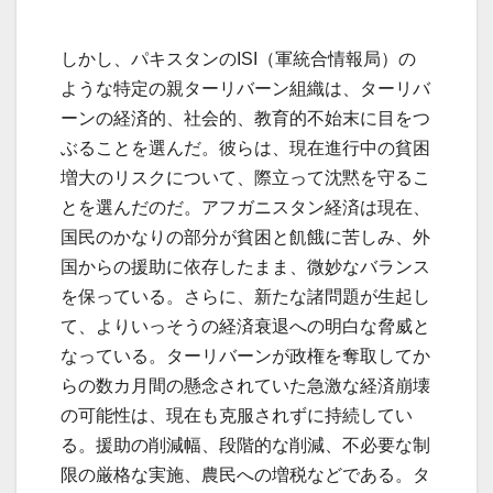
しかし、パキスタンのISI（軍統合情報局）の
ような特定の親ターリバーン組織は、ターリバ
ーンの経済的、社会的、教育的不始末に目をつ
ぶることを選んだ。彼らは、現在進行中の貧困
増大のリスクについて、際立って沈黙を守るこ
とを選んだのだ。アフガニスタン経済は現在、
国民のかなりの部分が貧困と飢餓に苦しみ、外
国からの援助に依存したまま、微妙なバランス
を保っている。さらに、新たな諸問題が生起し
て、よりいっそうの経済衰退への明白な脅威と
なっている。ターリバーンが政権を奪取してか
らの数カ月間の懸念されていた急激な経済崩壊
の可能性は、現在も克服されずに持続してい
る。援助の削減幅、段階的な削減、不必要な制
限の厳格な実施、農民への増税などである。タ