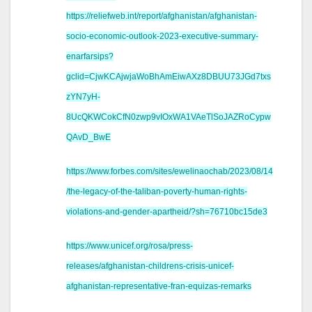
https://reliefweb.int/report/afghanistan/afghanistan-
socio-economic-outlook-2023-executive-summary-
enarfarsips?
gclid=CjwKCAjwjaWoBhAmEiwAXz8DBUU73JGd7txs
zYN7yH-
8UcQKWCokCfN0zwp9vIOxWA1VAeTlSoJAZRoCypw
QAvD_BwE
https://www.forbes.com/sites/ewelinaochab/2023/08/14
/the-legacy-of-the-taliban-poverty-human-rights-
violations-and-gender-apartheid/?sh=76710bc15de3
https://www.unicef.org/rosa/press-
releases/afghanistan-childrens-crisis-unicef-
afghanistan-representative-fran-equizas-remarks