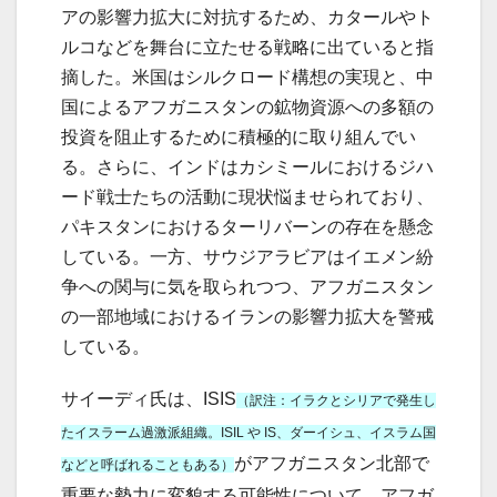
アの影響力拡大に対抗するため、カタールやト
ルコなどを舞台に立たせる戦略に出ていると指
摘した。米国はシルクロード構想の実現と、中
国によるアフガニスタンの鉱物資源への多額の
投資を阻止するために積極的に取り組んでい
る。さらに、インドはカシミールにおけるジハ
ード戦士たちの活動に現状悩ませられており、
パキスタンにおけるターリバーンの存在を懸念
している。一方、サウジアラビアはイエメン紛
争への関与に気を取られつつ、アフガニスタン
の一部地域におけるイランの影響力拡大を警戒
している。
サイーディ氏は、ISIS
（訳注：イラクとシリアで発生し
たイスラーム過激派組織。ISIL や IS、ダーイシュ、イスラム国
がアフガニスタン北部で
などと呼ばれることもある）
重要な勢力に変貌する可能性について、アフガ