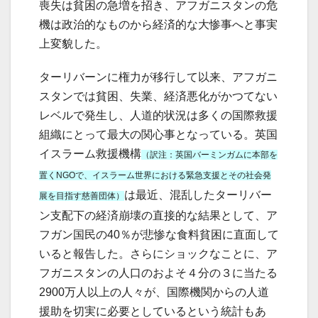
喪失は貧困の急増を招き、アフガニスタンの危
機は政治的なものから経済的な大惨事へと事実
上変貌した。
ターリバーンに権力が移行して以来、アフガニ
スタンでは貧困、失業、経済悪化がかつてない
レベルで発生し、人道的状況は多くの国際救援
組織にとって最大の関心事となっている。英国
イスラーム救援機構
（訳注：英国バーミンガムに本部を
置くNGOで、イスラーム世界における緊急支援とその社会発
は最近、混乱したターリバー
展を目指す慈善団体）
ン支配下の経済崩壊の直接的な結果として、ア
フガン国民の40％が悲惨な食料貧困に直面して
いると報告した。さらにショックなことに、ア
フガニスタンの人口のおよそ４分の３に当たる
2900万人以上の人々が、国際機関からの人道
援助を切実に必要としているという統計もあ