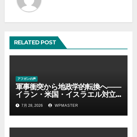
シ
ョ
ン
RELATED POST
アフガンの声
軍事衝突から地政学的転換へ――
イラン・米国・イスラエル対立
後の中東 権力、抵抗、世界秩序
7月 28, 2026
WPMASTER
を問い直す-第２部