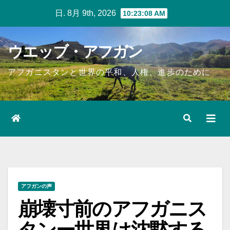
Skip
日. 8月 9th, 2026
10:23:09 AM
to
content
ウエッブ・アフガン
アフガニスタンと世界の平和、人権、進歩のために
アフガンの声
崩壊寸前のアフガニス
タンー世界は沈黙する