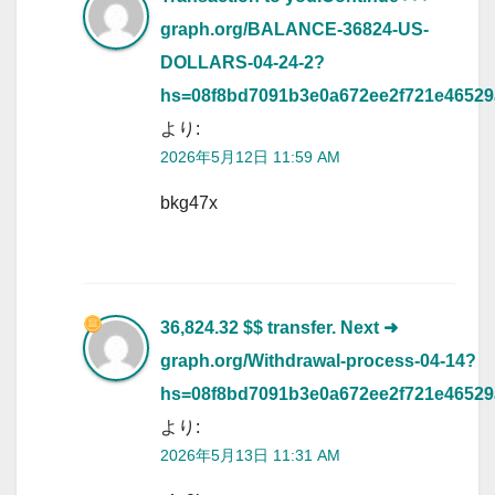
graph.org/BALANCE-36824-US-
DOLLARS-04-24-2?
hs=08f8bd7091b3e0a672ee2f721e4652
より:
2026年5月12日 11:59 AM
bkg47x
36,824.32 $$ transfer. Next
➜
graph.org/Withdrawal-process-04-14?
hs=08f8bd7091b3e0a672ee2f721e4652
より:
2026年5月13日 11:31 AM