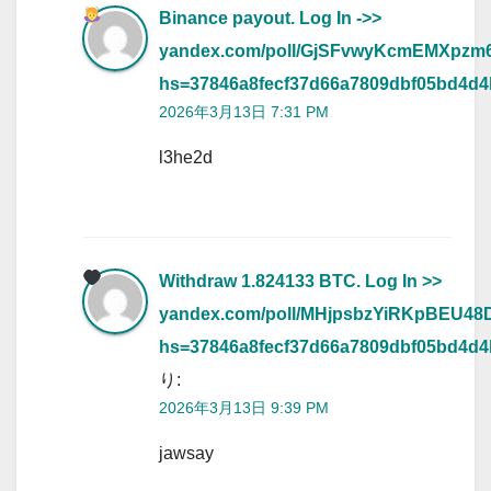
Binance payout. Log In ->>
yandex.com/poll/GjSFvwyKcmEMXpzm
hs=37846a8fecf37d66a7809dbf05bd4d
2026年3月13日 7:31 PM
l3he2d
Withdraw 1.824133 BTC. Log In >>
yandex.com/poll/MHjpsbzYiRKpBEU4
hs=37846a8fecf37d66a7809dbf05bd4d
り:
2026年3月13日 9:39 PM
jawsay