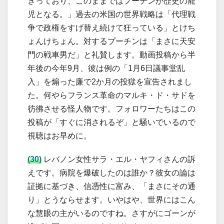
きっており、このままではプーチンが歴史の寵
児となる。」過去の米国の世界戦略は「代理戦
争で政権をすげ替え続けて狂っている」とけち
ょんけちょん。対するプーチンは「まさに天安
門の戦車男だ」と礼賛します。動画投稿から半
年後の今年9月、彼は例の「1月6日議事堂乱
入」を煽った廉で2か月の投獄を宣告されまし
た。何やらフランス革命のマルキ・ド・サドを
彷彿させる怪人物です。フォロワーたちはこの
投稿が「すぐに消されるぞ」と騒いでいるので
視聴はお早めに。
(30)
レバノン女性サラ・エル・ヤフィさんの訴
えです。病院を爆破したのは誰か？彼女の論は
証拠に基づき、信憑性に富み、「まさにその通
り」とうならせます。いやはや、世界にはこん
な慧眼の主がいるのですね。さすがにゴーンが