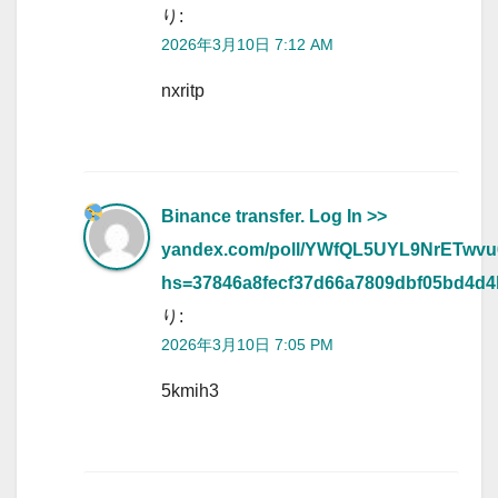
り:
2026年3月10日 7:12 AM
nxritp
Binance transfer. Log In >>
yandex.com/poll/YWfQL5UYL9NrETwv
hs=37846a8fecf37d66a7809dbf05bd4d
り:
2026年3月10日 7:05 PM
5kmih3