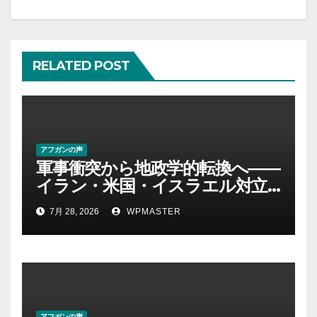
シ
ョ
RELATED POST
ン
アフガンの声
軍事衝突から地政学的転換へ――
イラン・米国・イスラエル対立
後の中東 権力、抵抗、世界秩序
7月 28, 2026
WPMASTER
を問い直す-第２部
アフガンの声