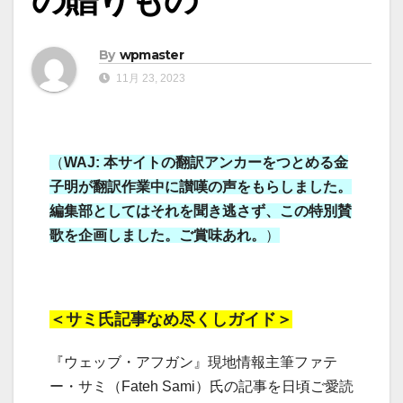
By
wpmaster
11月 23, 2023
（
WAJ: 本サイトの翻訳アンカーをつとめる金
子明が翻訳作業中に讃嘆の声をもらしました。
編集部としてはそれを聞き逃さず、この特別賛
歌を企画しました。ご賞味あれ。
）
＜サミ氏記事なめ尽くしガイド＞
『ウェッブ・アフガン』現地情報主筆ファテ
ー・サミ（Fateh Sami）氏の記事を日頃ご愛読