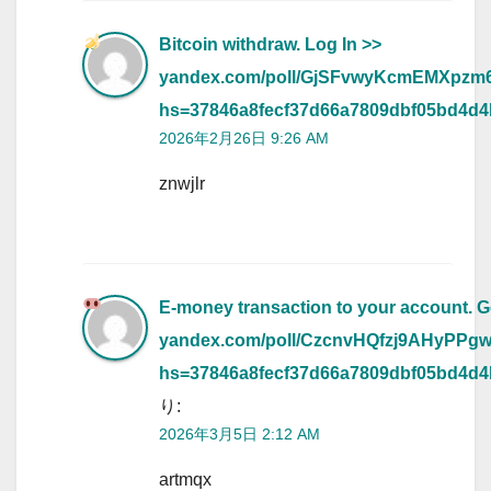
Bitcoin withdraw. Log In >>
yandex.com/poll/GjSFvwyKcmEMXpzm
hs=37846a8fecf37d66a7809dbf05bd4d
2026年2月26日 9:26 AM
znwjlr
E-money transaction to your account. G
yandex.com/poll/CzcnvHQfzj9AHyPPg
hs=37846a8fecf37d66a7809dbf05bd4d
り:
2026年3月5日 2:12 AM
artmqx