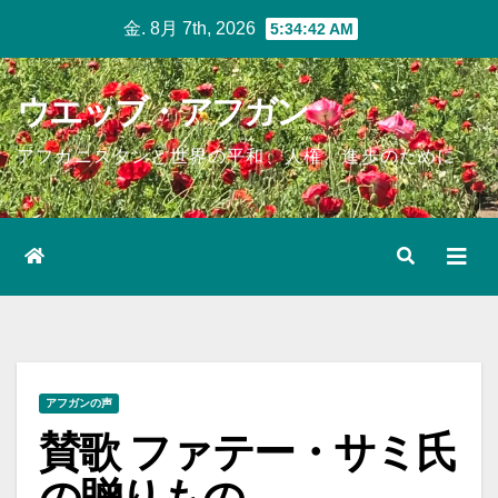
Skip
金. 8月 7th, 2026
5:34:43 AM
to
content
ウエッブ・アフガン
アフガニスタンと世界の平和、人権、進歩のために
アフガンの声
賛歌 ファテー・サミ氏
の贈りもの