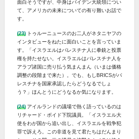
面白そうですが、中身はバイデン大統領につい
て、アメリカの未来についての有り難いお話で
す。
(23)
トゥルーニュースのお二人がネタニヤフの
インタビューをねたに面白いことを言っていま
す。「イスラエルはパレスチナ人に拳銃と投票
権を持たせない。イスラエルはパレスチナ人を
アラブ諸国に売り払う気まんまん（いまは価格
調整の段階まで来た）。でも、もしBRICSがパ
レスチナを国家承認したらどうなるでしょ
う？」ほんとうにどうなるか気になります。
(24)
アイルランドの議場で熱く語っているのは
リチャード・ボイド下院議員。「イスラエル大
使をわが国から追い出し、イスラエルを戦争犯
罪で訴えろ。この非道を見て君たちはだんまり