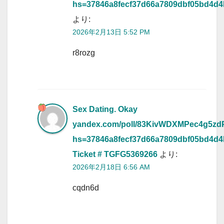
hs=37846a8fecf37d66a7809dbf05bd4d
より:
2026年2月13日 5:52 PM
r8rozg
Sex Dating. Okay
yandex.com/poll/83KivWDXMPec4g5zd
hs=37846a8fecf37d66a7809dbf05bd4d
Ticket # TGFG5369266
より:
2026年2月18日 6:56 AM
cqdn6d