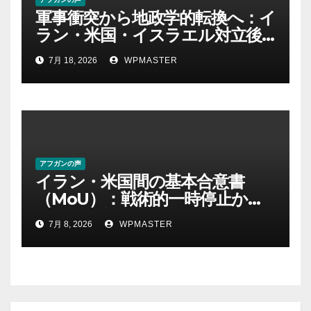
軍事衝突から地政学的転換へ：イ
ラン・米国・イスラエル対立後
の中東における権力・抵抗・世
7月 18, 2026
WPMASTER
界秩序の再定義ー第１部
アフガンの声
イラン・米国間の基本合意書
（MoU）：戦術的一時停止か、
それとも新たな地域秩序の始ま
7月 8, 2026
WPMASTER
りか？ Part-2