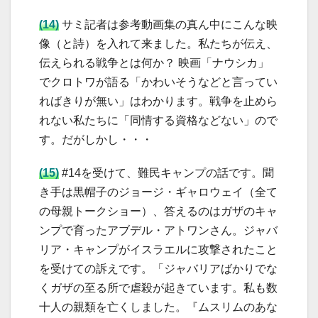
(14)
サミ記者は参考動画集の真ん中にこんな映
像（と詩）を入れて来ました。私たちが伝え、
伝えられる戦争とは何か？ 映画「ナウシカ」
でクロトワが語る「かわいそうなどと言ってい
ればきりが無い」はわかります。戦争を止めら
れない私たちに「同情する資格などない」ので
す。だがしかし・・・
(15)
#14を受けて、難民キャンプの話です。聞
き手は黒帽子のジョージ・ギャロウェイ（全て
の母親トークショー）、答えるのはガザのキャ
ンプで育ったアブデル・アトワンさん。ジャバ
リア・キャンプがイスラエルに攻撃されたこと
を受けての訴えです。「ジャバリアばかりでな
くガザの至る所で虐殺が起きています。私も数
十人の親類を亡くしました。『ムスリムのあな