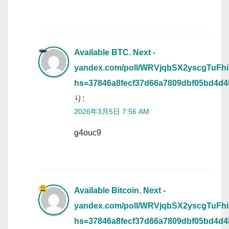
Available BTC. Next -
yandex.com/poll/WRVjqbSX2yscgTuFhi
hs=37846a8fecf37d66a7809dbf05bd4d
り:
2026年3月5日 7:56 AM
g4ouc9
Available Bitcoin. Next -
yandex.com/poll/WRVjqbSX2yscgTuFhi
hs=37846a8fecf37d66a7809dbf05bd4d