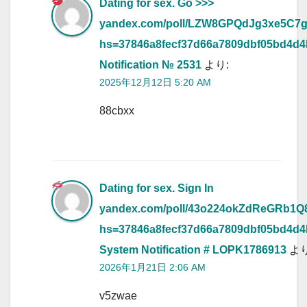
Dating for sex. Go >>>
yandex.com/poll/LZW8GPQdJg3xe5C7
hs=37846a8fecf37d66a7809dbf05bd4d
Notification № 2531
より:
2025年12月12日 5:20 AM
88cbxx
Dating for sex. Sign In
yandex.com/poll/43o224okZdReGRb1
hs=37846a8fecf37d66a7809dbf05bd4d
System Notification # LOPK1786913
より
2026年1月21日 2:06 AM
v5zwae