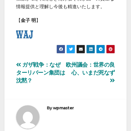
情報提供と理解し今後も精進いたします。
【
金子 明
】
投
ガザ戦争：なぜ
欧州議会：世界の良
ターリバーン集団は
心、いまだ死なず
稿
沈黙？
ナ
ビ
By
wpmaster
ゲ
ー