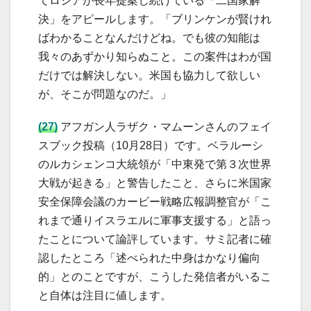
てロシアが長年提案し続けている「二国家解
決」をアピールします。「ブリンケンが賢けれ
ばわかることなんだけどね。でも彼の知能は
我々のあずかり知らぬこと。この案件はわが国
だけでは解決しない。米国も協力して欲しい
が、そこが問題なのだ。」
(27)
アフガン人ラザク・マムーンさんのフェイ
スブック投稿（10月28日）です。ベラルーシ
のルカシェンコ大統領が「中東発で第３次世界
大戦が起きる」と警告したこと、さらに米国家
安全保障会議のカービー戦略広報調整官が「こ
れまで通りイスラエルに軍事支援する」と語っ
たことについて論評しています。サミ記者に確
認したところ「述べられた中身はかなり偏向
的」とのことですが、こうした発信者がいるこ
と自体は注目に値します。