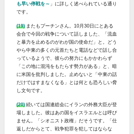
も早い停戦を～
」に詳しく述べられている通り
です。
(19)
またもプーチンさん。10月30日にとある
会合で今回の戦争について話しました、「流血
と暴力を止めるのがわが国の使命だ」と。どう
やら中東の多くの元首たちと電話などで話し合
っているようで、彼らの努力にもかかわらず
「この地に混沌をもたらす勢力がある」と、暗
に米国を批判しました。止めないと「中東の話
だけではすまなくなる」とは何とも恐ろしい脅
し文句です。
(20)
続いては国連総会にイランの外務大臣が登
場しました。彼はあの国をイスラエルとは呼び
ません。「シオニスト政権」だそうです。「仕
返しだからとて、戦争犯罪を犯してはならな