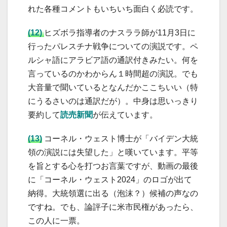
れた各種コメントもいちいち面白く必読です。
(12)
ヒズボラ指導者のナスララ師が11月3日に
行ったパレスチナ戦争についての演説です。ペ
ルシャ語にアラビア語の通訳付きみたい。何を
言っているのかわからん１時間超の演説。でも
大音量で聞いているとなんだかここちいい（特
にうるさいのは通訳だが）。中身は思いっきり
要約して
読売新聞
が伝えています。
(13)
コーネル・ウェスト博士が「バイデン大統
領の演説には失望した」と嘆いています。平等
を旨とする心を打つお言葉ですが、動画の最後
に「コーネル・ウェスト2024」のロゴが出て
納得。大統領選に出る（泡沫？）候補の声なの
ですね。でも、論評子に米市民権があったら、
この人に一票。