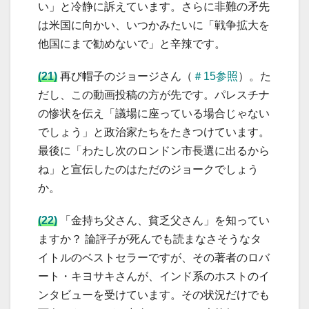
い」と冷静に訴えています。さらに非難の矛先
は米国に向かい、いつかみたいに「戦争拡大を
他国にまで勧めないで」と辛辣です。
(21)
再び帽子のジョージさん（
＃15参照
）。た
だし、この動画投稿の方が先です。パレスチナ
の惨状を伝え「議場に座っている場合じゃない
でしょう」と政治家たちをたきつけています。
最後に「わたし次のロンドン市長選に出るから
ね」と宣伝したのはただのジョークでしょう
か。
(22)
「金持ち父さん、貧乏父さん」を知ってい
ますか？ 論評子が死んでも読まなさそうなタ
イトルのベストセラーですが、その著者のロバ
ート・キヨサキさんが、インド系のホストのイ
ンタビューを受けています。その状況だけでも