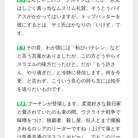
はしごく真っ当なムスリム礼賛。そうとうバイ
アスがかかってはいますが。トップバッターを
彼にするとは、サミ氏はかなりの「いけず」で
す。
(６)
その昔、わが国には「転びバテレン」など
と言う言葉がありましたが、この方どうやらイ
スラエルの味方だったひと。だが「もう許さ
ん、やり過ぎだ」と冷静に発信します。何を今
更、と言わず、こういう良心の持ち主には拍手
を送りたいものです。
(７)
プーチンが登場します。柔道好きな親日家
と愛されていたのも束の間。ウクライナ戦争で
味噌をつけ、独裁者、殺し屋、狂人とまで揶揄
されるロシアのリーダーですね（上げて落とす
は世界共通のマスコミホビー）。でもこのリー