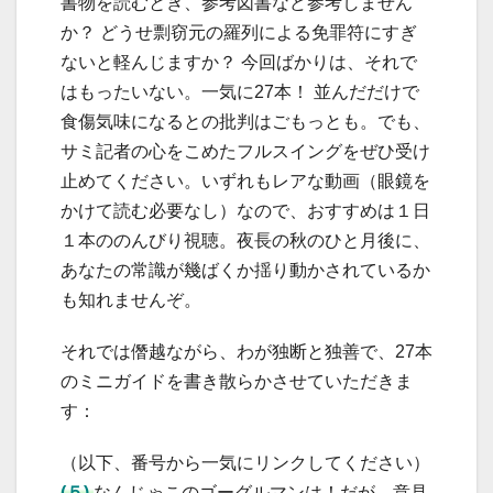
書物を読むとき、参考図書など参考しません
か？ どうせ剽窃元の羅列による免罪符にすぎ
ないと軽んじますか？ 今回ばかりは、それで
はもったいない。一気に27本！ 並んだだけで
食傷気味になるとの批判はごもっとも。でも、
サミ記者の心をこめたフルスイングをぜひ受け
止めてください。いずれもレアな動画（眼鏡を
かけて読む必要なし）なので、おすすめは１日
１本ののんびり視聴。夜長の秋のひと月後に、
あなたの常識が幾ばくか揺り動かされているか
も知れませんぞ。
それでは僭越ながら、わが独断と独善で、27本
のミニガイドを書き散らかさせていただきま
す：
（以下、番号から一気にリンクしてください）
(５)
なんじゃこのゴーグルマンは！だが、意見