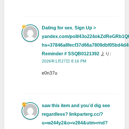
Dating for sex. Sign Up >
yandex.com/poll/43o224okZdReGRb1
hs=37846a8fecf37d66a7809dbf05bd4d
Reminder # SSQB0121392
より:
2026年1月27日 8:16 PM
e0n37u
saw this item and you’d dig see
regardless? linkparterg.cc/?
u=w244y2&o=v264&utm=rnd?