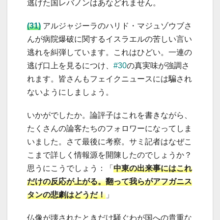
逃げた国レバノンはあなどれません。
(31)
アルジャジーラのハリド・マジュゾウブさ
んが病院爆破に関するイスラエルの苦しい言い
逃れを糾弾しています。これはひどい。一連の
逃げ口上を見るにつけ、
#30
の真実味が強調さ
れます。皆さんもフェイクニュースには騙され
ないようにしましょう。
いかがでしたか。論評子はこれを書きながら、
たくさんの論客たちのフォロワーになってしま
いました。さて最後に考察。サミ記者はなぜこ
こまで詳しく情報源を開陳したのでしょうか？
思うにこうでしょう：「
中東の出来事にはこれ
だけの反応が上がる。翻って我らがアフガニス
タンの悲劇はどうだ！
」
仏像が壊されたときだけ騒ぐわが国への貴重な