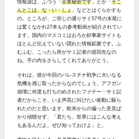
情報源は、ふつう「
企業秘密です
」とか「
そこ
んとこは、な・い・しょ
」などとはぐらかすも
の。ところが、ご存じの通りサミ57号の末尾に
は驚くなかれ27本もの参考動画が紹介されてい
ます。国内のマスコミはおろか好事家サイトも
ほとんど伝えていない隠れた情報鉱脈です。ふ
むふむ、こったら所がサミ記者の巡回先なの
ね。手の内をさらしてくれてありがとう。
それは、彼が今回のパレスチナ戦争に大いなる
危機を感じ取ったからなのでしょう。アフガン
崩壊に何度も打ちのめされたファテー・サミ記
者だからこそ、いま声高に叫びたい衝動に駆ら
れたのだと思います。欧米からの偏った意見ば
かり傾聴せず、「君たち、世界にはこんな考え
もあるんだよ、ぜひ知っておけよ」と。