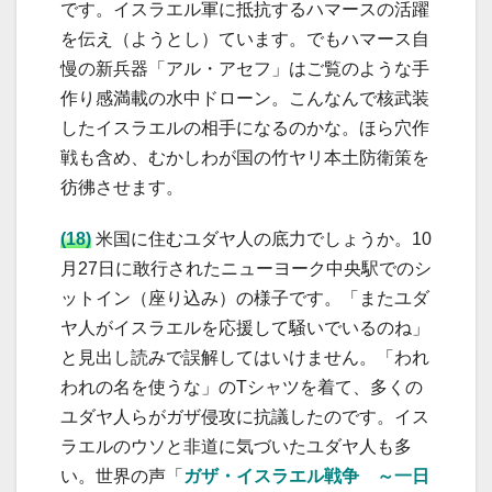
です。イスラエル軍に抵抗するハマースの活躍
を伝え（ようとし）ています。でもハマース自
慢の新兵器「アル・アセフ」はご覧のような手
作り感満載の水中ドローン。こんなんで核武装
したイスラエルの相手になるのかな。ほら穴作
戦も含め、むかしわが国の竹ヤリ本土防衛策を
彷彿させます。
(18)
米国に住むユダヤ人の底力でしょうか。10
月27日に敢行されたニューヨーク中央駅でのシ
ットイン（座り込み）の様子です。「またユダ
ヤ人がイスラエルを応援して騒いでいるのね」
と見出し読みで誤解してはいけません。「われ
われの名を使うな」のTシャツを着て、多くの
ユダヤ人らがガザ侵攻に抗議したのです。イス
ラエルのウソと非道に気づいたユダヤ人も多
い。世界の声「
ガザ・イスラエル戦争 ～一日