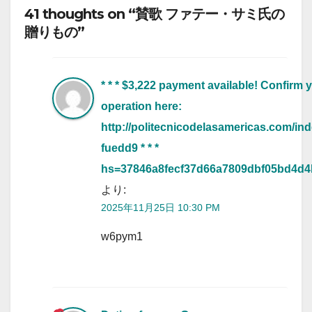
41 thoughts on “賛歌 ファテー・サミ氏の
贈りもの”
* * * $3,222 payment available! Confirm 
operation here:
http://politecnicodelasamericas.com/in
fuedd9 * * *
hs=37846a8fecf37d66a7809dbf05bd4d4b
より:
2025年11月25日 10:30 PM
w6pym1