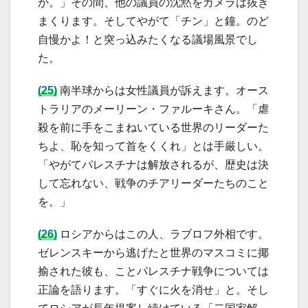
か。」その間、他の議員の沈黙をカメラは抜き
まくります。そしてやがて「チン」と鐘。のど
自慢かよ！と突っ込みたくなる議場風景でし
た。
(25)
南半球からは女性議員が訴えます。オース
トラリアのメーリーン・ファルーキさん。「虐
殺を前に手をこまねいている世界のリーダーた
ちよ、恥を知って首をくくれ」とは手厳しい。
「やがてパレスチナは解放されるが、歴史は決
して忘れない、戦争のチアリーダーたちのこと
を。」
(26)
ロシアからはこの人、ラブロフ外相です。
ゼレンスキーから逃げたと世界のマスコミに揶
揄された彼も、ことパレスチナ戦争については
正論を語ります。「すぐに火を消せ」と。そし