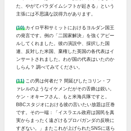
た、やがてパラダイムシフトが起きる」という
主張には不思議な説得力があります。
(10)
カイロ平和サミットにおけるヨルダン国王
の発言です。例の「二国家解決」を強くアピー
ルしてくれました。彼の演説中、採択した国
連、反対した米国、棄権した英国の各代表はイ
ンサートされました。わが国の代表はいたのか
しらん？ 調べてみてください。
(11)
この男は何者だ？ 間延びしたコリン・フ
ァレルのようなイケメンだがその舌鋒は鋭い。
ケン・オキーフさん、もと米海兵隊ですと。
BBCスタジオにおける彼の言いたい放題は圧巻
です。その一端：「イスラエル政府は国民を真
実からまったく遠ざけるプロパガンダの反映に
すぎない。」またこれが上げられたSNSに送ら