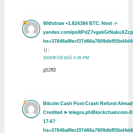
Withdraw +1.824384 BTC. Next ->
yandex.com/poll/PdZ7vgekGrNakuXZc
hs=37846a8fecf37d66a7809dbf05bd4d
り:
2026年3月16日 4:35 PM
g52ff2
Bitcoin Cash Post-Crash Refund Alread
Credited
➤ telegra.ph/Blockchaincom-0
17-6?
hs=37846a8fecf37d66a7809dbf05bd4d