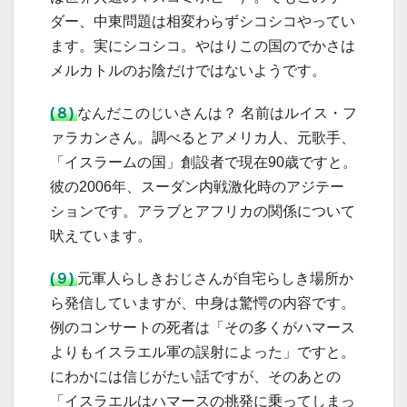
ダー、中東問題は相変わらずシコシコやってい
ます。実にシコシコ。やはりこの国のでかさは
メルカトルのお陰だけではないようです。
(８)
なんだこのじいさんは？ 名前はルイス・フ
ァラカンさん。調べるとアメリカ人、元歌手、
「イスラームの国」創設者で現在90歳ですと。
彼の2006年、スーダン内戦激化時のアジテー
ションです。アラブとアフリカの関係について
吠えています。
(９)
元軍人らしきおじさんが自宅らしき場所か
ら発信していますが、中身は驚愕の内容です。
例のコンサートの死者は「その多くがハマース
よりもイスラエル軍の誤射によった」ですと。
にわかには信じがたい話ですが、そのあとの
「イスラエルはハマースの挑発に乗ってしまっ