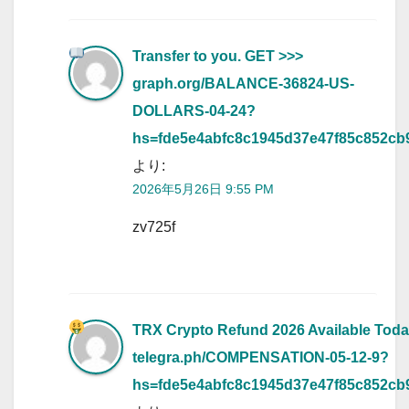
Transfer to you. GET >>>
graph.org/BALANCE-36824-US-
DOLLARS-04-24?
hs=fde5e4abfc8c1945d37e47f85c852cb
より:
2026年5月26日 9:55 PM
zv725f
TRX Crypto Refund 2026 Available Tod
telegra.ph/COMPENSATION-05-12-9?
hs=fde5e4abfc8c1945d37e47f85c852cb