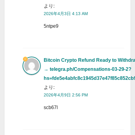
より:
2026年4月3日 4:13 AM
5ntpe9
Bitcoin Crypto Refund Ready to Withdr
→ telegra.ph/Compensations-03-29-2?
hs=fde5e4abfc8c1945d37e47f85c852cb
より:
2026年4月9日 2:56 PM
scb67l