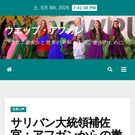
Skip
土. 8月 8th, 2026
7:41:46 PM
to
content
ウエッブ・アフガン
アフガニスタンと世界の平和、人権、進歩のために
世界の声
サリバン大統領補佐
官：アフガンからの撤