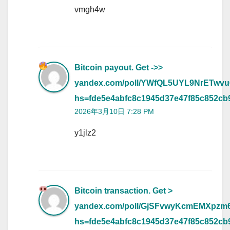
vmgh4w
Bitcoin payout. Get ->>
yandex.com/poll/YWfQL5UYL9NrETwv
hs=fde5e4abfc8c1945d37e47f85c852c
2026年3月10日 7:28 PM
y1jlz2
Bitcoin transaction. Get >
yandex.com/poll/GjSFvwyKcmEMXpzm
hs=fde5e4abfc8c1945d37e47f85c852c