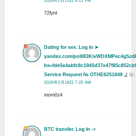
2026年2月13日 6:22 PM
72fynt
Dating for sex. Log In
➤
yandex.com/poll/83KivWDXMPec4g5zd
hs=fde5e4abfc8c1945d37e47f85c852cb
Service Request № OTHE6251849
より:
2026年2月18日 7:25 AM
mom0z4
BTC transfer. Log In ->