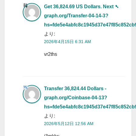
Get 36,824.69 US Dollars. Next ➴
graph.org/Transfer-04-14-3?
hs=fde5e4abfc8c1945d37e47f85c852cb
より:
2026年4月15日 6:31 AM
vr2ths
Transfer 36,824.44 Dollars -
graph.org/Coinbase-04-13?
hs=fde5e4abfc8c1945d37e47f85c852cb
より:
2026年5月12日 12:56 AM