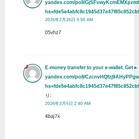
yandex.com/poll/GjSFvwyKcmEMXpzm
hs=fde5e4abfc8c1945d37e47f85c852c
2026年2月26日 9:50 AM
05vhz7
E-money transfer to your e-wallet. Get ▸
yandex.com/poll/CzcnvHQfzj9AHyPPg
hs=fde5e4abfc8c1945d37e47f85c852c
り:
2026年3月5日 2:40 AM
4baj7x