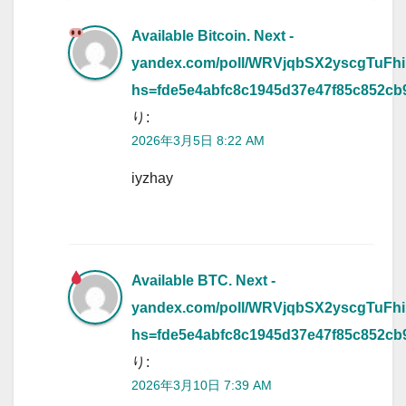
Available Bitcoin. Next -
yandex.com/poll/WRVjqbSX2yscgTuFhi
hs=fde5e4abfc8c1945d37e47f85c852c
り:
2026年3月5日 8:22 AM
iyzhay
Available BTC. Next -
yandex.com/poll/WRVjqbSX2yscgTuFhi
hs=fde5e4abfc8c1945d37e47f85c852c
り:
2026年3月10日 7:39 AM