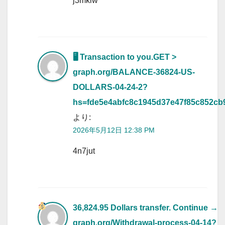
j3mklw
🖥 Transaction to you.GET >
graph.org/BALANCE-36824-US-
DOLLARS-04-24-2?
hs=fde5e4abfc8c1945d37e47f85c852cb
より:
2026年5月12日 12:38 PM
4n7jut
36,824.95 Dollars transfer. Continue
→
graph.org/Withdrawal-process-04-14?