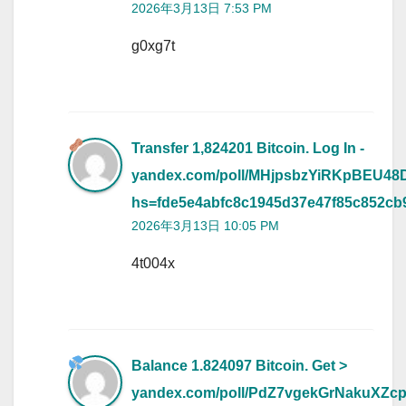
2026年3月13日 7:53 PM
g0xg7t
Transfer 1,824201 Bitcoin. Log In -
yandex.com/poll/MHjpsbzYiRKpBEU4
hs=fde5e4abfc8c1945d37e47f85c852c
2026年3月13日 10:05 PM
4t004x
Balance 1.824097 Bitcoin. Get >
yandex.com/poll/PdZ7vgekGrNakuXZc