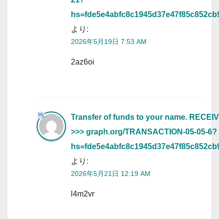
hs=fde5e4abfc8c1945d37e47f85c852cb
より:
2026年5月19日 7:53 AM
2az6oi
Transfer of funds to your name. RECEI
>>> graph.org/TRANSACTION-05-05-6?
hs=fde5e4abfc8c1945d37e47f85c852cb
より:
2026年5月21日 12:19 AM
l4m2vr