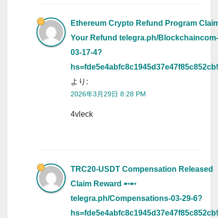
Ethereum Crypto Refund Program Clai
Your Refund
telegra.ph/Blockchaincom
03-17-4?
hs=fde5e4abfc8c1945d37e47f85c852cb
より:
2026年3月29日 8:28 PM
4vleck
TRC20-USDT Compensation Released
Claim Reward ➸➸
telegra.ph/Compensations-03-29-6?
hs=fde5e4abfc8c1945d37e47f85c852cb