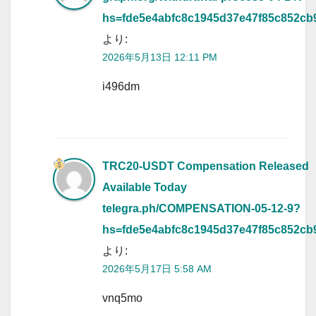
hs=fde5e4abfc8c1945d37e47f85c852cb
より:
2026年5月13日 12:11 PM
i496dm
TRC20-USDT Compensation Released
Available Today
telegra.ph/COMPENSATION-05-12-9?
hs=fde5e4abfc8c1945d37e47f85c852cb
より:
2026年5月17日 5:58 AM
vnq5mo