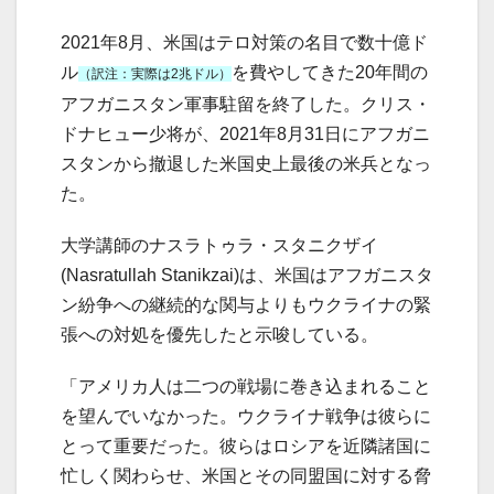
2021年8月、米国はテロ対策の名目で数十億ド
ル
を費やしてきた20年間の
（訳注：実際は2兆ドル）
アフガニスタン軍事駐留を終了した。クリス・
ドナヒュー少将が、2021年8月31日にアフガニ
スタンから撤退した米国史上最後の米兵となっ
た。
大学講師のナスラトゥラ・スタニクザイ
(Nasratullah Stanikzai)は、米国はアフガニスタ
ン紛争への継続的な関与よりもウクライナの緊
張への対処を優先したと示唆している。
「アメリカ人は二つの戦場に巻き込まれること
を望んでいなかった。ウクライナ戦争は彼らに
とって重要だった。彼らはロシアを近隣諸国に
忙しく関わらせ、米国とその同盟国に対する脅