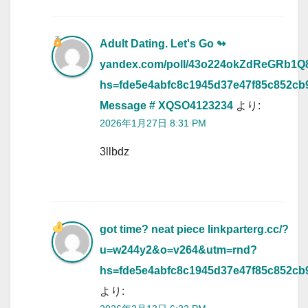
Adult Dating. Let's Go ↬
yandex.com/poll/43o224okZdReGRb1
hs=fde5e4abfc8c1945d37e47f85c852cb
Message # XQSO4123234
より:
2026年1月27日 8:31 PM
3llbdz
got time? neat piece linkparterg.cc/?
u=w244y2&o=v264&utm=rnd?
hs=fde5e4abfc8c1945d37e47f85c852cb
より: