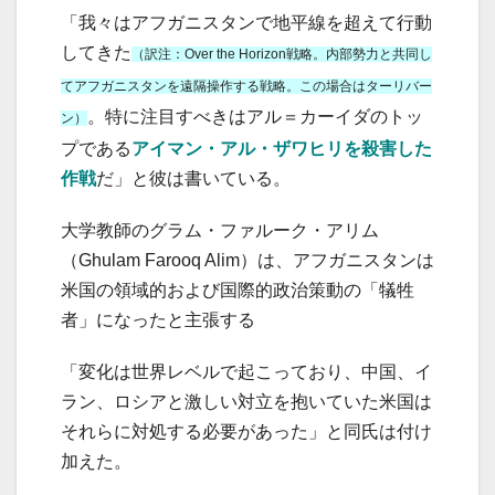
「我々はアフガニスタンで地平線を超えて行動
してきた
（訳注：Over the Horizon戦略。内部勢力と共同し
てアフガニスタンを遠隔操作する戦略。この場合はターリバー
。特に注目すべきはアル＝カーイダのトッ
ン）
プである
アイマン・アル・ザワヒリを殺害した
作戦
だ」と彼は書いている。
大学教師のグラム・ファルーク・アリム
（Ghulam Farooq Alim）は、アフガニスタンは
米国の領域的および国際的政治策動の「犠牲
者」になったと主張する
「変化は世界レベルで起こっており、中国、イ
ラン、ロシアと激しい対立を抱いていた米国は
それらに対処する必要があった」と同氏は付け
加えた。