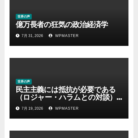
世界の声
億万長者の狂気の政治経済学
7月 31, 2026
WPMASTER
世界の声
民主主義には抵抗が必要である
（ロジャー・ハラムとの対談）
｜クリス・ヘッジズ・レポート
7月 19, 2026
WPMASTER