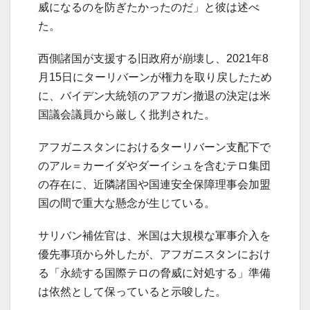
威になるのを防ぎたかったのだ」と彼は述べ
た。
西側諸国が支援する旧政府が崩壊し、2021年8
月15日にターリバーンが権力を取り戻したため
に、バイデン大統領のアフガン撤退の決定は米
国議会議員から厳しく批判された。
アフガニスタンにおけるターリバーン支配下で
のアル＝カーイダやダーイシュを含むテロ集団
の存在に、近隣諸国や国連安全保障理事会加盟
国の間で重大な懸念が生じている。
サリバン補佐官は、米国は大規模な軍事介入を
優先事項から外したが、アフガニスタンにおけ
る「永続する国際テロの脅威に対処する」準備
は依然として保っていると示唆した。