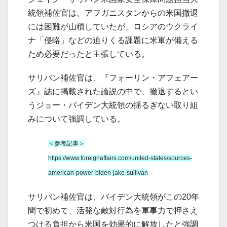
統領補佐官は、アフガニスタンからの米国撤退
には困難が山積していたが、ロシアのウクライ
ナ「侵略」などの迫りくる課題に米軍が備える
ため必要だったと主張している。
サリバン補佐官は、『フォーリン・アフェアー
ズ』誌に掲載された論説の中で、撤退するとい
うジョー・バイデン大統領の揺るぎない取り組
みについて強調している。
＜参考記事＞
https://www.foreignaffairs.com/united-states/sources-
american-power-biden-jake-sullivan
サリバン補佐官は、バイデン大統領がこの20年
間で初めて、活発な敵対行為を軍事力で押さえ
つける負担から米国を効果的に解放したと強調