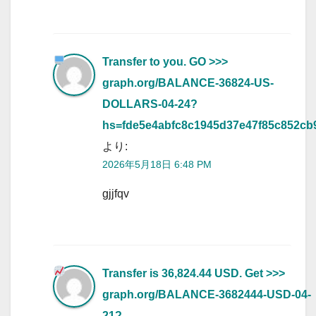
Transfer to you. GO >>>
graph.org/BALANCE-36824-US-
DOLLARS-04-24?
hs=fde5e4abfc8c1945d37e47f85c852cb
より:
2026年5月18日 6:48 PM
gjjfqv
Transfer is 36,824.44 USD. Get >>>
graph.org/BALANCE-3682444-USD-04-
21?