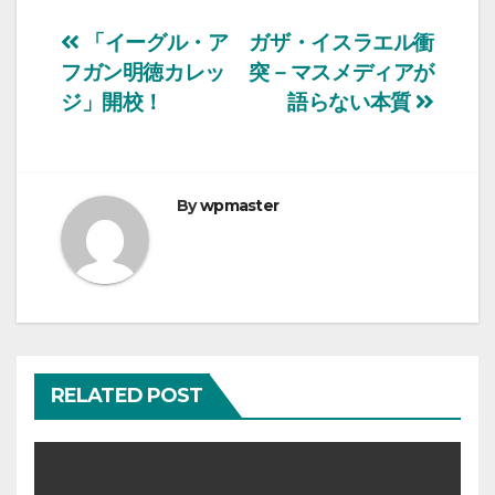
投
「イーグル・ア
ガザ・イスラエル衝
フガン明徳カレッ
突－マスメディアが
稿
ジ」開校！
語らない本質
ナ
ビ
By
wpmaster
ゲ
ー
シ
ョ
RELATED POST
ン