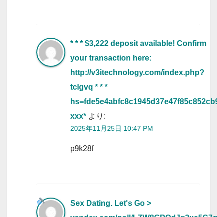
* * * $3,222 deposit available! Confirm
your transaction here:
http://v3itechnology.com/index.php?
tclgvq * * *
hs=fde5e4abfc8c1945d37e47f85c852cb
ххх*
より:
2025年11月25日 10:47 PM
p9k28f
Sex Dating. Let's Go >