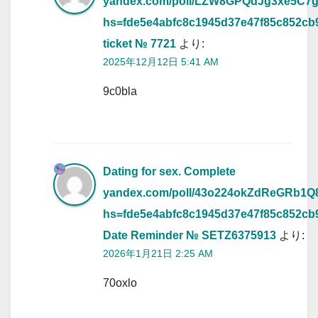
yandex.com/poll/LZW8GPQdJg3xe5C7
hs=fde5e4abfc8c1945d37e47f85c852cb
ticket № 7721
より:
2025年12月12日 5:41 AM
9c0bla
Dating for sex. Complete
yandex.com/poll/43o224okZdReGRb1
hs=fde5e4abfc8c1945d37e47f85c852cb
Date Reminder № SETZ6375913
より:
2026年1月21日 2:25 AM
70oxlo