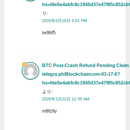
hs=fde5e4abfc8c1945d37e47f85c852c
り:
2026年3月16日 5:01 PM
iw9bf5
BTC Post-Crash Refund Pending Claim
telegra.ph/Blockchaincom-03-17-6?
hs=fde5e4abfc8c1945d37e47f85c852cb
より:
2026年3月22日 12:39 AM
m8fz9y