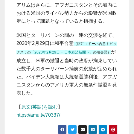
アリムはさらに、アフガニスタンとその域内に
おける米国のライバル勢力からの影響が米国政
府にとって課題となっていると指摘する。
米国とターリバーンの間の一連の交渉を経て、
2020年2月29日に和平合意
（訳注：ドーハ合意トピッ
が
クス：の「
2020年2月29日 ＜日本経済新聞＞
」の項参照）
成立し、米軍の撤退と当時の政府が拘束してい
た数千人のターリバーン捕虜の釈放が定められ
た。バイデン大統領は大統領選勝利後、アフガ
ニスタンからのアメリカ軍人の無条件撤退を発
表した。
【
原文(英語)を読む
】
https://amu.tv/70337/