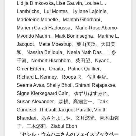
Lidija Dimkovska, Lise Gauvin, Louise L．
Lambrichs、Lui Montes、Lyliane Lajoinie、
Madeleine Monette、Mahtab Ghorbani、
Mariem Garali Hadoussa、Marie-Rose Abomo-
Mvondo Maurin、Mark Boninsegna、Martine L.
Jacquot、Mette Moestrup、葉山美玖、大田美
和、Nassira Belloula、Neela Nath Das、二条
千河、Norbert Hischhorn、柴田望、Nyanc、
Ömer Erdem、Onaita、Patrick Quillier、
Richard L. Kenney、Roopa R、 佐川亜紀、
Seema Avas, Shelly Bhoil, Shirani Rajapakse,
Signe Kierkegaard Cain、ゆずりはすみれ、
Susan Alexander、森耕、高細玄一、Tarik
Günersel, Thibault Jacquot-Paratte, Vinith
Bhandari、あさとよしや、文月悠光、青木由弥
子、三木悠莉、Ziabul Ebon
（
セシル・ウムハニさんのフェイスブックペー