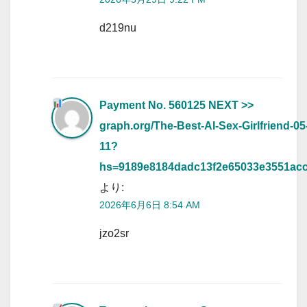
d219nu
Payment No. 560125 NEXT >>
graph.org/The-Best-AI-Sex-Girlfriend-05
11?
hs=9189e8184dadc13f2e65033e3551ac
より:
2026年6月6日 8:54 AM
jzo2sr