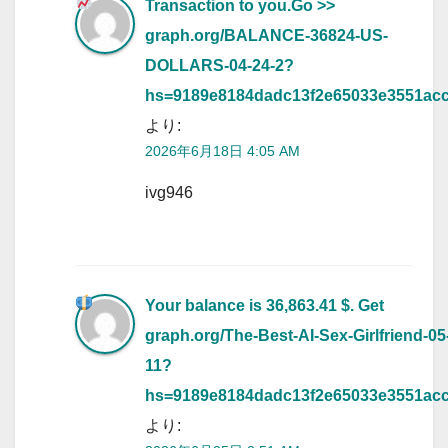
Transaction to you.Go >>
graph.org/BALANCE-36824-US-
DOLLARS-04-24-2?
hs=9189e8184dadc13f2e65033e3551ac
より:
2026年6月18日 4:05 AM
ivg946
Your balance is 36,863.41 $. Get
graph.org/The-Best-AI-Sex-Girlfriend-05
11?
hs=9189e8184dadc13f2e65033e3551ac
より: