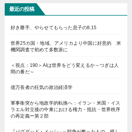
最近の投稿
好き勝手、やらせてもらった息子の8.15
世界25カ国・地域、アメリカより中国に好意的 米
機関調査で初めて多数派に
＜視点：190＞AIは世界をどう変えるか～つぎは人
間の番だ～
億万長者の狂気の政治経済学
軍事衝突から地政学的転換へ：イラン・米国・イス
ラエル対立後の中東における権力・抵抗・世界秩序
の再定義ー第２部
『バグダッド・メッシ』– 戦争が奪ったもの、残し