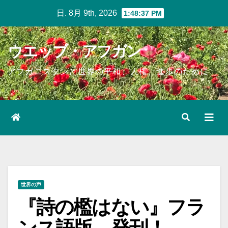
Skip
日. 8月 9th, 2026
1:48:38 PM
to
content
ウエッブ・アフガン
アフガニスタンと世界の平和、人権、進歩のために
世界の声
『詩の檻はない』フラ
ンス語版、発刊！