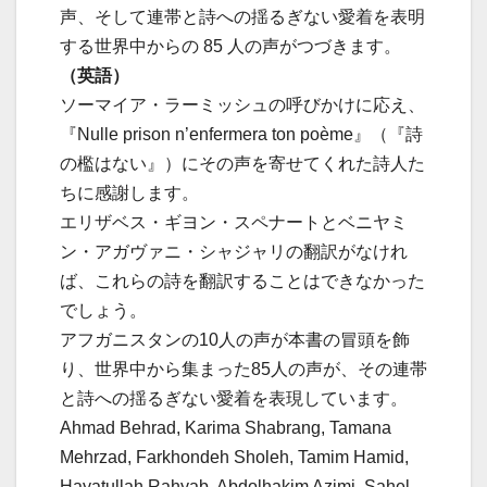
声、そして連帯と詩への揺るぎない愛着を表明
する世界中からの 85 人の声がつづきます。
（英語）
ソーマイア・ラーミッシュの呼びかけに応え、
『Nulle prison n’enfermera ton poème』（『詩
の檻はない』）にその声を寄せてくれた詩人た
ちに感謝します。
エリザベス・ギヨン・スペナートとベニヤミ
ン・アガヴァニ・シャジャリの翻訳がなけれ
ば、これらの詩を翻訳することはできなかった
でしょう。
アフガニスタンの10人の声が本書の冒頭を飾
り、世界中から集まった85人の声が、その連帯
と詩への揺るぎない愛着を表現しています。
Ahmad Behrad, Karima Shabrang, Tamana
Mehrzad, Farkhondeh Sholeh, Tamim Hamid,
Hayatullah Rahyab, Abdolhakim Azimi, Sahel