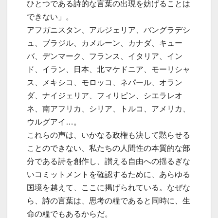
ひとつである詩的な言葉の出現を妨げることは
できない」。
アフガニスタン、アルジェリア、バングラデシ
ュ、ブラジル、カメルーン、カナダ、キュー
バ、デンマーク、フランス、イタリア、イン
ド、イラン、日本、北マケドニア、モーリシャ
ス、メキシコ、モロッコ、ネパール、オラン
ダ、ナイジェリア、フィリピン、シエラレオ
ネ、南アフリカ、シリア、トルコ、アメリカ、
ウルグアイ…。
これらの声は、いかなる政権も決して黙らせる
ことのできない、私たちの人間性の本質的な部
分である詩を創作し、讃える自由への揺るぎな
いコミットメントを確認するために、あらゆる
国境を越えて、ここに掲げられている。なぜな
ら、詩の言葉は、思考の糧であると同時に、生
命の糧でもあるからだ。