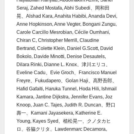
Seraj, Zahed Mostafa, Abhi Subedi、岡和田
晃、Alshad Kara, Anahita Habibi, Ananda Devi,
Anne Hopkinson, Anne Vegter, Bongani Zungu,
Carole Carcillo Mesrobian, Cécile Oumhani,
Chiran C, Christopher Merrill, Claudine
Bertrand, Colette Klein, Daniel G.Scott, David
Bokolo, Davide Minotti, Denise Desautels,
Dilara Rinki, Dianne L. Knox、津川エリコ、
Eveline Cadu、Evie Groch、Francisco Manuel
Freyre、Fukudapero、Golan Haji、高野吾郎、
Hafid Gafaïti, Haruka Tunnel, Hoda Hili, Ishmail
Kamara, Jantine Dijkstra, Jennifer Evans, Joz
Knoop, Juan C. Tajes, Judith R. Duncan、野口
壽一、Kamani Jayasekera, Katherine E.
Young, Kayes Syed、植松晃一、クノタカヒ
ロ、谷脇クリタ、Lawdenmarc Decamora,