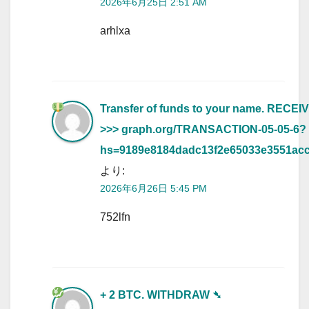
2026年6月25日 2:51 AM
arhlxa
Transfer of funds to your name. RECEI
>>> graph.org/TRANSACTION-05-05-6?
hs=9189e8184dadc13f2e65033e3551ac
より:
2026年6月26日 5:45 PM
752lfn
+ 2 BTC. WITHDRAW ➴