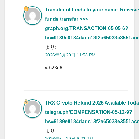
Transfer of funds to your name. Receive
funds transfer >>>
graph.org/TRANSACTION-05-05-6?
hs=9189e8184dadc13f2e65033e3551ac
より:
2026年5月20日 11:58 PM
wb23c6
TRX Crypto Refund 2026 Available Tod
telegra.ph/COMPENSATION-05-12-9?
hs=9189e8184dadc13f2e65033e3551ac
より:
2026年5月29日 9:22 PM