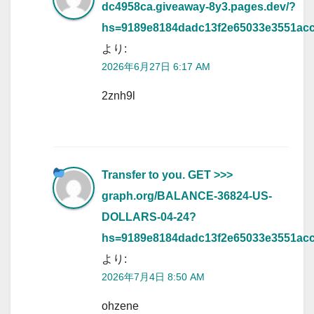
dc4958ca.giveaway-8y3.pages.dev/?
hs=9189e8184dadc13f2e65033e3551ac
より:
2026年6月27日 6:17 AM
2znh9l
Transfer to you. GET >>>
graph.org/BALANCE-36824-US-
DOLLARS-04-24?
hs=9189e8184dadc13f2e65033e3551ac
より:
2026年7月4日 8:50 AM
ohzene