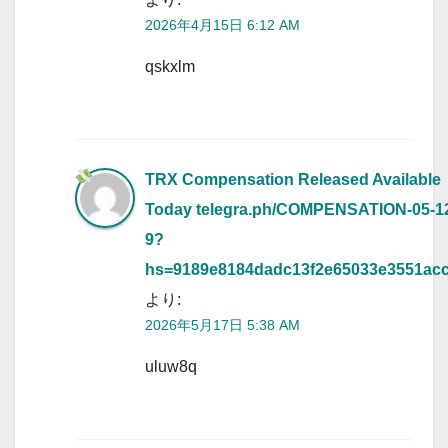
2026年4月15日 6:12 AM
qskxlm
TRX Compensation Released Available
Today
telegra.ph/COMPENSATION-05-1
9?
hs=9189e8184dadc13f2e65033e3551ac
より:
2026年5月17日 5:38 AM
uluw8q