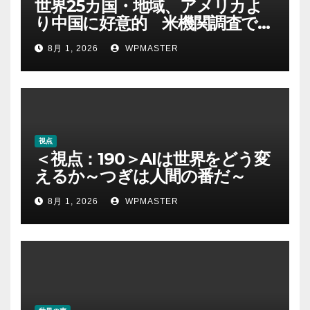
世界25カ国・地域、アメリカよ
り中国に好意的 米機関調査で初
めて多数派に
8月 1, 2026
WPMASTER
視点
＜視点：190＞AIは世界をどう変
えるか～つぎは人間の番だ～
8月 1, 2026
WPMASTER