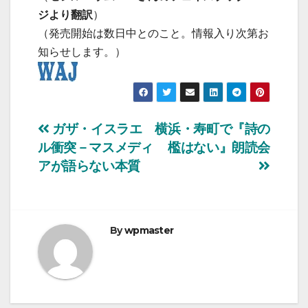
ジより翻訳
）
（発売開始は数日中とのこと。情報入り次第お
知らせします。）
投
ガザ・イスラエ
横浜・寿町で『詩の
ル衝突－マスメディ
檻はない』朗読会
稿
アが語らない本質
ナ
ビ
By
wpmaster
ゲ
ー
シ