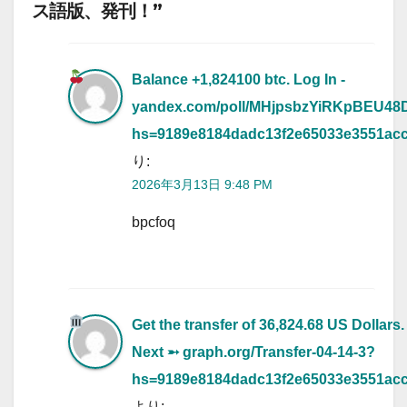
ス語版、発刊！”
Balance +1,824100 btc. Log In -
yandex.com/poll/MHjpsbzYiRKpBEU4
hs=9189e8184dadc13f2e65033e3551ac
り:
2026年3月13日 9:48 PM
bpcfoq
Get the transfer of 36,824.68 US Dollars.
Next ➵ graph.org/Transfer-04-14-3?
hs=9189e8184dadc13f2e65033e3551ac
より: