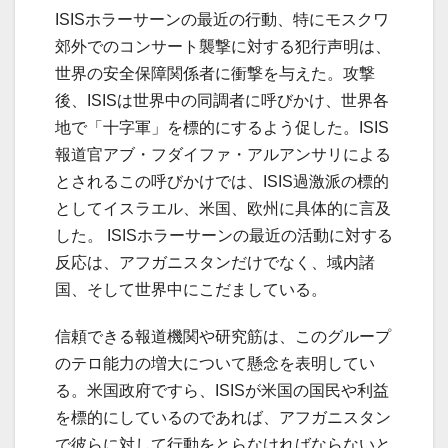
ISISホラーサーンの最近の行動、特にモスクワ
郊外でのコンサート襲撃に対する犯行声明は、
世界の安全保障関係者に衝撃を与えた。攻撃
後、ISISは世界中の同調者に呼びかけ、世界各
地で「十字軍」を標的にするよう促した。ISIS
報道官アブ・フダイファ・アルアンサリによる
とされるこの呼びかけでは、ISIS過激派の標的
としてイスラエル、米国、欧州に具体的に言及
した。 ISISホラーサーンの最近の活動に対する
反応は、アフガニスタンだけでなく、域内諸
国、そして世界中にこだましている。
信頼できる報道機関や研究筋は、このグループ
のテロ能力の増大について懸念を表明してい
る。米国政府ですら、ISISが米国の国民や利益
を標的にしているのであれば、アフガニスタン
で彼らに対して行動をとらなければならないと