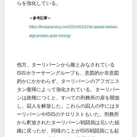
らを強化している。
＜参考記事＞
https://foreignpolicy.com/2024/03/22/al-qaeda-taliban-
afghanistan-gold-mining/
他方、ターリバーンから敵とみなされている
ISISホラーサーングループも、意図的か非意図
的かにかかわらず、ターリバーンのアフガニス
タン復帰によって強化されている。ターリバー
ンは政権につくと、すべての刑務所の扉を開放
し、囚人を解放した。これらの囚人の中にはタ
ーリバーンやISISのテロリストもいた。刑務所
から釈放されたターリバーン戦闘員は元いた組
織に戻ったが、同様のことがISIS戦闘員にも起