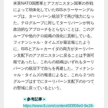
米英NATO国際軍とアフガニスタン国軍の作戦
によって弱体化していたISISホラーサーングル
ープは、ターリバーン統治下で再び強力になっ
た。テログループに対してターリバーンが何ら
政治的なアプローチをとらないことは、このグ
ループや他のテロ組織の強化に貢献している。
フィナンシャル・タイムズが最近報じたよう
に、ISISとアル＝カーイダの両方がターリバー
ン支配下のアフガニスタンに戻ることは予測可
能であったし、これらの組織はいずれもターリ
バーンの統治下で自らを再建した。フィナンシ
ャル・タイムズの報道によると、これら２つの
グループはすでにターリバーン支配下のかつて
の聖域に戻っているという。
＜参考記事＞
https://www.ft.com/content/0f3f08e0-9e26-