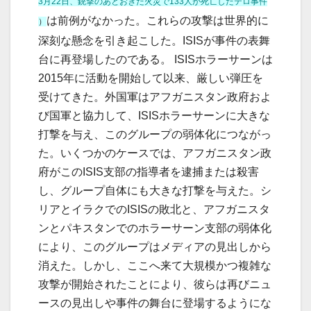
3月22日、銃撃のあとおきた火災で133人が死亡したテロ事件
は前例がなかった。これらの攻撃は世界的に
）
深刻な懸念を引き起こした。ISISが事件の表舞
台に再登場したのである。 ISISホラーサーンは
2015年に活動を開始して以来、厳しい弾圧を
受けてきた。外国軍はアフガニスタン政府およ
び国軍と協力して、ISISホラーサーンに大きな
打撃を与え、このグループの弱体化につながっ
た。いくつかのケースでは、アフガニスタン政
府がこのISIS支部の指導者を逮捕または殺害
し、グループ自体にも大きな打撃を与えた。シ
リアとイラクでのISISの敗北と、アフガニスタ
ンとパキスタンでのホラーサーン支部の弱体化
により、このグループはメディアの見出しから
消えた。しかし、ここへ来て大規模かつ複雑な
攻撃が開始されたことにより、彼らは再びニュ
ースの見出しや事件の舞台に登場するようにな