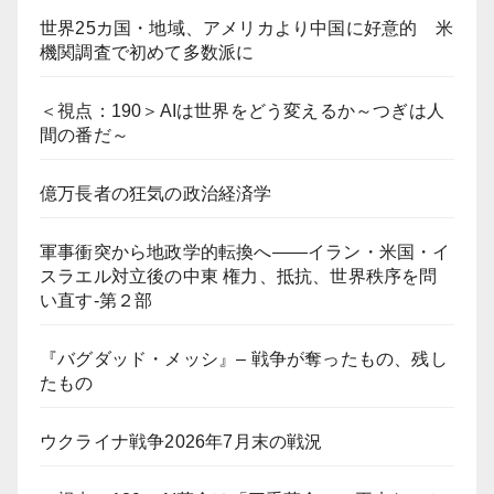
世界25カ国・地域、アメリカより中国に好意的 米
機関調査で初めて多数派に
＜視点：190＞AIは世界をどう変えるか～つぎは人
間の番だ～
億万長者の狂気の政治経済学
軍事衝突から地政学的転換へ――イラン・米国・イ
スラエル対立後の中東 権力、抵抗、世界秩序を問
い直す-第２部
『バグダッド・メッシ』– 戦争が奪ったもの、残し
たもの
ウクライナ戦争2026年7月末の戦況