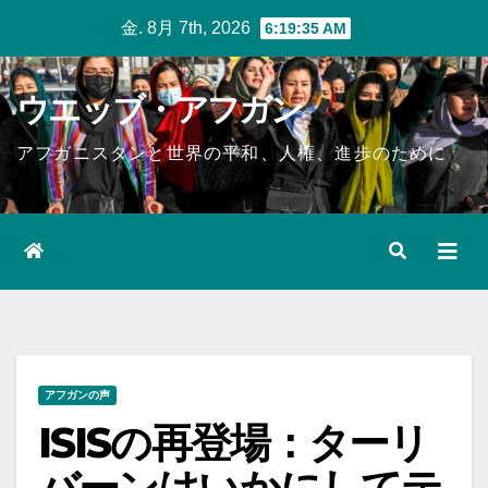
Skip
金. 8月 7th, 2026
6:19:36 AM
to
content
ウエッブ・アフガン
アフガニスタンと世界の平和、人権、進歩のために
アフガンの声
ISISの再登場：ターリ
バーンはいかにしてテ