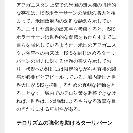
アフガニスタン上空での米国の無人機の持続的
な存在は、ISISホラーサーンの活動の増大と相
まって、米国政府内の深刻な懸念を示してい
る。こうした最近の出来事を考慮すると、ISIS
ホラーサーンは世界的な脅威をもたらすまでに
自らを強化しているようだ。米国のアフガニス
タン領空への再来は、ISISを封じ込めるターリ
バーンの能力に対する信頼の喪失を示してお
り、状況への対処には限定的ながらも直接の関
与が必要だとアピールしている。域内諸国と世
界大国がISISを抑制するための真剣な行動をと
ることなく、域内でのテロ対策を調整できなけ
れば、世界はこの組織によるさらなる攻撃を目
の当たりにする可能性がある。
テロリズムの強化を助けるターリバーン