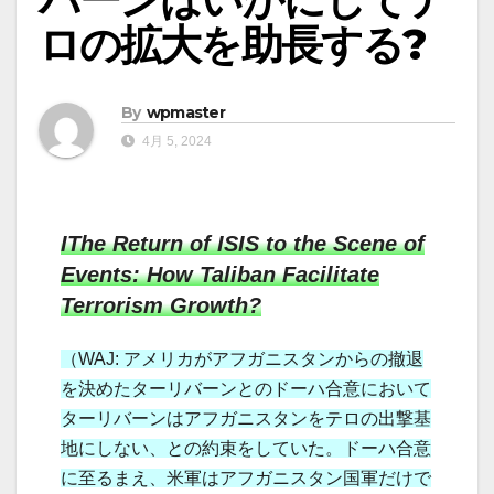
ロの拡大を助長する?
By
wpmaster
4月 5, 2024
IThe Return of ISIS to the Scene of
Events: How Taliban Facilitate
Terrorism Growth?
（WAJ: アメリカがアフガニスタンからの撤退
を決めたターリバーンとのドーハ合意において
ターリバーンはアフガニスタンをテロの出撃基
地にしない、との約束をしていた。ドーハ合意
に至るまえ、米軍はアフガニスタン国軍だけで