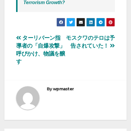
Terrorism Growth?
投
ターリバーン指
モスクワのテロは予
導者の「自爆攻撃」
告されていた！
稿
呼びかけ、物議を醸
ナ
す
ビ
ゲ
By
wpmaster
ー
シ
ョ