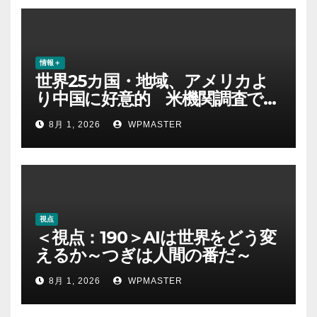
情報＋
世界25カ国・地域、アメリカよ
り中国に好意的 米機関調査で初
めて多数派に
8月 1, 2026
WPMASTER
視点
＜視点：190＞AIは世界をどう変
えるか～つぎは人間の番だ～
8月 1, 2026
WPMASTER