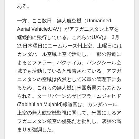
ある。
一方、ここ数日、無人航空機（Unmanned
Aerial Vehicle:UAV）がアフガニスタン上空を
継続的に飛行している。これらのUAVは、3月
29日木曜日にニームルーズ州上空、土曜日には
カンダハール空域上空で活動し、一部の報道に
よるとファラー、パクティカ、パンジシール空
域でも活動していると報告されている。アフガ
ニスタンの空域は依然として米軍の管理下にあ
るため、これらの無人機は米国所属のものとみ
られる。ターリバーンのザビフラ・ムジャヒド
(Zabihullah Mujahid)報道官は、カンダハール
上空の無人航空機監視に関して、米国によるア
フガニスタン領空の侵犯だと批判し、緊張の高
まりを強調した。