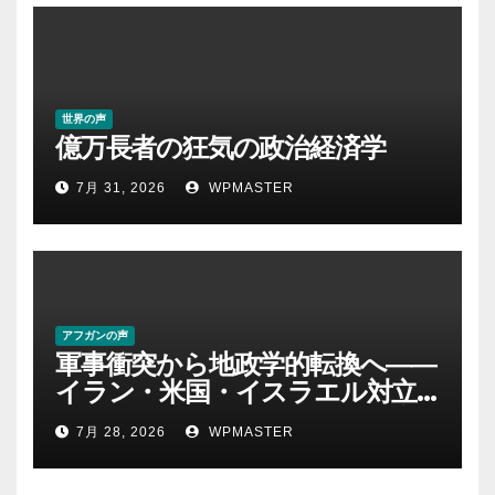
世界の声
億万長者の狂気の政治経済学
7月 31, 2026
WPMASTER
アフガンの声
軍事衝突から地政学的転換へ――
イラン・米国・イスラエル対立
後の中東 権力、抵抗、世界秩序
7月 28, 2026
WPMASTER
を問い直す-第２部