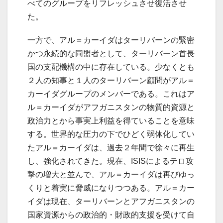
べてのグループをリフレッシュさせ復活させ
た。
一方で、アル＝カーイダはターリバーンの緊密
かつ永続的な同盟者として、ターリバーン首長
国の支配機構の中に存在している。少なくとも
２人の知事と１人のターリバーン顧問がアル＝
カーイダグループのメンバーである。これはア
ル＝カーイダがアフガニスタンの物質的資源と
政治力とから事実上利益を得ていることを意味
する。世界的な圧力の下でひどく弱体化してい
たアル＝カーイダは、過去２年間で徐々に再生
し、強化されてきた。現在、ISISによるテロ攻
撃の増大と並んで、アル＝カーイダは再びゆっ
くりと着実に脅威になりつつある。アル＝カー
イダは現在、ターリバーンとアフガニスタンの
国家資源からの政治的・財政的支援を受けて自