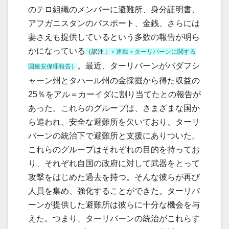
のテロ組織のメンバーに避難所、身分証明書、
アフガニスタンのパスポート、金銭、さらには
妻さえも提供しているという多数の報告が明ら
かになっている
（訳注：
＜連載＞ターリバーンに関する
。最近、ターリバーンがバダフシ
国連安保理報告
）
ャーン州とタハール州の金採掘から得た収益の
25％をアル＝カーイダに割り当てたとの報告が
あった。これらのグループは、さまざまな国か
ら追われ、安全な避難所を欠いており、ターリ
バーンの統治下で避難所と支援にありついた。
これらのグループはそれぞれの目的を持ってお
り、それぞれ自国の政府に対して武器をとって
攻撃をはじめた過去を持つ。そんな彼らが再び
人員を集め、強化することができた。ターリバ
ーンが提供した避難所は彼らに十分な機会を与
えた。つまり、ターリバーンの統治がこれらす