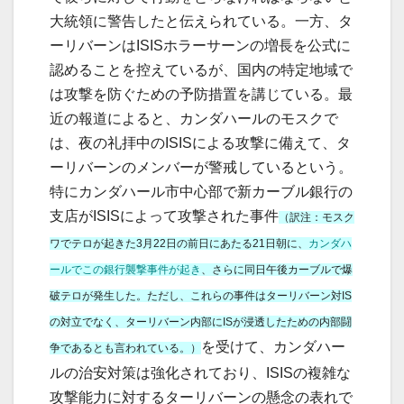
大統領に警告したと伝えられている。一方、タ
ーリバーンはISISホラーサーンの増長を公式に
認めることを控えているが、国内の特定地域で
は攻撃を防ぐための予防措置を講じている。最
近の報道によると、カンダハールのモスクで
は、夜の礼拝中のISISによる攻撃に備えて、タ
ーリバーンのメンバーが警戒しているという。
特にカンダハール市中心部で新カーブル銀行の
支店がISISによって攻撃された事件
（訳注：モスク
ワでテロが起きた3月22日の前日にあたる21日朝に、
カンダハ
ールでこの銀行襲撃事件が起き
、さらに同日午後カーブルで爆
破テロが発生した。ただし、これらの事件はターリバーン対IS
の対立でなく、ターリバーン内部にISが浸透したための内部闘
を受けて、カンダハー
争であるとも言われている。）
ルの治安対策は強化されており、ISISの複雑な
攻撃能力に対するターリバーンの懸念の表れで