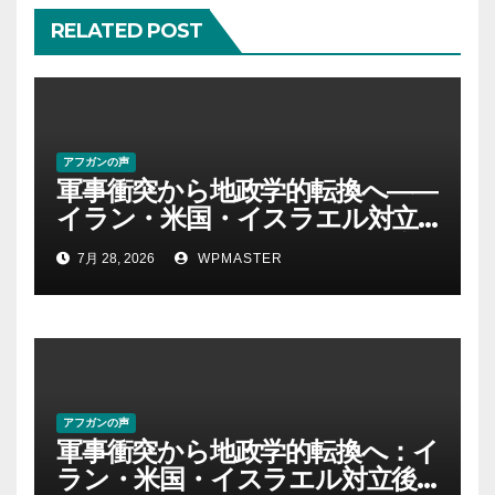
ン
RELATED POST
アフガンの声
軍事衝突から地政学的転換へ――
イラン・米国・イスラエル対立
後の中東 権力、抵抗、世界秩序
7月 28, 2026
WPMASTER
を問い直す-第２部
アフガンの声
軍事衝突から地政学的転換へ：イ
ラン・米国・イスラエル対立後