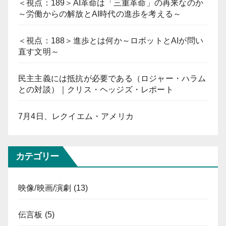
＜視点：189＞AI革命は「三重革命」の再来なのか
～労働からの解放とAI時代の進歩を考える～
＜視点：188＞進歩とは何か～ロボットとAIが問い
直す文明～
民主主義には抵抗が必要である（ロジャー・ハラム
との対談）｜クリス・ヘッジズ・レポート
7月4日、レクイエム・アメリカ
カテゴリー
映像/映画/演劇
(13)
伝言板
(5)