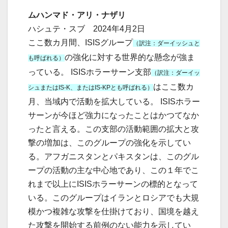
ムハンマド・アリ・ナザリ
ハシュテ・スブ 2024年4月2日
ここ数カ月間、ISISグループ
（訳注：ダーイッシュと
の強化に対する世界的な懸念が強ま
も呼ばれる）
っている。 ISISホラーサーン支部
（訳注：ダーイッ
はここ数カ
シュまたはIS-K、またはIS-KPとも呼ばれる）
月、当域内で活動を拡大している。 ISISホラー
サーンが今ほど強力になったことはかつてなか
ったと言える。この支部の活動範囲の拡大と攻
撃の増加は、このグループの強化を示してい
る。アフガニスタンとパキスタンは、このグル
ープの活動の主な中心地であり、この１年でこ
れまで以上にISISホラーサーンの標的となって
いる。このグループはイランとロシアでも大規
模かつ複雑な攻撃を仕掛けており、国境を越え
た攻撃を開始する前例のない能力を示してい