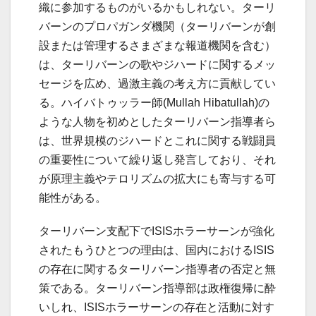
織に参加するものがいるかもしれない。ターリ
バーンのプロパガンダ機関（ターリバーンが創
設または管理するさまざまな報道機関を含む）
は、ターリバーンの歌やジハードに関するメッ
セージを広め、過激主義の考え方に貢献してい
る。ハイバトゥッラー師(Mullah Hibatullah)の
ような人物を初めとしたターリバーン指導者ら
は、世界規模のジハードとこれに関する戦闘員
の重要性について繰り返し発言しており、それ
が原理主義やテロリズムの拡大にも寄与する可
能性がある。
ターリバーン支配下でISISホラーサーンが強化
されたもうひとつの理由は、国内におけるISIS
の存在に関するターリバーン指導者の否定と無
策である。ターリバーン指導部は政権復帰に酔
いしれ、ISISホラーサーンの存在と活動に対す