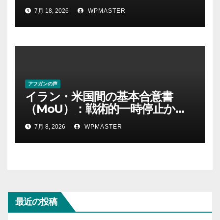
の中東における権力・抵抗・世
7月 18, 2026
WPMASTER
界秩序の再定義ー第１部
アフガンの声
イラン・米国間の基本合意書
（MoU）：戦術的一時停止か、
それとも新たな地域秩序の始ま
7月 8, 2026
WPMASTER
りか？ Part-2
最近の投稿