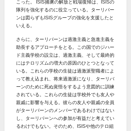
こった。 ISIS捕虜の解放と戦場復帰は、ISISの
隊列を強化するのに役立っている。ターリバー
ンは図らずもISISグループの強化を支援したと
いえる。
さらに、ターリバーンは過激主義と急進主義を
助長するアプローチをとる。この国でのジハー
ド主義学校の設立は、過激主義、そして最終的
にはテロリズムの増大の原因のひとつとなって
いる。これらの学校の生徒は過激派聖職者によ
って教え込まれ、将来過激派になり、ターリバ
ーンのために死ぬ覚悟をするよう意図的に訓練
されている。これらの生徒は学校外でも友人や
親戚に影響を与える。彼らの友人や親戚の全員
がターリバーンのメンバーであるわけではない
し、ターリバーンへの参加が有益だと考えてい
るわけでもない。そのため、ISISや他のテロ組