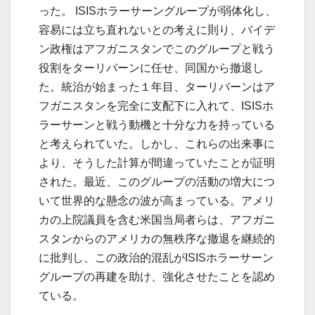
った。 ISISホラーサーングループが弱体化し、
容易には立ち直れないとの考えに則り、バイデ
ン政権はアフガニスタンでこのグループと戦う
役割をターリバーンに任せ、同国から撤退し
た。統治が始まった１年目、ターリバーンはア
フガニスタンを完全に支配下に入れて、ISISホ
ラーサーンと戦う動機と十分な力を持っている
と考えられていた。しかし、これらの出来事に
より、そうした計算が間違っていたことが証明
された。最近、このグループの活動の増大につ
いて世界的な懸念の波が高まっている。アメリ
カの上院議員を含む米国当局者らは、アフガニ
スタンからのアメリカの無秩序な撤退を継続的
に批判し、この政治的混乱がISISホラーサーン
グループの再建を助け、強化させたことを認め
ている。