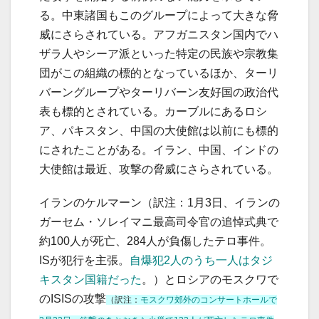
る。中東諸国もこのグループによって大きな脅
威にさらされている。アフガニスタン国内でハ
ザラ人やシーア派といった特定の民族や宗教集
団がこの組織の標的となっているほか、ターリ
バーングループやターリバーン友好国の政治代
表も標的とされている。カーブルにあるロシ
ア、パキスタン、中国の大使館は以前にも標的
にされたことがある。イラン、中国、インドの
大使館は最近、攻撃の脅威にさらされている。
イランのケルマーン（訳注：1月3日、イランの
ガーセム・ソレイマニ最高司令官の追悼式典で
約100人が死亡、284人が負傷したテロ事件。
ISが犯行を主張。
自爆犯2人のうち一人はタジ
キスタン国籍だった
。）とロシアのモスクワで
のISISの攻撃
（訳注：
モスクワ郊外のコンサートホールで