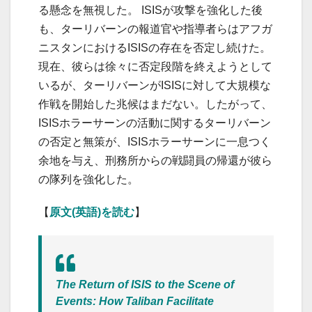
る懸念を無視した。 ISISが攻撃を強化した後
も、ターリバーンの報道官や指導者らはアフガ
ニスタンにおけるISISの存在を否定し続けた。
現在、彼らは徐々に否定段階を終えようとして
いるが、ターリバーンがISISに対して大規模な
作戦を開始した兆候はまだない。したがって、
ISISホラーサーンの活動に関するターリバーン
の否定と無策が、ISISホラーサーンに一息つく
余地を与え、刑務所からの戦闘員の帰還が彼ら
の隊列を強化した。
【
原文(英語)を読む
】
The Return of ISIS to the Scene of
Events: How Taliban Facilitate