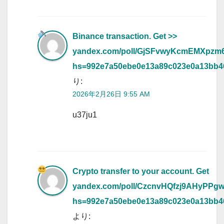
Binance transaction. Get >>
yandex.com/poll/GjSFvwyKcmEMXpzm
hs=992e7a50ebe0e13a89c023e0a13bb
り:
2026年2月26日 9:55 AM
u37ju1
Crypto transfer to your account. Get
yandex.com/poll/CzcnvHQfzj9AHyPPg
hs=992e7a50ebe0e13a89c023e0a13bb
より: