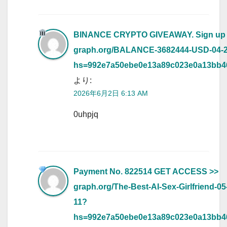
BINANCE CRYPTO GIVEAWAY. Sign up
graph.org/BALANCE-3682444-USD-04-
hs=992e7a50ebe0e13a89c023e0a13bb
より:
2026年6月2日 6:13 AM
0uhpjq
Payment No. 822514 GET ACCESS >>
graph.org/The-Best-AI-Sex-Girlfriend-05
11?
hs=992e7a50ebe0e13a89c023e0a13bb