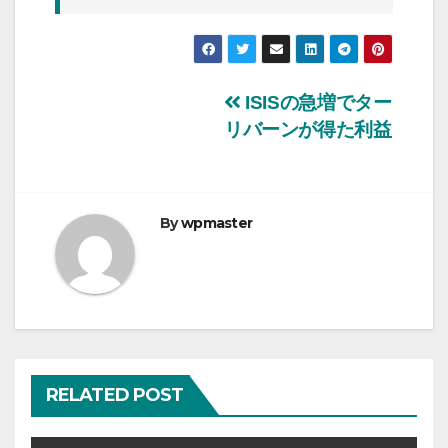
投
ISISの急増でター
リバーンが得た利益
稿
ナ
ビ
By
wpmaster
ゲ
ー
シ
ョ
RELATED POST
ン