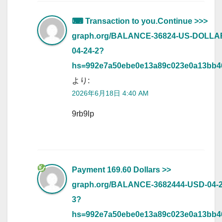
⌨ Transaction to you.Continue >>>
graph.org/BALANCE-36824-US-DOLLA
04-24-2?
hs=992e7a50ebe0e13a89c023e0a13bb
より:
2026年6月18日 4:40 AM
9rb9lp
Payment 169.60 Dollars >>
graph.org/BALANCE-3682444-USD-04-2
3?
hs=992e7a50ebe0e13a89c023e0a13bb