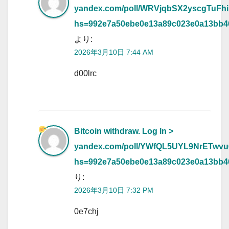
yandex.com/poll/WRVjqbSX2yscgTuFhi
hs=992e7a50ebe0e13a89c023e0a13bb
より:
2026年3月10日 7:44 AM
d00lrc
Bitcoin withdraw. Log In >
yandex.com/poll/YWfQL5UYL9NrETwv
hs=992e7a50ebe0e13a89c023e0a13bb
り:
2026年3月10日 7:32 PM
0e7chj