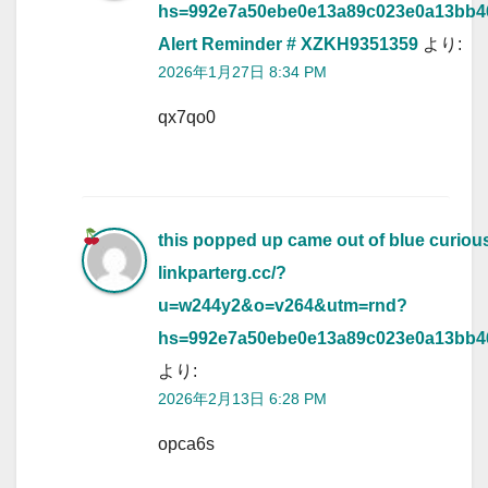
hs=992e7a50ebe0e13a89c023e0a13bb
Alert Reminder # XZKH9351359
より:
2026年1月27日 8:34 PM
qx7qo0
this popped up came out of blue curiou
linkparterg.cc/?
u=w244y2&o=v264&utm=rnd?
hs=992e7a50ebe0e13a89c023e0a13bb
より:
2026年2月13日 6:28 PM
opca6s