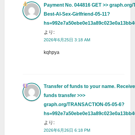
Payment No. 044816 GET >> graph.org/
Best-AI-Sex-Girlfriend-05-11?
hs=992e7a50ebe0e13a89c023e0a13bb
より:
2026年6月25日 3:18 AM
kqhpya
Transfer of funds to your name. Receive
funds transfer >>>
graph.org/TRANSACTION-05-05-6?
hs=992e7a50ebe0e13a89c023e0a13bb
より:
2026年6月26日 6:18 PM