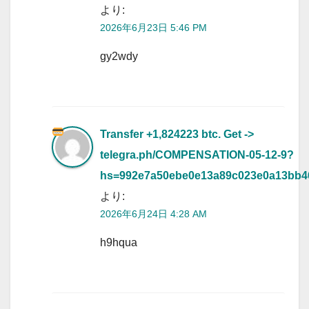
より:
2026年6月23日 5:46 PM
gy2wdy
Transfer +1,824223 btc. Get ->
telegra.ph/COMPENSATION-05-12-9?
hs=992e7a50ebe0e13a89c023e0a13bb
より:
2026年6月24日 4:28 AM
h9hqua