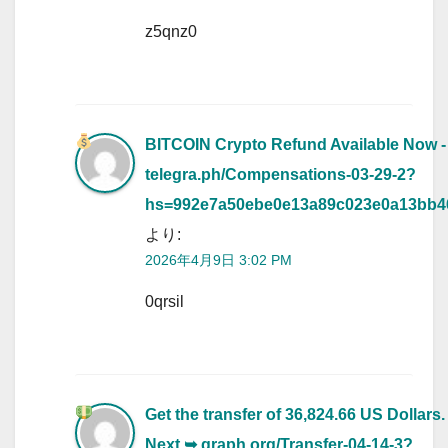
z5qnz0
BITCOIN Crypto Refund Available Now -
telegra.ph/Compensations-03-29-2?
hs=992e7a50ebe0e13a89c023e0a13bb
より:
2026年4月9日 3:02 PM
0qrsil
Get the transfer of 36,824.66 US Dollars.
Next ➥ graph.org/Transfer-04-14-3?