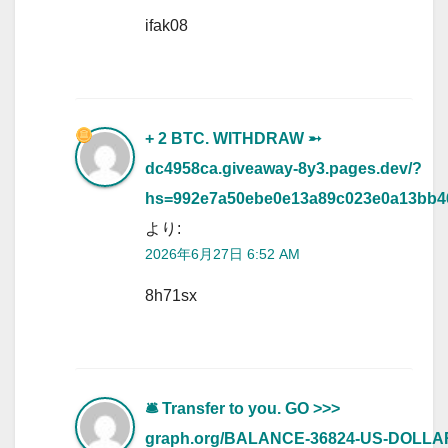
ifak08
+ 2 BTC. WITHDRAW ➵
dc4958ca.giveaway-8y3.pages.dev/?
hs=992e7a50ebe0e13a89c023e0a13bb
より:
2026年6月27日 6:52 AM
8h71sx
🛎 Transfer to you. GO >>>
graph.org/BALANCE-36824-US-DOLLA