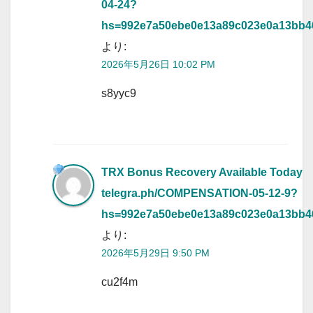
04-24?
hs=992e7a50ebe0e13a89c023e0a13bb
より:
2026年5月26日 10:02 PM
s8yyc9
TRX Bonus Recovery Available Today
telegra.ph/COMPENSATION-05-12-9?
hs=992e7a50ebe0e13a89c023e0a13bb
より:
2026年5月29日 9:50 PM
cu2f4m