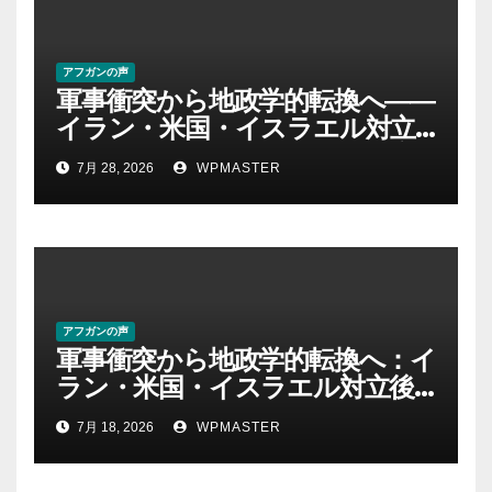
アフガンの声
軍事衝突から地政学的転換へ――
イラン・米国・イスラエル対立
後の中東 権力、抵抗、世界秩序
7月 28, 2026
WPMASTER
を問い直す-第２部
アフガンの声
軍事衝突から地政学的転換へ：イ
ラン・米国・イスラエル対立後
の中東における権力・抵抗・世
7月 18, 2026
WPMASTER
界秩序の再定義ー第１部