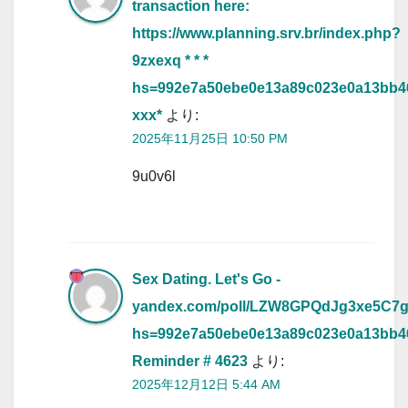
transaction here:
https://www.planning.srv.br/index.php?
9zxexq * * *
hs=992e7a50ebe0e13a89c023e0a13bb4
ххх*
より:
2025年11月25日 10:50 PM
9u0v6l
Sex Dating. Let's Go -
yandex.com/poll/LZW8GPQdJg3xe5C7
hs=992e7a50ebe0e13a89c023e0a13bb
Reminder # 4623
より:
2025年12月12日 5:44 AM