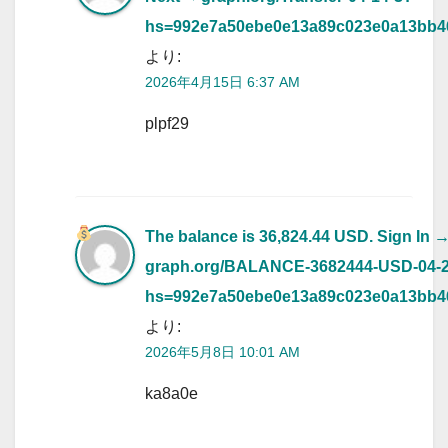
hs=992e7a50ebe0e13a89c023e0a13bb
より:
2026年4月15日 6:37 AM
plpf29
The balance is 36,824.44 USD. Sign In
graph.org/BALANCE-3682444-USD-04-
hs=992e7a50ebe0e13a89c023e0a13bb
より:
2026年5月8日 10:01 AM
ka8a0e