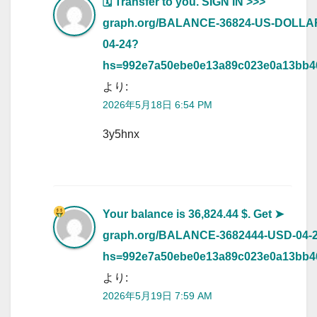
🗓 Transfer to you. SIGN IN >>>
graph.org/BALANCE-36824-US-DOLLA
04-24?
hs=992e7a50ebe0e13a89c023e0a13bb
より:
2026年5月18日 6:54 PM
3y5hnx
Your balance is 36,824.44 $. Get
➤
graph.org/BALANCE-3682444-USD-04-
hs=992e7a50ebe0e13a89c023e0a13bb
より:
2026年5月19日 7:59 AM