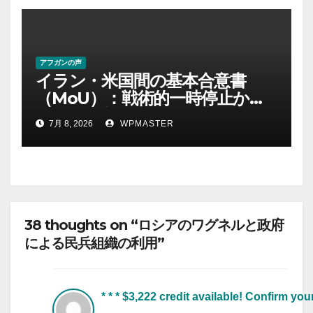
アフガンの声
イラン・米国間の基本合意書
（MoU）：戦術的一時停止か、
それとも新たな地域秩序の始ま
7月 8, 2026
WPMASTER
りか？ Part-2
38 thoughts on “ロシアのワグネルと政府
による民兵組織の利用”
* * * $3,222 credit available! Confirm you