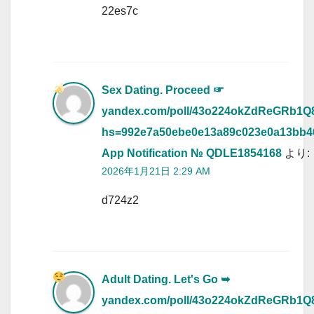
22es7c
Sex Dating. Proceed ☞
yandex.com/poll/43o224okZdReGRb1
hs=992e7a50ebe0e13a89c023e0a13bb
App Notification № QDLE1854168
より:
2026年1月21日 2:29 AM
d724z2
Adult Dating. Let's Go ➥
yandex.com/poll/43o224okZdReGRb1