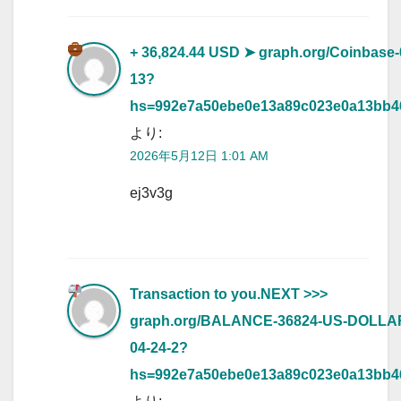
+ 36,824.44 USD
➤ graph.org/Coinbase-
13?
hs=992e7a50ebe0e13a89c023e0a13bb
より:
2026年5月12日 1:01 AM
ej3v3g
Transaction to you.NEXT >>>
graph.org/BALANCE-36824-US-DOLLA
04-24-2?
hs=992e7a50ebe0e13a89c023e0a13bb