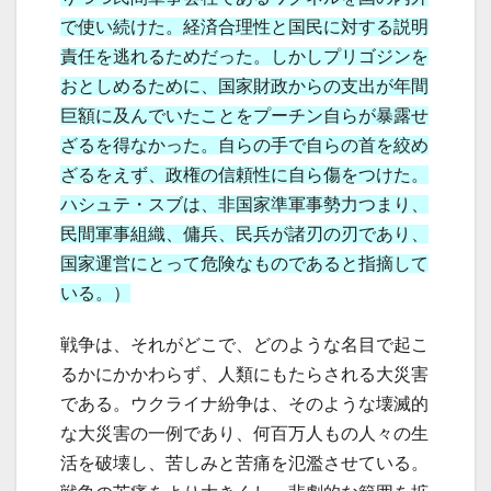
で使い続けた。経済合理性と国民に対する説明
責任を逃れるためだった。しかしプリゴジンを
おとしめるために、国家財政からの支出が年間
巨額に及んでいたことをプーチン自らが暴露せ
ざるを得なかった。自らの手で自らの首を絞め
ざるをえず、政権の信頼性に自ら傷をつけた。
ハシュテ・スブは、非国家準軍事勢力つまり、
民間軍事組織、傭兵、民兵が諸刃の刃であり、
国家運営にとって危険なものであると指摘して
いる。）
戦争は、それがどこで、どのような名目で起こ
るかにかかわらず、人類にもたらされる大災害
である。ウクライナ紛争は、そのような壊滅的
な大災害の一例であり、何百万人もの人々の生
活を破壊し、苦しみと苦痛を氾濫させている。