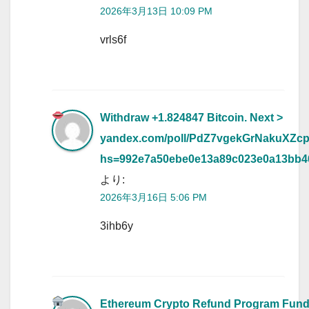
2026年3月13日 10:09 PM
vrls6f
Withdraw +1.824847 Bitcoin. Next >
yandex.com/poll/PdZ7vgekGrNakuXZc
hs=992e7a50ebe0e13a89c023e0a13bb
より:
2026年3月16日 5:06 PM
3ihb6y
Ethereum Crypto Refund Program Fun