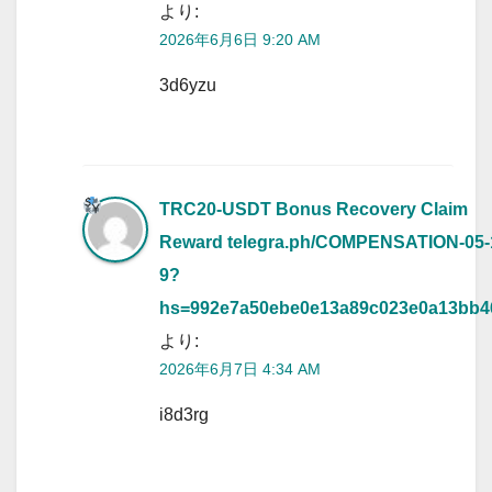
より:
2026年6月6日 9:20 AM
3d6yzu
TRC20-USDT Bonus Recovery Claim
Reward
telegra.ph/COMPENSATION-05-
9?
hs=992e7a50ebe0e13a89c023e0a13bb
より:
2026年6月7日 4:34 AM
i8d3rg