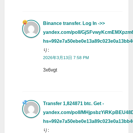
Binance transfer. Log In ->>
yandex.com/poll/GjSFvwyKcmEMXpzm
hs=992e7a50ebe0e13a89c023e0a13bb
り:
2026年3月13日 7:58 PM
3x6vgt
Transfer 1,824871 btc. Get -
yandex.com/poll/MHjpsbzYiRKpBEU4
hs=992e7a50ebe0e13a89c023e0a13bb
り: