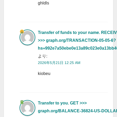
ghldls
Transfer of funds to your name. RECEI
>>> graph.org/TRANSACTION-05-05-6?
hs=992e7a50ebe0e13a89c023e0a13bb
より:
2026年5月21日 12:25 AM
kiobeu
Transfer to you. GET >>>
graph.org/BALANCE-36824-US-DOLLA