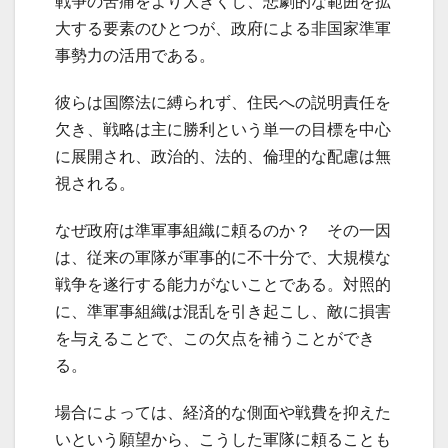
戦争の苦痛をより大きくし、悲劇的な範囲を拡
大する要素のひとつが、政府による非国家準軍
事勢力の活用である。
彼らは国際法に縛られず、住民への説明責任を
欠き、戦略は主に勝利という単一の目標を中心
に展開され、政治的、法的、倫理的な配慮は無
視される。
なぜ政府は準軍事組織に頼るのか？ その一因
は、従来の軍隊が軍事的に不十分で、大規模な
戦争を遂行する能力がないことである。対照的
に、準軍事組織は混乱を引き起こし、敵に損害
を与えることで、この欠点を補うことができ
る。
場合によっては、経済的な側面や戦費を抑えた
いという願望から、こうした軍隊に頼ることも