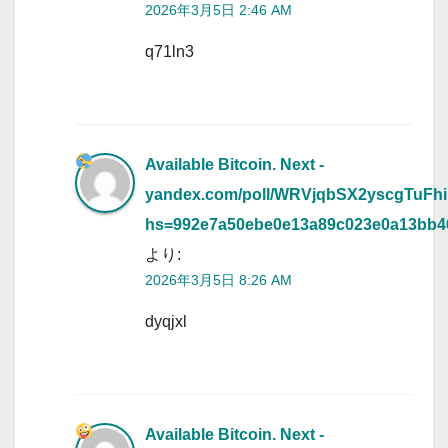
2026年3月5日 2:46 AM
q71ln3
Available Bitcoin. Next -
yandex.com/poll/WRVjqbSX2yscgTuFhi
hs=992e7a50ebe0e13a89c023e0a13bb
より:
2026年3月5日 8:26 AM
dyqjxl
Available Bitcoin. Next -