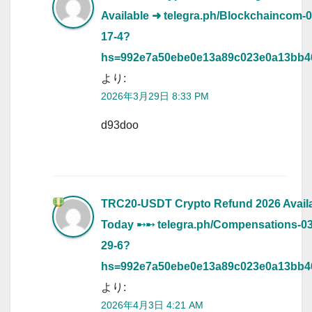
Available
➜ telegra.ph/Blockchaincom-0
17-4?
hs=992e7a50ebe0e13a89c023e0a13bb
より:
2026年3月29日 8:33 PM
d93doo
TRC20-USDT Crypto Refund 2026 Avail
Today ➸➸ telegra.ph/Compensations-03
29-6?
hs=992e7a50ebe0e13a89c023e0a13bb
より:
2026年4月3日 4:21 AM