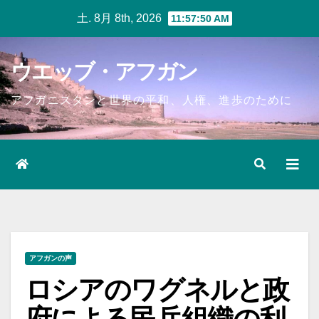
Skip
土. 8月 8th, 2026
11:57:51 AM
to
content
ウエッブ・アフガン
アフガニスタンと世界の平和、人権、進歩のために
アフガンの声
ロシアのワグネルと政
府による民兵組織の利