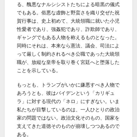
る、醜悪なナルシシストたちによる暗黒の儀式
でもある。俗悪な虚飾と野蛮さを織り交ぜた祝
賀行事は、史上初めて、大統領職に就いた小児
性愛者であり、強姦犯であり、詐欺師であり、
ギャングでもある人物を称えるものとなった。
同時にそれは、本来なら憲法、議会、司法によ
って厳しく制約されるべき公職であった大統領
職が、放縦な皇帝を取り巻く宮廷へと堕落した
ことを示している。
もっとも、トランプがいかに嫌悪すべき人物で
あろうとも、彼はバイデンという「カリギュ
ラ」に対する現代の「ネロ」にすぎない。いま
私たちが目撃しているのは、一人ひとりの政治
家の問題ではない。政治文化そのもの、国家を
支えてきた道徳そのものが崩壊しつつあるので
ある。