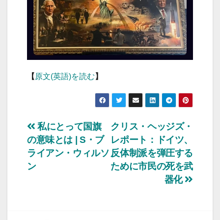
【
原文(英語)を読む
】
投
私にとって国旗
クリス・ヘッジズ・
の意味とは | S・ブ
レポート：ドイツ、
稿
ライアン・ウィルソ
反体制派を弾圧する
ナ
ン
ために市民の死を武
器化
ビ
ゲ