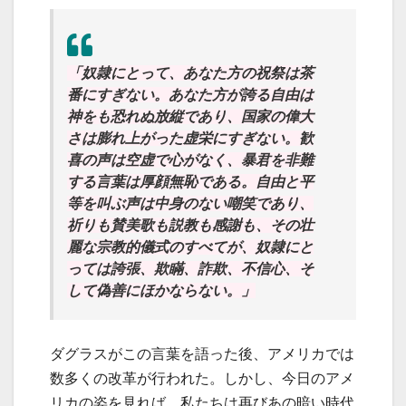
「奴隷にとって、あなた方の祝祭は茶
番にすぎない。あなた方が誇る自由は
神をも恐れぬ放縦であり、国家の偉大
さは膨れ上がった虚栄にすぎない。歓
喜の声は空虚で心がなく、暴君を非難
する言葉は厚顔無恥である。自由と平
等を叫ぶ声は中身のない嘲笑であり、
祈りも賛美歌も説教も感謝も、その壮
麗な宗教的儀式のすべてが、奴隷にと
っては誇張、欺瞞、詐欺、不信心、そ
して偽善にほかならない。」
ダグラスがこの言葉を語った後、アメリカでは
数多くの改革が行われた。しかし、今日のアメ
リカの姿を見れば、私たちは再びあの暗い時代