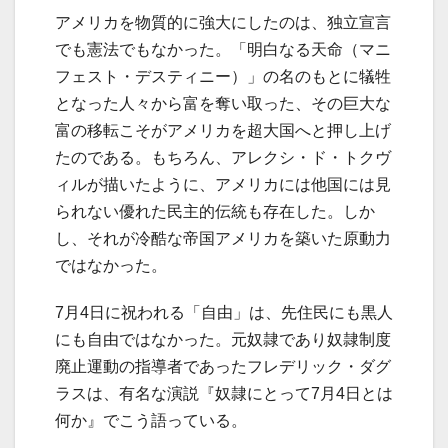
アメリカを物質的に強大にしたのは、独立宣言
でも憲法でもなかった。「明白なる天命（マニ
フェスト・デスティニー）」の名のもとに犠牲
となった人々から富を奪い取った、その巨大な
富の移転こそがアメリカを超大国へと押し上げ
たのである。もちろん、アレクシ・ド・トクヴ
ィルが描いたように、アメリカには他国には見
られない優れた民主的伝統も存在した。しか
し、それが冷酷な帝国アメリカを築いた原動力
ではなかった。
7月4日に祝われる「自由」は、先住民にも黒人
にも自由ではなかった。元奴隷であり奴隷制度
廃止運動の指導者であったフレデリック・ダグ
ラスは、有名な演説『奴隷にとって7月4日とは
何か』でこう語っている。