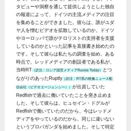
タビューや洞察を通して提供しようとした独自
の報道によって、ドイツの主流メディアの注目
を集めることができました。彼らは、誰がユダ
ヤ人を憎むビデオを拡散しているのか、ドイツ
やヨーロッパで誰がテロリストの支持者を支援
しているのかといった記事を直接書き始めたの
です。そして彼らは私たちの調査を始め、ある
時点で、レッドメディアの創設者である私が、
当時RT
とつ
（訳注：ロシア国営メディアRussia Today）
ながりのあったRuptly
（訳注：RT系の映像ニュース配
が出資していた
信会社（ビデオエージェンシー））
Redfishで過去に働いていたことを突き止めま
した。そして彼らは、ヒュセイン・ドグルが
Redfishで働いていたのだから、今はレッドメ
ディアをやっているのだから、同じに違いない
というプロパガンダを始めました。そして特定