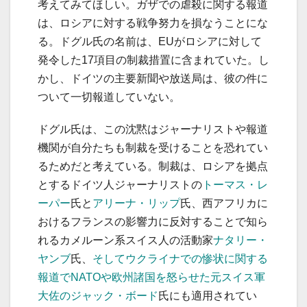
考えてみてほしい。ガザでの虐殺に関する報道
は、ロシアに対する戦争努力を損なうことにな
る。ドグル氏の名前は、EUがロシアに対して
発令した17項目の制裁措置に含まれていた。し
かし、ドイツの主要新聞や放送局は、彼の件に
ついて一切報道していない。
ドグル氏は、この沈黙はジャーナリストや報道
機関が自分たちも制裁を受けることを恐れてい
るためだと考えている。制裁は、ロシアを拠点
とするドイツ人ジャーナリストの
トーマス・レ
ーパー
氏と
アリーナ・リップ
氏、西アフリカに
おけるフランスの影響力に反対することで知ら
れるカメルーン系スイス人の活動家
ナタリー・
ヤンブ
氏、
そしてウクライナでの惨状に関する
報道でNATOや欧州諸国を怒らせた元スイス軍
大佐のジャック・ボード
氏にも適用されてい