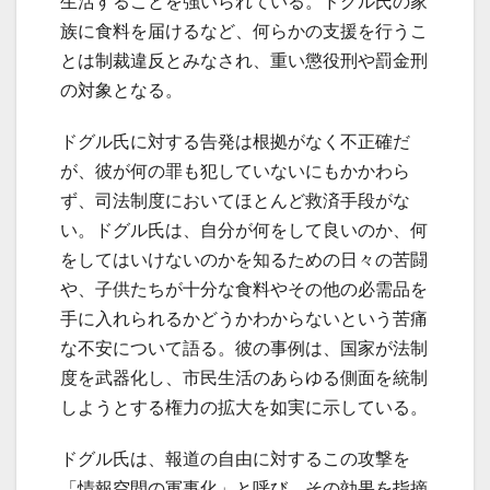
生活することを強いられている。ドグル氏の家
族に食料を届けるなど、何らかの支援を行うこ
とは制裁違反とみなされ、重い懲役刑や罰金刑
の対象となる。
ドグル氏に対する告発は根拠がなく不正確だ
が、彼が何の罪も犯していないにもかかわら
ず、司法制度においてほとんど救済手段がな
い。ドグル氏は、自分が何をして良いのか、何
をしてはいけないのかを知るための日々の苦闘
や、子供たちが十分な食料やその他の必需品を
手に入れられるかどうかわからないという苦痛
な不安について語る。彼の事例は、国家が法制
度を武器化し、市民生活のあらゆる側面を統制
しようとする権力の拡大を如実に示している。
ドグル氏は、報道の自由に対するこの攻撃を
「情報空間の軍事化」と呼び、その効果を指摘