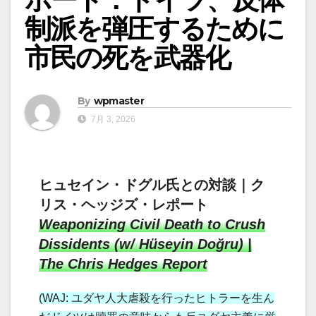
制派を弾圧するために
市民の死を武器化
By
wpmaster
7月 3, 2026
ヒュセイン・ドグル氏との対談｜ク
リス・ヘッジズ・レポート
Weaponizing Civil Death to Crush
Dissidents (w/ Hüseyin Doğru) |
The Chris Hedges Report
(WAJ: ユダヤ人大虐殺を行ったヒトラーを生ん