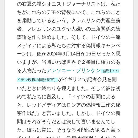
の右翼の親シオニストジャーナリストは、私た
ちがこれらのデモの背後にいて、これらのこと
を扇動しているという、クレムリンの共産主義
者、クレムリンのユダヤ人嫌いの三角関係の陰
謀論を作り始めました。そして、ドイツの主流
メディアによる私たちに対する偽情報キャンペ
ーンは、確か2024年9月14日か16日だったと思
いますが、当時いわば世界で２番目に権力のあ
る人物だった
アンソニー・ブリンケン
（訳注：バ
がイギリスで記者会見を開
イデン政権の国務長官）
いたときに終わりを迎えました。そして彼は初
めて私たちに言及し、「ドイツの新聞による
と、レッドメディアはロシアの偽情報工作の秘
密作戦だ」と言いました。しかし、ドイツの新
聞はそれがそうだとは決して言いませんでし
た。彼らは常に、そうなる可能性があると言っ