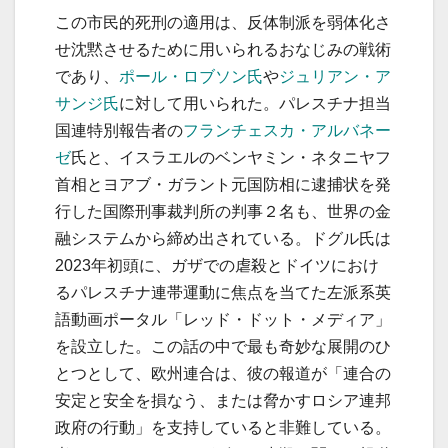
この市民的死刑の適用は、反体制派を弱体化さ
せ沈黙させるために用いられるおなじみの戦術
であり、
ポール・ロブソン氏
や
ジュリアン・ア
サンジ氏
に対して用いられた。パレスチナ担当
国連特別報告者の
フランチェスカ・アルバネー
ゼ
氏と、イスラエルのベンヤミン・ネタニヤフ
首相とヨアブ・ガラント元国防相に逮捕状を発
行した国際刑事裁判所の判事２名も、世界の金
融システムから締め出されている。ドグル氏は
2023年初頭に、ガザでの虐殺とドイツにおけ
るパレスチナ連帯運動に焦点を当てた左派系英
語動画ポータル「レッド・ドット・メディア」
を設立した。この話の中で最も奇妙な展開のひ
とつとして、欧州連合は、彼の報道が「連合の
安定と安全を損なう、または脅かすロシア連邦
政府の行動」を支持していると非難している。