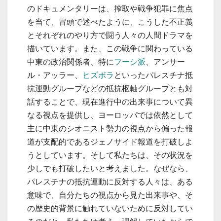
のドキュメンタリーは、搾取や戦争犯罪に焦点
を当て、冒頭で述べたように、こうした不正義
とそれぞれのやり方で闘う人々の人間ドラマを
描いています。また、この戦争に関わっている
中東の政治関係者、特に
フーシ派
、アンサー
ル・アッラー、
ヒズボラ
といったパレスチナ抵
抗運動グループなどの抵抗枢軸グループとも対
話することで、現在進行中の出来事について異
なる視点を提供し、ヨーロッパでは依然として
主に中東のシオニスト勢力の視点から偏った報
道が支配的であるジェノサイド報道を打破しよ
うとしています。そして私たちは、その状況を
少しでも打破したいと考えました。なぜなら、
パレスチナの抵抗運動に反対する人々は、ある
意味で、自分たちの視点から見た出来事や、そ
の歴史的背景に触れていないために反対してい