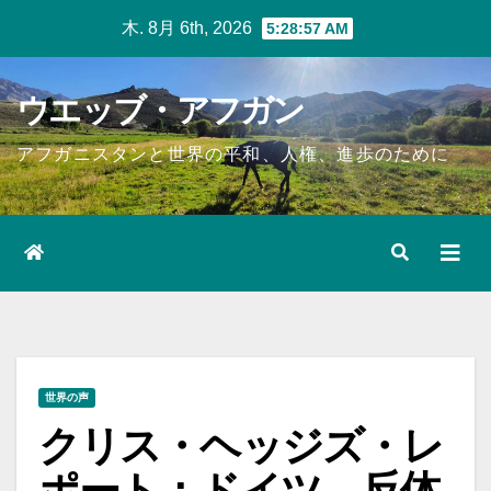
Skip
木. 8月 6th, 2026
5:28:58 AM
to
content
ウエッブ・アフガン
アフガニスタンと世界の平和、人権、進歩のために
世界の声
クリス・ヘッジズ・レ
ポート：ドイツ、反体