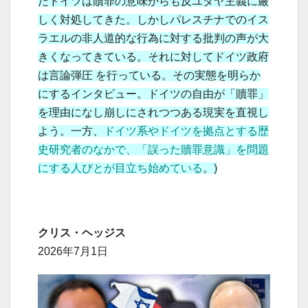
だドイツは贖罪の意味からも反ユダヤ主義に厳
しく対処してきた。しかしパレスチナでのイス
ラエルの非人道的な行為に対する批判の声が大
きくなってきている。それに対してドイツ政府
は言論弾圧 を行っている。その実態を明らか
にするインタビュー。ドイツの自由が「贖罪」
を理由になし崩しにされつつある現実を直視し
よう。一方、
ドイツ系やドイツを拠点とする歴
史研究者のなかで、「誤った贖罪意識」を問題
にする人びとが目立ち始めている
。)
クリス・ヘッジス
2026年7月1日