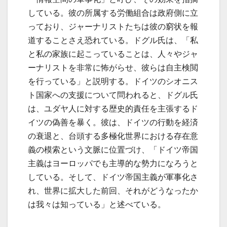
している。彼の所属する労働組合は政府側に立
っており、ジャーナリストたちは彼の窮状を報
道することさえ恐れている。ドグル氏は、「私
と私の家族に起こっていることは、人々やジャ
ーナリストを非常に怖がらせ、彼らは自主検閲
を行っている」と説明する。ドイツのシオニス
ト国家への支援について問われると、ドグル氏
は、ユダヤ人に対する歴史的責任を主張するド
イツの偽善を暴く。彼は、ドイツの行動を経済
の衰退と、台頭する多極化世界における存在意
義の模索という文脈に位置づけ、「ドイツ帝国
主義はヨーロッパでも主導的な勢力になろうと
している。そして、ドイツ帝国主義が軍事化さ
れ、世界に拡大した前回、それがどうなったか
は我々は知っている」と述べている。