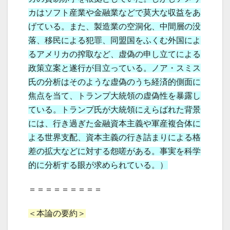
カはソフト産業や金融業などで莫大な収益をあ
げている。また、製造業の空洞化、中間層の没
落、移民による犯罪、同盟国をふくむ外国によ
るアメリカの搾取など、虚偽の申し立てによる
政策立案と遂行が目立っている。ノア・スミス
氏の分析はそのような虚偽のうち経済的側面に
焦点を当て、トランプ大統領の虚偽性を暴露し
ている。トランプ氏が大統領にえらばれた背景
には、行き過ぎた金融資本主義や軍産複合体に
よる世界支配、資本主義の行き詰まりによる格
差の拡大などに対する怨嗟がある。事実を科学
的に分析する眼が求められている。）
＝＝＝＝＝＝＝＝＝
＜本論の要約＞