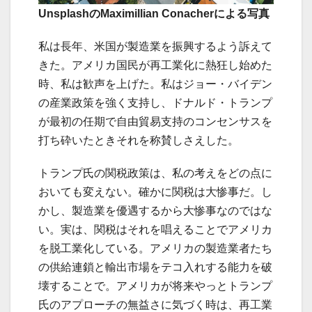
UnsplashのMaximillian Conacherによる写真
私は長年、米国が製造業を振興するよう訴えて
きた。アメリカ国民が再工業化に熱狂し始めた
時、私は歓声を上げた。私はジョー・バイデン
の産業政策を強く支持し、ドナルド・トランプ
が最初の任期で自由貿易支持のコンセンサスを
打ち砕いたときそれを称賛しさえした。
トランプ氏の関税政策は、私の考えをどの点に
おいても変えない。確かに関税は大惨事だ。し
かし、製造業を優遇するから大惨事なのではな
い。実は、関税はそれを唱えることでアメリカ
を脱工業化している。アメリカの製造業者たち
の供給連鎖と輸出市場をテコ入れする能力を破
壊することで。アメリカが将来やっとトランプ
氏のアプローチの無益さに気づく時は、再工業