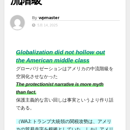
By
wpmaster
5月 14, 2025
Globalization did not hollow out
the American middle class
グローバリゼーションはアメリカの中流階級を
空洞化させなかった
The protectionist narrative is more myth
than fact.
保護主義的な言い回しは事実というより作り話
である。
（WAJ: トランプ大統領の関税攻勢は、アメリ
カの貿易赤字を根拠としていた。しかしアメリ