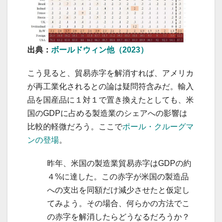
出典：
ボールドウィン他（2023）
こう見ると、貿易赤字を解消すれば、アメリカ
が再工業化されるとの論は疑問符含みだ。輸入
品を国産品に１対１で置き換えたとしても、米
国のGDPに占める製造業のシェアへの影響は
比較的軽微だろう。ここで
ポール・クルーグマ
ンの登場
。
昨年、米国の製造業貿易赤字はGDPの約
４%に達した。この赤字が米国の製造品
への支出を同額だけ減少させたと仮定し
てみよう。その場合、何らかの方法でこ
の赤字を解消したらどうなるだろうか？