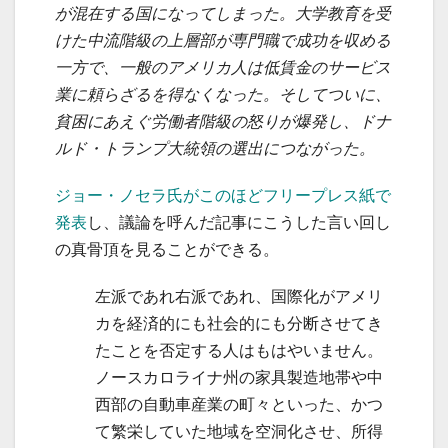
が混在する国になってしまった。大学教育を受
けた中流階級の上層部が専門職で成功を収める
一方で、一般のアメリカ人は低賃金のサービス
業に頼らざるを得なくなった。そしてついに、
貧困にあえぐ労働者階級の怒りが爆発し、ドナ
ルド・トランプ大統領の選出につながった。
ジョー・ノセラ氏がこのほどフリープレス紙で
発表
し、議論を呼んだ記事にこうした言い回し
の真骨頂を見ることができる。
左派であれ右派であれ、国際化がアメリ
カを経済的にも社会的にも分断させてき
たことを否定する人はもはやいません。
ノースカロライナ州の家具製造地帯や中
西部の自動車産業の町々といった、かつ
て繁栄していた地域を空洞化させ、所得