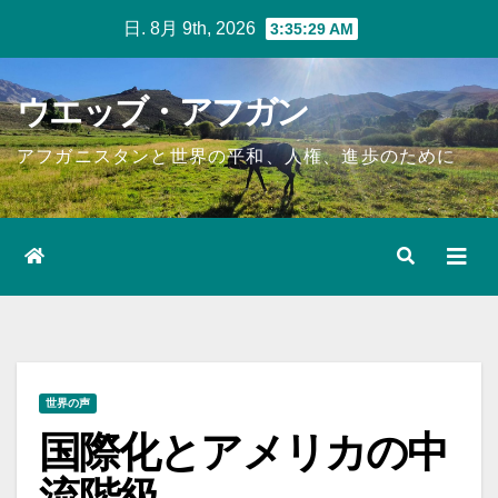
Skip
日. 8月 9th, 2026
3:35:30 AM
to
content
ウエッブ・アフガン
アフガニスタンと世界の平和、人権、進歩のために
世界の声
国際化とアメリカの中
流階級