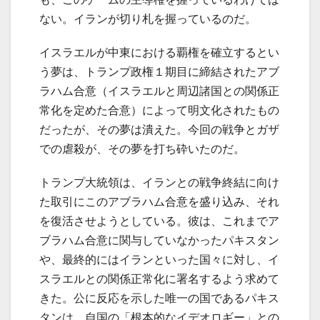
ない。イランが切り札を握っているのだ。
イスラエルが中東における覇権を確立するとい
う夢は、トランプ政権１期目に締結されたアブ
ラハム合意（イスラエルと周辺諸国との関係正
常化を定めた合意）によって明文化されたもの
だったが、その夢は潰えた。今回の戦争とガザ
での虐殺が、その夢を打ち砕いたのだ。
トランプ大統領は、イランとの戦争終結に向け
た取引にこのアブラハム合意を盛り込み、それ
を復活させようとしている。彼は、これまでア
ブラハム合意に関与していなかったパキスタン
や、最終的にはイランといった国々に対し、イ
スラエルとの関係正常化に署名するよう求めて
きた。公に反応を示した唯一の国であるパキス
タンは、自国の「根本的なイデオロギー」との