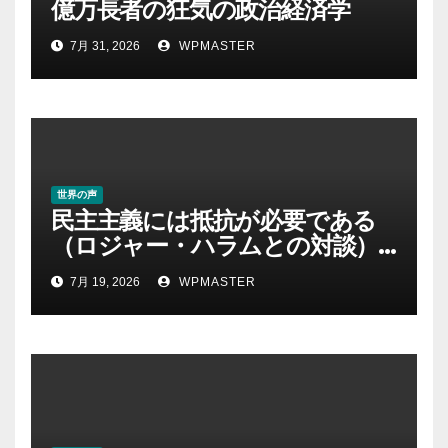
億万長者の狂気の政治経済学
7月 31, 2026
WPMASTER
世界の声
民主主義には抵抗が必要である
（ロジャー・ハラムとの対談）
｜クリス・ヘッジズ・レポート
7月 19, 2026
WPMASTER