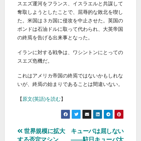
スエズ運河をフランス、イスラエルと共謀して
奪取しようとしたことで、屈辱的な敗北を喫し
た。米国は３カ国に侵攻を中止させた。英国の
ポンドは石油ドルに取って代わられ、大英帝国
の終焉を告げる出来事となった。
イランに対する戦争は、ワシントンにとっての
スエズ危機だ。
これはアメリカ帝国の終焉ではないかもしれな
いが、終焉の始まりであることは間違いない。
【
原文(英語)を読む
】
投
世界規模に拡大
キューバは屈しない
する否定マシン
――駐日キューバ大