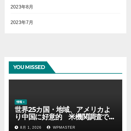
2023年8月
2023年7月
YOU MISSED
情報＋
世界25カ国・地域、アメリカよ
り中国に好意的 米機関調査で初
めて多数派に
8月 1, 2026
WPMASTER