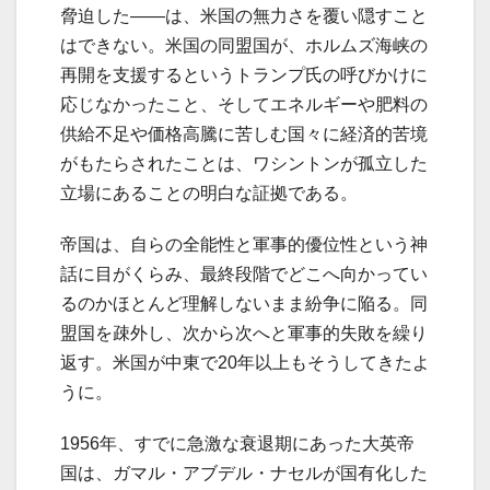
脅迫した――は、米国の無力さを覆い隠すこと
はできない。米国の同盟国が、ホルムズ海峡の
再開を支援するというトランプ氏の呼びかけに
応じなかったこと、そしてエネルギーや肥料の
供給不足や価格高騰に苦しむ国々に経済的苦境
がもたらされたことは、ワシントンが孤立した
立場にあることの明白な証拠である。
帝国は、自らの全能性と軍事的優位性という神
話に目がくらみ、最終段階でどこへ向かってい
るのかほとんど理解しないまま紛争に陥る。同
盟国を疎外し、次から次へと軍事的失敗を繰り
返す。米国が中東で20年以上もそうしてきたよ
うに。
1956年、すでに急激な衰退期にあった大英帝
国は、ガマル・アブデル・ナセルが国有化した