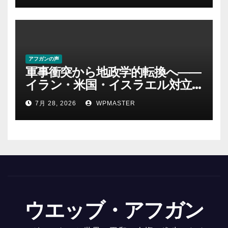
アフガンの声
軍事衝突から地政学的転換へ――
イラン・米国・イスラエル対立
後の中東 権力、抵抗、世界秩序
7月 28, 2026
WPMASTER
を問い直す-第２部
ウエッブ・アフガン