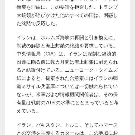
衝突を理由に、この要請を拒否した。トランプ
大統領が呼びかけた他のすべての国は、困惑し
た沈黙で反応した。
イランは、ホルムズ海峡の再開と引き換えに、
制裁の解除と海上封鎖の終結を要求している。
中央情報局（CIA）は、イランは深刻な経済的
困難に陥る前に数カ月間は海上封鎖に耐えられ
ると結論付けている。ニューヨーク・タイムズ
紙によると、提案された合意案にはイランの弾
道ミサイル兵器庫については一切触れられてい
ないが、米軍および情報機関関係者は、その保
有量は戦前の70％の水準にとどまっていると考
えている。
イラン、パキスタン、トルコ、そしてハマース
との交渉を主導するカタールは、この地域にお