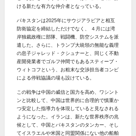
ける新たな有力な仲介者となっている。
パキスタンは2025年にサウジアラビアと相互
防衛協定を締結しただけでなく、 ４月には湾
岸独裁政権に部隊、戦闘機、防空システムを派
遣した。さらに、トランプ大統領の無能な義理
の息子ジャレッド・クシュナーと、同じく不動
産開発業者でゴルフ仲間でもあるスティーブ・
ウィトコフという、お粗末な交渉担当者コンビ
による停戦協議の場も設けている。
この戦争は中国の威信と国力を高め、ワシント
ンと比較して、中国は世界的に合理的で慎重か
つ安定した指導力を体現していると見なされる
ようになった。イランは、新たな世界秩序の兆
候として、中国とパキスタンのタンカー、そし
てイスラエルや米国と同盟関係にない他の船舶