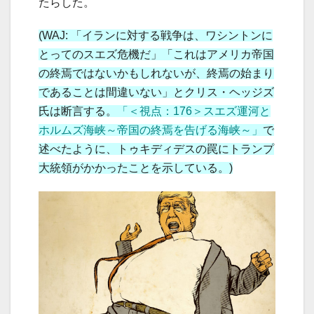
たらした。
(WAJ: 「イランに対する戦争は、ワシントンに
とってのスエズ危機だ」「これはアメリカ帝国
の終焉ではないかもしれないが、終焉の始まり
であることは間違いない」とクリス・ヘッジズ
氏は断言する。
「＜視点：176＞スエズ運河と
ホルムズ海峡～帝国の終焉を告げる海峡～」
で
述べたように、トゥキディデスの罠にトランプ
大統領がかかったことを示している。)