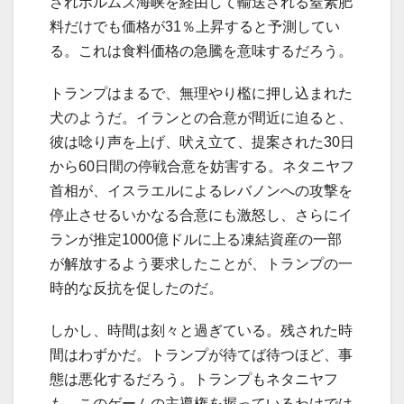
されホルムズ海峡を経由して輸送される窒素肥
料だけでも価格が31％上昇すると予測してい
る。これは食料価格の急騰を意味するだろう。
トランプはまるで、無理やり檻に押し込まれた
犬のようだ。イランとの合意が間近に迫ると、
彼は唸り声を上げ、吠え立て、提案された30日
から60日間の停戦合意を妨害する。ネタニヤフ
首相が、イスラエルによるレバノンへの攻撃を
停止させるいかなる合意にも激怒し、さらにイ
ランが推定1000億ドルに上る凍結資産の一部
が解放するよう要求したことが、トランプの一
時的な反抗を促したのだ。
しかし、時間は刻々と過ぎている。残された時
間はわずかだ。トランプが待てば待つほど、事
態は悪化するだろう。トランプもネタニヤフ
も、このゲームの主導権を握っているわけでは