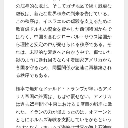
の屈辱的な敗北、そしてガザ地区で続く残虐な
虐殺は、新たな世界秩序の到来を告げている。
この秩序は、イスラエルの虐殺を支えるために
数百億ドルもの資金を費やした西側諸国からで
はなく、中国を含むグローバル・サウス諸国か
ら理性と安定の声が発せられる秩序である。そ
れは、末期的な衰退へと向かう中で、傷ついた
獣のように暴れ回るならず者国家アメリカから
各国を守るため、同盟関係が急速に再構築され
る秩序でもある。
軽率で無知なドナルド・トランプが率いるアメ
リカ帝国の終焉は、もはや覆せない。アメリカ
は過去25年間で中東における６度目の戦争に敗
れた。イランの力が強まったのは、オマーンと
ともにホルムズ海峡を支配しているからという
だけでなく（ホルムズ海峡は世界の海上石油輸