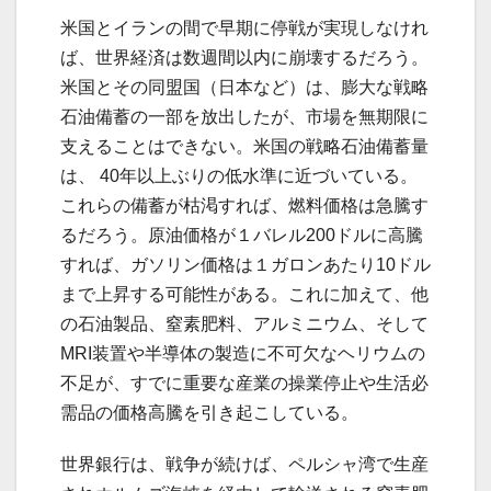
米国とイランの間で早期に停戦が実現しなけれ
ば、世界経済は数週間以内に崩壊するだろう。
米国とその同盟国（日本など）は、膨大な戦略
石油備蓄の一部を放出したが、市場を無期限に
支えることはできない。米国の戦略石油備蓄量
は、 40年以上ぶりの低水準に近づいている。
これらの備蓄が枯渇すれば、燃料価格は急騰す
るだろう。原油価格が１バレル200ドルに高騰
すれば、ガソリン価格は１ガロンあたり10ドル
まで上昇する可能性がある。これに加えて、他
の石油製品、窒素肥料、アルミニウム、そして
MRI装置や半導体の製造に不可欠なヘリウムの
不足が、すでに重要な産業の操業停止や生活必
需品の価格高騰を引き起こしている。
世界銀行は、戦争が続けば、ペルシャ湾で生産