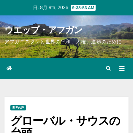
Skip
日. 8月 9th, 2026
9:38:54 AM
to
content
ウエッブ・アフガン
アフガニスタンと世界の平和、人権、進歩のために
世界の声
グローバル・サウスの
台頭