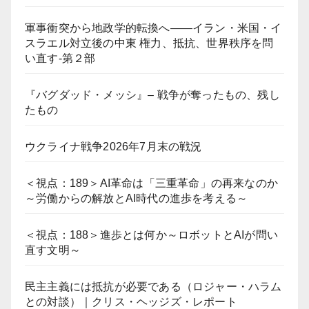
軍事衝突から地政学的転換へ――イラン・米国・イ
スラエル対立後の中東 権力、抵抗、世界秩序を問
い直す-第２部
『バグダッド・メッシ』– 戦争が奪ったもの、残し
たもの
ウクライナ戦争2026年7月末の戦況
＜視点：189＞AI革命は「三重革命」の再来なのか
～労働からの解放とAI時代の進歩を考える～
＜視点：188＞進歩とは何か～ロボットとAIが問い
直す文明～
民主主義には抵抗が必要である（ロジャー・ハラム
との対談）｜クリス・ヘッジズ・レポート