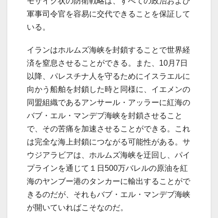
モザイク状の防衛戦略は、すべての政治および
軍事司令官を容易に交代できることを保証して
いる。
イランはホルムズ海峡を封鎖することで世界経
済を窒息させることができる。また、10月7日
以降、パレスチナ人を守るためにイスラエルに
向かう船舶を封鎖した時と同様に、イエメンの
同盟組織であるアンサール・アッラーに紅海の
バブ・エル・マンデブ海峡を封鎖させること
で、その苦痛を加速させることができる。これ
は完全な海上封鎖につながる可能性がある。サ
ウジアラビアは、ホルムズ海峡を迂回し、パイ
プラインを通じて１日500万バレルの原油を紅
海のヤンブー港のタンカーに輸出することがで
きるのだが、それもバブ・エル・マンデブ海峡
が開いていればこそなのだ。