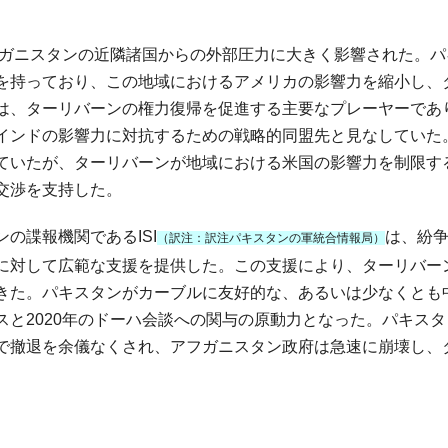
フガニスタンの近隣諸国からの外部圧力に大きく影響された。パ
を持っており、この地域におけるアメリカの影響力を縮小し、
は、ターリバーンの権力復帰を促進する主要なプレーヤーであ
インドの影響力に対抗するための戦略的同盟先と見なしていた
ていたが、ターリバーンが地域における米国の影響力を制限す
交渉を支持した。
の諜報機関であるISI
は、紛
（訳注：訳注パキスタンの軍統合情報局）
に対して広範な支援を提供した。この支援により、ターリバー
きた。パキスタンがカーブルに友好的な、あるいは少なくとも
と2020年のドーハ会談への関与の原動力となった。パキスタ
で撤退を余儀なくされ、アフガニスタン政府は急速に崩壊し、