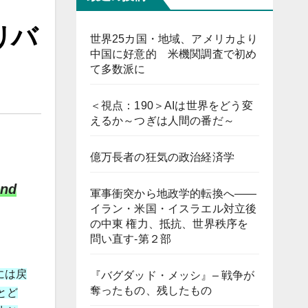
リバ
世界25カ国・地域、アメリカより
中国に好意的 米機関調査で初め
て多数派に
＜視点：190＞AIは世界をどう変
えるか～つぎは人間の番だ～
億万長者の狂気の政治経済学
and
軍事衝突から地政学的転換へ――
イラン・米国・イスラエル対立後
の中東 権力、抵抗、世界秩序を
問い直す-第２部
には戻
『バグダッド・メッシ』– 戦争が
奪ったもの、残したもの
とど