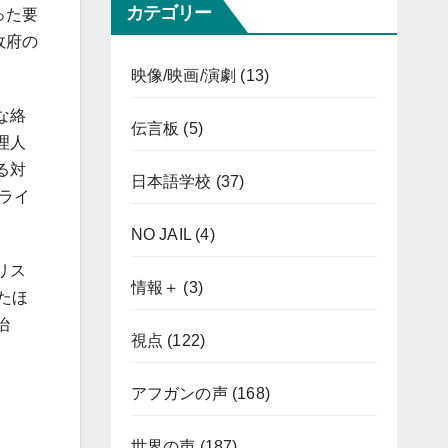
カテゴリー
った要
政府の
映像/映画/演劇
(13)
な絡
伝言板
(5)
理人
る対
日本語学校
(37)
ライ
NO JAIL
(4)
リス
情報＋
(3)
たほ
治
視点
(122)
アフガンの声
(168)
世界の声
(187)