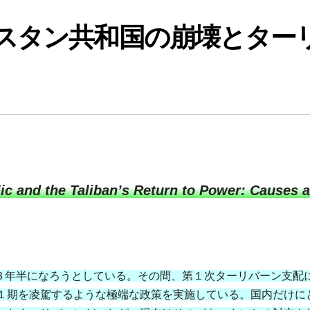
スタン共和国の崩壊とター
ic and the Taliban’s Return to Power: Causes 
して３年半になろうとしている。その間、第１次ターリバーン支配
１期を凌駕するような極端な政策を実施している。国内だけに