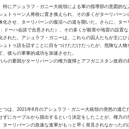
、特にアシュラフ・ガニー大統領による軍の指導部の意図的な
シュトゥーン人将校に置き換えられ、その多くがターリバーン
体化させ、ターリバーンの復活への道を開いた。さらに、ター
注：ドーハ会談で合意された）、その多くが殺害や地雷の設置な
化された。アシュラフ・ガニーは、これらの囚人たちが主にひ
シュトゥ語を話すことに目をつけただけだったが、危険な人物
て、彼らの軍事的成功を加速させた。
れらの要因がターリバーンの権力復帰とアフガニスタン政府の
つは、2021年8月のアシュラフ・ガニー大統領の突然の逃亡
せずにカーブルから脱出するという決定をしたことが、権力の
、ターリバーンの急速な進軍がもっと早く発見されなかったの