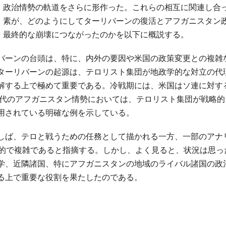
政治情勢の軌道をさらに形作った。これらの相互に関連し合
素が、どのようにしてターリバーンの復活とアフガニスタン
最終的な崩壊につながったのかを以下に概説する。
バーンの台頭は、特に、内外の要因や米国の政策変更との複雑
ターリバーンの起源は、テロリスト集団が地政学的な対立の代
解する上で極めて重要である。冷戦期には、米国はソ連に対す
年代のアフガニスタン情勢においては、テロリスト集団が戦略的
用されている明確な例を示している。
しば、テロと戦うための任務として描かれる一方、一部のアナ
面的で複雑であると指摘する。しかし、よく見ると、状況は思っ
学、近隣諸国、特にアフガニスタンの地域のライバル諸国の政
る上で重要な役割を果たしたのである。