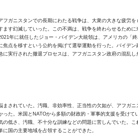
アフガニスタンでの長期にわたる戦争は、大衆の大きな疲労を
すます幻滅していった。この不満は、戦争を終わらせるために
021年に就任したジョー・バイデン大統領は、アメリカの「終
に焦点を移すという公約を掲げて選挙運動を行った。バイデン
急に実行された撤退プロセスは、アフガニスタン政府の混乱し
悩まされていた。汚職、非効率性、正当性の欠如が、アフガニ
かった。米国とNATOから多額の財政的・軍事的支援を受けて
気の低さ、汚職、不十分な訓練などの問題に苦しんでいた。こ
単に国の主要地域を占領することができた。