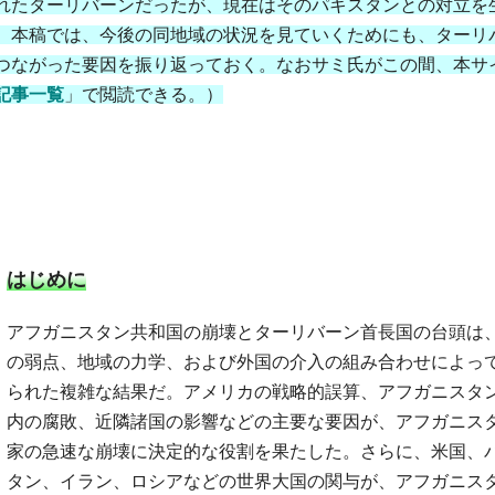
れたターリバーンだったが、現在はそのパキスタンとの対立を
。本稿では、今後の同地域の状況を見ていくためにも、ターリ
つながった要因を振り返っておく。
なおサミ氏がこの間、本サ
記事一覧
」で閲読できる。）
はじめに
アフガニスタン共和国の崩壊とターリバーン首長国の台頭は
の弱点、地域の力学、および外国の介入の組み合わせによっ
られた複雑な結果だ。アメリカの戦略的誤算、アフガニスタ
内の腐敗、近隣諸国の影響などの主要な要因が、アフガニス
家の急速な崩壊に決定的な役割を果たした。さらに、米国、
タン、イラン、ロシアなどの世界大国の関与が、アフガニス