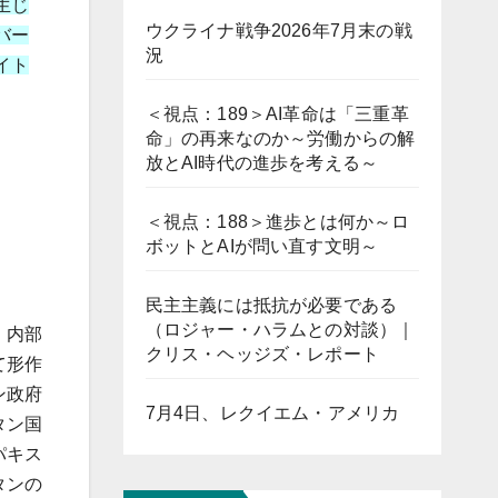
生じ
ウクライナ戦争2026年7月末の戦
バー
況
イト
＜視点：189＞AI革命は「三重革
命」の再来なのか～労働からの解
放とAI時代の進歩を考える～
＜視点：188＞進歩とは何か～ロ
ボットとAIが問い直す文明～
民主主義には抵抗が必要である
（ロジャー・ハラムとの対談）｜
、内部
クリス・ヘッジズ・レポート
て形作
ン政府
7月4日、レクイエム・アメリカ
タン国
パキス
タンの