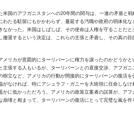
た米国のアフガニスタンへの20年間の関与は、一連の矛盾と戦
にわたる駐留にもかかわらず、蔓延する汚職や政府の弱体化な
きなかった。米国はしばしば、その使命は人権を守ることだと
し撤退するという決定は、これらの主張と矛盾し、その真の目
アメリカが意図的にターリバーンに権力を譲ったのかどうかと
と主張する人もいるが、ターリバーンとの直接交渉、アフガニ
の樹立など、アメリカの行動が間接的にターリバーンの復活を
協がなければ、特にアシュラフ・ガニーを大統領に任命しなけ
遥かに低かっただろう。アメリカの政策立案者の誤算が、アフ
な崩壊と相まって、ターリバーンの復活にとって完璧な嵐を作