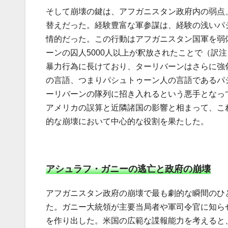
そして崩壊の鍵は、アフガニスタン政府内の弱点
替えだった。経験豊富な軍参謀は、経験の浅いパ
情的だった。この行動はアフガニスタン国軍を弱
ーンの囚人5000人以上が釈放されたことで（訳
暴力行為に長けており、ターリバーンはさらに強
の言語、つまりパシュトゥーン人の言語であるパ
ーリバーンの隊列に招き入れるという悪手となっ
アメリカの誤算と近隣諸国の影響と相まって、こ
的な崩壊において中心的な役割を果たした。
アシュラフ・ガニーの逃亡と政府の崩壊
アフガニスタン政府の崩壊で最も劇的な瞬間のひと
た。ガニー大統領が主要当局者や軍司令官に知ら
を作り出した。米国の広範な諜報能力を考えると