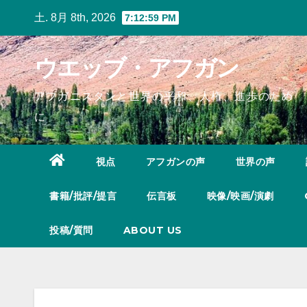
Skip
土. 8月 8th, 2026
7:13:00 PM
to
content
ウエッブ・アフガン
アフガニスタンと世界の平和、人権、進歩のため
に
視点
アフガンの声
世界の声
書籍/批評/提言
伝言板
映像/映画/演劇
投稿/質問
ABOUT US