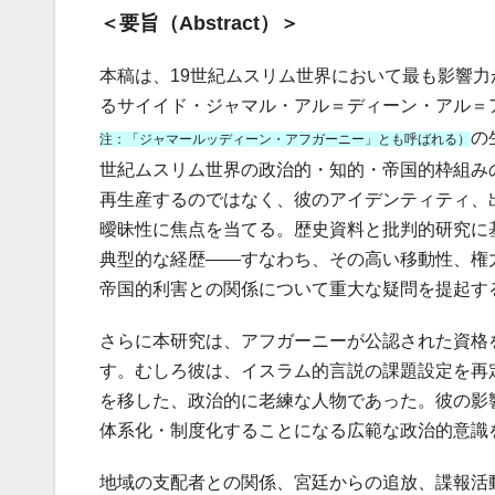
＜要旨（Abstract）＞
本稿は、19世紀ムスリム世界において最も影響
るサイイド・ジャマル・アル＝ディーン・アル＝アフガーニー（ S
の
注：「ジャマールッディーン・アフガーニー」とも呼ばれる）
世紀ムスリム世界の政治的・知的・帝国的枠組み
再生産するのではなく、彼のアイデンティティ、
曖昧性に焦点を当てる。歴史資料と批判的研究に
典型的な経歴――すなわち、その高い移動性、権
帝国的利害との関係について重大な疑問を提起す
さらに本研究は、アフガーニーが公認された資格
す。むしろ彼は、イスラム的言説の課題設定を再
を移した、政治的に老練な人物であった。彼の影
体系化・制度化することになる広範な政治的意識
地域の支配者との関係、宮廷からの追放、諜報活