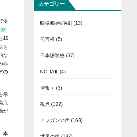
カテゴリー
であ
映像/映画/演劇
(13)
（訳
19
伝言板
(5)
語を
的な
日本語学校
(37)
の非
NO JAIL
(4)
アの
情報＋
(3)
を示
焦点
視点
(122)
動が
アフガンの声
(168)
、本
世界の声
(187)