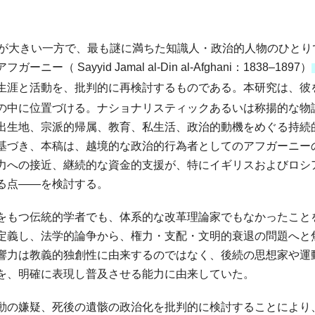
力が大きい一方で、最も謎に満ちた知識人・政治的人物のひとり
ayyid Jamal al-Din al-Afghani：1838–1897）
生涯と活動を、批判的に再検討するものである。本研究は、彼を
の中に位置づける。ナショナリスティックあるいは称揚的な物
出生地、宗派的帰属、教育、私生活、政治的動機をめぐる持続
基づき、本稿は、越境的な政治的行為者としてのアフガーニー
力への接近、継続的な資金的支援が、特にイギリスおよびロシ
る点――を検討する。
をもつ伝統的学者でも、体系的な改革理論家でもなかったこと
定義し、法学的論争から、権力・支配・文明的衰退の問題へと
響力は教義的独創性に由来するのではなく、後続の思想家や運
を、明確に表現し普及させる能力に由来していた。
動の嫌疑、死後の遺骸の政治化を批判的に検討することにより