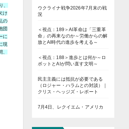
り、
ウクライナ戦争2026年7月末の戦
欠け
況
乱の
胞団
＜視点：189＞AI革命は「三重革
命」の再来なのか～労働からの解
ーに
放とAI時代の進歩を考える～
に現
間、
＜視点：188＞進歩とは何か～ロ
ボットとAIが問い直す文明～
民主主義には抵抗が必要である
（ロジャー・ハラムとの対談）｜
クリス・ヘッジズ・レポート
7月4日、レクイエム・アメリカ