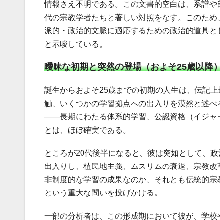
情報さえ不明である。この文書的空白は、系譜や
代の宗教学者たちと著しい対照をなす。このため
派的・政治的文脈に適応するための政治的道具と
と示唆している。
曖昧な初期と突然の登場（およそ25歳以降
誕生からおよそ25歳までの初期の人生は、伝記
触、いくつかの学習拠点への出入りを漠然と述べ
――長期にわたる体系的学習、公認資格（イジャ
とは、ほぼ確実である。
ところが20代後半になると、彼は突如として、
出入りし、植民地主義、ムスリムの衰退、宗教改
非制度的な学習の成果なのか、それとも伝統的宗
という重大な問いを投げかける。
一部の分析者は、この形成期において彼が、学校