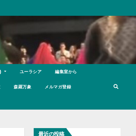
)
ユーラシア
編集室から
旅
森羅万象
メルマガ登録
最近の投稿