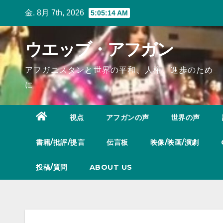
Skip
金. 8月 7th, 2026
5:05:15 AM
to
content
ウエッブ・アフガン
アフガニスタンと世界の平和、人権、進歩のため
に
視点
アフガンの声
世界の声
書籍/批評/提言
伝言板
映像/映画/演劇
投稿/質問
ABOUT US