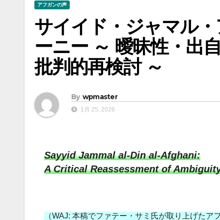
アフガンの声
サイイド・ジャマル・
ーニー ～ 曖昧性・出
批判的再検討 ～
By
wpmaster
1月 25, 2026
Sayyid Jammal al-Din al-Afghani:
A Critical Reassessment of Ambiguit
（WAJ: 本稿でファテー・サミ氏が取り上げた