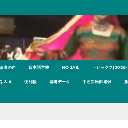
読者の声
日本語学校
NO JAIL
トピックス(2026-
Q & A
便利帳
基礎データ
中村哲医師追悼