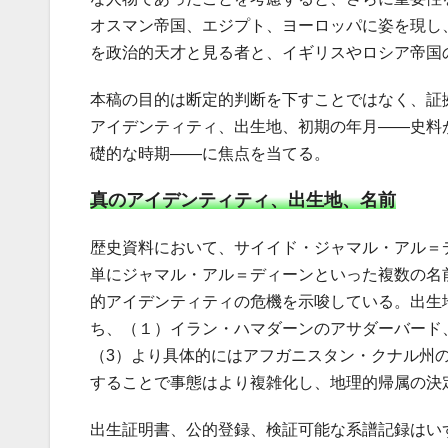
オスマン帝国、エジプト、ヨーロッパに姿を現し
を政治的天才と見る者と、イギリスやロシア帝国
本稿の目的は断定的判断を下すことではなく、証
アイデンティティ、出生地、初期の年月――史料
礎的な時期――に焦点を当てる。
真のアイデンティティ、出生地、名前
歴史資料において、サイイド・ジャマル・アル＝
単にジャマル・アル＝ディーンといった複数の名
的アイデンティティの危機を示唆している。出生
ち、（１）イラン・ハマダーンのアサダーバード
（3）より具体的にはアフガニスタン・クナル州
することで事態はより複雑化し、地理的帰属の決
出生証明書、公的登録、検証可能な系譜記録はい