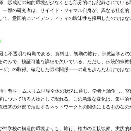
師、形成期の知的環境が少なくとも部分的には記録されている
、一部の研究者は、サイイド・ジャマル自身が、異なる社会的
して、意図的にアイデンティティの曖昧性を採用したのではな
）
上最も不透明な時期である。資料は、初期の旅行、宗教諸学との
るのみで、検証可能な詳細を欠いている。ただし、伝統的宗教
ーザ）の取得、確定した師弟関係――の道を歩んだわけではな
政治・哲学・ムスリム世界全体の状況に通じ、学者と論争し、宮
革について語る人物として現れる。この急激な変化は、集中的
教機関の外部で活動するネットワークとの関係によるものなの
や神学校の構造的環境よりも、旅行、権力の直接観察、実践的