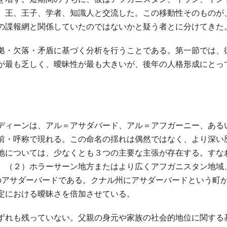
、王、王子、学者、知識人と交流した。この移動性そのものが
の諜報網と関係していたのではないかと疑う者とに分けてきた
拠・欠落・矛盾に基づく分析を行うことである。第一節では、
が最も乏しく、曖昧性が最も大きいが、後年の人格形成にとっ
ディーンは、アル＝アサダバード、アル＝アフガーニー、ある
前・呼称で現れる。この命名の揺れは偶然ではなく、より深い
地については、少なくとも３つの主要な主張が存在する。すな
、（２）ホラーサーン地方またはより広くアフガニスタン地域
のアサダーバードである。クナル州にアサダーバードという町
定における曖昧さを倍加させている。
ずれも残っていない。父親の身元や家族の社会的地位に関する