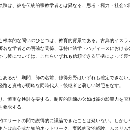
軌跡は、彼を伝統的宗教学者とは異なる、思考・権力・社会の
も根本的な問いのひとつは、教育的背景である。古典的イスラ
著名な学者との明確な関係、③特に法学・ハディースにおける
かし彼については、これらいずれも信頼できる証拠によって裏
もあるが、期間、師の名前、修得分野はいずれも確定できない
経路と資格が明確な同時代人・後継者と著しい対照をなす。
り、慎重な検討を要する。制度的訓練の欠如は彼の影響力を否
を要求する。
的エリートの間で説得的に議論できたことは疑いない。しかし
または非公式な知的ネットワーク、実践的政治経験、ムスリム