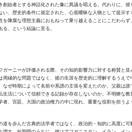
き創始者とする神話化された像に異議を唱える。代わりに、彼
ない、歴史的条件に規定された、心底曖昧な人物として提示す
性を陳腐な理想主義におもねって乗り越えることにこだわらず
ある、という結論に至る。
フガーニーが評価される際、その知的影響力に対する称賛と並
は周縁的な問題ではなく、彼の生涯を歴史的に理解するうえで
。なぜ時期によって名前や系譜の主張を変えたのか。父親は誰
私生活について信頼できる記録が存在しないのか。不明瞭な教
学者、宮廷、大国の政治権力の中に現れ、重要な役割を担うよ
の道を歩んだ古典的法学者ではなく、政治的・知的に高度に可
を増す。短期間のうちに、彼はアフガニスタン、イラン、イン