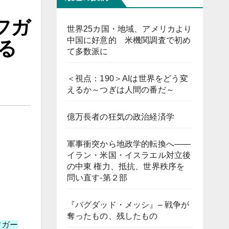
フガ
世界25カ国・地域、アメリカより
中国に好意的 米機関調査で初め
る
て多数派に
＜視点：190＞AIは世界をどう変
えるか～つぎは人間の番だ～
億万長者の狂気の政治経済学
軍事衝突から地政学的転換へ――
イラン・米国・イスラエル対立後
の中東 権力、抵抗、世界秩序を
問い直す-第２部
『バグダッド・メッシ』– 戦争が
奪ったもの、残したもの
フガー