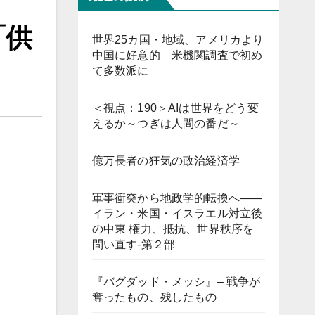
「供
世界25カ国・地域、アメリカより
中国に好意的 米機関調査で初め
て多数派に
＜視点：190＞AIは世界をどう変
えるか～つぎは人間の番だ～
億万長者の狂気の政治経済学
軍事衝突から地政学的転換へ――
イラン・米国・イスラエル対立後
の中東 権力、抵抗、世界秩序を
問い直す-第２部
『バグダッド・メッシ』– 戦争が
奪ったもの、残したもの