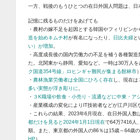
一方、戦後のもうひとつの在日外国人問題は、日
記憶に残るものだけをあげても
・農村の嫁不足を起因とする韓国やフィリピンか
造を始めキムチ村
が有名になったり、
日比夫婦
と
い）が増加
。
・高度成長後の国内労働力の不足を補う各種製造
た。北関東から静岡、愛知など。一時は30万人を
ク国道354号線」ロヒンギャ難民が集まる館林市
・
農林漁業労働者は全国にひろく存在
し、現在は
多い実態が浮き彫りに
。
・
３K職場や飲食・小売り・流通などに中東・ア
・産業構成の変化によりIT技術者などが江戸川区
・これらの結果、2023年6月現在、在日外国人数は3
都だけを見ると2024年1月1日現在
で64万741
順。また、東京都の外国人の86％は15歳～64歳
HP
）