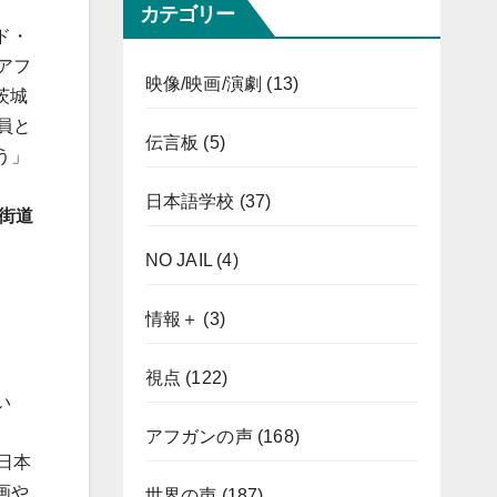
カテゴリー
ド・
アフ
映像/映画/演劇
(13)
茨城
員と
伝言板
(5)
う」
日本語学校
(37)
街道
NO JAIL
(4)
情報＋
(3)
視点
(122)
い
アフガンの声
(168)
日本
画や
世界の声
(187)