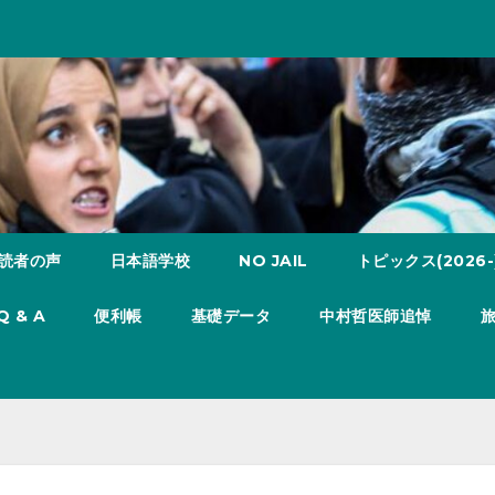
読者の声
日本語学校
NO JAIL
トピックス(2026-
Q & A
便利帳
基礎データ
中村哲医師追悼