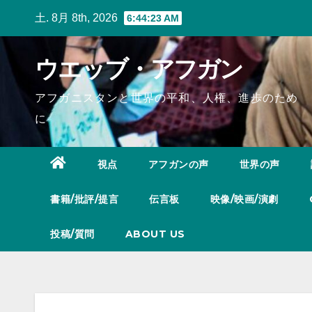
Skip
土. 8月 8th, 2026
6:44:24 AM
to
content
ウエッブ・アフガン
アフガニスタンと世界の平和、人権、進歩のため
に
視点
アフガンの声
世界の声
書籍/批評/提言
伝言板
映像/映画/演劇
投稿/質問
ABOUT US