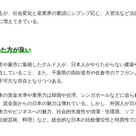
るが、社会変化と産業界の要請にシブシブ応じ、入管法など法
に増えてきている。
めた方が良い
市や蕨市に集積したクルド人が、日本人がやりたがらない建築
在していること、また、千葉県の四街道市や佐倉市のアフガン
不可欠な存在となりつつある。
本の賃金水準や業界力は韓国や台湾、シンガポールなどに迫ら
、賃金面からの日本の魅力は薄れている。しかし、外国人が日
術力やビジネスへの魅力、社会的先進性や清潔・住環境、ソフ
伝統芸術、料理）など、総合的な日本の比較優位性と特異性で