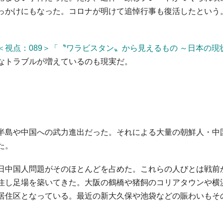
っかけにもなった。コロナが明けて追悼行事も復活したという
＜視点：089＞「〝ワラビスタン〟から見えるもの ～日本の現
なトラブルが増えているのも現実だ。
半島や中国への武力進出だった。それによる大量の朝鮮人・中
た。
日中国人問題がそのほとんどを占めた。これらの人びとは戦前
住し足場を築いてきた。大阪の鶴橋や猪飼のコリアタウンや横
居住区となっている。最近の新大久保や池袋などの賑わいもそ