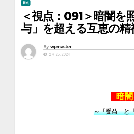
視点
＜視点：091＞暗闇を
与」を超える互恵の精
By
wpmaster
2月 25, 2024
暗闇
～「受益」と