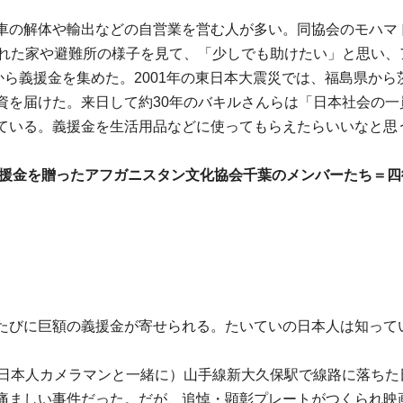
車の解体や輸出などの自営業を営む人が多い。同協会のモハマ
崩れた家や避難所の様子を見て、「少しでも助けたい」と思い、
から義援金を集めた。2001年の東日本大震災では、福島県から
資を届けた。来日して約30年のバキルさんらは「日本社会の一
ている。義援金を生活用品などに使ってもらえたらいいなと思
義援金を贈ったアフガニスタン文化協会千葉のメンバーたち＝四
たびに巨額の義援金が寄せられる。たいていの日本人は知って
（日本人カメラマンと一緒に）山手線新大久保駅で線路に落ちた
痛ましい事件だった。だが、追悼・顕彰プレートがつくられ映