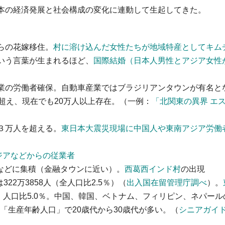
本の経済発展と社会構成の変化に連動して生起してきた。
らの花嫁移住。
村に溶け込んだ女性たちが地域特産としてキム
いう言葉が生まれるほど、
国際結婚（日本人男性とアジア女性
業の労働者確保。自動車産業ではブラジリアンタウンが有名と
超え、現在でも20万人以上存在。（一例：
「北関東の異界 エ
）
３万人を超える。
東日本大震災現場に中国人や東南アジア労働
ジアなどからの従業者
などに集積（金融タウンに近い）。
西葛西インド村
の出現
22万3858人（全人口比2.5％）（
出入国在留管理庁調べ
）。
6人、人口比5.0％。中国、韓国、ベトナム、フィリピン、ネパール
の「生産年齢人口」で20歳代から30歳代が多い。（
シニアガイ