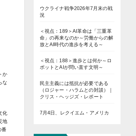
ウクライナ戦争2026年7月末の戦
況
＜視点：189＞AI革命は「三重革
命」の再来なのか～労働からの解
放とAI時代の進歩を考える～
＜視点：188＞進歩とは何か～ロ
ボットとAIが問い直す文明～
トか
らな
民主主義には抵抗が必要である
（ロジャー・ハラムとの対談）｜
クリス・ヘッジズ・レポート
7月4日、レクイエム・アメリカ
文化
災地
の番