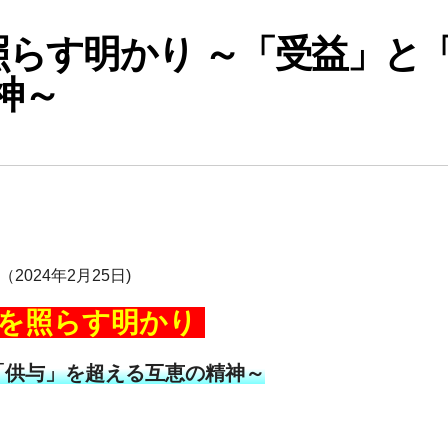
照らす明かり ～「受益」と
神～
（2024年2月25日)
を照らす明かり
「供与」を超える互恵の精神～