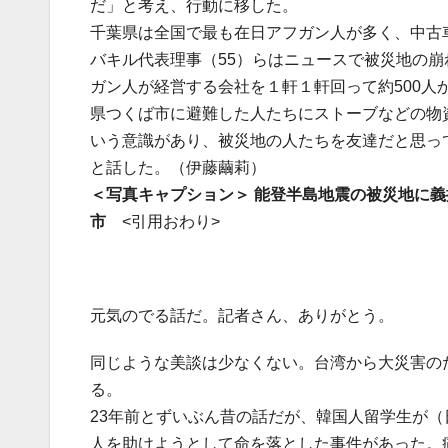
だ」と考え、行動に移した。
千葉県は全国で最も在日アフガン人が多く、中古
バキル代表理事（55）らはニュースで被災地の
ガン人が経営する会社を１軒１軒回って約500人
県つくば市に避難した人たちにストーブなどの物
いう意識があり、被災地の人たちを友達だと思っ
と話した。（伊藤繭莉）
＜写真キャプション＞ 能登半島地震の被災地に
市
<引用おわり>
元気のでる話だ。記者さん、ありがとう。
同じような美談は少なくない。台湾から大災害の
る。
23年前とずいぶん昔の話だが、韓国人留学生が
人を助けようとして命を落とした事件があった。