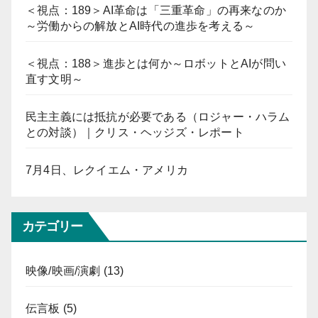
＜視点：189＞AI革命は「三重革命」の再来なのか
～労働からの解放とAI時代の進歩を考える～
＜視点：188＞進歩とは何か～ロボットとAIが問い
直す文明～
民主主義には抵抗が必要である（ロジャー・ハラム
との対談）｜クリス・ヘッジズ・レポート
7月4日、レクイエム・アメリカ
カテゴリー
映像/映画/演劇
(13)
伝言板
(5)