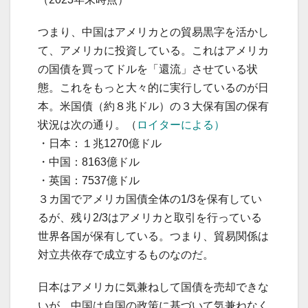
つまり、中国はアメリカとの貿易黒字を活かし
て、アメリカに投資している。これはアメリカ
の国債を買ってドルを「還流」させている状
態。これをもっと大々的に実行しているのが日
本。米国債（約８兆ドル）の３大保有国の保有
状況は次の通り。（
ロイターによる）
・日本：１兆1270億ドル
・中国：8163億ドル
・英国：7537億ドル
３カ国でアメリカ国債全体の1/3を保有してい
るが、残り2/3はアメリカと取引を行っている
世界各国が保有している。つまり、貿易関係は
対立共依存で成立するものなのだ。
日本はアメリカに気兼ねして国債を売却できな
いが、中国は自国の政策に基づいて気兼ねなく