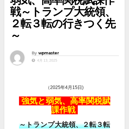
戦～トランプ大統領、
２転３転の行きつく先
～
By
wpmaster
4月 13, 2025
（2025年4月15日)
強気と弱気、高率関税賦
課作戦
～トランプ大統領、２転３転