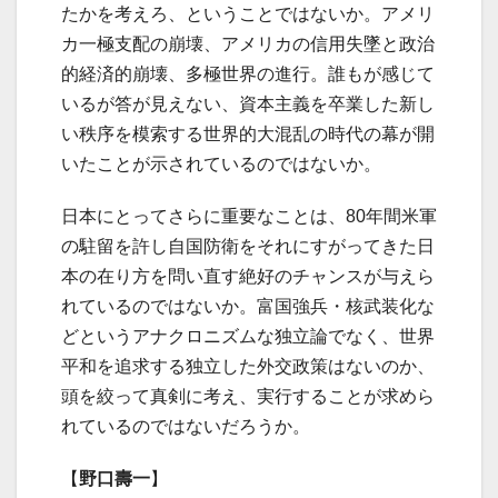
たかを考えろ、ということではないか。アメリ
カ一極支配の崩壊、アメリカの信用失墜と政治
的経済的崩壊、多極世界の進行。誰もが感じて
いるが答が見えない、資本主義を卒業した新し
い秩序を模索する世界的大混乱の時代の幕が開
いたことが示されているのではないか。
日本にとってさらに重要なことは、80年間米軍
の駐留を許し自国防衛をそれにすがってきた日
本の在り方を問い直す絶好のチャンスが与えら
れているのではないか。富国強兵・核武装化な
どというアナクロニズムな独立論でなく、世界
平和を追求する独立した外交政策はないのか、
頭を絞って真剣に考え、実行することが求めら
れているのではないだろうか。
【
野口壽一
】