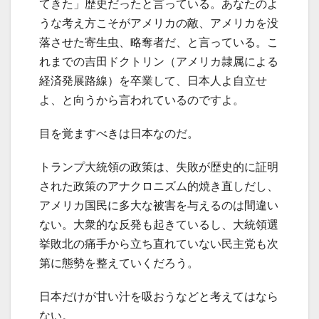
てきた」歴史だったと言っている。あなたのよ
うな考え方こそがアメリカの敵、アメリカを没
落させた寄生虫、略奪者だ、と言っている。こ
れまでの吉田ドクトリン（アメリカ隷属による
経済発展路線）を卒業して、日本人よ自立せ
よ、と向うから言われているのですよ。
目を覚ますべきは日本なのだ。
トランプ大統領の政策は、失敗が歴史的に証明
された政策のアナクロニズム的焼き直しだし、
アメリカ国民に多大な被害を与えるのは間違い
ない。大衆的な反発も起きているし、大統領選
挙敗北の痛手から立ち直れていない民主党も次
第に態勢を整えていくだろう。
日本だけが甘い汁を吸おうなどと考えてはなら
ない。