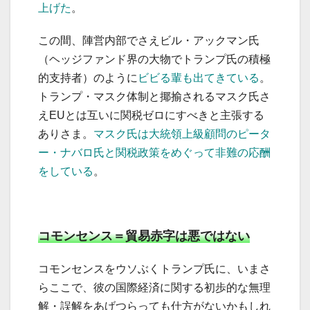
上げた
。
この間、陣営内部でさえビル​​・アックマン氏
（ヘッジファンド界の大物でトランプ氏の積極
的支持者）のように
ビビる輩も出てきている
。
トランプ・マスク体制と揶揄されるマスク氏さ
えEUとは互いに関税ゼロにすべきと主張する
ありさま。
マスク氏は大統領上級顧問のピータ
ー・ナバロ氏と関税政策をめぐって非難の応酬
をしている
。
コモンセンス＝貿易赤字は悪ではない
コモンセンスをウソぶくトランプ氏に、いまさ
らここで、彼の国際経済に関する初歩的な無理
解・誤解をあげつらっても仕方がないかもしれ