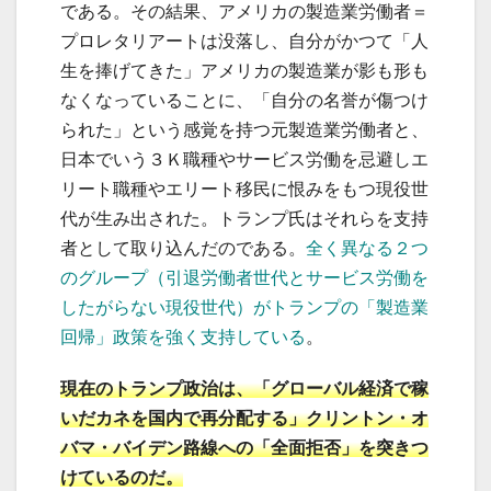
である。その結果、アメリカの製造業労働者＝
プロレタリアートは没落し、自分がかつて「人
生を捧げてきた」アメリカの製造業が影も形も
なくなっていることに、「自分の名誉が傷つけ
られた」という感覚を持つ元製造業労働者と、
日本でいう３Ｋ職種やサービス労働を忌避しエ
リート職種やエリート移民に恨みをもつ現役世
代が生み出された。トランプ氏はそれらを支持
者として取り込んだのである。
全く異なる２つ
のグループ（引退労働者世代とサービス労働を
したがらない現役世代）がトランプの「製造業
回帰」政策を強く支持している
。
現在のトランプ政治は、「グローバル経済で稼
いだカネを国内で再分配する」クリントン・オ
バマ・バイデン路線への「全面拒否」を突きつ
けているのだ。