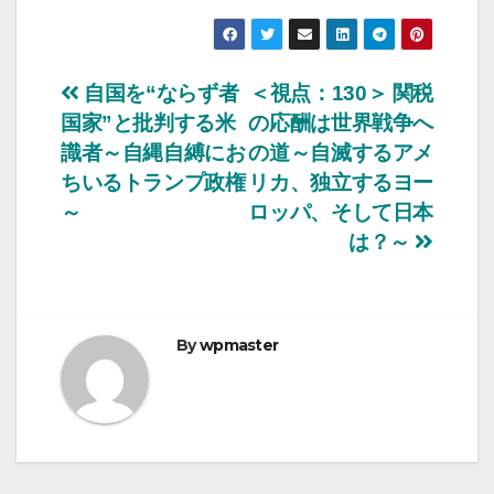
投
自国を“ならず者
＜視点：130＞ 関税
国家”と批判する米
の応酬は世界戦争へ
稿
識者～自縄自縛にお
の道～自滅するアメ
ナ
ちいるトランプ政権
リカ、独立するヨー
～
ロッパ、そして日本
ビ
は？～
ゲ
ー
By
wpmaster
シ
ョ
ン