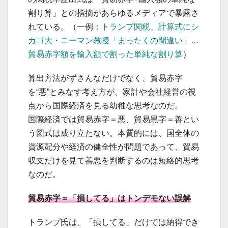
割り算」との指摘があらゆるメディアで暴露さ
れている。（一例：
トランプ関税、計算式にシ
カゴ大・ニーマン教授「まったくの間違い」…
貿易赤字額を輸入額で割った単純な割り算
）
算出方法がずさんなだけでなく、貿易赤字
を“悪”とみなす考え方が、家計や会社経営の視
点から国際経済を見る幼稚な思考なのだ。
国際経済では貿易赤字＝悪、貿易黒字＝善とい
う図式は成り立たない。本質的には、国全体の
資源配分や経済の健全性が問題であって、貿易
収支だけを見て善悪を判断するのは短絡的思考
なのだ。
貿易赤字＝「損してる」はトンデモない誤解
トランプ氏は、「損してる」だけでは納得でき