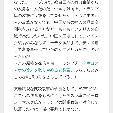
なった。アップルはじめ自国内の有力企業から
の反発を生んだのだ。中国は対抗上、トランプ
氏の攻撃に反撃をして見せたが、べつに中国か
らの反撃がなくても、中国からの輸入製品に高
関税をかけることなど、もともとアメリカの自
滅行為だったのだ。中国を工場にして、ハイテ
ク製品のみならずローテク製品まで、安く製造
して富を享受していたのがアメリカそのものだ
ったのだ。
（この原稿を発信直前、トランプ氏、
今度はス
マホの除外を取りやめると発言
。ふらふらとみ
じめな動揺ぶりをさらしている。）
支離滅裂な関税攻撃の余波として、EV車ビジ
ネスへの逆風をもろにうけたテスラ車のイーロ
ン・マスク氏がトランプの関税政策と対立して
脱落したのは一場の喜劇でしかない。