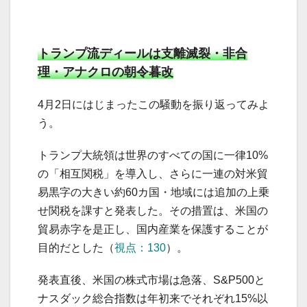
トランプ流ディールは支離滅裂・非合
理・アナクロの朝令暮改
4月2日にはじまったこの騒動を振り返ってみよ
う。
トランプ大統領は世界のすべての国に一律10%
の「相互関税」を導入し、さらに一連の対米貿
易黒字の大きい約60カ国・地域には追加の上乗
せ関税を課すと発表した。​その措置は、米国の
貿易赤字を是正し、国内産業を保護することが
目的だとした（
視点：130
）。
発表直後、米国の株式市場は急落、S&P500と
ナスダック総合指数は年初来でそれぞれ15%以