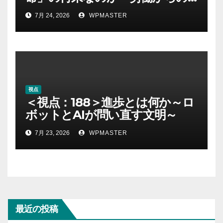
解放とAI時代の進歩を考える～
7月 24, 2026
WPMASTER
視点
＜視点：188＞進歩とは何か～ロ
ボットとAIが問い直す文明～
7月 23, 2026
WPMASTER
最近の投稿