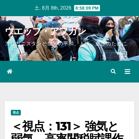
Skip
土. 8月 8th, 2026
8:58:10 PM
to
content
ウエッブ・アフガン
アフガニスタンと世界の平和、人権、進歩のために
視点
＜視点：131＞ 強気と
弱気、高率関税賦課作