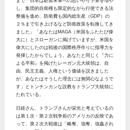
まで「日本は駐留米軍への思いやり予算を増や
し、集団的自衛権も限定的ながら行使できる法
整備を進め、防衛費も国内総生産（GDP）の
２％まで引き上げるなど防衛政策を転換してき
ました」「あなたはMAGA（米国をふたたび偉
大に）とスローガンに掲げていますが、米国を
偉大にしたのは戦後の国際秩序作りに指導力を
発揮したからでしょう。あなたと同じく『力に
よる平和』を掲げたレーガン元大統領は、自
由、民主主義、人権という価値を説きました
が、あなたはそうした理念には無関心なようで
す」とトンチンカンな説教をトランプ大統領に
たれている。
日経さん、トランプさんが栄光と考えているの
は第１次・第２次戦争前のアメリカの反映であ
って、第２次大戦後は「略奪、強奪、強姦され