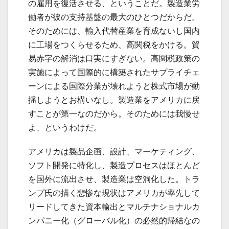
の雇用を復活させる、ということだ。製造業労
働者が彼の支持基盤の最大のひとつだからだ。
そのためには、輸入代替産業を育成ないし国内
に工場をつくらせるため、高関税をかける。貿
易赤字の解消は口実にすぎない。高関税政策の
実施によって国際的に構築されたサプライチェ
ーンによる国際分業が壊れようと株式市場が動
揺しようとお構いなし。製造業をアメリカに戻
すことが第一なのだから。そのためには我慢せ
よ、というわけだ。
アメリカは製品企画、設計、マーケティング、
ソフト開発に特化し、製造プロセスはほとんど
を国外に流出させ、製造業は空洞化した。トラ
ンプ氏の描く悲惨な現状はアメリカが率先して
リードしてきた資本輸出とマルチナショナルカ
ンパニー化（グローバル化）の必然的帰結なの