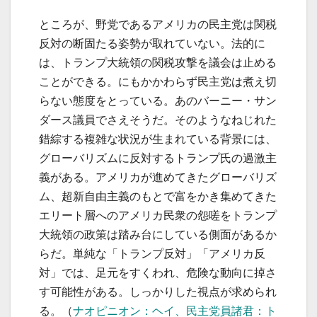
ところが、野党であるアメリカの民主党は関税
反対の断固たる姿勢が取れていない。法的に
は、トランプ大統領の関税攻撃を議会は止める
ことができる。にもかかわらず民主党は煮え切
らない態度をとっている。あのバーニー・サン
ダース議員でさえそうだ。そのようなねじれた
錯綜する複雑な状況が生まれている背景には、
グローバリズムに反対するトランプ氏の過激主
義がある。アメリカが進めてきたグローバリズ
ム、超新自由主義のもとで富をかき集めてきた
エリート層へのアメリカ民衆の怨嗟をトランプ
大統領の政策は踏み台にしている側面があるか
らだ。単純な「トランプ反対」「アメリカ反
対」では、足元をすくわれ、危険な動向に掉さ
す可能性がある。しっかりした視点が求められ
る。（
ナオピニオン：ヘイ、民主党員諸君：ト