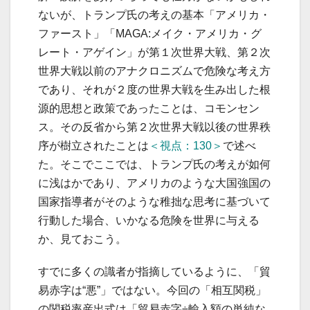
ないが、トランプ氏の考えの基本「アメリカ・
ファースト」「MAGA:メイク・アメリカ・グ
レート・アゲイン」が第１次世界大戦、第２次
世界大戦以前のアナクロニズムで危険な考え方
であり、それが２度の世界大戦を生み出した根
源的思想と政策であったことは、コモンセン
ス。その反省から第２次世界大戦以後の世界秩
序が樹立されたことは
＜視点：130＞
で述べ
た。そこでここでは、トランプ氏の考えが如何
に浅はかであり、アメリカのような大国強国の
国家指導者がそのような稚拙な思考に基づいて
行動した場合、いかなる危険を世界に与える
か、見ておこう。
すでに多くの識者が指摘しているように、「貿
易赤字は“悪”」ではない。今回の「相互関税」
の関税率産出式は「貿易赤字÷輸入額の単純な