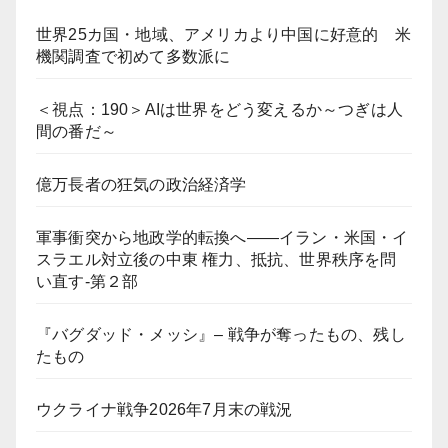
世界25カ国・地域、アメリカより中国に好意的 米
機関調査で初めて多数派に
＜視点：190＞AIは世界をどう変えるか～つぎは人
間の番だ～
億万長者の狂気の政治経済学
軍事衝突から地政学的転換へ――イラン・米国・イ
スラエル対立後の中東 権力、抵抗、世界秩序を問
い直す-第２部
『バグダッド・メッシ』– 戦争が奪ったもの、残し
たもの
ウクライナ戦争2026年7月末の戦況