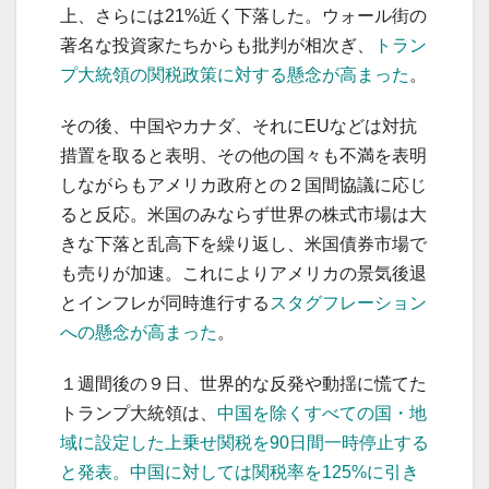
上、さらには21%近く下落した。​ウォール街の
著名な投資家たちからも批判が相次ぎ、
トラン
プ大統領の関税政策に対する懸念が高まった
。
その後、中国やカナダ、それにEUなどは対抗
措置を取ると表明、その他の国々も不満を表明
しながらもアメリカ政府との２国間協議に応じ
ると反応。米国のみならず世界の株式市場は大
きな下落と乱高下を繰り返し、米国債券市場で
も売りが加速。これによりアメリカの景気後退
とインフレが同時進行する
スタグフレーション
への懸念が高まった
。
１週間後の９日、世界的な反発や動揺に慌てた
トランプ大統領は、
中国を除くすべての国・地
域に設定した上乗せ関税を90日間一時停止する
と発表。中国に対しては関税率を125%に引き