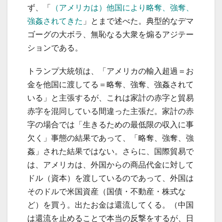
ず、「
（アメリカは）他国により略奪、強奪、
強姦されてきた
」とまで述べた。典型的なデマ
ゴーグの大ボラ、無恥なる大衆を煽るアジテー
ションである。
トランプ大統領は、「アメリカの輸入超過＝お
金を他国に渡してる＝略奪、強奪、強姦されて
いる」と主張するが、これは家計の赤字と貿易
赤字を混同している間違った主張だ。家計の赤
字の場合では「生きるための最低限の収入に事
欠く」事態の結果であって、「略奪、強奪、強
姦」された結果ではない。さらに、国際貿易で
は、アメリカは、外国からの商品代金に対して
ドル（資本）を渡しているのであって、外国は
そのドルで米国資産（国債・不動産・株式な
ど）を買う。出たお金は還流してくる。（中国
は還流を止めることで本当の反撃をするが、日