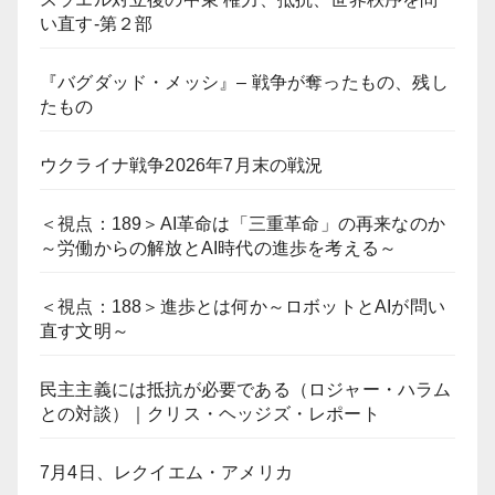
い直す-第２部
『バグダッド・メッシ』– 戦争が奪ったもの、残し
たもの
ウクライナ戦争2026年7月末の戦況
＜視点：189＞AI革命は「三重革命」の再来なのか
～労働からの解放とAI時代の進歩を考える～
＜視点：188＞進歩とは何か～ロボットとAIが問い
直す文明～
民主主義には抵抗が必要である（ロジャー・ハラム
との対談）｜クリス・ヘッジズ・レポート
7月4日、レクイエム・アメリカ