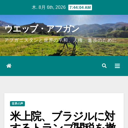
Skip
木. 8月 6th, 2026
7:44:04 AM
to
content
ウエッブ・アフガン
アフガニスタンと世界の平和、人権、進歩のために
世界の声
米上院、ブラジルに対
するトランプ関税を撤