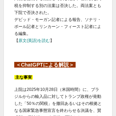
税を抑制する別の法案は否決した。両法案とも
下院で否決された。
デビッド・モーガン記者による報告、ソナリ・
ポール記者とリンカーン・フィースト記者によ
る編集。
【
原文(英語)を読む
】
＜ChatGPTによる解説＞
主な事実
上院は2025年10月28日（米国時間）に、ブラ
ジルからの輸入品に対してトランプ政権が発動
した「50％の関税」を撤回あるいはその根拠と
なる国家緊急事態宣言を終わらせる決議を、賛