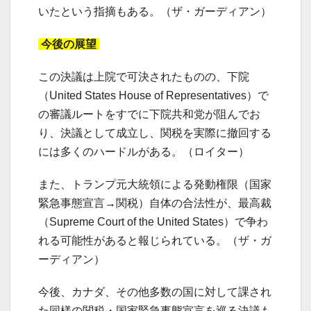
いたという指摘もある。（ザ・ガーディアン）
今後の展望
この決議は上院で可決されたものの、下院
（United States House of Representatives）で
の審議ルートをすでに下院共和党が阻んでお
り、決議として成立し、関税を実際に撤回する
には多くのハードルがある。（ロイター）
また、トランプ元大統領による発動権限（国家
緊急事態宣言→関税）自体の合法性が、最高裁
（Supreme Court of the United States）で争わ
れる可能性があると報じられている。（ザ・ガ
ーディアン）
今後、カナダ、その他多数の国に対して課され
た同様の関税・国家緊急事態宣言を巡る決議も