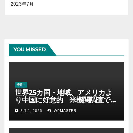
2023年7月
YOU MISSED
情報＋
世界25カ国・地域、アメリカよ
り中国に好意的 米機関調査で初
めて多数派に
8月 1, 2026
WPMASTER