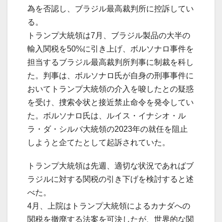
為を否認し、ブラジル最高裁判所に控訴してい
る。
トランプ大統領は7月、ブラジル製品の大半の
輸入関税を50%に引き上げ、ボルソナロ事件を
担当するブラジル最高裁判所判事に制裁を科し
た。判事は、ボルソナロ氏が自身の刑事事件に
おいてトランプ大統領の介入を唆したとの疑惑
を受け、捜索令状と接近禁止命令を発令してい
た。ボルソナロ氏は、ルイス・イナシオ・ル
ラ・ダ・シルバ大統領の2023年の就任を阻止
しようと企てたとして起訴されていた。
トランプ大統領は先週、適切な状況であればブ
ラジルに対する関税の引き下げを検討すると述
べた。
4月、上院はトランプ大統領によるカナダへの
関税を撤廃する法案を可決したが、世界的な関