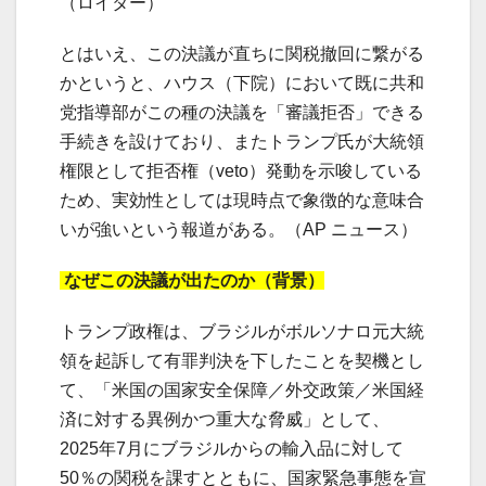
（ロイター）
とはいえ、この決議が直ちに関税撤回に繋がる
かというと、ハウス（下院）において既に共和
党指導部がこの種の決議を「審議拒否」できる
手続きを設けており、またトランプ氏が大統領
権限として拒否権（veto）発動を示唆している
ため、実効性としては現時点で象徴的な意味合
いが強いという報道がある。（AP ニュース）
なぜこの決議が出たのか（背景）
トランプ政権は、ブラジルがボルソナロ元大統
領を起訴して有罪判決を下したことを契機とし
て、「米国の国家安全保障／外交政策／米国経
済に対する異例かつ重大な脅威」として、
2025年7月にブラジルからの輸入品に対して
50％の関税を課すとともに、国家緊急事態を宣