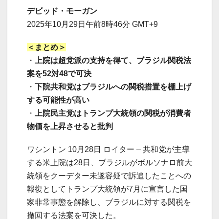
デビッド・モーガン
2025年10月29日午前8時46分 GMT+9
＜まとめ＞
・
上院は超党派の支持を得て、ブラジル関税法
案を52対48で可決
・
下院共和党はブラジルへの関税措置を棚上げ
する可能性が高い
・
上院民主党はトランプ大統領の関税が消費者
物価を上昇させると批判
ワシントン 10月28日 ロイター – 共和党が主導
する米上院は28日、ブラジルがボルソナロ前大
統領をクーデター未遂容疑で訴追したことへの
報復としてトランプ大統領が7月に宣言した国
家非常事態を解除し、ブラジルに対する関税を
撤回する法案を可決した。