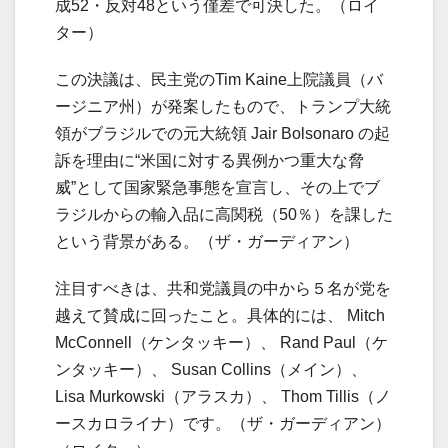
成52・反対48という僅差で可決した。（ロイ
ター）
この決議は、民主党のTim Kaine上院議員（バ
ージニア州）が発案したもので、トランプ大統
領がブラジルでの元大統領 Jair Bolsonaro の起
訴を理由に“米国に対する異例かつ重大な脅
威”として国家緊急事態を宣言し、その上でブ
ラジルからの輸入品に高関税（50％）を課した
という背景がある。（ザ・ガーディアン）
注目すべきは、共和党議員の中から５名が党を
越えて賛成に回ったこと。具体的には、 Mitch
McConnell（ケンタッキー）、 Rand Paul（ケ
ンタッキー）、 Susan Collins（メイン）、
Lisa Murkowski（アラスカ）、 Thom Tillis（ノ
ースカロライナ）です。（ザ・ガーディアン）