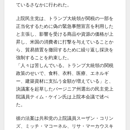
ているさなかに行われた。
上院民主党は、トランプ大統領が関税の一部を
正当化するために偽の緊急事態宣言を利用した
と主張し、影響を受ける商品や資源の価格が上
昇し、米国の消費者に打撃を与えていることか
ら、貿易措置を撤回するために繰り返し採決を
強制することを約束した。
「人々は苦しんでいる。トランプ大統領の関税
政策のせいで、食料、衣料、医療、エネルギ
ー、建築資材に支払う金額が増えている」と、
決議案を起草したバージニア州選出の民主党上
院議員ティム・ケイン氏は上院本会議で述べ
た。
彼の法案は共和党の上院議員スーザン・コリン
ズ、ミッチ・マコーネル、リサ・マーカウスキ