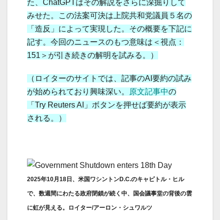
た、ChatGPTはその解説をさらに深掘りして
みせた。この法案可決は上院共和党議員５名の
「造反」によって実現した。その概要を下記に
記す。今回のニュースのもつ意味は＜視点：
151＞が引き続きの解明を試みる。）
（ロイターのサイトでは、記事のAI要約の試み
が始められており興味深い。
原文記事中
の
「Try Reuters AI」ボタンを押せば要約が表示
される。）
2025年10月18日、米国ワシントンD.C.のキャピトル・ヒル
で、数週間にわたる政府閉鎖が続く中、国会議事堂の背後の雲
に虹が見える。ロイター/アーロン・シュワルツ