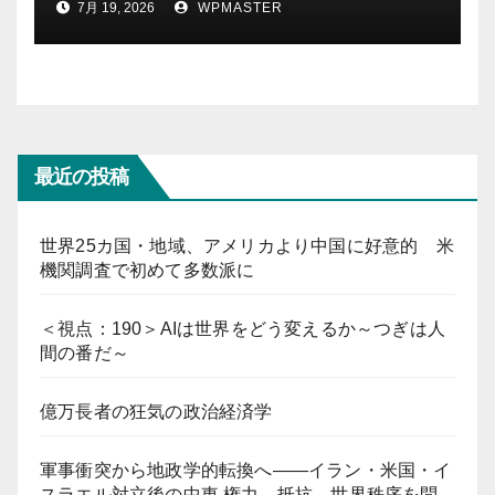
7月 19, 2026
WPMASTER
最近の投稿
世界25カ国・地域、アメリカより中国に好意的 米
機関調査で初めて多数派に
＜視点：190＞AIは世界をどう変えるか～つぎは人
間の番だ～
億万長者の狂気の政治経済学
軍事衝突から地政学的転換へ――イラン・米国・イ
スラエル対立後の中東 権力、抵抗、世界秩序を問