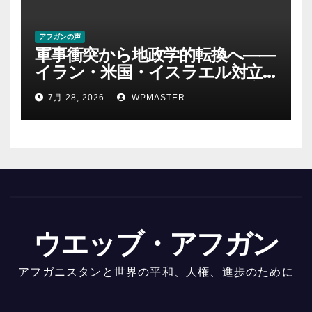
アフガンの声
軍事衝突から地政学的転換へ――
イラン・米国・イスラエル対立
後の中東 権力、抵抗、世界秩序
7月 28, 2026
WPMASTER
を問い直す-第２部
ウエッブ・アフガン
アフガニスタンと世界の平和、人権、進歩のために