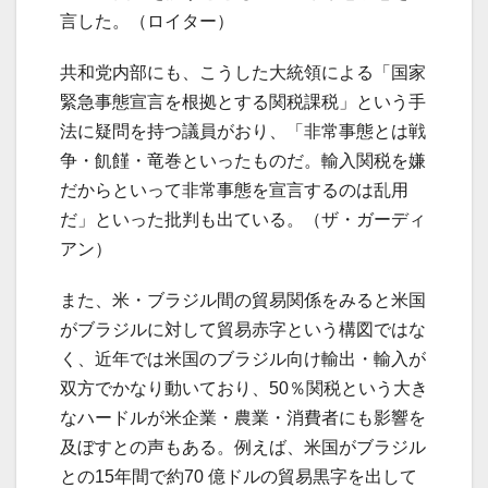
言した。（ロイター）
共和党内部にも、こうした大統領による「国家
緊急事態宣言を根拠とする関税課税」という手
法に疑問を持つ議員がおり、「非常事態とは戦
争・飢饉・竜巻といったものだ。輸入関税を嫌
だからといって非常事態を宣言するのは乱用
だ」といった批判も出ている。（ザ・ガーディ
アン）
また、米・ブラジル間の貿易関係をみると米国
がブラジルに対して貿易赤字という構図ではな
く、近年では米国のブラジル向け輸出・輸入が
双方でかなり動いており、50％関税という大き
なハードルが米企業・農業・消費者にも影響を
及ぼすとの声もある。例えば、米国がブラジル
との15年間で約70 億ドルの貿易黒字を出して