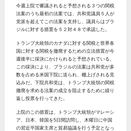
今週上院で審議されると予想される３つの関税
法案のうち最初の法案では、共和党議員５人が
党派を超えてこの法案を支持し、議員らはブラ
ジルに対する措置を５２対４８で承認した。
トランプ大統領のカナダに対する関税と世界各
国に対する関税を撤廃するための立法措置が今
週後半に採決にかけられると予想されている。
この採決により、ブラジルの法案は共和党が多
数を占める米国下院に送られ、棚上げされる見
込みだ。下院共和党は、トランプ大統領の関税
撤廃を求める法案の成立を阻止するために繰り
返し投票を行ってきた。
上院のこの措置は、トランプ大統領がマレーシ
ア、日本、韓国を5日間訪問し、木曜日に中国
の習近平国家主席と貿易協議を行う予定となっ