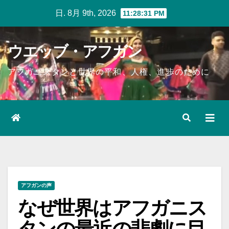
Skip
日. 8月 9th, 2026
11:28:32 PM
to
content
ウエッブ・アフガン
アフガニスタンと世界の平和、人権、進歩のために
アフガンの声
なぜ世界はアフガニス
タンの最近の悲劇に目