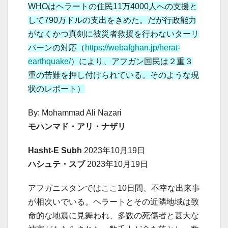
WHOはヘラートの住民11万4000人への支援と
して790万ドルの支出をきめた。だが行政能力
がなくかつ真剣に被災者救援を行わないターリ
バーンの対応（
https://webafghan.jp/herat-
earthquake/
）により、アフガン国民は２重３
重の苦難を押し付けられている。そのような現
状のレポート）
By: Mohammad Ali Nazari
モハンマド・アリ・ナザリ
Hasht-E Subh
2023年10月19日
ハシュテ・スブ
2023年10月19日
アフガニスタンではここ10日間、不幸な出来事
が相次いでいる。ヘラートとその近隣地域は致
命的な地震に見舞われ、多数の死傷者と甚大な