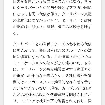
国民が貧困という矢面に立つことになる。さら
にターリバーンとの関与が続けばアフガン国民
にとっても高い代償が伴う。ターリバーン支配
の永続化につながるからだ。ターリバーン政権
の継続は、悲惨さ、飢餓、孤立の継続を意味す
る。
ターリバーンとの関係によって払わされる代償
に尻込みして、各国政府はこのグループへの対
応に慎重になっている。この慎重さのせいでコ
ミュニケーションの確立がより遠のいた。さら
に、ターリバーンの独立機関に対する弾圧とそ
の事案への不当な干渉のため、各種組織や報道
機関はアフガニスタンで効果的な存在感を示す
ことができていない。現在、カーブルではほと
んどの友好国の政治的代表施設は閉鎖されてお
り、メディアは検閲の下で運営されており、国