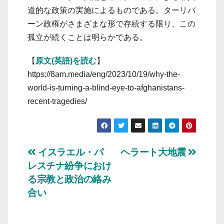
道的な政策の実施によるものである。ターリバ
ーン政権がさまざまな形で存続する限り、この
孤立が続くことは明らかである。
【
原文(英語)を読む
】
https://8am.media/eng/2023/10/19/why-the-
world-is-turning-a-blind-eye-to-afghanistans-
recent-tragedies/
投
イスラエル・パ
ヘラート大地震
レスチナ紛争におけ
稿
る宗教と政治の絡み
ナ
合い
ビ