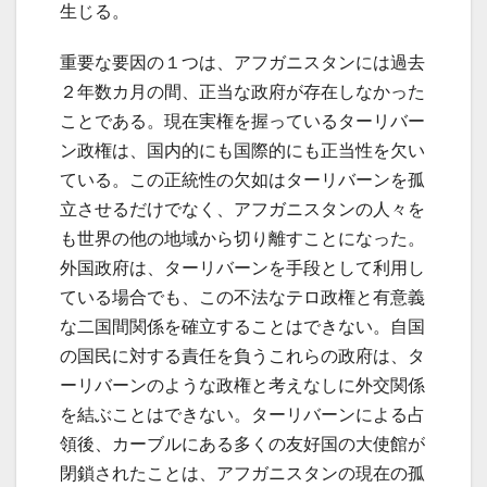
生じる。
重要な要因の１つは、アフガニスタンには過去
２年数カ月の間、正当な政府が存在しなかった
ことである。現在実権を握っているターリバー
ン政権は、国内的にも国際的にも正当性を欠い
ている。この正統性の欠如はターリバーンを孤
立させるだけでなく、アフガニスタンの人々を
も世界の他の地域から切り離すことになった。
外国政府は、ターリバーンを手段として利用し
ている場合でも、この不法なテロ政権と有意義
な二国間関係を確立することはできない。自国
の国民に対する責任を負うこれらの政府は、タ
ーリバーンのような政権と考えなしに外交関係
を結ぶことはできない。ターリバーンによる占
領後、カーブルにある多くの友好国の大使館が
閉鎖されたことは、アフガニスタンの現在の孤