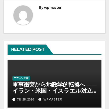
ゲ
By
wpmaster
ー
シ
ョ
ン
RELATED POST
アフガンの声
軍事衝突から地政学的転換へ――
イラン・米国・イスラエル対立
後の中東 権力、抵抗、世界秩序
7月 28, 2026
WPMASTER
を問い直す-第２部