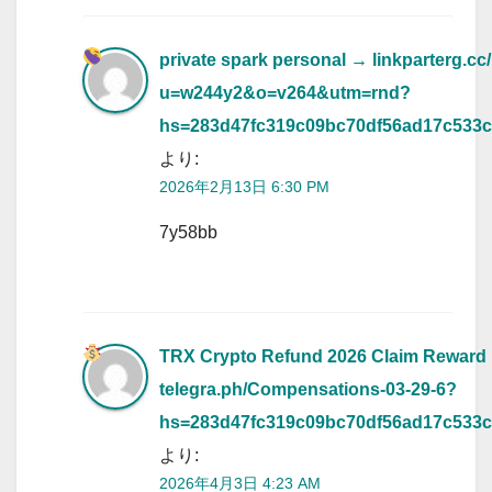
private spark personal → linkparterg.cc
u=w244y2&o=v264&utm=rnd?
hs=283d47fc319c09bc70df56ad17c533
より:
2026年2月13日 6:30 PM
7y58bb
TRX Crypto Refund 2026 Claim Reward
telegra.ph/Compensations-03-29-6?
hs=283d47fc319c09bc70df56ad17c533
より:
2026年4月3日 4:23 AM