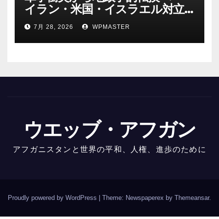
イラン・米国・イスラエル対立
後の中東 権力、抵抗、世界秩序
7月 28, 2026
WPMASTER
を問い直す-第２部
ウエッブ・アフガン
アフガニスタンと世界の平和、人権、進歩のために
Proudly powered by WordPress
|
Theme: Newspaperex by
Themeansar
.