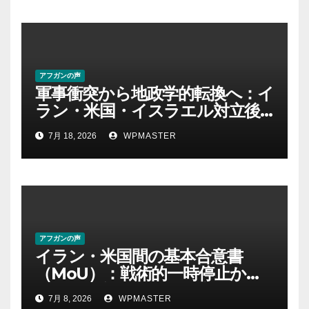
アフガンの声
軍事衝突から地政学的転換へ：イ
ラン・米国・イスラエル対立後
の中東における権力・抵抗・世
7月 18, 2026
WPMASTER
界秩序の再定義ー第１部
アフガンの声
イラン・米国間の基本合意書
（MoU）：戦術的一時停止か、
それとも新たな地域秩序の始ま
7月 8, 2026
WPMASTER
りか？ Part-2