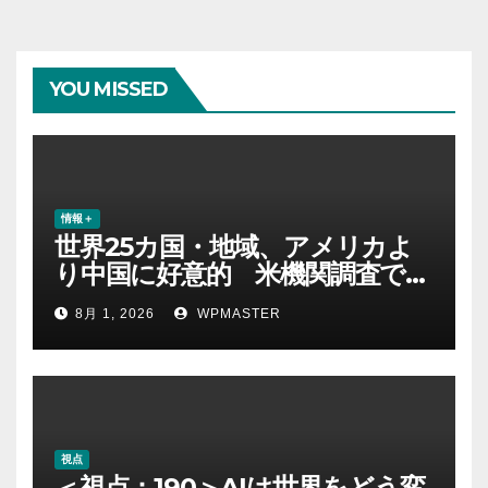
YOU MISSED
情報＋
世界25カ国・地域、アメリカよ
り中国に好意的 米機関調査で初
めて多数派に
8月 1, 2026
WPMASTER
視点
＜視点：190＞AIは世界をどう変