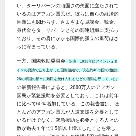
い。ターリバーンの頑固さの矢面に立たされて
いるのはアフガン国民だ。彼らは自らの経済的
困難にも関わらず、さまざまな賦課金、税金、
身代金をターリバーンとその関連組織に支払っ
ており、その肩にかかる国際的孤立の重荷はさ
らに深まっている。
一方、国際救助委員会
（訳注：1933年にアインシュタ
インの要請で立ち上がった国際組織で、現在約40カ国で機能し
26の米国の都市に難民を受け入れるなどの活動を行っている）
の最新報告書によると、2880万人のアフガン
国民が緊急援助を必要としており、これは前年
に比べて60％増加している。この報告書は、ほ
とんどのアフガン国民が人道支援を必要として
いるだけでなく、緊急援助を必要とする人々の
数が過去１年で1.5倍以上増加したことを示し