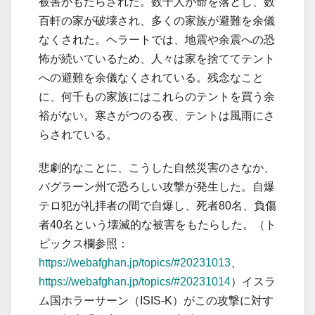
被害がもたらされた。数千人が命を落とし、数
百軒の家が破壊され、多くの家族が避難を余儀
なくされた。ヘラートでは、地震や余震への恐
怖が続いているため、人々は家を捨ててテント
への避難を余儀なくされている。残念なこと
に、何千もの家族にはこれらのテントを買う余
裕がない。寒さがつのる夜、テントは風雨にさ
らされている。
悲劇的なことに、こうした自然災害のさなか、
バグラーン州で恐ろしい攻撃が発生した。自爆
テロ犯が礼拝者の間で自爆し、死者80名、負傷
者40名という壊滅的な被害をもたらした。（ト
ピックス欄参照：
https://webafghan.jp/topics/#20231013
、
https://webafghan.jp/topics/#20231014
）イスラ
ム国ホラーサーン（ISIS-K）がこの攻撃に対す