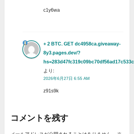
c1y6wa
+ 2 BTC. GET
dc4958ca.giveaway-
8y3.pages.dev/?
hs=283d47fc319c09bc70df56ad17c533
より:
2026年6月27日 6:55 AM
z91s9k
コメントを残す