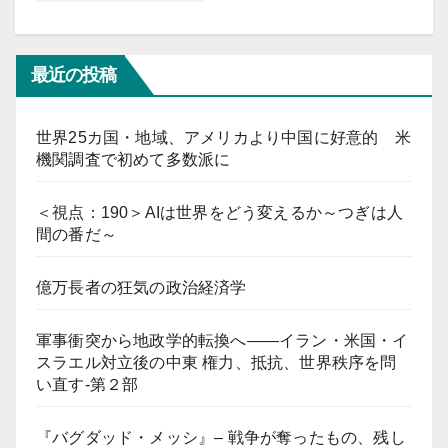
最近の投稿
世界25カ国・地域、アメリカより中国に好意的 米
機関調査で初めて多数派に
＜視点：190＞AIは世界をどう変えるか～つぎは人
間の番だ～
億万長者の狂気の政治経済学
軍事衝突から地政学的転換へ――イラン・米国・イ
スラエル対立後の中東 権力、抵抗、世界秩序を問
い直す-第２部
『バグダッド・メッシ』– 戦争が奪ったもの、残し