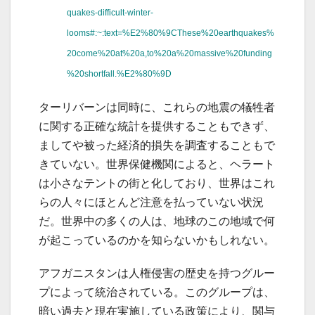
quakes-difficult-winter-
looms#:~:text=%E2%80%9CThese%20earthquakes%
20come%20at%20a,to%20a%20massive%20funding
%20shortfall.%E2%80%9D
ターリバーンは同時に、これらの地震の犠牲者
に関する正確な統計を提供することもできず、
ましてや被った経済的損失を調査することもで
きていない。世界保健機関によると、ヘラート
は小さなテントの街と化しており、世界はこれ
らの人々にほとんど注意を払っていない状況
だ。世界中の多くの人は、地球のこの地域で何
が起こっているのかを知らないかもしれない。
アフガニスタンは人権侵害の歴史を持つグルー
プによって統治されている。このグループは、
暗い過去と現在実施している政策により、関与