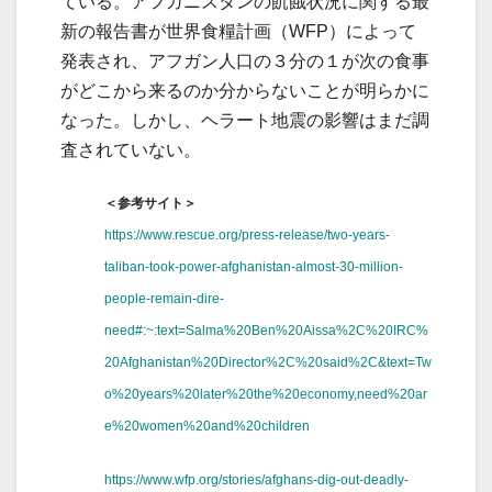
ている。アフガニスタンの飢餓状況に関する最
新の報告書が世界食糧計画（WFP）によって
発表され、アフガン人口の３分の１が次の食事
がどこから来るのか分からないことが明らかに
なった。しかし、ヘラート地震の影響はまだ調
査されていない。
＜参考サイト＞
https://www.rescue.org/press-release/two-years-
taliban-took-power-afghanistan-almost-30-million-
people-remain-dire-
need#:~:text=Salma%20Ben%20Aissa%2C%20IRC%
20Afghanistan%20Director%2C%20said%2C&text=Tw
o%20years%20later%20the%20economy,need%20ar
e%20women%20and%20children
https://www.wfp.org/stories/afghans-dig-out-deadly-