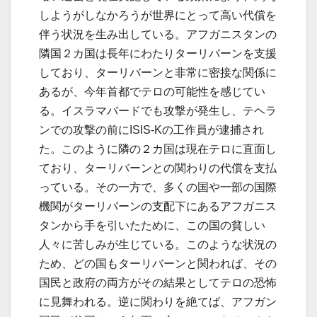
しようがしなかろうが世界にとって高い代償を
伴う状況を生み出している。アフガニスタンの
隣国２カ国は長年にわたりターリバーンを支援
しており、ターリバーンと非常に密接な関係に
あるが、今年首都でテロの可能性を感じてい
る。イスラマバードでも攻撃が発生し、テヘラ
ンでの攻撃の前にISIS-Kの工作員が逮捕され
た。このように隣の２カ国は現在テロに直面し
ており、ターリバーンとの関わりの代償を支払
っている。その一方で、多くの国や一部の国際
機関がターリバーンの支配下にあるアフガニス
タンから手を引いたために、この国の貧しい
人々に苦しみが生じている。このような状況の
ため、どの国もターリバーンと関われば、その
国民と政府の両方がその結果としてテロの恐怖
に見舞われる。逆に関わりを絶てば、アフガン