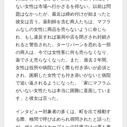
ない女性は市場へ行かざるを得ない。以前は問
題はなかったが、最近は締め付けが始まったと
彼女は言う。薬剤師を含む商人たちは、マフラ
ムなしの女性に商品を売らないように命じら
れ、もし違反すれば薬局や店を閉ざされ封鎖さ
れると警告された。ターリバーンを恐れる一部
の商人は、今では女性客に何も売らなくなり、
薬でさえ売らなくなった。また、過去２年間、
女性は役所や病院に行く際も付き添いが必須と
され、困窮した女性でも付き添いがないと病院
で追い返されるようになった。「家にマフラム
がいない女性たちは本当に困難に直面していま
す」と彼女は言った。
インタビュー対象者の多くは、町を出て移動す
る際、検問で呼び止められ尋問されたと語った
が、ザルグナはカーブルへの往復では一度も車