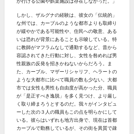
が行ける公園や娯楽施設は存在しなかった。」
しかし、ザルグナの経験は、彼女の「伝統的」
な州では、カーブルのような都市よりも取締り
が緩やかである可能性や、住民への敬意、ある
いは恐れが背景にあることも示唆している。特
に教師がマフラムなしで通勤するなど、昔から
容認されてきた行動に対し、女性を咎めれば男
性親族の反発を招きかねないからだろう。ま
た、カーブル、マザーリシャリフ、ヘラートの
ような大都市に比べて職員の数も少ない。大都
市では女性も男性も自由度が高かった分、職員
が「是正すべき逸脱」を多く見つけ、より厳し
く取り締まろうとするのだ。我々がインタビュ
ーした次の３人の職員もこの点を明らかにして
いる。彼らはいずれも地方出身で、現在は首都
カーブルで勤務しているが、その街を異質で疎