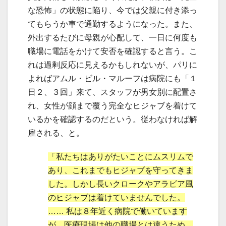
な恐怖」の状態に陥り、今では父親に付き添っ
てもらうか車で通勤するようになった。また、
外出するたびに母親が心配して、一日に何度も
職場に電話をかけて安否を確認すると言う。こ
れは過剰反応に見えるかもしれないが、パリに
よればアムル・ビル・マルーフは病院にも「１
日２、３回」来て、スタッフが男女別に配置さ
れ、女性が顔まで覆う完全なヒジャブを着けて
いるかを確認するのだという。従わなければ解
雇される、と。
「私たちはありがたいことにムスリムで
あり、これまでもヒジャブを守ってきま
した。しかし長いクロークやアラビア風
のヒジャブは着けていませんでした。
…… 私は８年近く病院で働いています
が、医療現場は他の職場とは違うため、