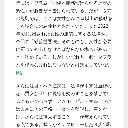
時にはマフラム（同伴が義務づけられる近親の
男性）が必要だと告げられている。だが、以前
の規則では、これは女性が72キロ以上の移動を
する場合にのみ義務とされていた。また2022
年5月に出された女性の服装に関する法律や、
今回の「勧善懲悪法」そのものも、女性が必要
に応じて外出しなければならない場合があるこ
とを認めている。しかしいずれも、必ずマフラ
ムを伴わなければならないとは規定していない
[4]
。
さらに注目すべき逆説は、法律が本来は血縁の
ない男女が互いに視線を交わすことを禁じてい
るにもかかわらず、アムル・ビル・マルーフに
はまさにその任務――女性を監視し、声をか
け、さらには拘束すること――が与えられてい
る点である。我々がインタビューした３人の取