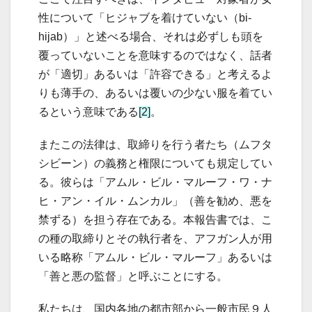
性について「ヒジャブを着けていない（bi-
hijab）」と述べる場合、それは必ずしも頭を
覆っていないことを意味するのではなく、話者
が「適切」あるいは「許容できる」と考えるよ
りも薄手の、あるいは覆いの少ない服を着てい
るという意味である
[2]
。
またこの法律は、取締りを行う者たち（ムフタ
シビーン）の義務と権限についても規定してい
る。彼らは「アムル・ビル・マルーフ・ワ・ナ
ヒ・アン・イル・ムンカル」（善を勧め、悪を
禁ずる）を担う存在である。本報告書では、こ
の種の取締りとその執行者を、アフガン人が用
いる略称「アムル・ビル・マルーフ」あるいは
「善と悪の監督」と呼ぶことにする。
私たちは、国内各地の都市部から一般市民９人