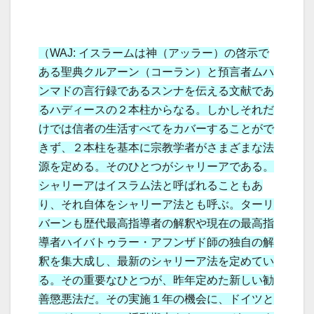
（WAJ: イスラームは神（アッラー）の啓示で
ある聖典クルアーン（コーラン）と預言者ムハ
ンマドの言行録であるスンナを伝える文献であ
るハディースの２本柱からなる。しかしそれだ
けでは信者の生活すべてをカバーすることがで
きず、２本柱を基本に宗教学者がさまざまな法
源を定める。そのひとつがシャリーアである。
シャリーアはイスラム法と呼ばれることもあ
り、それ自体をシャリーア法とも呼ぶ。ターリ
バーンも歴代最高指導者の解釈や現在の最高指
導者ハイバトゥラー・アフンザド師の独自の解
釈を集大成し、最新のシャリーア法を定めてい
る。その重要なひとつが、昨年定めた新しい勧
善懲悪法だ。その実施１年の機会に、ドイツと