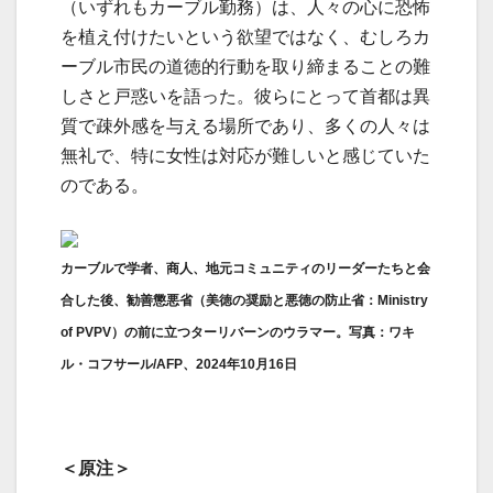
（いずれもカーブル勤務）は、人々の心に恐怖
を植え付けたいという欲望ではなく、むしろカ
ーブル市民の道徳的行動を取り締まることの難
しさと戸惑いを語った。彼らにとって首都は異
質で疎外感を与える場所であり、多くの人々は
無礼で、特に女性は対応が難しいと感じていた
のである。
カーブルで学者、商人、地元コミュニティのリーダーたちと会
合した後、勧善懲悪省（美徳の奨励と悪徳の防止省：Ministry
of PVPV）の前に立つターリバーンのウラマー。写真：ワキ
ル・コフサール/AFP、2024年10月16日
＜原注＞