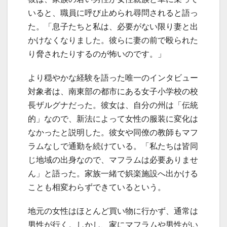
いると、職員に呼び止められ尋問されると語っ
た。「息子たちと私は、必要がない限り妻と出
かけなくなりました。彼らに妻の前で殴られた
り脅されたりするのが怖いのです。」
より穏やかな経験を語った唯一のインタビュー
対象者は、南東部の都市にある女子小学校の校
長ザルグナだった。彼女は、自分の州は「伝統
的」なので、新法によって女性の服装に変化は
なかったと説明した。彼女や同僚の教師もマフ
ラムなしで通勤を続けている。「私たちは皆同
じ地域の出身なので、マフラムは必要ありませ
ん」と語った。家族一緒で娯楽施設へ出かける
ことも相変わらずできているという。
地元の女性はほとんど買い物に行かず、通常は
男性が行く。しかし、家にマフラムや男性がい