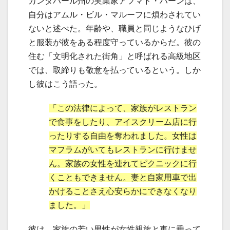
カンダハール州の実業家アフマド・ハーンは、
自分はアムル・ビル・マルーフに煩わされてい
ないと述べた。年齢や、職員と同じようなひげ
と服装が彼をある程度守っているからだ。彼の
住む「文明化された街角」と呼ばれる高級地区
では、取締りも敬意を払っているという。しか
し彼はこう語った。
「この法律によって、家族がレストラン
で食事をしたり、アイスクリーム店に行
ったりする自由を奪われました。女性は
マフラムがいてもレストランに行けませ
ん。家族の女性を連れてピクニックに行
くこともできません。妻と自家用車で出
かけることさえ心安らかにできなくなり
ました。」
彼は、家族の若い男性が女性親族と車に乗って