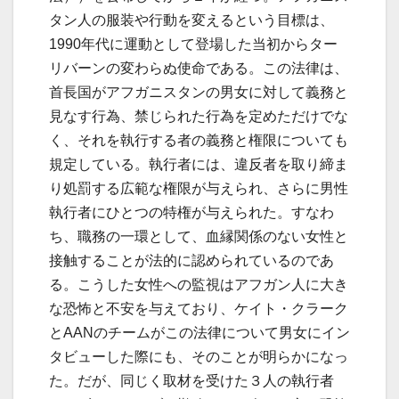
タン人の服装や行動を変えるという目標は、
1990年代に運動として登場した当初からター
リバーンの変わらぬ使命である。この法律は、
首長国がアフガニスタンの男女に対して義務と
見なす行為、禁じられた行為を定めただけでな
く、それを執行する者の義務と権限についても
規定している。執行者には、違反者を取り締ま
り処罰する広範な権限が与えられ、さらに男性
執行者にひとつの特権が与えられた。すなわ
ち、職務の一環として、血縁関係のない女性と
接触することが法的に認められているのであ
る。こうした女性への監視はアフガン人に大き
な恐怖と不安を与えており、ケイト・クラーク
とAANのチームがこの法律について男女にイン
タビューした際にも、そのことが明らかになっ
た。だが、同じく取材を受けた３人の執行者