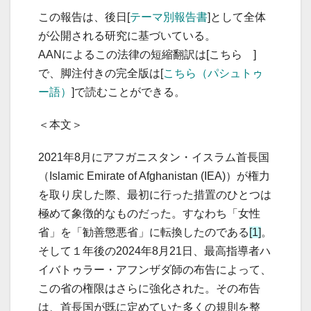
この報告は、後日[
テーマ別報告書
]として全体
が公開される研究に基づいている。
AANによるこの法律の短縮翻訳は[こちら ]
で、脚注付きの完全版は[
こちら（パシュトゥ
ー語）
]で読むことができる。
＜本文＞
2021年8月にアフガニスタン・イスラム首長国
（Islamic Emirate of Afghanistan (IEA)）が権力
を取り戻した際、最初に行った措置のひとつは
極めて象徴的なものだった。すなわち「女性
省」を「勧善懲悪省」に転換したのである
[1]
。
そして１年後の2024年8月21日、最高指導者ハ
イバトゥラー・アフンザダ師の布告によって、
この省の権限はさらに強化された。その布告
は、首長国が既に定めていた多くの規則を整