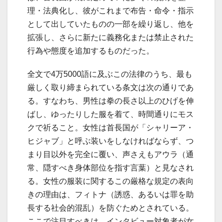
理・法典化し、彼がこれまで布告・命令・指示
として出していたものの一部を繰り返し、他を
拡張し、さらに新たに義務化または禁止された
行為や態度を追加するものだった。
全文で4万5000語に及ぶこの法律のうち、最も
厳しく取り締まられている条文は次の通りであ
る。すなわち、男性は拳の長さ以上のひげを伸
ばし、ゆったりした服を着て、時間通りにモス
クで祈ること。女性は首長国が「シャリーア・
ヒジャブ」と呼ぶ装いをしなければならず、つ
まり目以外を完全に覆い、声さえもアウラ（通
常、隠すべき身体部位を指す言葉）と見なされ
る。女性の服装に関するこの厳格な規定の表向
きの理由は、フィトナ（誘惑、あるいは罪を助
長する社会的混乱）を防ぐためとされている。
ここで注目すべきは、インタビュー対象者が女