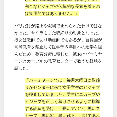
完全なヒジャブや伝統的な長衣を着るの
は実用的ではありません。」
パリだけが路上や職場で止められたわけではな
かった。サミラもまた取締りの対象となった。
彼女は教師であり助産師でもあるが、首長国が
高等教育を禁止して医学部５年目への進学を阻
んだため、教育分野に転じた。彼女はバーミヤ
ーンとカーブルの教育センターで教えた経験を
語った。
「バーミヤーンでは、毎週木曜日に取締
りがセンターに来て女子学生のヒジャブ
を検査していました。学生にニカーブや
ヒジャブを正しく着けさせるように指導
する訓練を受け、『長いアバヤ、黒いス
カーフ、黒い靴、黒い靴下、可能であれ