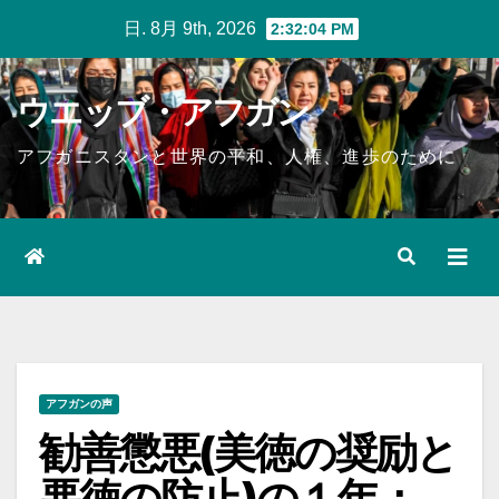
Skip
日. 8月 9th, 2026
2:32:05 PM
to
content
ウエッブ・アフガン
アフガニスタンと世界の平和、人権、進歩のために
アフガンの声
勧善懲悪(美徳の奨励と
悪徳の防止)の１年：