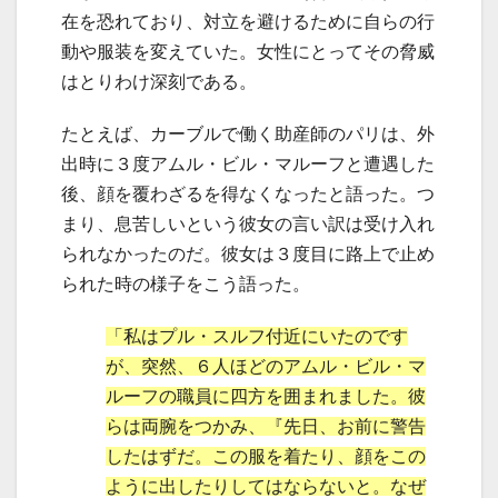
在を恐れており、対立を避けるために自らの行
動や服装を変えていた。女性にとってその脅威
はとりわけ深刻である。
たとえば、カーブルで働く助産師のパリは、外
出時に３度アムル・ビル・マルーフと遭遇した
後、顔を覆わざるを得なくなったと語った。つ
まり、息苦しいという彼女の言い訳は受け入れ
られなかったのだ。彼女は３度目に路上で止め
られた時の様子をこう語った。
「私はプル・スルフ付近にいたのです
が、突然、６人ほどのアムル・ビル・マ
ルーフの職員に四方を囲まれました。彼
らは両腕をつかみ、『先日、お前に警告
したはずだ。この服を着たり、顔をこの
ように出したりしてはならないと。なぜ