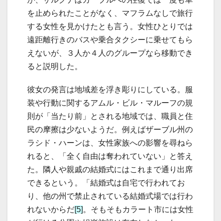
を止められたことがなく、マフラムなしで旅行
する女性を見かけたとも言う。女性ひとりでは
遠距離行きのバスや乗合タクシーに乗せてもら
えないが、３人か４人のグループなら移動でき
ると説明した。
彼女の発言は地域差を浮き彫りにしている。服
装や行動に関するアムル・ビル・マルーフの規
則が「当たり前」とされる地域では、職員と住
民の摩擦は少ないようだ。例えばザーブル州の
ラシド・ハーンは、女性家族への影響を尋ねら
れると、「全く自由は奪われていない」と答え
た。隣人や親戚の結婚式にはこれまで通り出席
できるという。「結婚式は自宅で行われてお
り、他の州で禁止されている結婚式場では行わ
れないからだ
[5]
。そもそもカラート市には女性