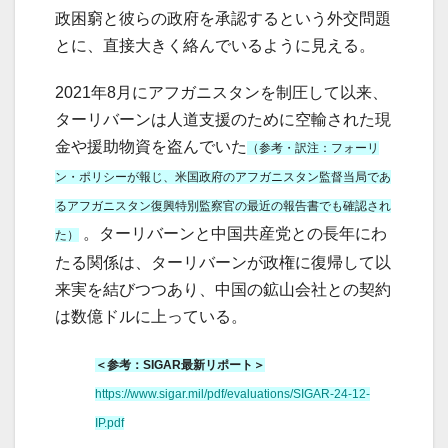
政困窮と彼らの政府を承認するという外交問題
とに、直接大きく絡んでいるように見える。
2021年8月にアフガニスタンを制圧して以来、
ターリバーンは人道支援のために空輸された現
金や援助物資を盗んでいた
（参考・訳注：フォーリ
ン・ポリシーが報じ、米国政府のアフガニスタン監督当局であ
るアフガニスタン復興特別監察官の最近の報告書でも確認され
。ターリバーンと中国共産党との長年にわ
た）
たる関係は、ターリバーンが政権に復帰して以
来実を結びつつあり、中国の鉱山会社との契約
は数億ドルに上っている。
＜参考：SIGAR最新リポート＞
https://www.sigar.mil/pdf/evaluations/SIGAR-24-12-
IP.pdf