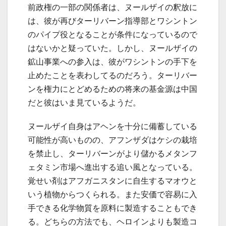
前政権の一部の関係者は、ヌールザイの釈放に
は、彼が再びターリバーン指導部とワシントン
のパイプ役となることが条件になっているので
はないかと疑っていた。しかし、ヌールザイの
鉱山事業への参入は、彼がワシントンの手下を
止めたことを表わしてるのだろう。ターリバー
ンを権力にとどめるための将来の基金源は中国
だと彼はいま見ているようだ。
ヌールザイ自身はアヘンを十分に備蓄している
可能性が高いものの、アフンザダはケシの栽培
を禁止し、ターリバーンがより儲かるメタンフ
ェタミン市場へ進出する追い風となっている。
覚せい剤はアフガニスタンに自生するマオウと
いう植物からつくられる。また安価で容易に入
手できる化学物質を原料に製造することもでき
る。どちらの方法でも、ヘロインよりも製造コ