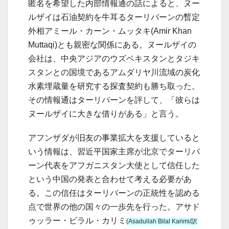
匿名を希望した内部情報通の話によると、ヌー
ルザイは石油契約を牛耳るターリバーンの暫定
外相アミール・カーン・ムッタキ(Amir Khan
Muttaqi)とも親密な関係にある。ヌールザイの
会社は、中央アジアのウズベキスタンとタジキ
スタンとの国境であるアムダリヤ川流域の炭化
水素埋蔵量を研究する探査契約も勝ち取った。
その情報通はターリバーンを評して、「彼らは
ヌールザイに大きな借りがある」と言う。
アフンザダが旧友の事業拡大を支援していると
いう情報は、習近平国家主席が北京でターリバ
ーン代表をアフガニスタン大使として信任した
という中国の発表と合わせて考える必要があ
る。この信任はターリバーンの正統性を認める
点で世界の他の国々の一歩先を行った。アサド
ゥッラー・ビラル・カリミ
(Asadullah Bilal Karimi/訳