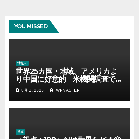
YOU MISSED
情報＋
世界25カ国・地域、アメリカよ
り中国に好意的 米機関調査で初
めて多数派に
8月 1, 2026
WPMASTER
視点