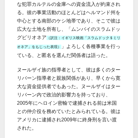
な犯罪カルテルの金庫への資金流入が約束され
る。彼の事業活動のほとんどはヘルマンド州を
中心とする南部のケシ地帯であり、そこで彼は
広大な土地を所有し、「ムンバイのスラムドッ
グビリオネア
（訳注：イギリス映画「スラムドック＄ミリ
」よろしく各種事業を行っ
オネア」をもじった表現）
ている、と匿名を選んだ関係者は語った。
ヌールザイ族の指導者として、彼は多くのター
リバーン指導者と親族関係があり、早くから寛
大な資金提供者でもあった。ヌールザイはター
リバーン内で政治的影響力を持っており、
2005年にヘロイン密輸で逮捕される前は米国
との仲介役を務めていたとみられている。彼は
アメリカに逮捕され2009年に終身刑を言い渡
された。