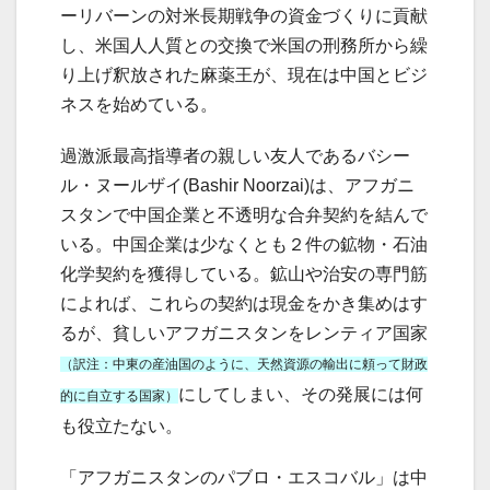
ーリバーンの対米長期戦争の資金づくりに貢献
し、米国人人質との交換で米国の刑務所から繰
り上げ釈放された麻薬王が、現在は中国とビジ
ネスを始めている。
過激派最高指導者の親しい友人であるバシー
ル・ヌールザイ(Bashir Noorzai)は、アフガニ
スタンで中国企業と不透明な合弁契約を結んで
いる。中国企業は少なくとも２件の鉱物・石油
化学契約を獲得している。鉱山や治安の専門筋
によれば、これらの契約は現金をかき集めはす
るが、貧しいアフガニスタンをレンティア国家
（訳注：中東の産油国のように、天然資源の輸出に頼って財政
にしてしまい、その発展には何
的に自立する国家）
も役立たない。
「アフガニスタンのパブロ・エスコバル」は中