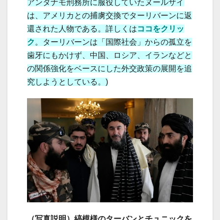
アンタナモ刑務所に服役していたヌールザイ
は、アメリカとの捕虜交換でターリバーンに返
還された人物である。詳しくは
ココをクリッ
ク
。ターリバーンは「国際社会」からの孤立を
歯牙にもかけず、中国、ロシア、イランなどと
の関係強化をベースにした外交政策の展開を追
究しようとしている。)
（写真説明）縞模様のターバンとチュニックを