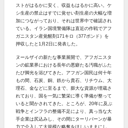
ストがはるかに安く、収益もはるかに高い。ケ
シ生産の禁止はすでに覚せい剤生産の大幅な増
加につながっており、それは世界中で確認され
ている。イラン国境警備隊は直近の作戦でアフ
ガニスタン産覚醒剤171キロ（377ポンド）を
押収したと1月2日に発表した。
ヌールザイの新たな事業展開で、アフガニスタ
ンの鉱業界における長年の悪癖たる汚職がふた
たび脚光を浴びてきた。アフガン国民は何十年
もの間、石炭、銅、鉄から貴石、リチウム、大
理石、金などに至るまで、膨大な資源が埋蔵さ
れており、国を一気に繁栄に導く準備が整って
いると聞かされてきた。ところが、20年に及ぶ
戦争とインフラの整備不足により、真っ当な大
手企業は尻込みし、その間にターリバーンが暴
力で介入して大規模な略奪をほしいままにし