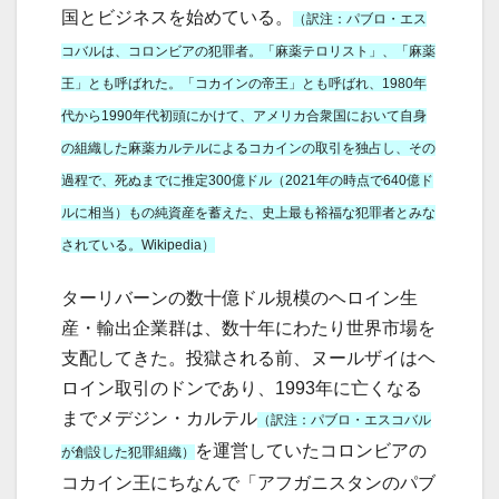
国とビジネスを始めている。
（訳注：パブロ・エス
コバルは、コロンビアの犯罪者。「麻薬テロリスト」、「麻薬
王」とも呼ばれた。「コカインの帝王」とも呼ばれ、1980年
代から1990年代初頭にかけて、アメリカ合衆国において自身
の組織した麻薬カルテルによるコカインの取引を独占し、その
過程で、死ぬまでに推定300億ドル（2021年の時点で640億ド
ルに相当）もの純資産を蓄えた、史上最も裕福な犯罪者とみな
されている。Wikipedia）
ターリバーンの数十億ドル規模のヘロイン生
産・輸出企業群は、数十年にわたり世界市場を
支配してきた。投獄される前、ヌールザイはヘ
ロイン取引のドンであり、1993年に亡くなる
までメデジン・カルテル
（訳注：パブロ・エスコバル
を運営していたコロンビアの
が創設した犯罪組織）
コカイン王にちなんで「アフガニスタンのパブ