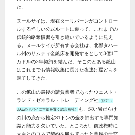
た。
ヌールサイは、現在ターリバーンがコントロー
ルする怪しい公式ルートに乗って、これまでの
伝統的略奪慣習を引き継いでいるように見え
る。ヌールサイが所有する会社は、北部タハー
ル州のサムティ金鉱床を開発するとして3億1千
万ドルの3年契約を結んだ。そこのとある鉱山
はこれまでも情報収集に長けた夜逃げ屋どもを
魅了してきた。
この鉱山の最後の請負業者であったウェスト・
ランド・ゼネラル・トレーディング社
（訳注：
も、深い岩だらけ
UAEのドバイに本部を置く総合商社）
の川の底から推定31トンの金を抽出する専門知
識と能力を欠いていた。ところが、前政権時に
大臣とのコネで契約を勝ち取ったと業界の研究