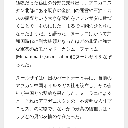
経験だった鉱山の分野に乗り出し、アフガニス
タン北部にある既存の金鉱山の運営や石油・ガ
スの探査という大きな契約をアフンザダに近づ
くことで、ものにした。まるで軍閥のひとりに
なったようだ」と語った。ヌーラニはかつて共
和国時代に副大統領となったほどの非常に強力
な軍閥の故モハマド・カシム・ファヒム
(Mohammad Qasim Fahim)にヌールザイをなぞ
らえた。
ヌールザイは中国のパートナーと共に、自前の
アフガン中国オイル＆ガス社を設立し、その会
社が中国との契約を果たした。ヌーラニによる
と、それはアフガニスタンの「不透明な入札プ
ロセス」の賜物で、なおかつ最高の後推しはト
ップとの男の友情の存在だった。