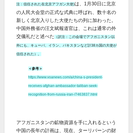
は、1月30日に北京
注：信任された在北京アフガン大使)
の人民大会堂の正式な式典に呼ばれ、数十名の
新しく北京入りした大使たちの列に加わった。
中国外務省の汪文斌報道官は、これは通常の外
交儀礼だと述べた
（訳注：この会場でアフガニスタン以
外にも、キューバ、イラン、パキスタンなど計38カ国の大使が
信任された）。
＜参考＞
https://www.voanews.com/a/china-s-president-
receives-afghan-ambassador-taliban-seek-
recognition-from-russia-iran-/7463837.html
アフガニスタンの鉱物資源を手に入れるという
中国の長年の計画は、現在、ターリバーンの財