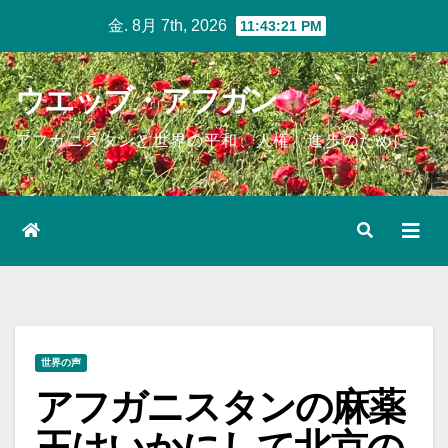
Skip
金. 8月 7th, 2026
11:43:23 PM
to
content
ウエッブ・アフガン
アフガニスタンと世界の平和、人権、進歩のために
世界の声
アフガニスタンの麻薬
王はいかにして北京の