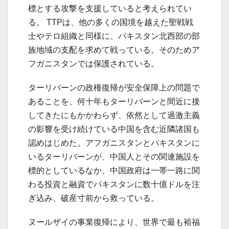
標とする攻撃を支援していると考えられてい
る。 TTPは、他の多くの国境を越えた聖戦戦
士やテロ組織と同様に、パキスタン北西部の部
族地域の支配を求めて戦っている。そのためア
フガニスタンでは保護されている。
ターリバーンの政権復帰が安全保障上の問題で
あることを、何十年もターリバーンと間近に接
してきたにもかかわらず、依然として過激主義
の影響を受け続けている中国を含む近隣諸国も
認めはじめた。アフガニスタンとパキスタンに
いるターリバーンが、中国人とその関連施設を
標的としているなか、中国政府は一帯一路に関
わる投資と融資でパキスタンに数十億ドルを注
ぎ込み、破産寸前から救っている。
ヌールザイの事業復帰により、世界で最も裕福