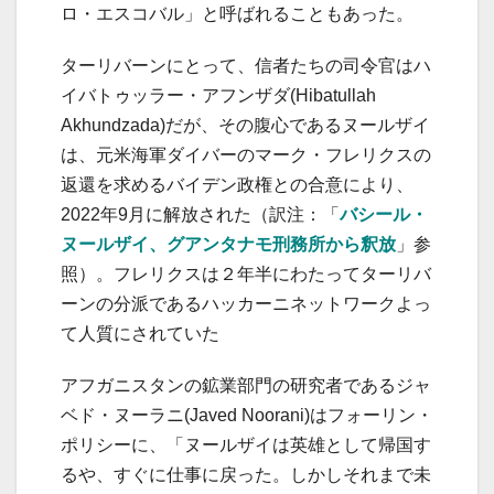
ロ・エスコバル」と呼ばれることもあった。
ターリバーンにとって、信者たちの司令官はハ
イバトゥッラー・アフンザダ(Hibatullah
Akhundzada)だが、その腹心であるヌールザイ
は、元米海軍ダイバーのマーク・フレリクスの
返還を求めるバイデン政権との合意により、
2022年9月に解放された（訳注：「
バシール・
ヌールザイ、グアンタナモ刑務所から釈放
」参
照）。フレリクスは２年半にわたってターリバ
ーンの分派であるハッカーニネットワークよっ
て人質にされていた
アフガニスタンの鉱業部門の研究者であるジャ
ベド・ヌーラニ(Javed Noorani)はフォーリン・
ポリシーに、「ヌールザイは英雄として帰国す
るや、すぐに仕事に戻った。しかしそれまで未