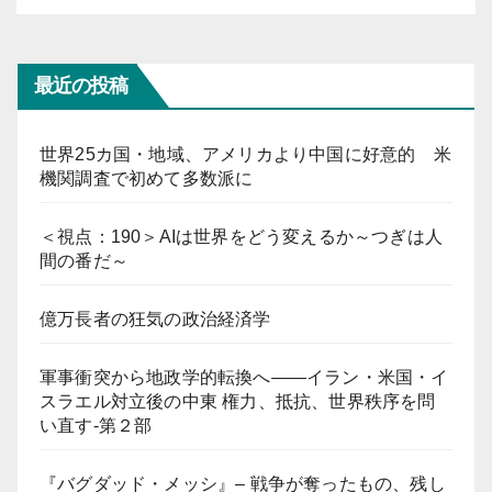
最近の投稿
世界25カ国・地域、アメリカより中国に好意的 米
機関調査で初めて多数派に
＜視点：190＞AIは世界をどう変えるか～つぎは人
間の番だ～
億万長者の狂気の政治経済学
軍事衝突から地政学的転換へ――イラン・米国・イ
スラエル対立後の中東 権力、抵抗、世界秩序を問
い直す-第２部
『バグダッド・メッシ』– 戦争が奪ったもの、残し