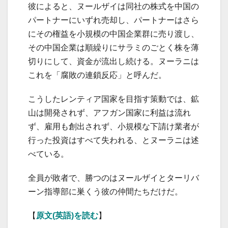
彼によると、ヌールザイは同社の株式を中国の
パートナーにいずれ売却し、パートナーはさら
にその権益を小規模の中国企業群に売り渡し、
その中国企業は順繰りにサラミのごとく株を薄
切りにして、資金が流出し続ける。ヌーラニは
これを「腐敗の連鎖反応」と呼んだ。
こうしたレンティア国家を目指す策動では、鉱
山は開発されず、アフガン国家に利益は流れ
ず、雇用も創出されず、小規模な下請け業者が
行った投資はすべて失われる、とヌーラニは述
べている。
全員が敗者で、勝つのはヌールザイとターリバ
ーン指導部に巣くう彼の仲間たちだけだ。
【
原文(英語)を読む
】