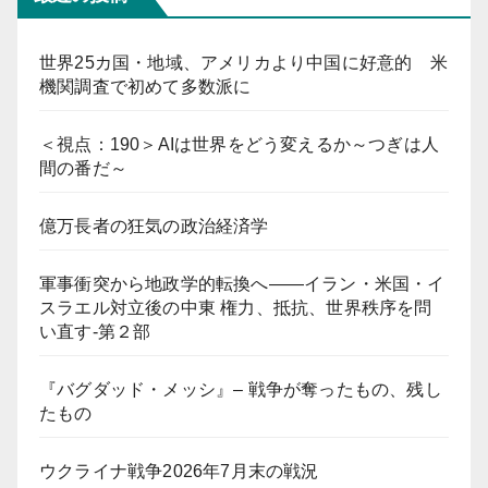
世界25カ国・地域、アメリカより中国に好意的 米
機関調査で初めて多数派に
＜視点：190＞AIは世界をどう変えるか～つぎは人
間の番だ～
億万長者の狂気の政治経済学
軍事衝突から地政学的転換へ――イラン・米国・イ
スラエル対立後の中東 権力、抵抗、世界秩序を問
い直す-第２部
『バグダッド・メッシ』– 戦争が奪ったもの、残し
たもの
ウクライナ戦争2026年7月末の戦況