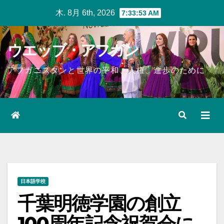
Skip
木. 8月 6th, 2026
7:33:54 AM
to
content
ウエッブ・アフガン
アフガニスタンと世界の平和、人権、進歩のために
日本語学校
千葉明徳学園の創立
100周年記念祝賀会に