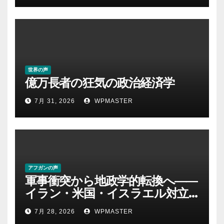
世界の声
億万長者の狂気の政治経済学
7月 31, 2026
WPMASTER
アフガンの声
軍事衝突から地政学的転換へ――
イラン・米国・イスラエル対立
後の中東 権力、抵抗、世界秩序
7月 28, 2026
WPMASTER
を問い直す-第２部