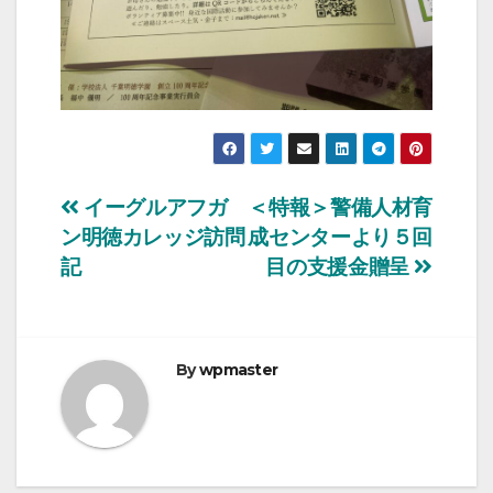
投
イーグルアフガ
＜特報＞警備人材育
ン明徳カレッジ訪問
成センターより５回
稿
記
目の支援金贈呈
ナ
ビ
By
wpmaster
ゲ
ー
シ