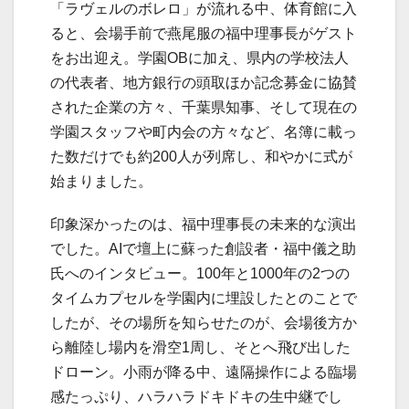
「ラヴェルのボレロ」が流れる中、体育館に入
ると、会場手前で燕尾服の福中理事長がゲスト
をお出迎え。学園OBに加え、県内の学校法人
の代表者、地方銀行の頭取ほか記念募金に協賛
された企業の方々、千葉県知事、そして現在の
学園スタッフや町内会の方々など、名簿に載っ
た数だけでも約200人が列席し、和やかに式が
始まりました。
印象深かったのは、福中理事長の未来的な演出
でした。AIで壇上に蘇った創設者・福中儀之助
氏へのインタビュー。100年と1000年の2つの
タイムカプセルを学園内に埋設したとのことで
したが、その場所を知らせたのが、会場後方か
ら離陸し場内を滑空1周し、そとへ飛び出した
ドローン。小雨が降る中、遠隔操作による臨場
感たっぷり、ハラハラドキドキの生中継でし