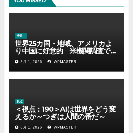
YOU MISSED
情報＋
世界25カ国・地域、アメリカよ
り中国に好意的 米機関調査で初
めて多数派に
8月 1, 2026
WPMASTER
視点
＜視点：190＞AIは世界をどう変
えるか～つぎは人間の番だ～
8月 1, 2026
WPMASTER