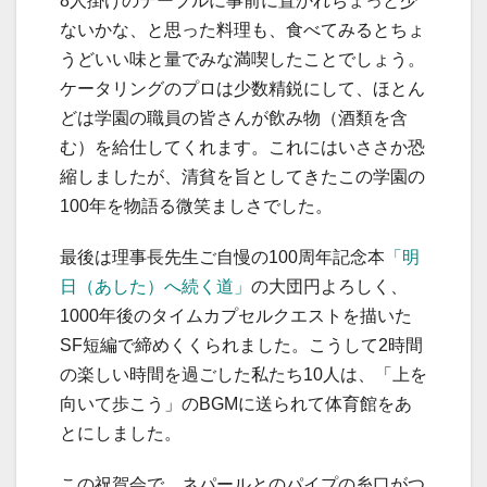
8人掛けのテーブルに事前に置かれちょっと少
ないかな、と思った料理も、食べてみるとちょ
うどいい味と量でみな満喫したことでしょう。
ケータリングのプロは少数精鋭にして、ほとん
どは学園の職員の皆さんが飲み物（酒類を含
む）を給仕してくれます。これにはいささか恐
縮しましたが、清貧を旨としてきたこの学園の
100年を物語る微笑ましさでした。
最後は理事長先生ご自慢の100周年記念本
「明
日（あした）へ続く道」
の大団円よろしく、
1000年後のタイムカプセルクエストを描いた
SF短編で締めくくられました。こうして2時間
の楽しい時間を過ごした私たち10人は、「上を
向いて歩こう」のBGMに送られて体育館をあ
とにしました。
この祝賀会で、ネパールとのパイプの糸口がつ