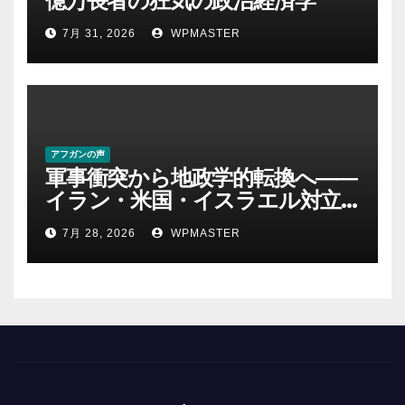
億万長者の狂気の政治経済学
7月 31, 2026
WPMASTER
アフガンの声
軍事衝突から地政学的転換へ――
イラン・米国・イスラエル対立
後の中東 権力、抵抗、世界秩序
7月 28, 2026
WPMASTER
を問い直す-第２部