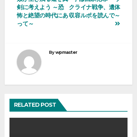
稿
剣に考えよう ～恐
クライナ戦争、遺体
ナ
怖と絶望の時代にあ
収容ルポを読んで～
って～
ビ
ゲ
ー
By
wpmaster
シ
ョ
ン
RELATED POST