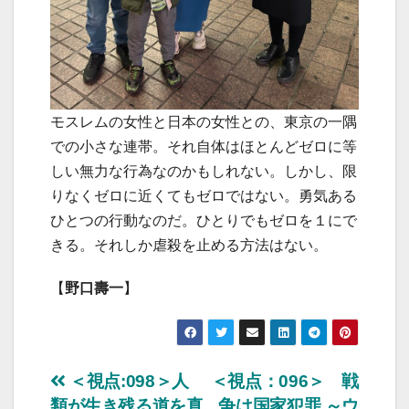
モスレムの女性と日本の女性との、東京の一隅
での小さな連帯。それ自体はほとんどゼロに等
しい無力な行為なのかもしれない。しかし、限
りなくゼロに近くてもゼロではない。勇気ある
ひとつの行動なのだ。ひとりでもゼロを１にで
きる。それしか虐殺を止める方法はない。
【
野口壽一
】
投
＜視点:098＞人
＜視点：096＞ 戦
類が生き残る道を真
争は国家犯罪 ～ウ