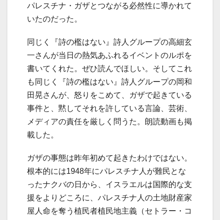
パレスチナ・ガザとつながる必然性に導かれて
いたのだった。
同じく『詩の檻はない』詩人グループの高細玄
一さんが当日の熱気あふれるイベントのルポを
書いてくれた。ぜひ読んでほしい。そしてこれ
も同じく『詩の檻はない』詩人グループの岡和
田晃さんが、怒りをこめて、ガザで起きている
事件と、黙してそれを許している言論、芸術、
メディアの責任を厳しく問うた。朗読動画も掲
載した。
ガザの事態は昨年初めて起きたわけではない。
根本的には1948年にパレスチナ人が難民とな
ったナクバの日から、イスラエルは国際的な支
援をよりどころに、パレスチナ人の土地財産家
屋人命を奪う植民者植民地主義（セトラー・コ