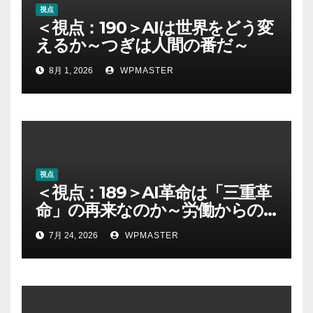
視点
＜視点：190＞AIは世界をどう変
えるか～つぎは人間の番だ～
8月 1, 2026
WPMASTER
視点
＜視点：189＞AI革命は「三重革
命」の再来なのか～労働からの
解放とAI時代の進歩を考える～
7月 24, 2026
WPMASTER