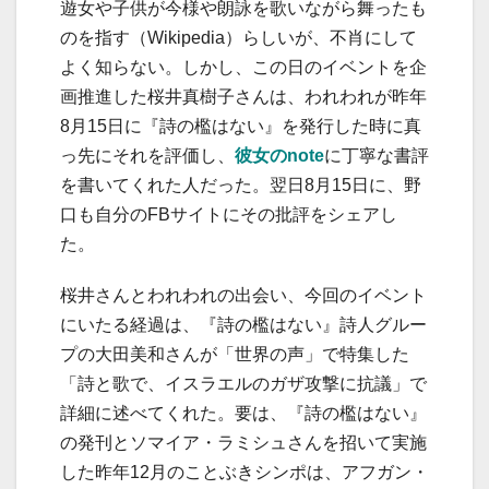
遊女や子供が今様や朗詠を歌いながら舞ったも
のを指す（Wikipedia）らしいが、不肖にして
よく知らない。しかし、この日のイベントを企
画推進した桜井真樹子さんは、われわれが昨年
8月15日に『詩の檻はない』を発行した時に真
っ先にそれを評価し、
彼女のnote
に丁寧な書評
を書いてくれた人だった。翌日8月15日に、野
口も自分のFBサイトにその批評をシェアし
た。
桜井さんとわれわれの出会い、今回のイベント
にいたる経過は、『詩の檻はない』詩人グルー
プの大田美和さんが「世界の声」で特集した
「詩と歌で、イスラエルのガザ攻撃に抗議」で
詳細に述べてくれた。要は、『詩の檻はない』
の発刊とソマイア・ラミシュさんを招いて実施
した昨年12月のことぶきシンポは、アフガン・