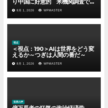
り中国に好意的 米機関調査で初
めて多数派に
8月 1, 2026
WPMASTER
視点
＜視点：190＞AIは世界をどう変
えるか～つぎは人間の番だ～
8月 1, 2026
WPMASTER
世界の声