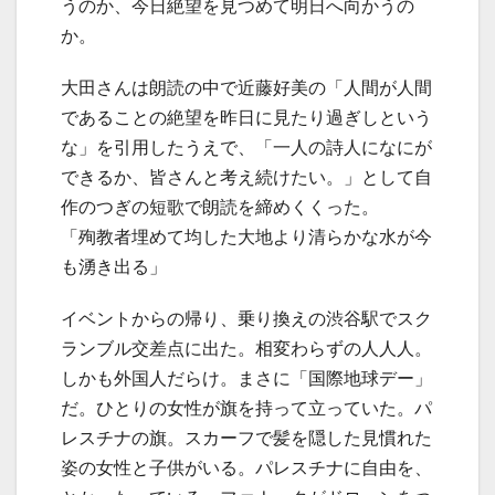
うのか、今日絶望を見つめて明日へ向かうの
か。
大田さんは朗読の中で近藤好美の「人間が人間
であることの絶望を昨日に見たり過ぎしという
な」を引用したうえで、「一人の詩人になにが
できるか、皆さんと考え続けたい。」として自
作のつぎの短歌で朗読を締めくくった。
「殉教者埋めて均した大地より清らかな水が今
も湧き出る」
イベントからの帰り、乗り換えの渋谷駅でスク
ランブル交差点に出た。相変わらずの人人人。
しかも外国人だらけ。まさに「国際地球デー」
だ。ひとりの女性が旗を持って立っていた。パ
レスチナの旗。スカーフで髪を隠した見慣れた
姿の女性と子供がいる。パレスチナに自由を、