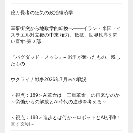
億万長者の狂気の政治経済学
軍事衝突から地政学的転換へ――イラン・米国・イ
スラエル対立後の中東 権力、抵抗、世界秩序を問
い直す-第２部
『バグダッド・メッシ』– 戦争が奪ったもの、残し
たもの
ウクライナ戦争2026年7月末の戦況
＜視点：189＞AI革命は「三重革命」の再来なのか
～労働からの解放とAI時代の進歩を考える～
＜視点：188＞進歩とは何か～ロボットとAIが問い
直す文明～