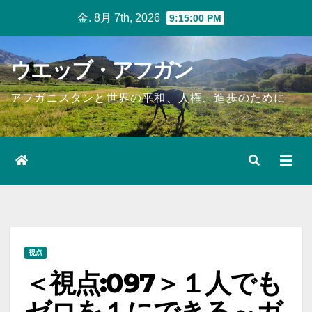
Skip
金. 8月 7th, 2026
9:15:01 PM
to
content
ウエッブ・アフガン
アフガニスタンと世界の平和、人権、進歩のために
視点
＜視点:097＞１人でも
ゼロを１にできる～ガ