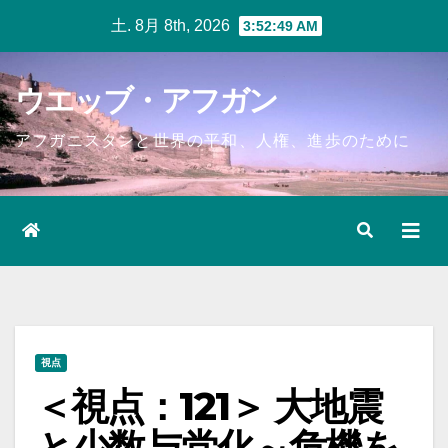
Skip
土. 8月 8th, 2026
3:52:49 AM
to
content
ウエッブ・アフガン
アフガニスタンと世界の平和、人権、進歩のために
視点
＜視点：121＞ 大地震
と少数与党化～危機を