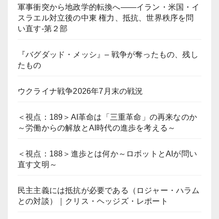
軍事衝突から地政学的転換へ――イラン・米国・イ
スラエル対立後の中東 権力、抵抗、世界秩序を問
い直す-第２部
『バグダッド・メッシ』– 戦争が奪ったもの、残し
たもの
ウクライナ戦争2026年7月末の戦況
＜視点：189＞AI革命は「三重革命」の再来なのか
～労働からの解放とAI時代の進歩を考える～
＜視点：188＞進歩とは何か～ロボットとAIが問い
直す文明～
民主主義には抵抗が必要である（ロジャー・ハラム
との対談）｜クリス・ヘッジズ・レポート