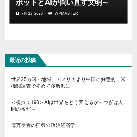
ボットとAIが問い直す文明～
7月 23, 2026
WPMASTER
最近の投稿
世界25カ国・地域、アメリカより中国に好意的 米
機関調査で初めて多数派に
＜視点：190＞AIは世界をどう変えるか～つぎは人
間の番だ～
億万長者の狂気の政治経済学