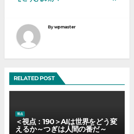
ビ
ゲ
ー
By
wpmaster
シ
ョ
ン
RELATED POST
視点
＜視点：190＞AIは世界をどう変
えるか～つぎは人間の番だ～