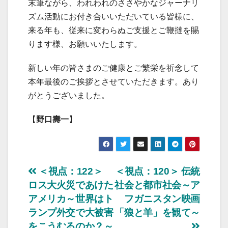
末筆ながら、われわれのささやかなジャーナリ
ズム活動にお付き合いいただいている皆様に、
来る年も、従来に変わらぬご支援とご鞭撻を賜
ります様、お願いいたします。
新しい年の皆さまのご健康とご繁栄を祈念して
本年最後のご挨拶とさせていただきます。あり
がとうございました。
【
野口壽一
】
投
＜視点：122＞
＜視点：120＞ 伝統
ロス大火災であけた
社会と都市社会～ア
稿
アメリカ～世界はト
フガニスタン映画
ナ
ランプ外交で大被害
「狼と羊」を観て～
をこうむるのか？～