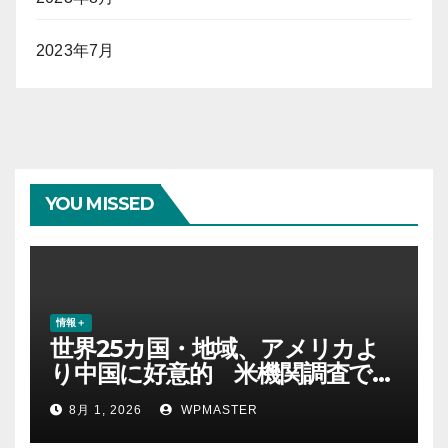
2023年7月
YOU MISSED
情報＋
世界25カ国・地域、アメリカよ
り中国に好意的 米機関調査で初
めて多数派に
8月 1, 2026
WPMASTER