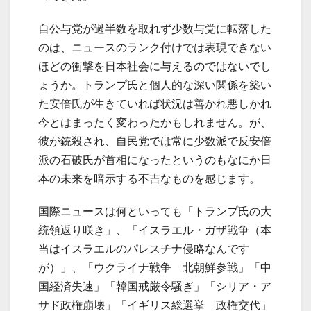
自公与党が過半数を取れず少数与党に転落した
のは、ニュースのランク付けでは表現できない
ほどの衝撃を日本社会に与えるのではないでし
ょうか。トランプ氏と個人的な深い関係を築い
た安倍氏が生きていれば状況は善かれ悪しかれ
今とはまったく変わったかもしれません。が、
彼が銃殺され、自民党では常に少数派で反安倍
派の石破氏が首相になったというのもなにか日
本の未来を暗示する不吉なものを感じます。
国際ニュースは何といっても「トランプ氏の大
統領返り咲き」、「イスラエル・ガザ戦争（本
当はイスラエルのパレスチナ侵略なんです
が）」、「ウクライナ戦争 北朝鮮参戦」「中
国経済失速」「韓国戒厳令騒ぎ」「シリア・ア
サド政権崩壊」「イギリス総選挙 政権交代」