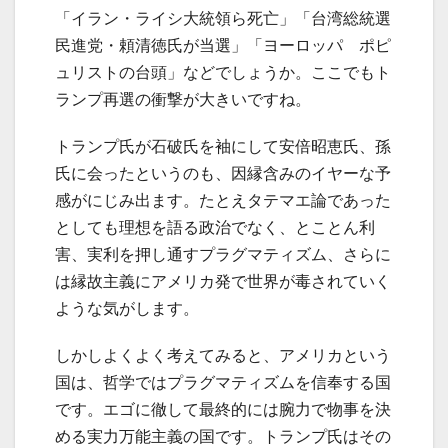
「イラン・ライシ大統領ら死亡」「台湾総統選
民進党・頼清徳氏が当選」「ヨーロッパ ポピ
ュリストの台頭」などでしょうか。ここでもト
ランプ再選の衝撃が大きいですね。
トランプ氏が石破氏を袖にして安倍昭恵氏、孫
氏に会ったというのも、因縁含みのイヤーな予
感がにじみ出ます。たとえタテマエ論であった
としても理想を語る政治でなく、とことん利
害、実利を押し通すプラグマティズム、さらに
は縁故主義にアメリカ発で世界が毒されていく
ような気がします。
しかしよくよく考えてみると、アメリカという
国は、哲学ではプラグマティズムを信奉する国
です。エゴに徹して最終的には腕力で物事を決
める実力万能主義の国です。トランプ氏はその