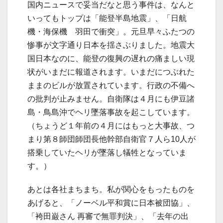
国内ニュースで妥当だなと思う事件は、なんと
いってもトップは「能登半島地震」、「日航
機・海保機 羽田で衝突」。元旦早々ふたつの
惨事が文字通り日本を揺さぶりました。地震大
国日本なのに、能登の復興の遅れの痛ましい現
状がいまだに報道されます。いまだにつぶれた
ままのビルが放置されています。行政の不備へ
の批判が止みません。自衛隊は４月にも伊豆諸
島・鳥島沖でヘリ墜落事故を起こしています。
（ちょうど１年前の４月にはもっと大事故、つ
まり第８師団師団長他幹部自衛官７人ら10人が
搭乗していたヘリが墜落し犠牲となっていま
す。）
あとは各社まちまち。私が関心をもったものを
あげると、「ノーベル平和賞に日本被団協」、
「袴田巌さん 再審で無罪判決」、「去年の出