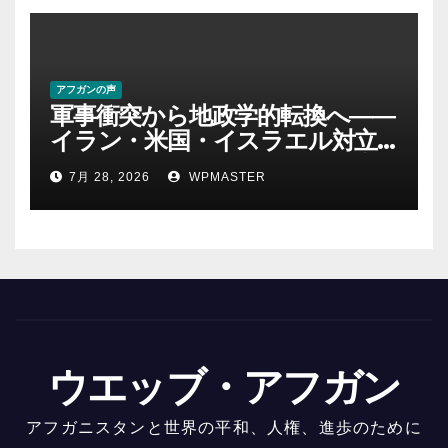
アフガンの声
軍事衝突から地政学的転換へ――
イラン・米国・イスラエル対立
後の中東 権力、抵抗、世界秩序
7月 28, 2026
WPMASTER
を問い直す-第２部
ウエッブ・アフガン
アフガニスタンと世界の平和、人権、進歩のために