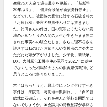
生数75万人余で過去最少を更新」、「新紙幣
20年ぶり」、「健康保険証が新規発行停止」。
などでした。被団協の受賞に対する石破首相の
「お疲れ様」発言の無責任ぶりには驚きまし
た。袴田さんの件は、国の冤罪とくだらない意
地のためひとりの人間の人生が生きたまま無に
された事実への腹立たしさ。さらに理不尽さを
許さずはねのけたお姉さんや支援者のご努力に
ただただ頭が下がりました。少子化、新紙幣、
DX、大川原化工機事件の冤罪で2021年に獄中
でなくなった相嶋静夫さんの損害賠償裁判など
思うところは多々ありました。
本当はもっとうえ、最上位にランク付けすべき
事件は「衆院選 与党過半数割れ」、「自民新
総裁に石破氏」。それを生んだ闇献金問題では
ないでしょうか。国会議員の特権意識が暴露さ