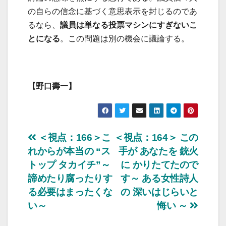
の自らの信念に基づく意思表示を封じるのであ
るなら、
議員は単なる投票マシンにすぎないこ
とになる
。この問題は別の機会に議論する。
【野口壽一】
投
＜視点：166＞こ
＜視点：164＞ この
れからが本当の “ス
手が あなたを 銃火
稿
トップ タカイチ”～
に かりたてたので
ナ
諦めたり腐ったりす
す～ ある女性詩人
る必要はまったくな
の 深いはじらいと
ビ
い～
悔い ～
ゲ