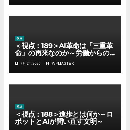
視点
＜視点：189＞AI革命は「三重革
命」の再来なのか～労働からの
解放とAI時代の進歩を考える～
7月 24, 2026
WPMASTER
視点
＜視点：188＞進歩とは何か～ロ
ボットとAIが問い直す文明～