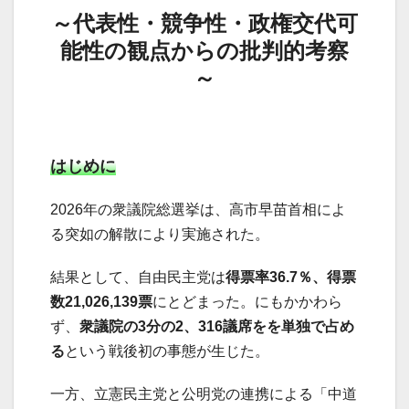
～代表性・競争性・政権交代可
能性の観点からの批判的考察
～
はじめに
2026年の衆議院総選挙は、高市早苗首相によ
る突如の解散により実施された。
結果として、自由民主党は
得票率36.7％、得票
数21,026,139票
にとどまった。にもかかわら
ず、
衆議院の3分の2、316議席をを単独で占め
る
という戦後初の事態が生じた。
一方、立憲民主党と公明党の連携による「中道