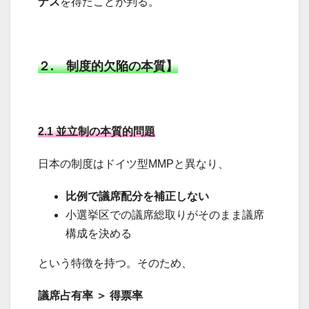
ナス
を得たことが判る。
２. 制度的欠陥の本質】
2.1 並立制の本質的問題
日本の制度はドイツ型MMPと異なり、
比例で議席配分を補正しない
小選挙区での議席総取りがそのまま議席
構成を決める
という特徴を持つ。そのため、
議席占有率 ＞ 得票率