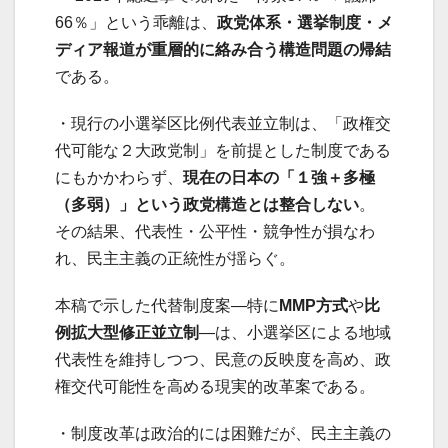
66％」という乖離は、
政党体系・選挙制度・メ
ディア報道が重層的に絡み合う構造問題の帰結
である。
・現行の小選挙区比例代表並立制は、「政権交
代可能な２大政党制」を前提とした制度である
にもかかわらず、
現在の日本の「１強＋多極
（多弱）」という政党構造とは整合しない
。
その結果、代表性・公平性・競争性が損なわ
れ、民主主義の正統性が揺らぐ。
本稿で示した代替制度案—特に
MMP方式
や
比
例拡大型修正並立制
—は、小選挙区による地域
代表性を維持しつつ、民意の反映度を高め、政
権交代可能性を高める現実的改革案である。
・制度改革は政治的には困難だが、民主主義の