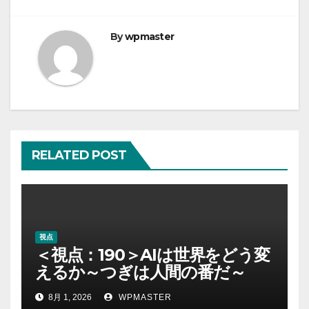
ー
By
wpmaster
シ
ョ
ン
RELATED POST
視点
＜視点：190＞AIは世界をどう変
えるか～つぎは人間の番だ～
8月 1, 2026
WPMASTER