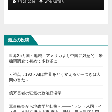
7月 23, 2026
WPMASTER
最近の投稿
世界25カ国・地域、アメリカより中国に好意的 米
機関調査で初めて多数派に
＜視点：190＞AIは世界をどう変えるか～つぎは人
間の番だ～
億万長者の狂気の政治経済学
軍事衝突から地政学的転換へ――イラン・米国・イ
スラエル対立後の中東 権力、抵抗、世界秩序を問