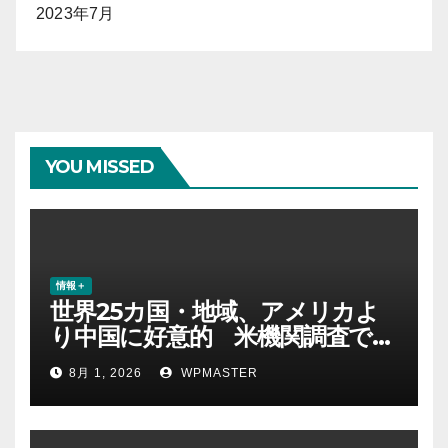
2023年7月
YOU MISSED
情報＋
世界25カ国・地域、アメリカよ
り中国に好意的 米機関調査で初
めて多数派に
8月 1, 2026
WPMASTER