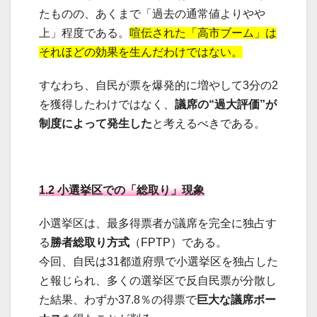
たものの、あくまで「過去の通常値よりやや
上」程度である。
喧伝された「高市ブーム」は
それほどの効果を生んだわけではない。
すなわち、自民が票を爆発的に増やして3分の2
を獲得したわけではなく、
議席の“過大評価”が
制度によって発生した
と考えるべきである。
1.2 小選挙区での「総取り」現象
小選挙区は、最多得票者が議席を完全に独占す
る
勝者総取り方式
（FPTP）である。
今回、自民は31都道府県で小選挙区を独占した
と報じられ、多くの選挙区で反自民票が分散し
た結果、わずか37.8％の得票で
巨大な議席ボー