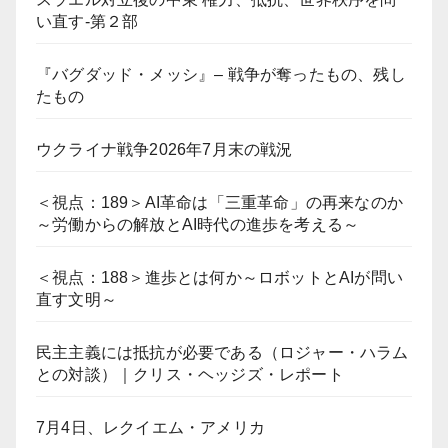
い直す-第２部
『バグダッド・メッシ』– 戦争が奪ったもの、残し
たもの
ウクライナ戦争2026年7月末の戦況
＜視点：189＞AI革命は「三重革命」の再来なのか
～労働からの解放とAI時代の進歩を考える～
＜視点：188＞進歩とは何か～ロボットとAIが問い
直す文明～
民主主義には抵抗が必要である（ロジャー・ハラム
との対談）｜クリス・ヘッジズ・レポート
7月4日、レクイエム・アメリカ