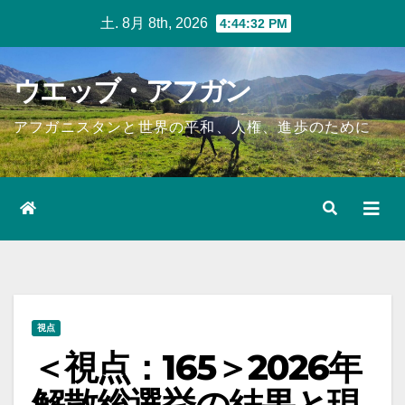
Skip
土. 8月 8th, 2026
4:44:33 PM
to
content
ウエッブ・アフガン
アフガニスタンと世界の平和、人権、進歩のために
視点
＜視点：165＞2026年
解散総選挙の結果と現