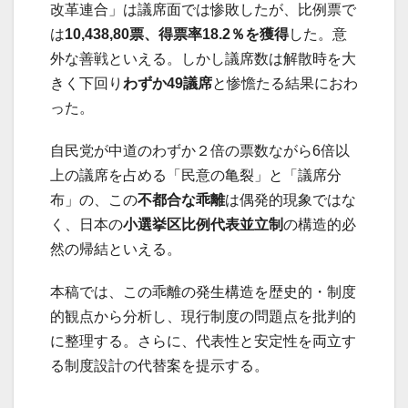
改革連合」は議席面では惨敗したが、比例票で
は
10,438,80票、得票率18.2％を獲得
した。意
外な善戦といえる。しかし議席数は解散時を大
きく下回り
わずか49議席
と惨憺たる結果におわ
った。
自民党が中道のわずか２倍の票数ながら6倍以
上の議席を占める「民意の亀裂」と「議席分
布」の、この
不都合な乖離
は偶発的現象ではな
く、日本の
小選挙区比例代表並立制
の構造的必
然の帰結といえる。
本稿では、この乖離の発生構造を歴史的・制度
的観点から分析し、現行制度の問題点を批判的
に整理する。さらに、代表性と安定性を両立す
る制度設計の代替案を提示する。