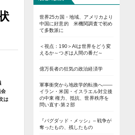
状
世界25カ国・地域、アメリカより
中国に好意的 米機関調査で初め
て多数派に
＜視点：190＞AIは世界をどう変
えるか～つぎは人間の番だ～
億万長者の狂気の政治経済学
議
軍事衝突から地政学的転換へ――
員会
イラン・米国・イスラエル対立後
の中東 権力、抵抗、世界秩序を
文は
問い直す-第２部
『バグダッド・メッシ』– 戦争が
奪ったもの、残したもの