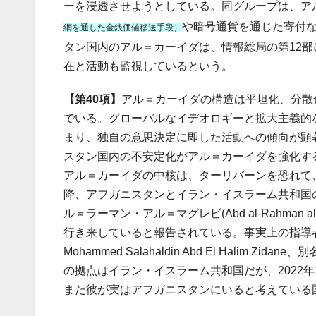
ーを浸透させようとしている。同グループは、ア
や暗号通貨を通じた寄付
網を通した金銭価値移送手段）
タン国内のアル＝カーイダは、情報総局の第12
在と活動も監視しているという。
【第40項】
アル＝カーイダの構造は平坦化、分散
でいる。グローバルなイデオロギーと拡大主義的
まり、独自の意思決定に即した活動への傾向が顕
スタン国内の不安定化がアル＝カーイダを強化す
アル＝カーイダの中核は、ターリバーンを恐れて、
降、アフガニスタンとイラン・イスラーム共和国の間を
ル＝ラーマン・アル＝マグレビ(Abd al-Rahman
行き来していると報告されている。事実上の指導
Mohammed Salahaldin Abd El Halim Z
の拠点はイラン・イスラーム共和国だが、2022
また彼が実はアフガニスタンにいると考えている