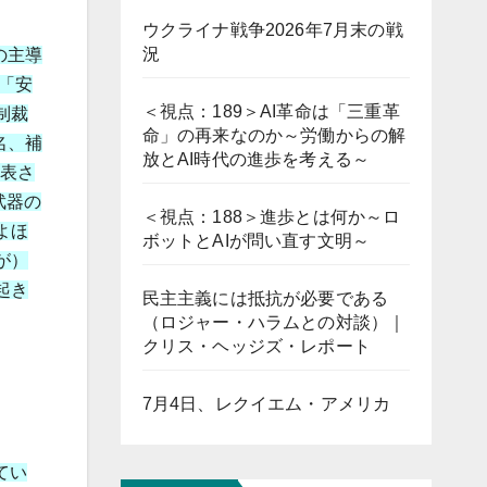
ウクライナ戦争2026年7月末の戦
況
の主導
「安
＜視点：189＞AI革命は「三重革
制裁
命」の再来なのか～労働からの解
名、補
放とAI時代の進歩を考える～
発表さ
武器の
＜視点：188＞進歩とは何か～ロ
よほ
ボットとAIが問い直す文明～
が）
起き
民主主義には抵抗が必要である
（ロジャー・ハラムとの対談）｜
クリス・ヘッジズ・レポート
7月4日、レクイエム・アメリカ
てい