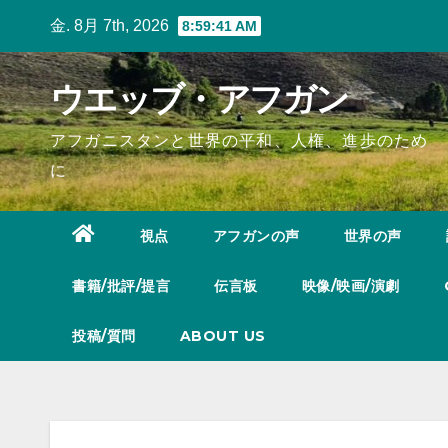
Skip
金. 8月 7th, 2026
8:59:42 AM
to
content
ウエッブ・アフガン
アフガニスタンと世界の平和、人権、進歩のため
に
視点
アフガンの声
世界の声
書籍/批評/提言
伝言板
映像/映画/演劇
投稿/質問
ABOUT US