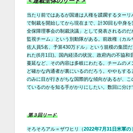
＜連載全体のリード＞
当たり前ではあるが国連は人権を蹂躙するターリバ
で制裁を開始してから現在まで、計30回も中身を
全保障理事会の制裁決議」として発表されるのだ
監視チーム」という別動隊がある。前政権（カルザ
佐人員5名、予算430万ドル」という規模の集団
れた(6月1日)。国内経済の状況、政府内の不協
蔓延など、その内容は多岐にわたる。チームのメ
ど確かな内通者が裏にいるのだろう。ややもする
のみに目が行きがちな国際的な傾向があるが、こ
ているのかを知る手がかりにしたい。数回に分け
第３回リード
そろそろアル＝ザワヒリ（
2022年7月31日米