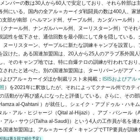
メンバーの数は30人から60人で安定しており、それら幹部は
各州にいる。国内の全アル＝カーイダ戦闘員の数は400人、家
つの支部が南部（ヘルマンド州、ザーブル州、カンダハール州）
（クナール州、ナンガルハール州、ヌーリスターン州）でそれ
視認性を低下させ、通信回数を最小限にして身を隠している。
、ヌーリスターン、ザーブルに新たな訓練キャンプを設置し、
設けた。ある国連加盟国は、20人から25人のアラブ系外国人
し、そのキャンプ地では、特に自爆テロの訓練が行われており
立されたと述べた。別の国連加盟国は、ターリバーンがアブ・
i 、ISISおよびアル＝カーイダほか制裁リスト未掲載；
ISISおよびアル
照
）を2021年に釈放したが、それによってクナール州でカテ
oq ）部隊の活動がが再び盛んになったと評価している。さらに、その
mza al-Qahtani ）が就任し、シェイク・アブドゥル・ハキ
i）、キタル・アル・ヒジャージ（Qital al-Hijazi）、アブ・バシール（A
ハ・アル・サウジ(Talha al-Saudi)）という4人の工作員が名を
る国連加盟国は、アル＝カーイダ・キャンプでTTP要員が訓練
54項は第５回で紹介予定）