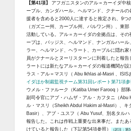
【第41項】
アフガニスタンのアル＝カーイダ中核
ーブル、カンダハール、ヘルマンド、クナールの
援者を含めると2000人に達すると推定され、9
（ガズニー州、カーブル州、パルワン州）、東部
活動している。アル＝カーイダの全拠点は、その
ープは、バッジス、ヘルマンド、ナンガルハール
ラー、ヘルマンド、ヘラート、カーブルに隠れ家を
員がクナールとヌーリスターンに到着したと報告
ラートには新たなアル＝カーイダの報道機関が設
ラス・アル＝マスリ（ Abu Ikhlas al-Masr
イダほか制裁監視チーム第31回レポート第71項参
ウメル・ファルーク（Katiba Umer Faro
副司令官にアブ・ハムザ・アル・カフタニ（Abu Ha
ル・マスリ（Sheikh Abdul Hakim al-Masr
Basir）、アブ・ユスフ（ Abu Yusuf、別名タル
報告した。これは作戦上重要な出来事だ。またあ
けていると報告した（下記第54項参照）
（訳注：第