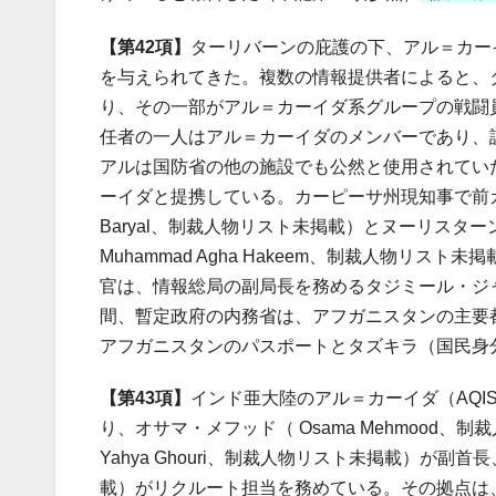
【第42項】
ターリバーンの庇護の下、アル＝カー
を与えられてきた。複数の情報提供者によると、
り、その一部がアル＝カーイダ系グループの戦闘
任者の一人はアル＝カーイダのメンバーであり、
アルは国防省の他の施設でも公然と使用されてい
ーイダと提携している。カーピーサ州現知事で前カーブル
Baryal、制裁人物リスト未掲載）とヌーリスター
Muhammad Agha Hakeem、制裁人物
官は、情報総局の副局長を務めるタジミール・ジャワド
間、暫定政府の内務省は、アフガニスタンの主要
アフガニスタンのパスポートとタズキラ（国民身
【第43項】
インド亜大陸のアル＝カーイダ（AQI
り、オサマ・メフッド（ Osama Mehmood、
Yahya Ghouri、制裁人物リスト未掲載）が副首
載）がリクルート担当を務めている。その拠点は