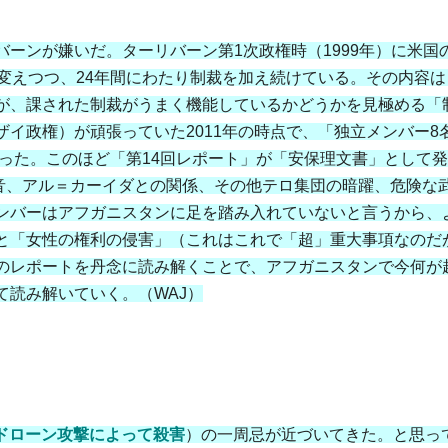
ーンが嫌いだ。ターリバーン第1次政権時（1999年）に米国
変えつつ、24年間にわたり制裁を加え続けている。その内容は
が、課された制裁がうまく機能しているかどうかを見極める「
イ政権）が頑張っていた2011年の時点で、「独立メンバー8
だった。このほど「第14回レポート」が「安保理文書」として
和音、アル＝カーイダとの関係、その他テロ集団の暗躍、危険な
ンバーはアフガニスタンに足を踏み入れていないと言うから、
と「女性の権利の侵害」（これはこれで「超」重大事項なのだ
のレポートを丹念に読み解くことで、アフガニスタンで今何が
て読み解いていく。（WAJ）
軍のドローン攻撃によって殺害
）の一周忌が近づいてきた。と思っ