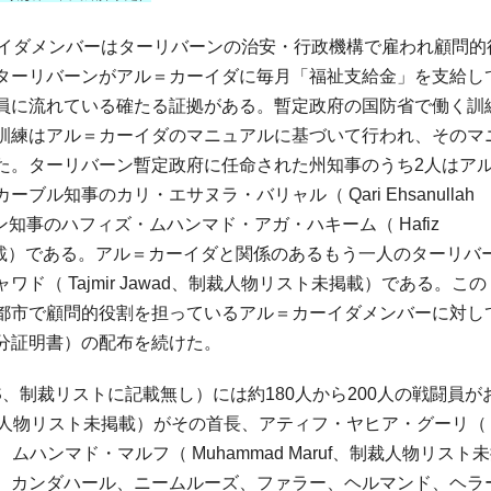
イダメンバーはターリバーンの治安・行政機構で雇われ顧問的
ターリバーンがアル＝カーイダに毎月「福祉支給金」を支給し
員に流れている確たる証拠がある。暫定政府の国防省で働く訓
訓練はアル＝カーイダのマニュアルに基づいて行われ、そのマ
た。ターリバーン暫定政府に任命された州知事のうち2人はア
知事のカリ・エサヌラ・バリャル（ Qari Ehsanullah
ン知事のハフィズ・ムハンマド・アガ・ハキーム（ Hafiz
リスト未掲載）である。アル＝カーイダと関係のあるもう一人のターリバ
（ Tajmir Jawad、制裁人物リスト未掲載）である。この
都市で顧問的役割を担っているアル＝カーイダメンバーに対し
分証明書）の配布を続けた。
S、制裁リストに記載無し）には約180人から200人の戦闘員が
制裁人物リスト未掲載）がその首長、アティフ・ヤヒア・グーリ（ At
長、ムハンマド・マルフ（ Muhammad Maruf、制裁人物リスト
、カンダハール、ニームルーズ、ファラー、ヘルマンド、ヘラ