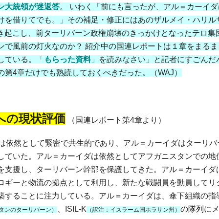
ン大統領が迷返答
。 いわく「前にも言ったが、アル＝カーイダ
けを借りてでも。」その補足・修正にはあのザルメイ・ハリル
を引き起こし、前ターリバーン政権崩壊のきっかけとなったテロ集
ンで風前の灯火なのか？ 紹介中の国連レポートは１章をまるま
している。「
もらった資料
」
を読みなさい」と記者にすごんだ
第4章だけでも熟読しておくべきだった。（WAJ）
への現状評価
（国連レポート第4章より）
は依然として緊密で共生的であり、アル＝カーイダはターリバ
していた。アル＝カーイダは依然としてアフガニスタンでの地
を支援し、ターリバーン幹部を保護してきた。アル＝カーイダ
ロギーと物流の拠点として利用し、新たな戦闘員を動員してリ
築することに注力している。アル＝カーイダは、傘下組織の指
、ISIL-K
の隊列に
タンのターリバーン）
（訳注：イスラーム国ホラサン州）