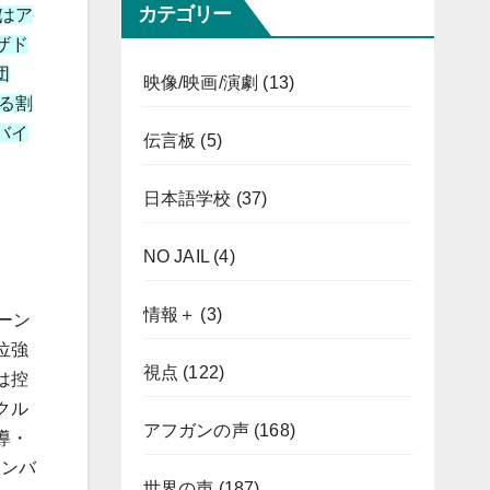
カテゴリー
はア
ザド
団
映像/映画/演劇
(13)
る割
バイ
伝言板
(5)
日本語学校
(37)
NO JAIL
(4)
情報＋
(3)
ーン
位強
視点
(122)
は控
クル
アフガンの声
(168)
導・
メンバ
世界の声
(187)