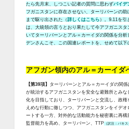
たら先月末、しつこい記者の質問に思わず
バイデ
フガニスタンに存在させない、ターリバーンの助
まで駆り出された（
詳しくはこちら
）。
9.11
は、大統領の言うとおり果たして今アフガニスタ
いてターリバーンとアル＝カーイダの関係を分析
デンさんこそ、この国連レポートを、せめて以下の
アフガン領内のアル＝カーイダ
【第39項】
ターリバーンとアル＝カーイダの関係
が統治するアフガニスタンを安全な避難所とみな
化を目指しており、ターリバーンと交流し、政権
えめな行動に徹しつつ、アフガニスタンをイデオ
ートする一方、対外的な活動能力を秘密裏に再構
監督能力を高め、ターリバーン、TTP
（訳注：パキス