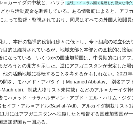
ル＝カーイダの中核と、ハワラ
（訳注：イスラム圏で発達した巨大な仲介
などから活動資金を調達している。ある情報筋によると、アフ
部によって監督・監視されており、同局はすべての外国人戦闘員
化し、本部の指導的役割は徐々に低下し、傘下組織の独立化が
な目的は維持されているが、地域支部と本部との直接的な接触
著になっている。いくつかの国連加盟国は、中長期的にはアフ
るだろうとの見方を示した。逆にアフガニスタンが安定した場
他の活動地域に移転することを考えるかもしれない。2021年
、モハメド・アバタイ（ Mohamed Abbatay、 別名アブ
 al-Maghrebi)、制裁人物リスト未掲載）などのアル＝カーイダ
者モハメッド・サラハルディン・アブド・エル・ハリム・ジダ
idane、別名セイフ・アル＝アドル(Sayf al-‘Adl)、アルカイダ制裁リスト
年11月にはアフガニスタンへ往復したと報告する国連加盟国が
国連加盟国も一国ある。