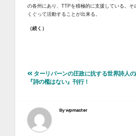
の各州にあり、TTPを積極的に支援している。そ
くぐって活動することが出来る。
（続く）
投
ターリバーンの圧政に抗する世界詩人の
『詩の檻はない』刊行！
稿
ナ
ビ
By
wpmaster
ゲ