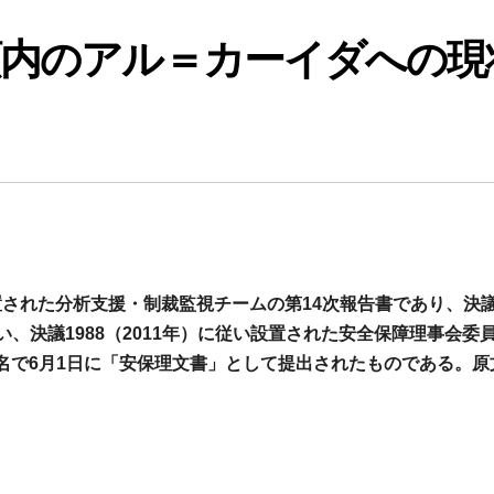
領内のアル＝カーイダへの現
設置された分析支援・制裁監視チームの第14次報告書であり、決
従い、決議1988（2011年）に従い設置された安全保障理事会委
名で6月1日に「安保理文書」として提出されたものである。原