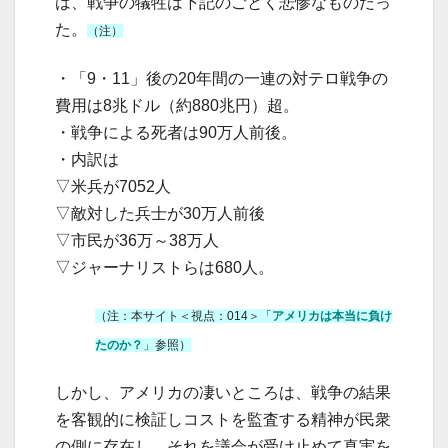
は、戦争の犠牲は下記のごとく悲惨なものだっ
た。
（注）
・「9・11」後の20年間の一連の対テロ戦争の
費用は8兆ドル（約880兆円）超。
・戦争による死者は90万人前後。
・内訳は
▽米兵が7052人
▽敵対した兵士が30万人前後
▽市民が36万～38万人
▽ジャーナリストらは680人。
（注：本サイト＜視点：014＞「
アメリカは本当に負け
たのか？
」参照）
しかし、アメリカの凄いところは、戦争の結果
を客観的に検証しコストを監査する精神が民衆
の側に存在し、それを議会が受け止めて真実を