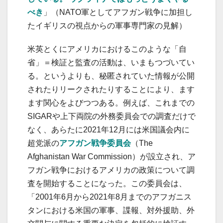
べき
」（NATO軍としてアフガン戦争に加担し
たイギリスの視点からの軍事専門家の見解）
米英とくにアメリカにおけるこのような「自
省」＝検証と監査の活動は、いまもつづいてい
る。というよりも、秘匿されていた情報が公開
されたりリークされたりすることにより、ます
ます関心をよびつつある。例えば、これまでの
SIGARや上下両院の外務委員会での調査だけで
なく、あらたに2021年12月には米国議会内に
超党派の
アフガン戦争委員会
（The
Afghanistan War Commission）が設立され、ア
フガン戦争におけるアメリカの政策について調
査を開始することになった。この委員会は、
「2001年6月から2021年8月までのアフガニス
タンにおける米国の軍事、諜報、対外援助、外