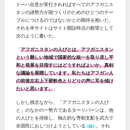
ドーハ合意が実行されればすべてのアフガニス
タンの諸勢力が国づくりのためのひとつのテー
ブルにつけるのではないかとの期待を抱いた。
それを本サイトはサイト開設時点の願望として
次のように書いた。
「
アフガニスタンの人びとは、アフガニスタン
という難しい地域で国家的な統一を取り戻し平
和と発展を目指すにはどうすればよいか、真剣
な議論を展開しています。私たちはアフガン人
の前後左右上下硬軟色とりどりの声に耳を傾け
たいと思います。
」
しかし残念ながら、「アフガニスタンの人び
と」のなかの一勢力であるターリバーンは、他
の人びとを排除し、独占的な専制支配を武力で
全国民におしつけようとしている
。それ
（注）