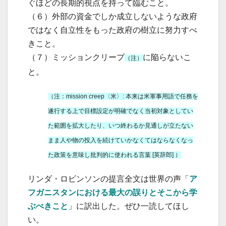
ぐほどの長期的視点を持って臨むこと。
（６）外部の資金でしか成立しないような政府
ではなく自立性をもった政府の樹立に努力すべ
きこと。
（７）ミッションクリープ
に陥らないこ
（注）
と。
（注：mission creep〈米〉: 本来は米軍事用語で任務を
遂行する上で目標設定が明確でなく当初対象としてい
た範囲を拡大したり、いつ終わるか見通しが立たない
まま人や物の投入を続けていかなくてはならなくなっ
た政策を意味し批判的に使われる言葉 [英辞郎] ）
リンダ・ロビンソンの提言全文は世界の声「
ア
フガニスタンにおける最大の誤りとそこから学
ぶべきこと
」に訳出した。ぜひ一読してほし
い。