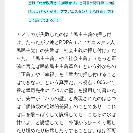
想録『
わが政府 かく崩壊せり
』と同書の野口壽一の解
説およびあとがき「アフガニスタンと明治維新」で詳
しく論じてある。）
アメリカが失敗したのは「民主主義の押し付
け」だったがソ連とPDPA（アフガニスタン人
民民主党）の失敗は「社会主義の押し付け」だ
った。「民主主義」や「社会主義」（もっと正
確に言えば民族民主主義革命）という外からの
「正義」や「幸福」を「武力で押し付けること
はできない」という真実だ。＜視点：066＞で
養老孟司先生の『バカの壁』を援用して書いた
が、先生が「バカの壁」と表現されたのはじつ
は「価値観の絶対的差異」のことであり、これ
は口を酸っぱくして説得しても、こちらの水は
甘いよ、と誘惑しても、外部からひっくり返し
たり埋めたり破壊したりすることは、ほぼ不可