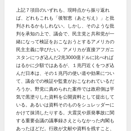
上記７項目のいずれも、現時点から振り返れ
ば、どれもこれも「後智恵（あとぢえ）」と批
判されるかもしれない。しかし、そのような批
判を承知の上で、議会で、民主党と共和党が一
緒になって検証をおこなおうとするアメリカの
民主主義に学びたい。アメリカが直接アフガニ
スタンにつぎ込んだ2兆3000億ドルに比べれば
はるかに少額ではあるが、１兆円近くをつぎ込
んだ日本は、その１兆円の使い道や効果につい
て、議会での検証や監査がおこなわれているだ
ろうか。野党に責められた案件では政府側は平
気で黒塗りした資料を公開資料として提出して
いる。あるいは資料そのものをシュレッダーに
かけて抹消したりする。大震災や原発事故に関
する重要会議の議事録さえとらなかった内閣も
あったほどだ。行政が文献や資料を残すこと、