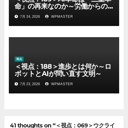
命」の再来なのか～労働からの
解放とAI時代の進歩を考える～
7月 24, 2026
WPMASTER
視点
＜視点：188＞進歩とは何か～ロ
ボットとAIが問い直す文明～
7月 23, 2026
WPMASTER
41 thoughts on “＜視点：069＞ウクライ