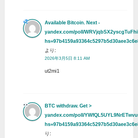
Available Bitcoin. Next -
yandex.com/poll/WRVjqbSX2yscgTuFhi
hs=97b4159a93364c5297b5d30aee3c6
より:
2026年3月5日 8:11 AM
ut2mi1
BTC withdraw. Get >
yandex.com/poll/YWfQL5UYL9NrETwv
hs=97b4159a93364c5297b5d30aee3c6
り: