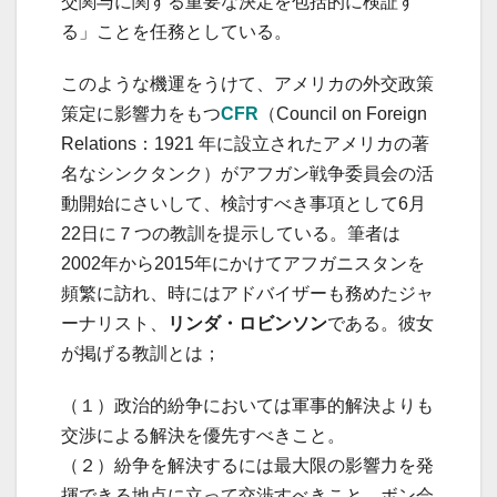
交関与に関する重要な決定を包括的に検証す
る」ことを任務としている。
このような機運をうけて、アメリカの外交政策
策定に影響力をもつ
CFR
（Council on Foreign
Relations：1921 年に設立されたアメリカの著
名なシンクタンク）がアフガン戦争委員会の活
動開始にさいして、検討すべき事項として6月
22日に７つの教訓を提示している。筆者は
2002年から2015年にかけてアフガニスタンを
頻繁に訪れ、時にはアドバイザーも務めたジャ
ーナリスト、
リンダ・ロビンソン
である。彼女
が掲げる教訓とは；
（１）政治的紛争においては軍事的解決よりも
交渉による解決を優先すべきこと。
（２）紛争を解決するには最大限の影響力を発
揮できる地点に立って交渉すべきこと。ボン会