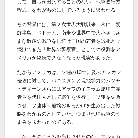
して、自らが出兵することのない「戦争遂行方
程式」をわがものにしているように思われる。
その背景には、第２次世界大戦以来、常に、朝
鮮半島、ベトナム、南米や世界中で大小さまざ
まな数多の戦争をし続け自国の若者を戦死させ
続けてきた「世界の警察官」としての役割をア
メリカが継続できなくなった現実があった。
だからアメリカは、ソ連の10年に及ぶアフガン
侵攻に対して、パキスタンと現地勢力のムジャ
ヒディーンさらにはアラブのイスラム原理主義
者らを代理人として戦争を遂行し、ソ連を失敗
させ、ソ連体制崩壊のきっかけを生み出した戦
略をわがものとしていた。つまり代理戦争のう
まみを味わったのである。
しかしそのうまみを忘れさせたのが、アル＝カ