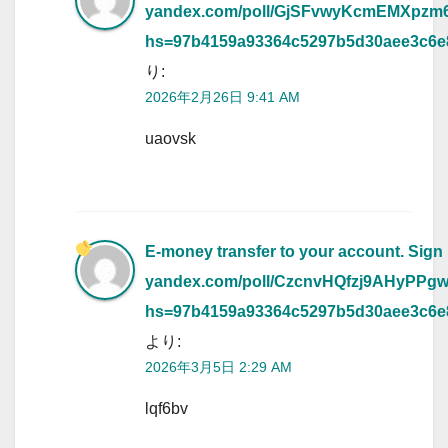
yandex.com/poll/GjSFvwyKcmEMXpzm
hs=97b4159a93364c5297b5d30aee3c6
り:
2026年2月26日 9:41 AM
uaovsk
E-money transfer to your account. Sign
yandex.com/poll/CzcnvHQfzj9AHyPPg
hs=97b4159a93364c5297b5d30aee3c6
より:
2026年3月5日 2:29 AM
lqf6bv