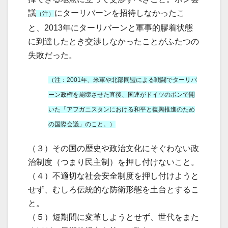
議
にターリバーンを招待しなかったこ
（注）
と、2013年にターリバーンと軍事的膠着状態
に到達したとき交渉しなかったことがふたつの
失敗だった。
（注：2001年、米軍や北部同盟による戦闘でターリバ
ーン政権を崩壊させた直後、国連がドイツのボンで開
いた「アフガニスタンにおける和平と復興推進のため
の国際会議」のこと。）
（３）その国の歴史や政治文化にそぐわない政
治制度（つまり民主制）を押し付けないこと。
（４）不適切な社会安全制度を押し付けようと
せず、むしろ伝統的な防衛形態を土台とするこ
と。
（５）短期間に変革しようとせず、世代をまた