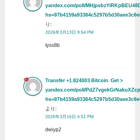
yandex.com/poll/MHjpsbzYiRKpBEU4
hs=97b4159a93364c5297b5d30aee3c6
り:
2026年3月13日 9:54 PM
tyss8b
Transfer +1.824003 Bitcoin. Get >
yandex.com/poll/PdZ7vgekGrNakuXZc
hs=97b4159a93364c5297b5d30aee3c6
より:
2026年3月16日 4:51 PM
dwiyp2