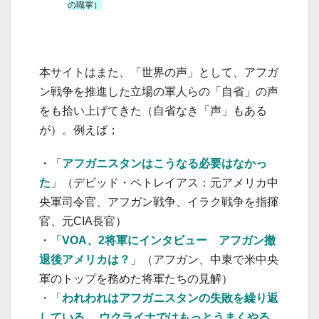
の職掌）
本サイトはまた、「世界の声」として、アフガ
ン戦争を推進した立場の軍人らの「自省」の声
をも拾い上げてきた（自省なき「声」もある
が）。例えば；
・「
アフガニスタンはこうなる必要はなかっ
た
」（デビッド・ペトレイアス：元アメリカ中
央軍司令官、アフガン戦争、イラク戦争を指揮
官、元CIA長官）
・「
VOA、2将軍にインタビュー アフガン撤
退後アメリカは？
」（アフガン、中東で米中央
軍のトップを務めた将軍たちの見解）
・「
われわれはアフガニスタンの失敗を繰り返
している。 ウクライナではもっとうまくやる