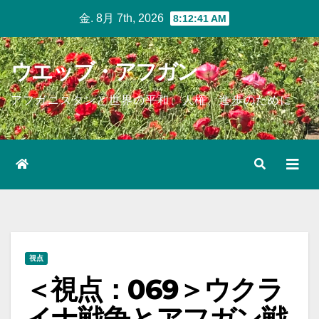
Skip
金. 8月 7th, 2026
8:12:42 AM
to
content
ウエッブ・アフガン
アフガニスタンと世界の平和、人権、進歩のために
視点
＜視点：069＞ウクラ
イナ戦争とアフガン戦