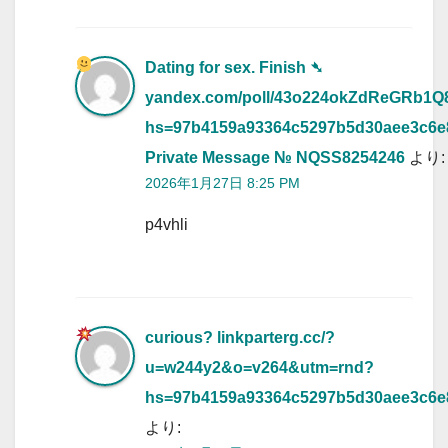
Dating for sex. Finish ➴
yandex.com/poll/43o224okZdReGRb1
hs=97b4159a93364c5297b5d30aee3c6
Private Message № NQSS8254246
より:
2026年1月27日 8:25 PM
p4vhli
curious? linkparterg.cc/?
u=w244y2&o=v264&utm=rnd?
hs=97b4159a93364c5297b5d30aee3c6
より: