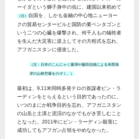
ーイダという獅子身中の虫に、建国以来初めて
自国を、しかも金融の中心地ニューヨー
（注）
クの貿易センタービルと国防の要ペンタゴンと
いう二つの心臓を爆撃され、何千人もの犠牲者
を生んだ大災害に逆上してその方程式を忘れ、
アフガニスタンに侵攻した。
（注：日本のこんにゃく爆弾や藤田信雄による米西海
岸の山林空爆をのぞく。）
最初は、9.11米同時多発テロの首謀者ビン・ラ
ーディンをとらえるという目的であったのに、
いつのまにか戦争目的を忘れ、アフガニスタン
の山岳と土漠と泥沼のなかでもがき苦しむこと
となった。2011年にビン・ラーディン殺害に
成功してもアフガン占領をやめなかった。