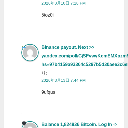
2026年3月10日 7:18 PM
5toz0i
Binance payout. Next >>
yandex.com/poll/GjSFvwyKcmEMXpzm
hs=97b4159a93364c5297b5d30aee3c6
り:
2026年3月13日 7:44 PM
9ufqus
Balance 1,824936 Bitcoin. Log In ->