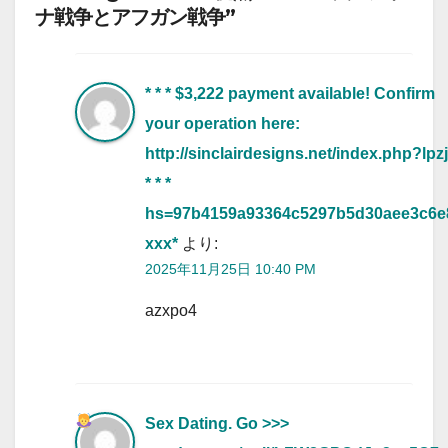
ナ戦争とアフガン戦争”
* * * $3,222 payment available! Confirm
your operation here:
http://sinclairdesigns.net/index.php?lpz
* * *
hs=97b4159a93364c5297b5d30aee3c6e
ххх*
より:
2025年11月25日 10:40 PM
azxpo4
Sex Dating. Go >>>