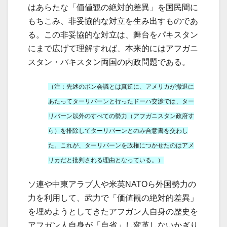
はあらたな「価値観の絶対的差異」を国民間に
もちこみ、非妥協的な対立を生み出すものであ
る。この非妥協的な対立は、舞台をパキスタン
にまで広げて理解すれば、本来的にはアフガニ
スタン・パキスタン両国の内政問題である。
（注：先述のボン会議とは真逆に、アメリカが撤退に
あたってターリバーンと行ったドーハ交渉では、ター
リバーン以外のすべての勢力（アフガニスタン政府す
ら）を排除してターリバーンとのみ合意書を交わし
た。これが、ターリバーンを政権につかせたのはアメ
リカだと批判される理由となっている。）
ソ連や中東アラブ人や米英NATOら外国勢力の
力を利用して、武力で「価値観の絶対的差異」
を埋めようとしてきたアフガン人自身の歴史を
アフガン人自身が「自省」し変革しないかぎり