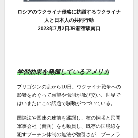
ロシアのウクライナ侵略に抗議するウクライナ
人と日本人の共同行動
2023年7月2日JR新宿駅南口
学習効果を発揮しているアメリカ
プリゴジンの乱から10日。ウクライナ戦争への
影響をめぐって願望や憶測が飛び交い、世界で
はいまだにこの話題で騒動がつづいている。
国際法や国連の建前を蹂躙し、核の恫喝と民間
軍事会社（傭兵）をも動員し、既存の国境線を
犯すプーチン体制の無法や強引さが、ブーメラ