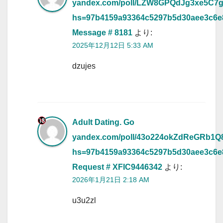
yandex.com/poll/LZW8GPQdJg3xe5C7
hs=97b4159a93364c5297b5d30aee3c6
Message # 8181
より:
2025年12月12日 5:33 AM
dzujes
Adult Dating. Go
yandex.com/poll/43o224okZdReGRb1
hs=97b4159a93364c5297b5d30aee3c6
Request # XFIC9446342
より:
2026年1月21日 2:18 AM
u3u2zl