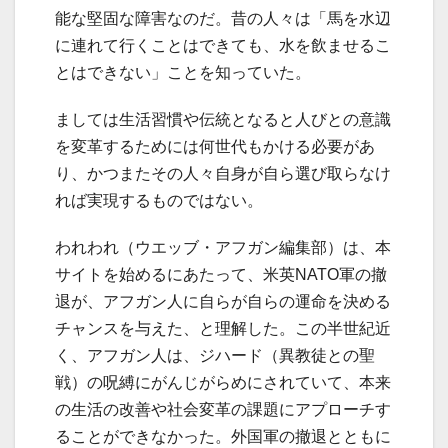
能な堅固な障害なのだ。昔の人々は「馬を水辺
に連れて行くことはできても、水を飲ませるこ
とはできない」ことを知っていた。
ましては生活習慣や伝統となると人びとの意識
を変革するためには何世代もかける必要があ
り、かつまたその人々自身が自ら選び取らなけ
れば実現するものではない。
われわれ（ウエッブ・アフガン編集部）は、本
サイトを始めるにあたって、米英NATO軍の撤
退が、アフガン人に自らが自らの運命を決める
チャンスを与えた、と理解した。この半世紀近
く、アフガン人は、ジハード（異教徒との聖
戦）の呪縛にがんじがらめにされていて、本来
の生活の改善や社会変革の課題にアプローチす
ることができなかった。外国軍の撤退とともに