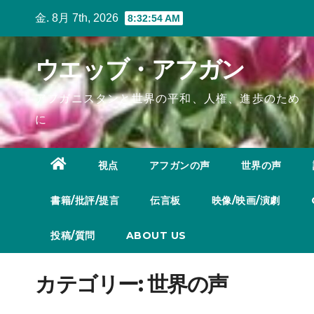
Skip
金. 8月 7th, 2026
8:32:55 AM
to
content
ウエッブ・アフガン
アフガニスタンと世界の平和、人権、進歩のため
に
視点
アフガンの声
世界の声
書籍/批評/提言
伝言板
映像/映画/演劇
投稿/質問
ABOUT US
カテゴリー:
世界の声