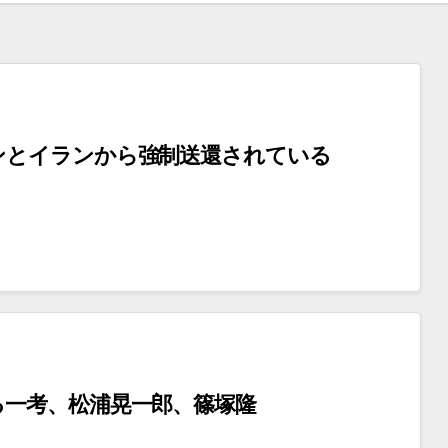
ンとイランから強制送還されている
る一考、松浦晃一郎、篠塚隆