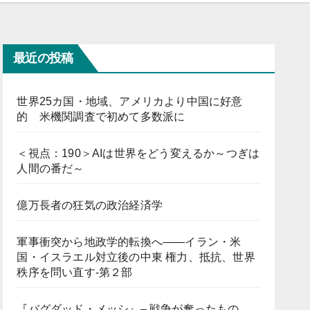
最近の投稿
世界25カ国・地域、アメリカより中国に好意
的 米機関調査で初めて多数派に
＜視点：190＞AIは世界をどう変えるか～つぎは
人間の番だ～
億万長者の狂気の政治経済学
軍事衝突から地政学的転換へ――イラン・米
国・イスラエル対立後の中東 権力、抵抗、世界
秩序を問い直す-第２部
『バグダッド・メッシ』– 戦争が奪ったもの、