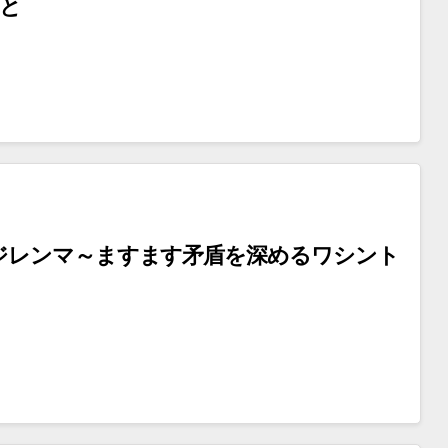
こと
ジレンマ～ますます矛盾を深めるワシント