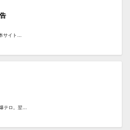
告
を本サイト…
自爆テロ。翌…