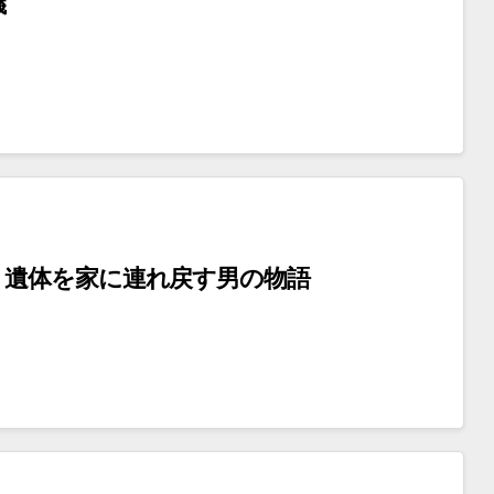
議
－遺体を家に連れ戻す男の物語